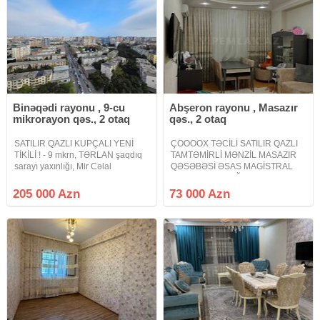
Binəqədi rayonu , 9-cu
Abşeron rayonu , Masazır
mikrorayon qəs., 2 otaq
qəs., 2 otaq
SATILIR QAZLI KUPÇALI YENİ
ÇOOOOX TƏCİLİ SATILIR QAZLI
TİKİLİ ! - 9 mkrn, TƏRLAN şaqdıq
TAMTƏMİRLİ MƏNZİL MASAZIR
sarayı yaxınlığı, Mir Cəlal
QƏSƏBƏSİ ƏSAS MAGİSTRAL
küçəsində - Yeni tikili binada -
YOLUN YAXINLIĞINDA. Masazır
Qanuni 2 otaqlı, 85 kv.m., 19/18 -
qəsəbəsi əsas magistral yolun
205 000 Azn
73 000 Azn
MANSARD DEYİL ! - Mənzilin xoş
yaxınlığında sakit ideal yerində
aurası və işıqlı otaqları
Mehli yaşayış kompleksində
tamtəmirli mənzil