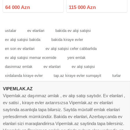
rayonu, Cəfər Xəndan küçəsi,
mola piyada məsafədə yerləşən 5
West Town yaşayış kompleksində
mərtəbəli yeni tikilinin 3cü
64 000 Azn
115 000 Azn
2 otaq studio tipli mənzil satışa
mərtəbəsində yerləşəm ümumi
çıxarılır. Mənzil yeni tikili 15
sahəsi 40 kv\m olan qanuni 1
mərtəbəli
otaqlı
ustalar
ev elanlari
bakida ev alqi satqisi
ev alqi satqisi bakida
bakida kiraye evler
en son ev elanlari
ev alqi satqisi cefer cabbarlida
ev alqi satqisi memar ecemide
yeni emlak
dasinmaz emlak
ev elanlari
ev alqi satqisi
xirdalanda kiraye evler
tap.az kiraye evler sumqayit
turlar
VIPEMLAK.AZ
Vipemlak.az daşınmaz əmlak , ev alqı satqı saytıdır. Ev elanlari ,
ev satisi , kiraye evler axtarırsızsa Vipemlak.az ev elanlari
saytında asanlıqla tapa bilərsiz. Saytda müxtəlif emlak elanlari
yerlesdirmek mümkündür. Bakida ev elanlari, Azerbaycanda ev
elanlari sizi maraqlandirirsa Vipemlak.az saytinda tapa bilersiniz.