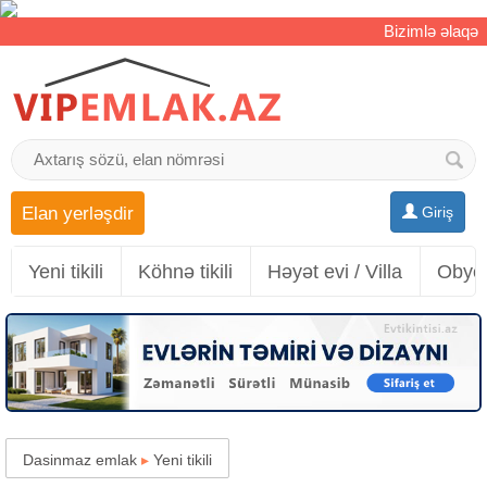
Bizimlə əlaqə
Elan yerləşdir
Giriş
Yeni tikili
Köhnə tikili
Həyət evi / Villa
Obyek
Dasinmaz emlak
▸
Yeni tikili