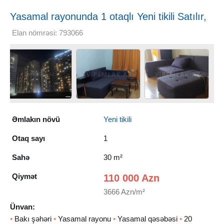
Yasamal rayonunda 1 otaqlı Yeni tikili Satılır,
30 m²
Elan nömrəsi: 793066
Əmlakın növü
Yeni tikili
Otaq sayı
1
Sahə
30 m²
Qiymət
110 000 Azn
3666 Azn/m²
Ünvan:
•
Bakı şəhəri
•
Yasamal rayonu
•
Yasamal qəsəbəsi
•
20