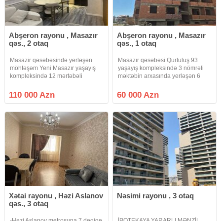
Abşeron rayonu , Masazır
Abşeron rayonu , Masazır
qəs., 2 otaq
qəs., 1 otaq
Masazir qəsəbəsində yerləşən
Masazır qəsəbəsi Qurtuluş 93
möhtəşəm Yeni Masazır yaşayış
yaşayış kompleksində 3 nömrəli
kompleksində 12 mərtəbəli
məktəbin arxasında yerləşən 6
binanın 2-ci mərtəbəsində sahəsi
mərtəbəli binanın 5-ci
55 kv.m.olan kupçalı, ipotekaya
mərtəbəsində sahəsi 51 kv.m olan
110 000 Azn
60 000 Azn
yararlı, super təmirli, əşyalı, dosta,
qanuni 1 otaqlı təmirsiz mənzil
qardaşa layiq 2 otaqlı bina
satılır.2 otağa çevirmək olar.Bina
Xətai rayonu , Həzi Aslanov
Nəsimi rayonu , 3 otaq
qəs., 3 otaq
-Həzi Aslanov metrosuna 7 deqiqe
İPOTEKAYA YARARLI MƏNZİL.