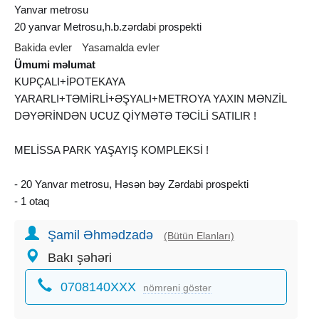
Yanvar metrosu
20 yanvar Metrosu,h.b.zərdabi prospekti
Bakida evler
Yasamalda evler
Ümumi məlumat
KUPÇALI+İPOTEKAYA
YARARLI+TƏMİRLİ+ƏŞYALI+METROYA YAXIN MƏNZİL
DƏYƏRİNDƏN UCUZ QİYMƏTƏ TƏCİLİ SATILIR !
MELİSSA PARK YAŞAYIŞ KOMPLEKSİ !
- 20 Yanvar metrosu, Həsən bəy Zərdabi prospekti
- 1 otaq
- 30 kv/m
Şamil Əhmədzadə
- 14/17 mərtəbə
(Bütün Elanları)
- sənəd - çıxarış (kupça)
Bakı şəhəri
- daimi qaz, su, işıq
0708140XXX
- kombi istilik sistemi
nömrəni göstər
- təmirli