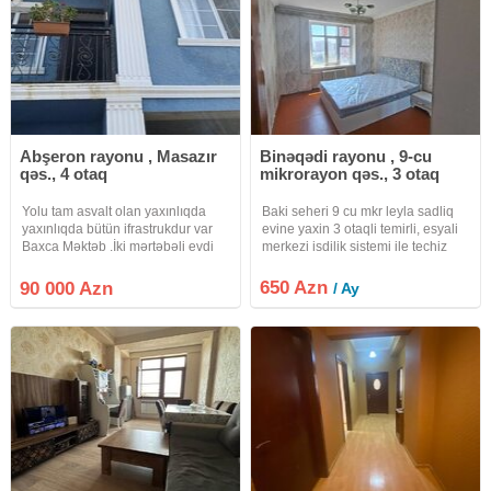
Abşeron rayonu , Masazır
Binəqədi rayonu , 9-cu
qəs., 4 otaq
mikrorayon qəs., 3 otaq
Yolu tam asvalt olan yaxınlıqda
Baki seheri 9 cu mkr leyla sadliq
yaxınlıqda bütün ifrastrukdur var
evine yaxin 3 otaqli temirli, esyali
Baxca Məktəb .İki mərtəbəli evdi
merkezi isdilik sistemi ile techiz
iki daşdı hər tərəfi bir iki arası
olunmus menzil kiraye verilir.
mərtəbə Beton manalitdi mərkəzi
650 Azn
90 000 Azn
/ Ay
kanalzacadı suyu işıqı qazı
dayimidi evin və torpaqın