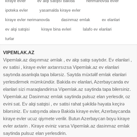
auditoriyaya çatdırmağa imkan verir.
kiraye evler
ev alqi satqisi bakida
nerimanovda evler
Bakının əmlak bazarında ən çox diqqət çəkən rayonlar arasında
ipoteka evler
yasamalda kiraye evler
Xətai, Yasamal, Nərimanov, Binəqədi və Səbail kimi bölgələr ön
kiraye evler nerimanovda
dasinmaz emlak
ev elanlari
sıradadır. Hər rayonun özünəməxsus infrastrukturu, yaşayış
ev alqi satqisi
kiraye bina evleri
lalafo ev elanlari
səviyyəsi və inkişaf perspektivi mövcuddur. Xətai rayonunun
müasir tikililəri, Yasamalın həm köhnə, həm yeni şəhər mühitini
turlar
birləşdirən struktur rahatlığı, Nərimanovun biznes yönümlü mühiti,
Binəqədinin geniş yaşayış massivləri və Səbailin prestijli mərkəz
VIPEMLAK.AZ
zonası hər bir istifadəçi üçün fərqli üstünlüklər yaradır. Bağ evləri
Vipemlak.az daşınmaz əmlak , ev alqı satqı saytıdır. Ev elanlari ,
axtaranlar üçün Şüvəlan, Mərdəkan və Bilgəh kimi ərazilər xüsusi
ev satisi , kiraye evler axtarırsızsa Vipemlak.az ev elanlari
olaraq seçilir.
saytında asanlıqla tapa bilərsiz. Saytda müxtəlif emlak elanlari
Mənzil bazarında isə həm yeni tikili, həm köhnə tikili, həm də
yerlesdirmek mümkündür. Bakida ev elanlari, Azerbaycanda ev
təmirli-təmirsiz mənzillər geniş şəkildə təqdim olunur. Yeni tikililər
elanlari sizi maraqlandirirsa Vipemlak.az saytinda tapa bilersiniz.
müasir infrastruktur, rahat planlama və təhlükəsizliyə görə seçildiyi
Vipemlak.az Dasinmaz emlak saytinda pulsuz elan yerlesdir, oz
halda, köhnə tikililər daha münasib qiymət və mərkəzə yaxınlıq
evini sat. Ev alqi satqisi , ev satisi rahat şəkildə həyata keçirə
üstünlüyü ilə diqqət çəkir. Təmirsiz mənzillər büdcəsinə qənaət
bilərsiniz. Ev satışında əlavə Bakida kiraye evler, Azerbaycanda
etmək istəyənlər üçün əlverişli olduğu kimi, təmirli mənzillər dərhal
kiraye evler ucuz qiymete verilir. Butun Azerbaycan boyu kiraye
yaşayışa hazır olması ilə seçilir. Satış və kirayə qiymətlərinin
evler axtarin . Kiraye eviniz varsa Vipemlak.az dasinmaz emlak
formalaşmasında ərazinin prestiji, infrastrukturun inkişaf səviyyəsi,
saytinda pulsuz elan yerlesdirin.