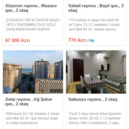
Abşeron rayonu , Masazır
Səbail rayonu , Bayıl qəs., 3
qəs., 2 otaq
otaq
ÇOOOOOX TƏCİLİ SATILIR QAZLI
770 AZN/ay 3 otaqlı Yeni tikili 90
LİFTLİ TAMTƏMİRLİ DUZ GÖLÜ
m² Sahə 13 / 17 mərtəbə 3 otaqlı
SAHİLİNDƏ RAHAT NƏFƏS
yeni tikili 90 m², Səbail rayonu,
YAŞAYIŞ KOMPLEKSİ MASAZIR
Jurnalistlərin binasında 17
Masazırın ən sakit ideal havası
mərtəbəli binanın 13-cü
770 Azn
67 000 Azn
/ Ay
təmiz kompleksi Rahat Nəfəs
mərtəbəsində, ümumi sahəsi 90
yaşayış kompleksində tamtəmirli
kv/m olan 3 otaqlı mənzil
mənzil satılır 2 otağa
Xətai rayonu , Ağ Şəhər
Sabunçu rayonu , 2 otaq
qəs., 2 otaq
800manat 15 / 16 mərtəbə 2 otaqlı
Təcili 2 otaq mənzil ideal qiymətə
yeni tikili 65 m², Şah İsmayıl Xətai
kirayə verilir. 56 m2 1 / 2 mərtəbə
m. Xətai metrosunun
Köhnə Tikili / Arxitekturni, 2 otaq,
yaxınlığında(Süleyman Vəzirov
56 m2, 2 mərtəbəli binanın birinci