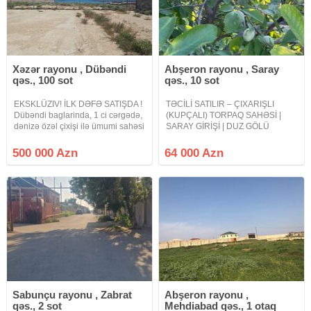
Xəzər rayonu , Dübəndi
Abşeron rayonu , Saray
qəs., 100 sot
qəs., 10 sot
EKSKLÜZIV! İLK DƏFƏ SATIŞDA !
TƏCİLİ SATILIR – ÇIXARIŞLI
Dübəndi baglarinda, 1 ci cərgədə,
(KUPÇALI) TORPAQ SAHƏSİ |
dənizə özəl çixişi ilə ümumi sahəsi
SARAY GİRİŞİ | DUZ GÖLÜ
1 hektar (100 sot) olan torpaq
PANORAMASI Abşeron rayonu,
sahəsi satilir. Komunikasiya
Novxanının sonu – Saray
500 000 Azn
64 000 Azn
sistemi keçirilib (qaz, su, işiq,
qəsəbəsinin girişi, Link Oil
kanalizasiya xətləri),
yanacaqdoldurma məntəqəsinin
yaxınlığında yerləşən 10–12 sot
Sabunçu rayonu , Zabrat
Abşeron rayonu ,
qəs., 2 sot
Mehdiabad qəs., 1 otaq