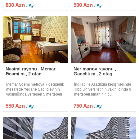
küçəsində)yeni tikili 16 mərtəbəli
mərtəbəsi, Hava limanı
800 Azn
500 Azn
/ Ay
/ Ay
binanın 15-ci mərtəbəsində , dəniz
şosesindəki keçidin yanında.
ponarami olan 2 otaqlı ev
Azərbaycan Dövlət
Nəsimi rayonu , Memar
Nərimanov rayonu ,
Əcəmi m., 2 otaq
Gənclik m., 2 otaq
Memar Əcəmi metroya 7 dəqiqəlik
İnqilab ilə Azadlığın kəsişməsində
məsafədə Yeganə Şadlıq evinin
Tibb Universitetinin yaxınlığında 9
yaxınlığında yerləşən 5 mərtəbəli
mərtəbəli binanın 4 cü
binanın 3-cü mərtəbəsində ümumi
mərtəbəsində sahəsi 60 kv m olan
sahəsi 55 kv m olan , 2 otaqlı
2 otaqlı mənzil təcili kirayə
550 Azn
750 Azn
/ Ay
/ Ay
əşyalı hər bir şəraitli olan mənzil
verilir.Mənzil ideal
təcili kirayə verilir
yerdədir.Gənclik metrosuna
yaxındır