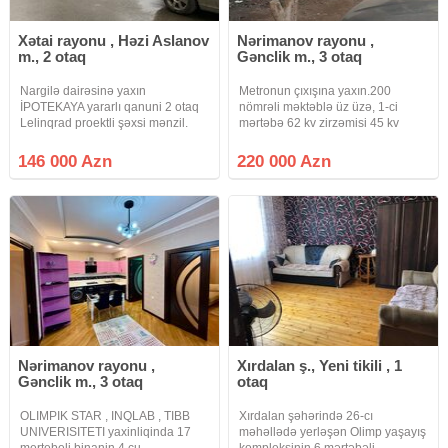
Xətai rayonu , Həzi Aslanov
Nərimanov rayonu ,
m., 2 otaq
Gənclik m., 3 otaq
Nargilə dairəsinə yaxın
Metronun çıxışına yaxın.200
İPOTEKAYA yararlı qanuni 2 otaq
nömrəli məktəblə üz üzə, 1-ci
Lelinqrad proektli şəxsi mənzil.
mərtəbə 62 kv zirzəmisi 45 kv
Mənzildə həm mərkəzi istilik həm
obyektə yararlı, təmirsiz.Su qaz
kombi, ehtiyat su çəni kondisioner
daimi
146 000 Azn
220 000 Azn
mətbəx mebeli və s var. Şəxsi
mənzilimdir real alıcıya
Nərimanov rayonu ,
Xırdalan ş., Yeni tikili , 1
Gənclik m., 3 otaq
otaq
OLIMPIK STAR , INQLAB , TIBB
Xırdalan şəhərində 26-cı
UNIVERISITETI yaxinliqinda 17
məhəllədə yerləşən Olimp yaşayış
mertebeli binanin 4 cu
kompleksinin 6 mərtəbəli