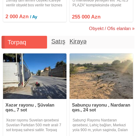
28may tam temirli Obyekt icareye
ci məhəllədə yerləşən elit "ALTES
verilir obyekt bos verilir her biznes
PLAZA" kompleksində obyekt
sahesi ucun elverislidir.elave
satıram. Bu rahat qirişi və yaxşi
metex yeri ve sanitar qovsagi
trafikli olan müasir, perspektivli və
2 000 Azn
255 000 Azn
/ Ay
var.Emlak sahibi
inkişaf edən ərazidir. Obyektin
ümumi
Obyekt / Ofis elanları »
Satış
Kirayə
Torpaq
Xəzər rayonu , Şüvəlan
Sabunçu rayonu , Nardaran
qəs., 7 sot
qəs., 24 sot
Xezer rayonu Suvelan qesebesi
Sabunçi Rayonu Nardaran
Suvelan Parkdan 500 metr arali 7
qesebesi, Ləhiç bağları, Mərkəzi
sot torpaq sahesi satilir. Torpaq
yola 900 m, yolun saginda, Dalan
sahesi 4 terefi hasarlidir.Qazi, isiqi,
14, 24 SOT Torpaq sahesi satilir.