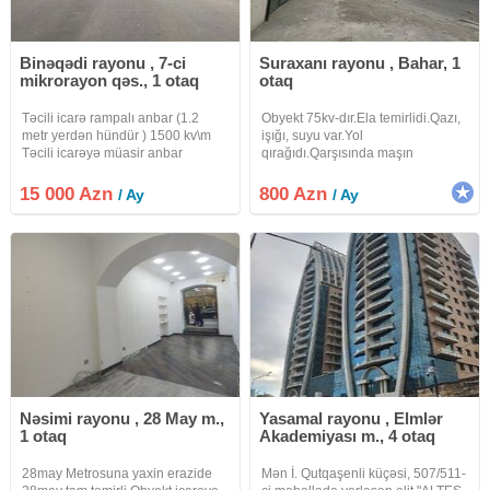
Binəqədi rayonu , 7-ci
Suraxanı rayonu , Bahar, 1
mikrorayon qəs., 1 otaq
otaq
Təcili icarə rampalı anbar (1.2
Obyekt 75kv-dır.Ela temirlidi.Qazı,
metr yerdən hündür ) 1500 kv\m
işığı, suyu var.Yol
Təcili icarəyə müasir anbar
qırağıdı.Qarşısında maşın
sahələri ərzaq dərman deposu
saxlamağa yeri var.
mebel məişət texnikası və sair
15 000 Azn
800 Azn
/ Ay
/ Ay
üçün 1500 kv\m Dərnəgül metrosu
S S Axundov 11 Anbar 70 sot
ərazidə
Nəsimi rayonu , 28 May m.,
Yasamal rayonu , Elmlər
1 otaq
Akademiyası m., 4 otaq
28may Metrosuna yaxin erazide
Mən İ. Qutqaşenli küçəsi, 507/511-