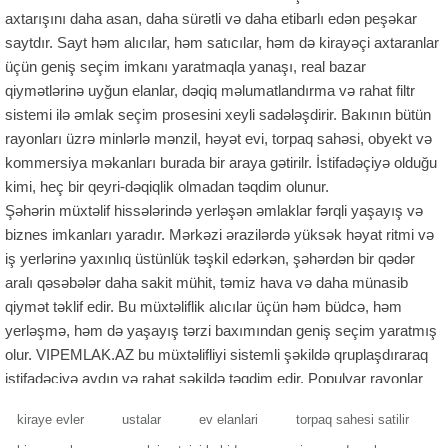
axtarışını daha asan, daha sürətli və daha etibarlı edən peşəkar
saytdır. Sayt həm alıcılar, həm satıcılar, həm də kirayəçi axtaranlar
üçün geniş seçim imkanı yaratmaqla yanaşı, real bazar
qiymətlərinə uyğun elanlar, dəqiq məlumatlandırma və rahat filtr
sistemi ilə əmlak seçim prosesini xeyli sadələşdirir. Bakının bütün
rayonları üzrə minlərlə mənzil, həyət evi, torpaq sahəsi, obyekt və
kommersiya məkanları burada bir araya gətirilr. İstifadəçiyə olduğu
kimi, heç bir qeyri-dəqiqlik olmadan təqdim olunur.
Şəhərin müxtəlif hissələrində yerləşən əmlaklar fərqli yaşayış və
biznes imkanları yaradır. Mərkəzi ərazilərdə yüksək həyat ritmi və
iş yerlərinə yaxınlıq üstünlük təşkil edərkən, şəhərdən bir qədər
aralı qəsəbələr daha sakit mühit, təmiz hava və daha münasib
qiymət təklif edir. Bu müxtəliflik alıcılar üçün həm büdcə, həm
yerləşmə, həm də yaşayış tərzi baxımından geniş seçim yaratmış
olur. VIPEMLAK.AZ bu müxtəlifliyi sistemli şəkildə qruplaşdıraraq
istifadəçiyə aydın və rahat şəkildə təqdim edir. Populyar rayonlar
üzrə ətraflı bölmələr alıcıya düzgün istiqamət seçməyə, kirayəçi
kiraye evler
ustalar
ev elanlari
torpaq sahesi satilir
üçün uyğun mühit tapmağa, satıcılar üçün isə əmlakını doğru