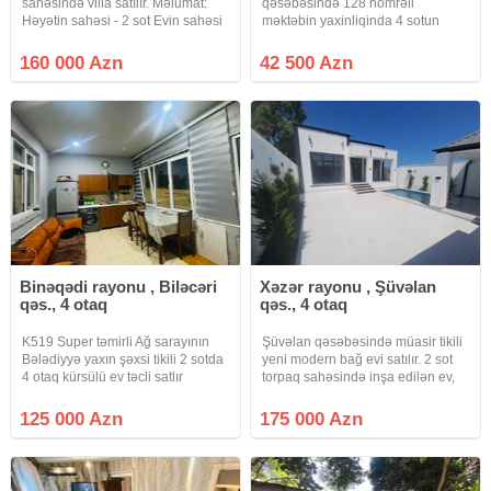
sahəsində villa satılır. Məlumat:
qəsəbəsində 128 nömrəli
Həyətin sahəsi - 2 sot Evin sahəsi
məktəbin yaxinliqinda 4 sotun
- 110 m² 2 Yataq otaqı ■ Geniş zal
içində 3 otaqli 80 kvadrat metrlik
Mətbəx Sanitar qovşaq - 2+1
orta təmirli həyət evi.Evin qazi,
160 000 Azn
42 500 Azn
Həyətində Filterli Fantanlı Hovuz,
suyu, işiqi var.Evin sənəti Paket
bisetka, Sanuzeli
kupcadir (CİXARİŞ).Real aliciya
ev
Binəqədi rayonu , Biləcəri
Xəzər rayonu , Şüvəlan
qəs., 4 otaq
qəs., 4 otaq
K519 Super təmirli Ağ sarayının
Şüvəlan qəsəbəsində müasir tikili
Bələdiyyə yaxın şəxsi tikili 2 sotda
yeni modern bağ evi satılır. 2 sot
4 otaq kürsülü ev təcli satlır
torpaq sahəsində inşa edilən ev,
qiymətdə razılaşmaq olar isdənlən
100 kv ibarətdir. 1Qonaq otağı 1
vaxt baxmaq olar ciraq əmlak
Mətbəxt 3 Yataq otağı 2 Saunzer
125 000 Azn
175 000 Azn
kanalına abunə olun bütün
(evin daxilində). Hovuz /Besetka. 1
vidyalar sizə catsın əgər
saunzer,