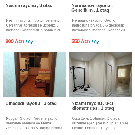
Nəsimi rayonu , 3 otaq
Nərimanov rayonu ,
Gənclik m., 1 otaq
Nəsimi rayonu, Tibb Universiteti,
Nərimanov rayonu, Gəclik
Cərrahiyə Korpusu ilə üzbəüz, 5
metrosuna piyada 3-5 dəqiqəlik
mərtəbəli köhnə tikili binanın 2-ci
məsafədə 5 mərtəbəli köhnətikili
mərtəbəsində 3 otaqlı mənzil
binanın 5-ci mərtəbəsində 1 otaqlı
kirayə verilir. İstilik sistemi
mənzil tələbə xanımlara kirayə
800 Azn
550 Azn
/ Ay
/ Ay
mərkəzidir. Mənzil tələbə
verilir. Bina Həsən Əliyev
xanımlara verilir. 4 nəfər
küçəsində yerləşir. Pedoqoji,
Unec,
Binəqədi rayonu , 3 otaq
Nizami rayonu , 8-ci
kilometr qəs., 1 otaq
Kupçalı, 3 otaqlı, Yeganə şadlıq
Otaq Sayı: 1 otaqdan 2 otağa
sarayının yanında və Memar
düzəlmə (geniş və işıqlı planlama)
Əcəmi metrosuna 5 dəqiqə piyada
Layihə: Leninqrad layihəsi
məsafədə mənzil satılır. Köhnə
Mərtəbə: 9 mərtəbəli binanın 4-cü