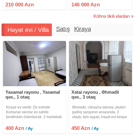
tikili , daş bina yaşayış binasının
mərtəbəsi (ən ideal orta mərtəbə)
210 000 Azn
146 000 Azn
9/4-cü mərtəbəsində 3 otaq 76 m2
Vəziyyəti: Əla təmirli (dərhal köçüb
olan mənzildir. Mənzilin
yaşamağa
Köhnə tikili elanları »
Satış
Kirayə
Həyət evi / Villa
Yasamal rayonu , Yasamal
Xətai rayonu , Əhmədli
qəs., 1 otaq
qəs., 3 otaq
Kiraye ev verilir. Öz evimdir
Əhmədli, Ukrayna dairəsi, pluton
Komunal xərclər ev sahibi
şadlıq sarayının arxasında, 3
tərəfindən ödəniləcək. 2 mərtəbəli
otaqlı, tam əşyalı, həyət evi kirayə
evin 1-ci mərtəbəsi kirayə verilir.
verilir. İsitmə sistemi Kombidir.
Ev 1 otaq və 1 mətbəxdən
interneti, suyu, qazı, işığı daimidir.
400 Azn
450 Azn
/ Ay
/ Ay
ibarətdir. Hamam və tualet ayrıdır,
Öz şəxsi evimdir. Qiyməti 450