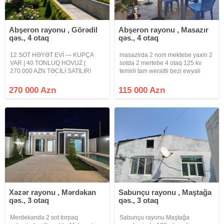
Abşeron rayonu , Görədil
Abşeron rayonu , Masazır
qəs., 4 otaq
qəs., 4 otaq
12 SOT HƏYƏT EVİ — KUPÇA
masazirda 2 nom mektebe yaxin 2
VAR | 40 TONLUQ HOVUZ |
sotda 2 mertebe 4 otaq 125 kv
270.000 AZN TƏCİLİ SATILIR!
temirli tam weraitli bezi ewyali
REAL ALICIYA QİYMƏTDƏ
heyetli ev satilir torpaq yawayiw
ENDİRİM OLUNACAQ! Goradil–
kupca
270 000 Azn
115 000 Azn
Fatmayı bağları ərazisində, əsas
yola yaxın yerləşən 12 sot torpaq
sahəsində geniş həyət
Xəzər rayonu , Mərdəkan
Sabunçu rayonu , Maştağa
qəs., 3 otaq
qəs., 3 otaq
Merdekanda 2 sot torpaq
Sabunçu rayonu Maştağa