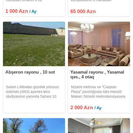
mertebesinde 3 otaqli menzil
binasının 4-cü mərtəbəsində 45m²
kiraye verilir. DEPOZIT
sahəsi olan 1 otaqlı, tam əşyalı və
1 000 Azn
65 000 Azn
/ Ay
MUTLEQDIR. Uzun müddetli
təmirli mənzil satışa çıxarılıb. Qaz,
olaraq verilir. Heyetinde ve
su və işıq fasiləsizdir.
binanin altinda avto
Abşeron rayonu , 10 sot
Yasamal rayonu , Yasamal
qəs., 4 otaq
Salam Lökbatan güzdək yolunun
Nizami metrosu və "Caspian
üstündə (ANS) ayenes kino
Plaza" yaxınlığında lüks mənzil!
studiyasının yanında Sahəsi 10
Məkan: Nizami metrostansiyasına
sot olan torpaq sahesi satılır 4 bir
yaxın, "Caspian Plaza"dan cəmi 3
yanı hasarlı sənədi tam
dəqiqəlik piyada məsafədə.
2 000 Azn
/ Ay
qaydasındadı yaşayışçün nəzərdə
Şəhərin mərkəzi, təhlükəsiz və
tutulmuş yurd yeridir qaz xetdi işıq
prestijli