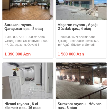
Suraxanı rayonu ,
Abşeron rayonu , Aşağı
Qaraçuxur qəs., 8 otaq
Güzdək qəs., 4 otaq
1 390 000 AZN 1 000 m² Sahə
1 580 000 AZN 620 m² Sahə
Çıxarış Təmir Satılır obyekt 1 000
Çıxarış Təmir Satılır obyekt 620
m², Qaraçuxur q. Obyekt 4
m², Aşağı Güzdək q. Senedi
mertebedir 7000 azn arendasi var
Çıxarış 8 sot Obyekt 620 m2
Uzun illerdir restoran kimi fealiyyet
zirzəmi ve 2 mərtəbəden ibaretdir,
1 390 000 Azn
1 580 000 Azn
gorsedir Bakı, Əhməd Mehbalıyev
Birinci mərtəbə müqavilə ilə
küçəsi Xəritədə
Markete icarəyə verilib istəyən
Nizami rayonu , 8-ci
Suraxanı rayonu , Hövsan
kilometr qəs., 16 otaq
qəs., 8 otaq