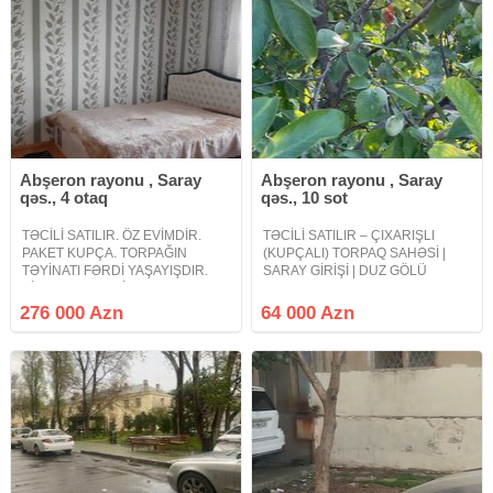
Abşeron rayonu , Saray
Abşeron rayonu , Saray
qəs., 4 otaq
qəs., 10 sot
TƏCİLİ SATILIR. ÖZ EVİMDİR.
TƏCİLİ SATILIR – ÇIXARIŞLI
PAKET KUPÇA. TORPAĞIN
(KUPÇALI) TORPAQ SAHƏSİ |
TƏYİNATI FƏRDİ YAŞAYIŞDIR.
SARAY GİRİŞİ | DUZ GÖLÜ
BİR BAŞA QEYDİYYAT.
PANORAMASI Abşeron rayonu,
Dəyərindən aşağı qiymətə. 20
Novxanının sonu – Saray
276 000 Azn
64 000 Azn
Yanvar metrosuna 15 dəqiqəlik
qəsəbəsinin girişi, Link Oil
məsafədə 10 sotun içində 6 daş
yanacaqdoldurma məntəqəsinin
kürsülü tam təmirli 4 otaq ev
yaxınlığında yerləşən 10–12 sot