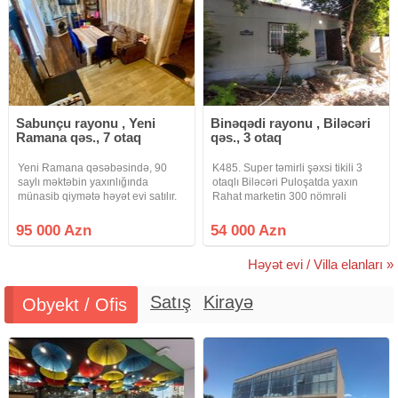
Sabunçu rayonu , Yeni
Binəqədi rayonu , Biləcəri
Ramana qəs., 7 otaq
qəs., 3 otaq
Yeni Ramana qəsəbəsində, 90
K485. Super təmirli şəxsi tikili 3
saylı məktəbin yaxınlığında
otaqlı Biləcəri Puloşatda yaxın
münasib qiymətə həyət evi satılır.
Rahat marketin 300 nömrəli
Ev orta təmirlidir və yerləşmə
məktəbin istirahət parkına yaxın
baxımından çox əlverişli
olan ev təcli satlır qiymətdə
95 000 Azn
54 000 Azn
ərazidədir. Yaxınlıqda məktəb,
razılaşmaq olar isdənlən vaxt
marketlər, bağça və idman zalı
baxmaq olar ciraq əmlak kanalına
Həyət evi / Villa elanları »
yerləşir.
Satış
Kirayə
Obyekt / Ofis