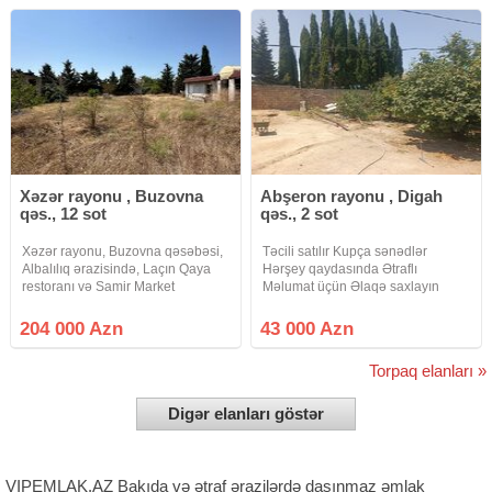
Xəzər rayonu , Buzovna
Abşeron rayonu , Digah
qəs., 12 sot
qəs., 2 sot
Xəzər rayonu, Buzovna qəsəbəsi,
Təcili satılır Kupça sənədlər
Albalılıq ərazisində, Laçın Qaya
Hərşey qaydasında Ətraflı
restoranı və Samir Market
Məlumat üçün Əlaqə saxlayın
yaxınlığında yerləşən 12 sot
torpaq sahəsi satılır. Torpaq sahəsi
204 000 Azn
43 000 Azn
çox əlverişli yerləşməyə malikdir
və 3-4 hissəyə rahat
Torpaq elanları »
Digər elanları göstər
VIPEMLAK.AZ Bakıda və ətraf ərazilərdə daşınmaz əmlak