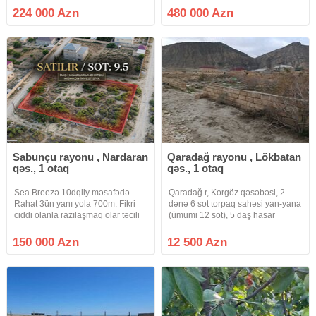
suyu daimidir.Senedderi tam
Torpaq sahesi 4 terefden hasara
224 000 Azn
480 000 Azn
qaydasinda ( KUPCA)
alinib, Torpaq hissələrə bölünə
bilər! Qaz, su, isiğı vardır.
Sabunçu rayonu , Nardaran
Qaradağ rayonu , Lökbatan
qəs., 1 otaq
qəs., 1 otaq
Sea Breezə 10dqliy məsafədə.
Qaradağ r, Korgöz qəsəbəsi, 2
Rahat 3ün yanı yola 700m. Fikri
dənə 6 sot torpaq sahəsi yan-yana
ciddi olanla razılaşmaq olar təcili
(ümumi 12 sot), 5 daş hasar
satılır
qaldırılıb, ərazidə iki maşın daş da
tökülüb. Qaz, işıq, su xətləri
150 000 Azn
12 500 Azn
yaxından keçir, 100 metrlikdən
trass keçir, avtobuslar