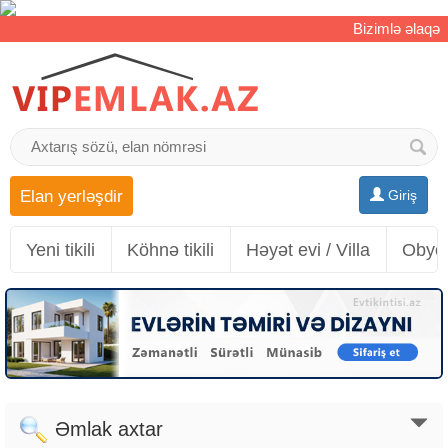
Bizimlə əlaqə
Elan yerləşdir
Giriş
Yeni tikili
Köhnə tikili
Həyət evi / Villa
Obyek
Əmlak axtar