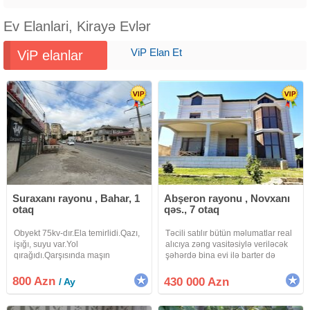
Ev Elanlari, Kirayə Evlər
ViP Elan Et
ViP elanlar
Suraxanı rayonu , Bahar, 1
Abşeron rayonu , Novxanı
otaq
qəs., 7 otaq
Obyekt 75kv-dır.Ela temirlidi.Qazı,
Təcili satılır bütün məlumatlar real
işığı, suyu var.Yol
alıcıya zəng vasitəsiylə veriləcək
qırağıdı.Qarşısında maşın
şəhərdə bina evi ilə barter də
saxlamağa yeri var.
mümkündür uyğun hər variyyant
dəyərləndiriləcək Evdə 80 % təmir
800 Azn
430 000 Azn
/ Ay
işləri bitib