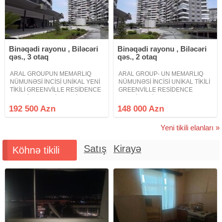
Binəqədi rayonu , Biləcəri
Binəqədi rayonu , Biləcəri
qəs., 3 otaq
qəs., 2 otaq
ARAL GROUPUN MEMARLIQ
ARAL GROUP- UN MEMARLIQ
NÜMUNƏSİ İNCİSİ UNİKAL YENİ
NÜMUNƏSİ İNCİSİ UNİKAL TİKİLİ
TİKİLİ GREENVİLLE RESİDENCE
GREENVİLLE RESİDENCE
PREMİUM KEYFİYYƏTLİ
PREMİUM BİNALAR PODMAYAK
BİNALAR PODMAYAK MƏNZİL
MƏNZİL Bakı şəhərində ən
192 500 Azn
148 000 Azn
Bakı şəhəri ən prestijli elit yaşayış
prestijli elit yaşayış
komplekslərindən biri Avtovağzal
komplekslərindən biri Avtovağzal
Yeni tikili elanları »
kompleksinin yaxınlığında
kompleksinin yaxınlığında
möhtəşəm
Satış
Kirayə
Köhnə tikili