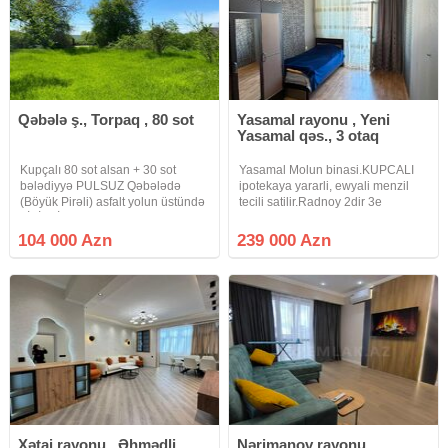
Qəbələ ş., Torpaq , 80 sot
Yasamal rayonu , Yeni
Yasamal qəs., 3 otaq
Kupçalı 80 sot alsan + 30 sot
Yasamal Molun binasi.KUPCALI
bələdiyyə PULSUZ Qəbələdə
ipotekaya yararli, ewyali menzil
(Böyük Pirəli) asfalt yolun üstündə
tecili satilir.Radnoy 2dir 3e
TİKİNTİ təyinatlı 1.1 hektar torpaq
duzelme.Qaz su iwiq daimi.sakit
sahəsi satılır (80 sot KUPÇALI+30
heyeti geniw parkinqi var. 17/6
104 000 Azn
239 000 Azn
sot zəbt). Mülkiyyətçi özüməm. · 1
.elave suali olan elaqe saxlasin,
sot (kupçalı)- 1300
wexsi menzilimdi.tecili
Xətai rayonu , Əhmədli
Nərimanov rayonu ,