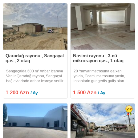
qovşağı ilə təmin edilib.
210 kv.m, hündürlüyü 4.10 m,
geniş
Qaradağ rayonu , Səngəçal
Nəsimi rayonu , 3-cü
qəs., 2 otaq
mikrorayon qəs., 1 otaq
Səngəçalda 600 m² Anbar İcarəyə
20 Yanvar metrosuna qalxan
Verilir Qaradağ rayonu, Səngəçal
yolda, Əcəmi metrosuna yaxin,
bağ evlərində anbar icarəyə verilir.
insanlarin gur gediş gəliş olan
Ölçü: 12 × 50 metr (600 m²)
hissəsində, 3 cü mikrorayon
Hündürlük: 4 metr Depo, anbar,
dairəsi ilə üz-bəüz, 10 mərtəbəli
1 200 Azn
1 500 Azn
/ Ay
/ Ay
material və məhsul saxlamaq
binanin altinda yarim zirzəmi
üçün uyğundur.
İcarəyə verilir. Obyekt Aptek
Deposu,