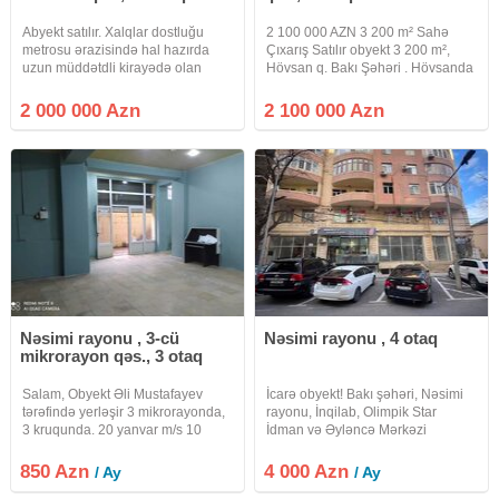
Abyekt satılır. Xalqlar dostluğu
2 100 000 AZN 3 200 m² Sahə
metrosu ərazisində hal hazırda
Çıxarış Satılır obyekt 3 200 m²,
uzun müddətdli kirayədə olan
Hövsan q. Bakı Şəhəri . Hövsanda
təmirli abyekt satılır. 7 sotda
Anbar Satılır. Tikili altı 3200 m2 70
tikilmiş 16 otaqlı, 4 mərtəbəli
sot torpaq sahəsi Qiymət
2 000 000 Azn
2 100 000 Azn
abyektin ğeniş həyəti və maşın
2.100000 Manat. Real Alıcıya
saxlamaq üçün böyük ərazisi var
Razılasma ile
Nəsimi rayonu , 3-cü
Nəsimi rayonu , 4 otaq
mikrorayon qəs., 3 otaq
Salam, Obyekt Əli Mustafayev
İcarə obyekt! Bakı şəhəri, Nəsimi
tərəfində yerləşir 3 mikrorayonda,
rayonu, İnqilab, Olimpik Star
3 kruqunda. 20 yanvar m/s 10
İdman və Əyləncə Mərkəzi
deqiqe yaxınlığında yerləşir.
yaxınlığında Yusif Vəzir
Obyekt 115 m², orta təmirlidir. Su,
Çəmənzəminli küçəsi, yeni tikili
850 Azn
4 000 Azn
/ Ay
/ Ay
İşıq, kondisioner sistemi, sanitar
binanın 1-ci mərtəbəsində sahəsi