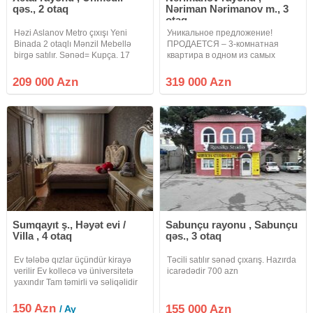
qəs., 2 otaq
Nəriman Nərimanov m., 3
otaq
Həzi Aslanov Metro çıxışı Yeni
Уникальное предложение!
Binada 2 otaqlı Mənzil Mebellə
ПРОДАЕТСЯ – 3-комнатная
birgə satılır. Sənəd= Kupça. 17
квартира в одном из самых
Mərtəbənin 16 cı mərtəbəsi.
престижных комплексов
Sahə= 83 kv. Yüksək səviyyədə və
Наримановского района! Адрес:
209 000 Azn
319 000 Azn
son dizaynla təmir olunub.
Наримановский район, жилой
Qiymətin də Endirim olunacaq.
комплекс "Сity Garden
Firma
Narimanov" В блоке 2 лифта, На
Sumqayıt ş., Həyət evi /
Sabunçu rayonu , Sabunçu
Villa , 4 otaq
qəs., 3 otaq
Ev tələbə qızlar üçündür kirayə
Təcili satılır sənəd çıxarış. Hazırda
verilir Ev kollecə və üniversitetə
icarədədir 700 azn
yaxındır Tam təmirli və səliqəlidir
150 Azn
155 000 Azn
/ Ay