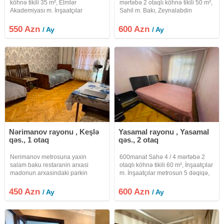
köhnə tikili 35 m², Elmlər
mərtəbə 2 otaqlı köhnə tikili 50 m²,
Akademiyası m. İnşaatçılar
Sahil m. Bakı, Zeynalabdin
metrosundan 2 dəqiqəlik
Tağıyev küç. #ok1978 120azn offis
məsafədə yerləşən (13 nömrəli
haqqi
550 Azn
600 Azn
/ Ay
/ Ay
məktəbin yanı) 2 otağa düzəlmə
mənzil kirayə verilir. İstilik sitemi
Nərimanov rayonu , Keşlə
Yasamal rayonu , Yasamal
qəs., 1 otaq
qəs., 2 otaq
Nerimanov metrosuna yaxin
600manat Sahə 4 / 4 mərtəbə 2
salam baku restaranin arxasi
otaqlı köhnə tikili 60 m², İnşaatçılar
madonun arxasindaki parkin
m. İnşaatçılar metrosun 5 dəqiqə,
sonundaki flonun arxasindaki
Elmlər Akademiyası metrosuna 8
5/4mertebesi 45kvadrat bagli
dəqiqəlik məsafədə yerləşir. Hər
450 Azn
600 Azn
/ Ay
/ Ay
balkon. Hamam ariston istilik
bir şəraiti var. Bakı, Şərifzadə
merkezi. Yalniz 3telebe qiza verilir
. 3-qrafat