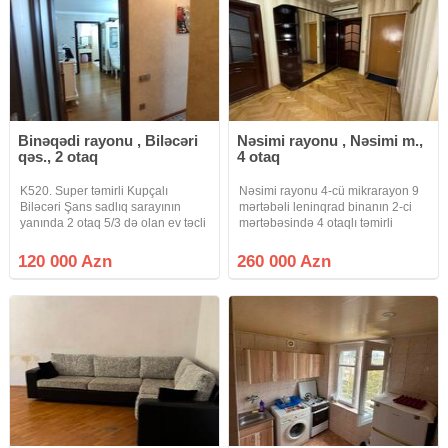
Binəqədi rayonu , Biləcəri
Nəsimi rayonu , Nəsimi m.,
qəs., 2 otaq
4 otaq
K520. Super təmirli Kupçalı
Nəsimi rayonu 4-cü mikrarayon 9
Biləcəri Şans sadlıq sarayının
mərtəbəli leninqrad binanın 2-ci
yanında 2 otaq 5/3 də olan ev təcli
mərtəbəsində 4 otaqlı təmirli
satlır qiymətdə razılaşmaq olar
mənzil satılırBinanın yerləşmə yeri
isdənlən vaxt baxmaq olar ciraq
əla yerdədir metrolara yaxın
120 000 Azn
260 000 Azn
əmlak kanalına abunə olun bütün
dayanacaglara yaxın.
vidyalar sizə catsın əgər
Qiymət:260.000 Azn ipotekaya