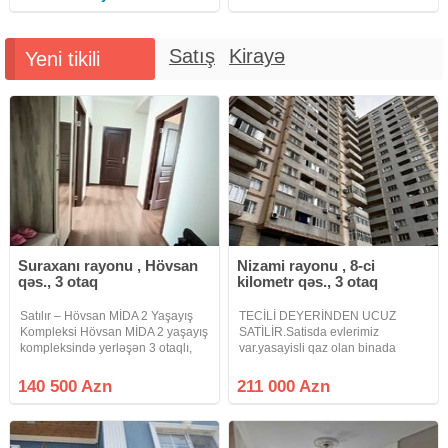
Satış
Kirayə
Yeni tikili
Suraxanı rayonu , Hövsan
Nizami rayonu , 8-ci
qəs., 3 otaq
kilometr qəs., 3 otaq
Satılır – Hövsan MİDA 2 Yaşayış
TECİLİ DEYERİNDEN UCUZ
Kompleksi Hövsan MİDA 2 yaşayış
SATİLİR.Satisda evlerimiz
kompleksində yerləşən 3 otaqlı,
var.yasayisli qaz olan binada
geniş və işıqlı mənzil satılır. 74
18/13-de 86kv99kv 131kv136kv
kv.m 3 otaq Təmirli Mərtəbə:2 Lift
qeseng layihesi olan 2 balqonu 2
140 500 Azn
211 000 Azn
işləkdir Qaz, su, işıq daimidir
sanitar qovsagi olan qanuni 3
Kombi
otaqli padmayak menzil satilir.