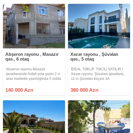
Ev yeni təmir edilib
manat.
Abşeron rayonu , Masazır
Xəzər rayonu , Şüvəlan
qəs., 6 otaq
qəs., 5 otaq
Abseron rayonu Masazir
İDEAL TƏKLİF. TƏCİLİ SATILIR.!
qesebesinde Asfalt yola yaxin 2 ci
Xəzər rayonu, Şüvəlan qəsəbəsi,
araz marketin yaxinliginda 5 sotda
11-ci Şüvəlan küçəsi 3A
insa olunmus 2 mertebeli 6 otaqli
ünvanında premium yaşayış evi
umumi sahesi 120 kv olan heyet
satışa təqdim olunur. 3.3 sot
140 000 Azn
380 000 Azn
evi satilir evin senedleri kupca
torpaq sahəsində yerləşən evin
olmaqla beraber qazi suyu
ümumi sahəsi 163.40 m²-dir. İki