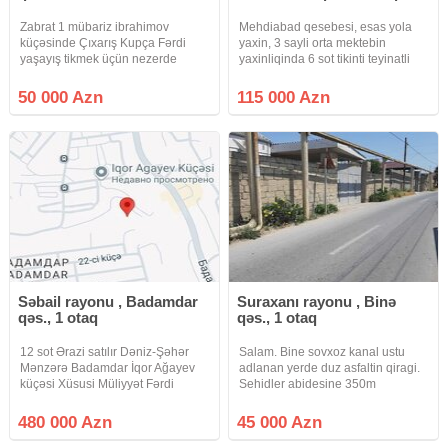
Zabrat 1 mübariz ibrahimov
Mehdiabad qesebesi, esas yola
küçəsinde Çıxarış Kupça Fərdi
yaxin, 3 sayli orta mektebin
yaşayış tikmek üçün nezerde
yaxinliqinda 6 sot tikinti teyinatli
tutulmuş torpaq sahəsi yolu asfalt
torpaq sahesi satilir.
qaz işıq su real Alıcılar əlaqə
Kommunikasiya xetleri, hasari ve
50 000 Azn
115 000 Azn
saxlasın
Cixarisi var.Xidmet haqqi 2 %.
Səbail rayonu , Badamdar
Suraxanı rayonu , Binə
qəs., 1 otaq
qəs., 1 otaq
12 sot Ərazi satılır Dəniz-Şəhər
Salam. Bine sovxoz kanal ustu
Mənzərə Badamdar İqor Ağayev
adlanan yerde duz asfaltin qiragi.
küçəsi Xüsusi Müliyyət Fərdi
Sehidler abidesine 350m
Yaşayış 480 min manat
catmamis dongede marsurut
xettinin ustunde kupcali torpaq
480 000 Azn
45 000 Azn
satilir. 4.5 sot. 45 000 Azn. Real
alici olsa qiymetde endirim olacaq.