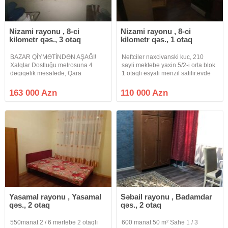
Nizami rayonu , 8-ci
Nizami rayonu , 8-ci
kilometr qəs., 3 otaq
kilometr qəs., 1 otaq
BAZAR QİYMƏTİNDƏN AŞAĞI!
Neftciler naxcivanski kuc, 210
Xalqlar Dostluğu metrosuna 4
sayli mektebe yaxin 5/2-i orta blok
dəqiqəlik məsafədə, Qara
1 otaqli esyali menzil satilir.evde
Qarayev prospektində, Ramal və
350 manata kirekes qalir.qaz su,
Kainat ticarət mərkəzlərinin
isiq daimidir.istilik sistemi
163 000 Azn
110 000 Azn
yaxınlığında 9 mərtəbəli leninqrad
merkezidir.qeydiyyatda hec kes
layihəli binanın 5-ci mərtəbəsində
yoxdur
yerləşən 2
Yasamal rayonu , Yasamal
Səbail rayonu , Badamdar
qəs., 2 otaq
qəs., 2 otaq
550manat 2 / 6 mərtəbə 2 otaqlı
600 manat 50 m² Sahə 1 / 3