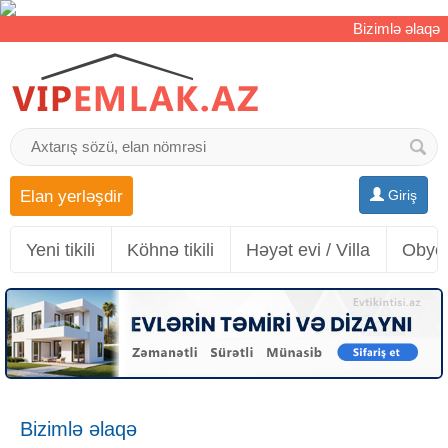
Bizimlə əlaqə
Elan yerləşdir
Giriş
Yeni tikili
Köhnə tikili
Həyət evi / Villa
Obyek
Bizimlə əlaqə