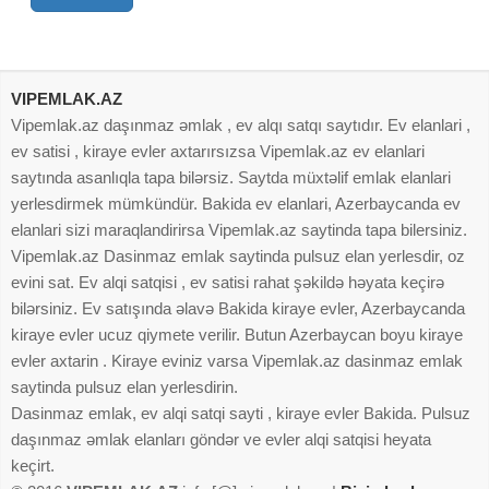
VIPEMLAK.AZ
Vipemlak.az daşınmaz əmlak , ev alqı satqı saytıdır. Ev elanlari ,
ev satisi , kiraye evler axtarırsızsa Vipemlak.az ev elanlari
saytında asanlıqla tapa bilərsiz. Saytda müxtəlif emlak elanlari
yerlesdirmek mümkündür. Bakida ev elanlari, Azerbaycanda ev
elanlari sizi maraqlandirirsa Vipemlak.az saytinda tapa bilersiniz.
Vipemlak.az Dasinmaz emlak saytinda pulsuz elan yerlesdir, oz
evini sat. Ev alqi satqisi , ev satisi rahat şəkildə həyata keçirə
bilərsiniz. Ev satışında əlavə Bakida kiraye evler, Azerbaycanda
kiraye evler ucuz qiymete verilir. Butun Azerbaycan boyu kiraye
evler axtarin . Kiraye eviniz varsa Vipemlak.az dasinmaz emlak
saytinda pulsuz elan yerlesdirin.
Dasinmaz emlak, ev alqi satqi sayti , kiraye evler Bakida. Pulsuz
daşınmaz əmlak elanları göndər ve evler alqi satqisi heyata
keçirt.