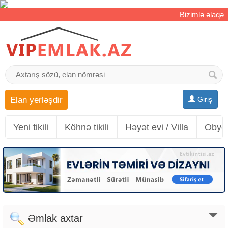
Bizimlə əlaqə
Elan yerləşdir
Giriş
Yeni tikili
Köhnə tikili
Həyət evi / Villa
Obyek
Əmlak axtar