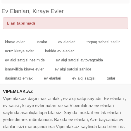
Ev Elanlari, Kirayə Evlər
Elan tapılmadı
kiraye evler
ustalar
ev elanlari
torpaq sahesi satilir
ucuz kiraye evler
bakida ev elanlari
ev alqi satqisi nesimide
ev alqi satqisi avtovagzalda
ismayillida kiraye evler
ev alqi satqisi sahilde
dasinmaz emlak
ev elanlari
ev alqi satqisi
turlar
VIPEMLAK.AZ
Vipemlak.az daşınmaz əmlak , ev alqı satqı saytıdır. Ev elanlari ,
ev satisi , kiraye evler axtarırsızsa Vipemlak.az ev elanlari
saytında asanlıqla tapa bilərsiz. Saytda müxtəlif emlak elanlari
yerlesdirmek mümkündür. Bakida ev elanlari, Azerbaycanda ev
elanlari sizi maraqlandirirsa Vipemlak.az saytinda tapa bilersiniz.