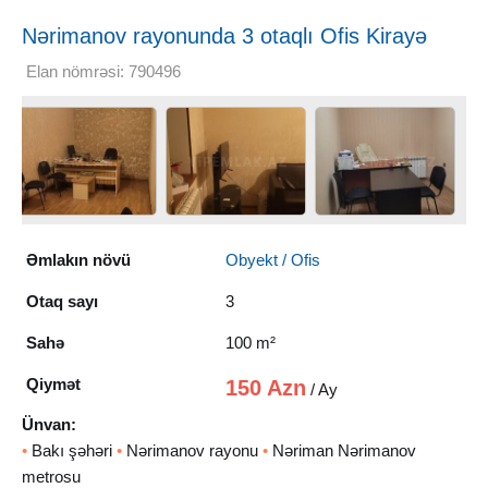
Nərimanov rayonunda 3 otaqlı Ofis Kirayə
verilir, 100 m²
Elan nömrəsi: 790496
Əmlakın növü
Obyekt / Ofis
Otaq sayı
3
Sahə
100 m²
Qiymət
150 Azn
/ Ay
Ünvan:
•
Bakı şəhəri
•
Nərimanov rayonu
•
Nəriman Nərimanov
metrosu