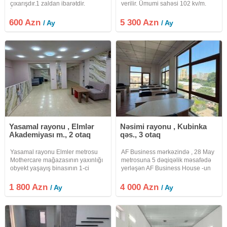
çıxarışdır.1 zaldan ibarətdir.
verilir. Ümumi sahəsi 102 kv/m.
İçərisində ariston və kondisoner
Mərtəbə 1/16. Obyekt təmirsizdir
vardır.döşəmə metlaxdır.obyektin
(podmayak). Geniş və işıqlı
600 Azn
5 300 Azn
/ Ay
/ Ay
içərisində 2 ədəd kanazasiya su
planirovkası, böyük 6 vitrini və hər
sistemi vardır 25 kv 600
bir şəraiti var. Yerləşmə
Yasamal rayonu , Elmlər
Nəsimi rayonu , Kubinka
Akademiyası m., 2 otaq
qəs., 3 otaq
Yasamal rayonu Elmler metrosu
AF Business mərkəzində , 28 May
Mothercare mağazasının yaxınlığı
metrosuna 5 dəqiqəlik məsafədə
obyekt yaşayış binasının 1-ci
yerləşən AF Business House -un
mərtəbəsində yerləşir. 1-ci
5-ci mərtəbəsində 3 otaqlı, sahəsi
mərtəbə 100kv zirzəmisi isə
160 kv olan ofis icarəyə verilir. . Bir
1 800 Azn
4 000 Azn
/ Ay
/ Ay
40kvdır.obyektin sənəti qeyri
çox fəaliyyət sahəsi üçün
yaşayış çıxarışdır.sonuncu dəfə
uyğundur. Ofis daxilində