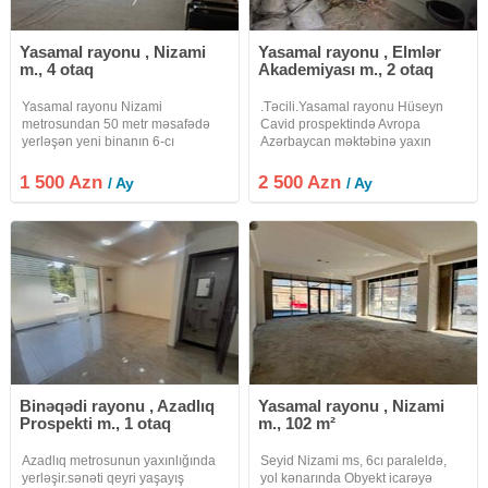
Yasamal rayonu , Nizami
Yasamal rayonu , Elmlər
m., 4 otaq
Akademiyası m., 2 otaq
Yasamal rayonu Nizami
.Təcili.Yasamal rayonu Hüseyn
metrosundan 50 metr məsafədə
Cavid prospektində Avropa
yerləşən yeni binanın 6-cı
Azərbaycan məktəbinə yaxın
mərtəbəsi ofis əvvəllər mənzil kimi
Zərifə Əliyeva Litseyinin
istifadə olunub. 3 otaq, 1 mətbəx,
yaxınlığında 5\1-ci mərtəbəsində 2
1 500 Azn
2 500 Azn
/ Ay
/ Ay
2 sanitar qovşaqdan ibarətdir.istilik
otağlı ümumi sahəsi 65 kv olan
kombidir.əlavə olaraq
təmirsiz Obyekt icarəyə verilir.Qaz
Su İşıq
Binəqədi rayonu , Azadlıq
Yasamal rayonu , Nizami
Prospekti m., 1 otaq
m., 102 m²
Azadlıq metrosunun yaxınlığında
Seyid Nizami ms, 6cı paraleldə,
yerləşir.sənəti qeyri yaşayış
yol kənarında Obyekt icarəyə