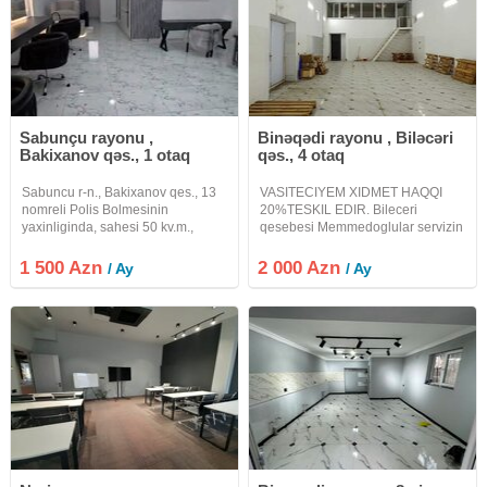
Sabunçu rayonu ,
Binəqədi rayonu , Biləcəri
Bakixanov qəs., 1 otaq
qəs., 4 otaq
Sabuncu r-n., Bakixanov qes., 13
VASITECIYEM XIDMET HAQQI
nomreli Polis Bolmesinin
20%TESKIL EDIR. Bileceri
yaxinliginda, sahesi 50 kv.m.,
qesebesi Memmedoglular servizin
super temirli, muasir dizayn ve
yaxinliqinda 240kvadratliq anbar
butun yuksek seviyyeli
icareye verilir.Anbar tam
1 500 Azn
2 000 Azn
/ Ay
/ Ay
avadanligla Gozellik salonu
istehsalata yararlidir.Hundurluyu
icareye verilir. Ofis komissiyasi 30
5.7, eni 8, uzunluqu
% tewkil
30metrdi.Obyektde