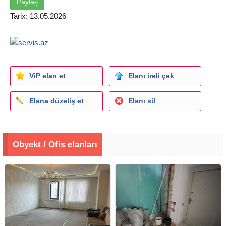
Paylaş
Tarix: 13.05.2026
ViP elan et
Elanı irəli çək
Elana düzəliş et
Elanı sil
Obyekt / Ofis elanları