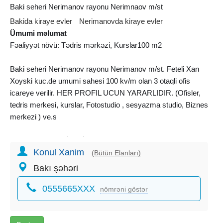
Baki seheri Nerimanov rayonu Nerimnaov m/st
Bakida kiraye evler
Nerimanovda kiraye evler
Ümumi məlumat
Fəaliyyət növü: Tədris mərkəzi, Kurslar100 m2
Baki seheri Nerimanov rayonu Nerimanov m/st. Feteli Xan
Xoyski kuc.de umumi sahesi 100 kv/m olan 3 otaqli ofis
icareye verilir. HER PROFIL UCUN YARARLIDIR. (Ofisler,
tedris merkesi, kurslar, Fotostudio , sesyazma studio, Biznes
merkezi ) ve.s
Təmirli, Qaz, Su, İşıq, İnternet, Kabel TV, PVC pəncərə,
Konul Xanim
Kombi, Kondisioner,
Mətbəx mebeli
, Əşyalı, Avtodayanacaq.
(Bütün Elanları)
Bakı şəhəri
0555665XXX
nömrəni göstər