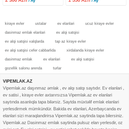
2 300 Azn
1 550 Azn
/ Ay
/ Ay
4 metrdir. Obyektin hər iki tərəfində
mərkəzi, ofis və digər biznes
kiçik pəncərələr vardır
fəaliyyətləri üçün
kiraye evler
ustalar
ev elanlari
ucuz kiraye evler
dasinmaz emlak elanlari
ev alqi satqisi
ev alqi satqisi xalqlarda
tap az kiraye evler
ev alqi satqisi cefer cabbarlida
xirdalanda kiraye evler
dasinmaz emlak
ev elanlari
ev alqi satqisi
gozellik salonu arenda
turlar
VIPEMLAK.AZ
Vipemlak.az daşınmaz əmlak , ev alqı satqı saytıdır. Ev elanlari ,
ev satisi , kiraye evler axtarırsızsa Vipemlak.az ev elanlari
saytında asanlıqla tapa bilərsiz. Saytda müxtəlif emlak elanlari
yerlesdirmek mümkündür. Bakida ev elanlari, Azerbaycanda ev
elanlari sizi maraqlandirirsa Vipemlak.az saytinda tapa bilersiniz.
Vipemlak.az Dasinmaz emlak saytinda pulsuz elan yerlesdir, oz