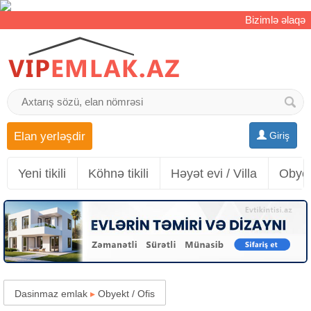
Bizimlə əlaqə
Elan yerləşdir
Giriş
Yeni tikili
Köhnə tikili
Həyət evi / Villa
Obyek
Dasinmaz emlak
▸
Obyekt / Ofis