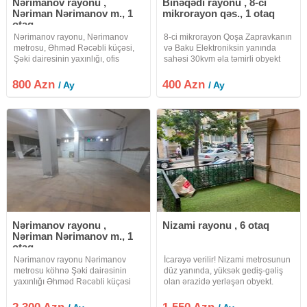
Nərimanov rayonu ,
Binəqədi rayonu , 8-ci
Nəriman Nərimanov m., 1
mikrorayon qəs., 1 otaq
otaq
Nərimanov rayonu, Nərimanov
8-ci mikrorayon Qoşa Zapravkanın
metrosu, Əhməd Rəcəbli küçəsi,
və Baku Elektroniksin yanında
Şəki dairesinin yaxınlığı, ofis
sahəsi 30kvm əla təmirli obyekt
plazanın orta mərtəbəsidə
icarəyə verilir. Məhlə içində
yerləşir.lift var.giriş çıxış 7/24-dür.
yerləşir. Parking, kondisioner,
800 Azn
400 Azn
/ Ay
/ Ay
Qadın, kişi sanitar qovşağı var.
sanuzel, internet və s. ilə təmin
Mətbəx ümumidir. Su, işıq,
olunub. 400azn depozitlə
Nərimanov rayonu ,
Nizami rayonu , 6 otaq
Nəriman Nərimanov m., 1
otaq
Nərimanov rayonu Nərimanov
İcarəyə verilir! Nizami metrosunun
metrosu köhnə Şəki dairəsinin
düz yanında, yüksək gediş-gəliş
yaxınlığı Əhməd Rəcəbli küçəsi
olan ərazidə yerləşən obyekt.
obyekt ayrı tikilinin zirzəmisində
Daha əvvəl uğurla təhsil mərkəzi
yerləşir. Ölçüləri 24x15 hündürlük
kimi fəaliyyət göstərib. Kurs, təlim