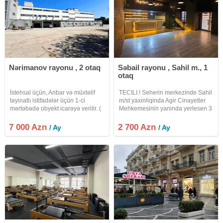
Nərimanov rayonu , 2 otaq
Səbail rayonu , Sahil m., 1
otaq
İstehsal üçün, Anbar və müxtəlif
TECILI.! Seherin merkezinde Sahil
təyinatlı istifadələr üçün 1-ci
m/st yaxinliqinda Agir Cinayetler
mərtəbədə obyekt icarəyə verilir. (
Mehkemesinin yaninda yerlesen 3
Hündürlüyü 9-11 metr arası dəyişir
mertebeli binanin 1-ci
) 1200 kv.m + 100 kv.m Ofis
mertebesinde ELA temirli OBYEKT
7 000 Azn
2 700 Azn
/ Ay
/ Ay
otaqları , mətbəxi, yemək otağı və
icareye verilir obyekt 2 hisseye
ayrıca sanitar
bulunub ve 2-ci mertebesi var