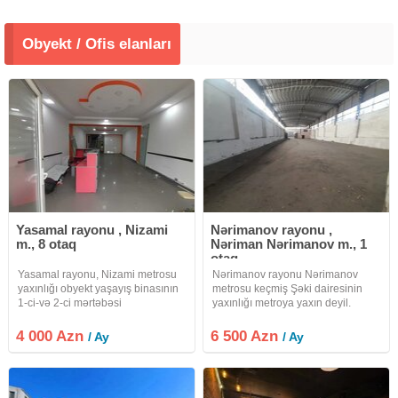
Obyekt / Ofis elanları
Yasamal rayonu , Nizami
Nərimanov rayonu ,
m., 8 otaq
Nəriman Nərimanov m., 1
otaq
Yasamal rayonu, Nizami metrosu
Nərimanov rayonu Nərimanov
yaxınlığı obyekt yaşayış binasının
metrosu keçmiş Şəki dairesinin
1-ci-və 2-ci mərtəbəsi
yaxınlığı metroya yaxın deyil.
yerləşir.obyekt hər iki mərtəbəsi
Obyekt ayrı tikili 1170kv-dır. 2
açıq zaldan ibarətdir. Otaqlara
hissəyə bölüb vermək
4 000 Azn
6 500 Azn
/ Ay
/ Ay
bölünüb alçıpan ilə sökmək
mümkündür. Minumum kv 500kv
mümkündür. 1-ci mərtəbə 115kv -
veriləcək. Təxmini 20 sota yaxın
həyəti vardır