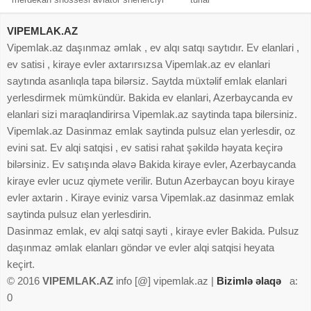
VIPEMLAK.AZ
Vipemlak.az daşınmaz əmlak , ev alqı satqı saytıdır. Ev elanlari ,
ev satisi , kiraye evler axtarırsızsa Vipemlak.az ev elanlari
saytında asanlıqla tapa bilərsiz. Saytda müxtəlif emlak elanlari
yerlesdirmek mümkündür. Bakida ev elanlari, Azerbaycanda ev
elanlari sizi maraqlandirirsa Vipemlak.az saytinda tapa bilersiniz.
Vipemlak.az Dasinmaz emlak saytinda pulsuz elan yerlesdir, oz
evini sat. Ev alqi satqisi , ev satisi rahat şəkildə həyata keçirə
bilərsiniz. Ev satışında əlavə Bakida kiraye evler, Azerbaycanda
kiraye evler ucuz qiymete verilir. Butun Azerbaycan boyu kiraye
evler axtarin . Kiraye eviniz varsa Vipemlak.az dasinmaz emlak
saytinda pulsuz elan yerlesdirin.
Dasinmaz emlak, ev alqi satqi sayti , kiraye evler Bakida. Pulsuz
daşınmaz əmlak elanları göndər ve evler alqi satqisi heyata
keçirt.
© 2016
VIPEMLAK.AZ
info [@] vipemlak.az |
Bizimlə əlaqə
a:
0