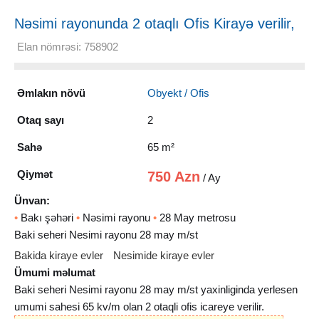
Nəsimi rayonunda 2 otaqlı Ofis Kirayə verilir,
65 m²
Elan nömrəsi: 758902
Əmlakın növü
Obyekt / Ofis
Otaq sayı
2
Sahə
65 m²
Qiymət
750 Azn
/ Ay
Ünvan:
•
Bakı şəhəri
•
Nəsimi rayonu
•
28 May metrosu
Baki seheri Nesimi rayonu 28 may m/st
Bakida kiraye evler
Nesimide kiraye evler
Ümumi məlumat
Baki seheri Nesimi rayonu 28 may m/st yaxinliginda yerlesen
umumi sahesi 65 kv/m olan 2 otaqli ofis icareye verilir.