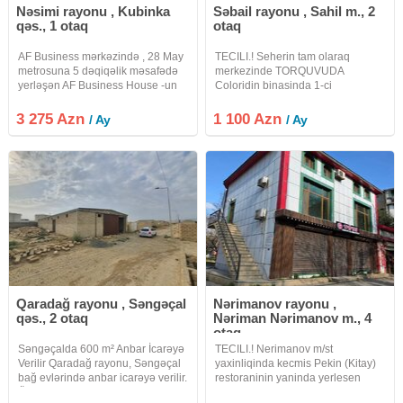
Nəsimi rayonu , Kubinka
Səbail rayonu , Sahil m., 2
qəs., 1 otaq
otaq
AF Business mərkəzində , 28 May
TECILI.! Seherin tam olaraq
metrosuna 5 dəqiqəlik məsafədə
merkezinde TORQUVUDA
yerləşən AF Business House -un
Coloridin binasinda 1-ci
4-cü mərtəbəsində sahəsi 131 kv
mertebede MEHLEICI girisi olan
olan ofis icarəyə verilir. Tam
OFIS icareye verilir yeni temir
3 275 Azn
1 100 Azn
/ Ay
/ Ay
təmirlidir.Rəqs, gimnastika, pilates
olunub ve temirden sonra
və s. üçün uyğundur. Ofis
ISTIFADEDE OLMAYIB butun
kamunallar movcuddur etraf tam
Qaradağ rayonu , Səngəçal
Nərimanov rayonu ,
qəs., 2 otaq
Nəriman Nərimanov m., 4
otaq
Səngəçalda 600 m² Anbar İcarəyə
TECILI.! Nerimanov m/st
Verilir Qaradağ rayonu, Səngəçal
yaxinliqinda kecmis Pekin (Kitay)
bağ evlərində anbar icarəyə verilir.
restoraninin yaninda yerlesen
Ölçü: 12 × 50 metr (600 m²)
AYRI TIKILI 3 mertebeli obyekt