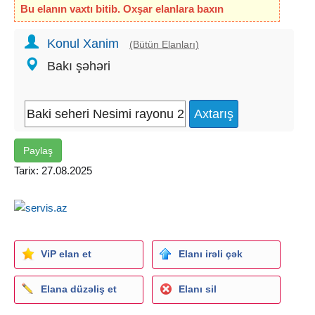
Bu elanın vaxtı bitib. Oxşar elanlara baxın
Konul Xanim
(Bütün Elanları)
Bakı şəhəri
Paylaş
Tarix: 27.08.2025
ViP elan et
Elanı irəli çək
Elana düzəliş et
Elanı sil