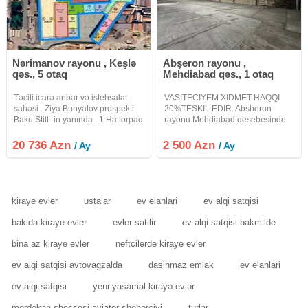
Nərimanov rayonu , Keşlə
Abşeron rayonu ,
qəs., 5 otaq
Mehdiabad qəs., 1 otaq
Təcili icarə anbar və istehsalat
VASITECIYEM XIDMET HAQQI
sahəsi . Ziya Bunyatov prospekti
20%TESKIL EDIR. Absheron
Baku Still -in yanında . 1 Ha torpaq
rayonu Mehdiabad qesebesinde
sahəsində 2304 m2 anbar sahəsi
16 sot torpaqda ANBAR icareye
icarə təklif olunur.Hündürlük 5.2
verilir.Anbarin umumi sahesi
20 736 Azn
2 500 Azn
/ Ay
/ Ay
metr. 30 yük maşını üçün parkinq
700kvadratdi.3faza 50kilovatliq
Döşəmə asfalt
transformatoru, suyu, qazi ve
kanalizasiya xetti
kiraye evler
ustalar
ev elanlari
ev alqi satqisi
bakida kiraye evler
evler satilir
ev alqi satqisi bakmilde
bina az kiraye evler
neftcilerde kiraye evler
ev alqi satqisi avtovagzalda
dasinmaz emlak
ev elanlari
ev alqi satqisi
yeni yasamal kirayə evlər
merdekan shossesi aviator sheherciyi
turlar