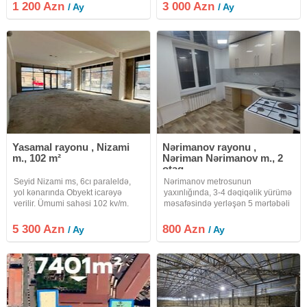
Hündürlük: 4 metr Depo, anbar,
icareye verilir obyekt obyekt
1 200 Azn
3 000 Azn
/ Ay
/ Ay
material və məhsul saxlamaq
evveller sirniyyat evi kimi fealiyyet
üçün uyğundur.
gosterib lakin bir cox
Yasamal rayonu , Nizami
Nərimanov rayonu ,
m., 102 m²
Nəriman Nərimanov m., 2
otaq
Seyid Nizami ms, 6cı paraleldə,
Nərimanov metrosunun
yol kənarında Obyekt icarəyə
yaxınlığında, 3-4 dəqiqəlik yürümə
verilir. Ümumi sahəsi 102 kv/m.
məsafəsində yerləşən 5 mərtəbəli
Mərtəbə 1/16. Obyekt təmirsizdir
binanın 1-ci mərtəbəsində yenicə
(podmayak). Geniş və işıqlı
təmirdən çıxmış 2 otaqlı obyekt
5 300 Azn
800 Azn
/ Ay
/ Ay
planirovkası, böyük 6 vitrini və hər
uzunmüddətli icarəyə
bir şəraiti var. Yerləşmə
verilir.Obyektin girişi blokdandır,
həyətdə