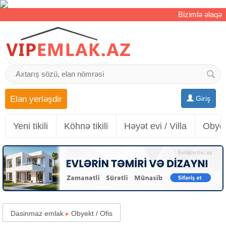
Bizimlə əlaqə
Elan yerləşdir
Giriş
Yeni tikili
Köhnə tikili
Həyət evi / Villa
Obyek
Dasinmaz emlak
▸
Obyekt / Ofis