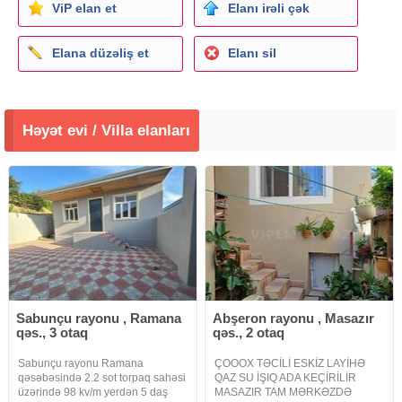
ViP elan et
Elanı irəli çək
Elana düzəliş et
Elanı sil
Həyət evi / Villa elanları
Sabunçu rayonu , Ramana
Abşeron rayonu , Masazır
qəs., 3 otaq
qəs., 2 otaq
Sabunçu rayonu Ramana
ÇOOOX TƏCİLİ ESKİZ LAYİHƏ
qəsəbəsində 2.2 sot torpaq sahəsi
QAZ SU İŞIQ ADA KEÇİRİLİR
üzərində 98 kv/m yerdən 5 daş
MASAZIR TAM MƏRKƏZDƏ