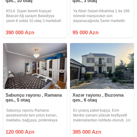
qəs., 10 otaq
qəs., 3 otaq
K514. Super təmirli Kupçalı
Ya Allah Salam Albalılılıq 1 də 186
Biləcəri Ağ sarayın Bələdiyyə
nömrəli marşurutun son
yaxın 6 sotda 10 otaq 3 mərtəbəli
dayanacağında Samir marketin
ev təcli satlır qiymətdə razılaşmaq
yaxınlığında 2 sot 100 kv sənədi
olar isdənlən vaxt baxmaq olar
paket kupça olan 3 otaq ev satışa
390 000 Azn
95 000 Azn
ciraq əmlak kanalına abunə olun
çıxıb Qiyməti 95.000 min real
bütün vidyalar sizə catsın
alıcıya endirim olacaq su qaz işıq
Sabunçu rayonu , Ramana
Xəzər rayonu , Buzovna
qəs., 5 otaq
qəs., 6 otaq
Sabunçu rayonu Ramana
Ev çıxarış paket kupça. Evin
qəsəbəsində tam yolun kənarı,
tikintisi zamanı yüksək keyfiyyətli
məktəbə, bağçaya, poliknikaya
materiallardan isdifadə olunub. 1ci
yaxın, 214 və 214 A maşurut
və 2ci mərtəbə monalit beton. 6
xətdinə yaxın 3 sot torpaq sahəsi
otaq və 1 mətbəx. Keyfiyyətli
120 000 Azn
385 000 Azn
üzərində ümümi tikili sahəsi 160
qapılar və rus istehsalı parket. Çöl