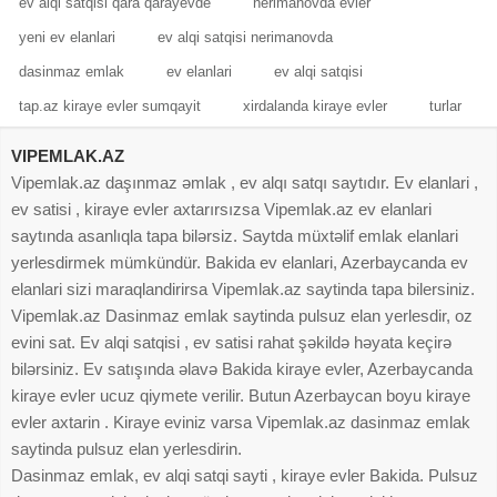
ev alqi satqisi qara qarayevde
nerimanovda evler
yeni ev elanlari
ev alqi satqisi nerimanovda
dasinmaz emlak
ev elanlari
ev alqi satqisi
tap.az kiraye evler sumqayit
xirdalanda kiraye evler
turlar
VIPEMLAK.AZ
Vipemlak.az daşınmaz əmlak , ev alqı satqı saytıdır. Ev elanlari ,
ev satisi , kiraye evler axtarırsızsa Vipemlak.az ev elanlari
saytında asanlıqla tapa bilərsiz. Saytda müxtəlif emlak elanlari
yerlesdirmek mümkündür. Bakida ev elanlari, Azerbaycanda ev
elanlari sizi maraqlandirirsa Vipemlak.az saytinda tapa bilersiniz.
Vipemlak.az Dasinmaz emlak saytinda pulsuz elan yerlesdir, oz
evini sat. Ev alqi satqisi , ev satisi rahat şəkildə həyata keçirə
bilərsiniz. Ev satışında əlavə Bakida kiraye evler, Azerbaycanda
kiraye evler ucuz qiymete verilir. Butun Azerbaycan boyu kiraye
evler axtarin . Kiraye eviniz varsa Vipemlak.az dasinmaz emlak
saytinda pulsuz elan yerlesdirin.
Dasinmaz emlak, ev alqi satqi sayti , kiraye evler Bakida. Pulsuz