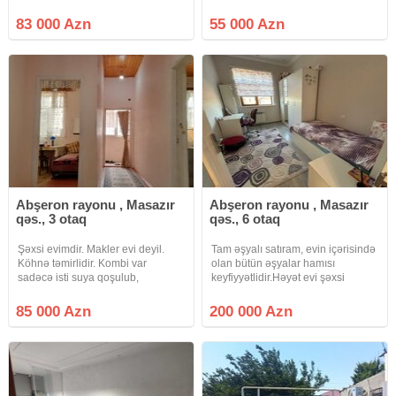
kürsülü 3 otaq, mətbəxt və
Masazır qəsəbəsi tam mərkəzdə
sanuzeldən ibarət həyət evi satılır.
Həyət evi satılır 2 otaqlı ev hamam
83 000 Azn
55 000 Azn
Sənəd:Bələdiyyə Qiymət 83000 (
sanitar qovşağı mətbəx yerləşir
kreditlə ilkin ödəniş 40000_45000
qaz su işıq kanalizasiya sistemi
)
daimidir
Abşeron rayonu , Masazır
Abşeron rayonu , Masazır
qəs., 3 otaq
qəs., 6 otaq
Şəxsi evimdir. Makler evi deyil.
Tam əşyalı satıram, evin içərisində
Köhnə təmirlidir. Kombi var
olan bütün əşyalar hamısı
sadəcə isti suya qoşulub,
keyfiyyətlidir.Həyət evi şəxsi
radiatorlar çəkilməyib.Yeri tam
tikilidir öz adımadır, torpaq
mərkəzdir. 20-30 metr yaxənlıqda
kupçalıdır, evə almamışam, alan
85 000 Azn
200 000 Azn
Araz və Rahat marker var və 535
şəxs istəyə uyğun birbaşa öz
və 569 nömrəli avtobus 20-30
adına alar.Kupçada da fərdi
metr
yaşayış