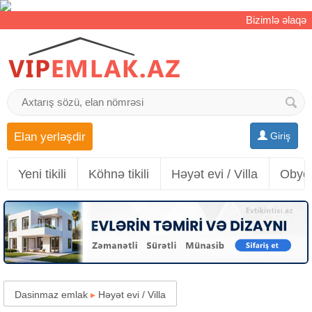
Bizimlə əlaqə
Elan yerləşdir
Giriş
Yeni tikili
Köhnə tikili
Həyət evi / Villa
Obyek
Dasinmaz emlak
▸
Həyət evi / Villa