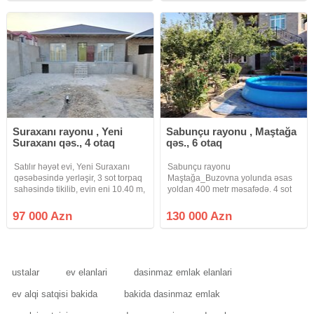
kv/m olan 5 otaqlı əla təmirli şəxsi
mətbəxi, qaraj, 2
Suraxanı rayonu , Yeni
Sabunçu rayonu , Maştağa
Suraxanı qəs., 4 otaq
qəs., 6 otaq
Satılır həyət evi, Yeni Suraxanı
Sabunçu rayonu
qəsəbəsində yerləşir, 3 sot torpaq
Maştağa_Buzovna yolunda əsas
sahəsində tikilib, evin eni 10.40 m,
yoldan 400 metr məsafədə. 4 sot
uzunluğu 13 m, 7 daş kürsülüdür,
torpaq sahəsi üzərində, 220 kv /m
ümumi sahəsi 136 kv.m-dir, 4 otaq,
olan 2 mərtəbəli 6 otaq, 2 mətbəxt
97 000 Azn
130 000 Azn
mətbəx, tualet, əlavə ütü otağı və
və 2 sanuzeldən ibarət həyət evi
hamamdan
satılır, Həyətdə əlavə olaraq 70
kv/m
ustalar
ev elanlari
dasinmaz emlak elanlari
ev alqi satqisi bakida
bakida dasinmaz emlak