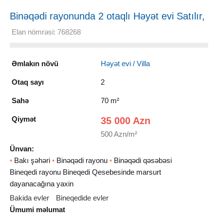
Binəqədi rayonunda 2 otaqlı Həyət evi Satılır,
70 m²
Elan nömrəsi: 768268
Əmlakın növü
Həyət evi / Villa
Otaq sayı
2
Sahə
70 m²
Qiymət
35 000 Azn
500 Azn/m²
Ünvan:
•
Bakı şəhəri
•
Binəqədi rayonu
•
Binəqədi qəsəbəsi
Bineqedi rayonu Bineqedi Qesebesinde marsurt
dayanacağına yaxin
Bakida evler
Bineqedide evler
Ümumi məlumat