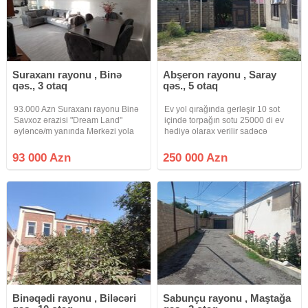
Suraxanı rayonu , Binə
Abşeron rayonu , Saray
qəs., 3 otaq
qəs., 5 otaq
93.000 Azn Suraxanı rayonu Binə
Ev yol qırağında gerləşir 10 sot
Savxoz ərazisi "Dream Land"
içində torpağın sotu 25000 di ev
əyləncə/m yanında Mərkəzi yola
hədiyə olarax verilir sadəcə
yaxın Torpaq sahəsi: 1.4 kv.m Tikili
torpağın qiyməti yeni pulu
sahəsi: 70 kv.m Otaq sayı: 3 ot
ödəməklə remontlu içi əşyalı ev
93 000 Azn
250 000 Azn
Sənəd Çıxarış ( kupça). Evində
sahibi ola bilərsiniz evin
torpağında
qarşısındam 3 avtobus xetti işləyir
9
Binəqədi rayonu , Biləcəri
Sabunçu rayonu , Maştağa