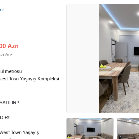
ili
00 Azn
Azn/m²
ül metrosu
 sest Tosn Yaşayış Kompleksi
ATILIR!!
İR!!
 West Town Yaşayış