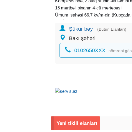
Kompleksində, 2 otaq studio əla təmirli 
15 mərtbəli binanın 4-cü mərtəbəsi.
Ümumi sahəsi 66.7 kv/m-dir. (Kupçada 5
Su, İşıq və Qaz daimidir. İstilik sistemi k
Şükür bəy
Mənzil qismən əşyalı verilir.
(Bütün Elanları)
– Yeraltı və yerüstü parkingi var.
Bakı şəhəri
– 7/24 mühafizə və kamera sistemi möv
0102650XXX
– Uşaqlar üçün oyun meydançası və idm
nömrəni gös
– Ətrafında Məktəb, Bağça, Market və s.
Bahalı və keyfiyyətli materiallardan istif
Rahat və geniş planlama, yaşayış üçün 
İnfrastruktur cəhətdən çox əlverişli möv
Dərnəgül metrosuna piyada 3-4 dəqiqəli
4 %-li
kirayə mənzil
ipotekasındadır.
25 illik götürülüb, 23 ili qalıb.
Rəsmi gəlir və ya VÖEN tələb olunur!!
Yeni tikili elanları
AYLIQ : 1005 AZN