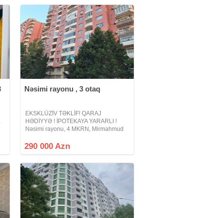
3
Nəsimi rayonu , 3 otaq
a
EKSKLÜZİV TƏKLİF! QARAJ
.
HƏDİYYƏ ! İPOTEKAYA YARARLI !
Nəsimi rayonu, 4 MKRN, Mirmahmud
Kazımovski küçəsi Zərifə Əliyeva
Klinikası və Pitomnik yaxınlığında. 16
290 000 Azn
mərtəbəli binanın 3-cü mərtəbəsi
(Yaşayışın 2-ci