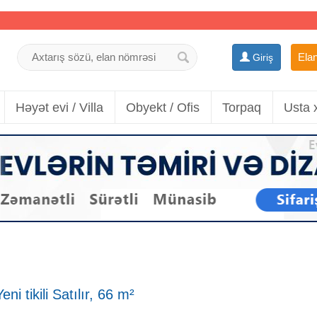
Elan
Giriş
Həyət evi / Villa
Obyekt / Ofis
Torpaq
Usta 
i tikili Satılır, 66 m²