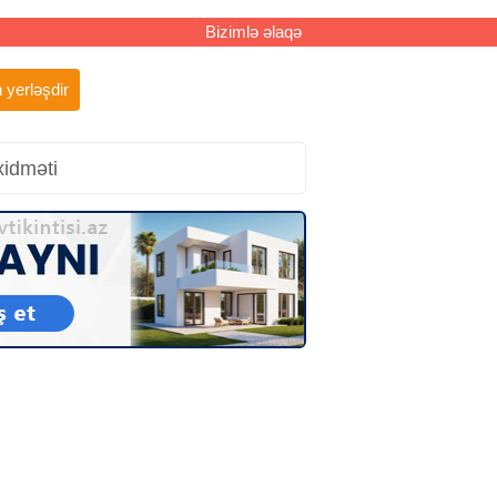
Bizimlə əlaqə
 yerləşdir
xidməti