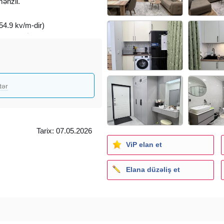
mənzil.
4.9 kv/m-dir)
ombidir. İsti poldur.
cuddur.
an zalı var.
tər
 var.
adə olunub.
çox ideal seçimdir.
Tarix: 07.05.2026
qedədir.
ViP elan et
k məsafədədir.
Elana düzəliş et