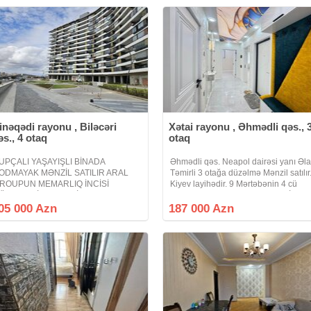
inəqədi rayonu , Biləcəri
Xətai rayonu , Əhmədli qəs., 
əs., 4 otaq
otaq
UPÇALI YAŞAYIŞLI BİNADA
Əhmədli qəs. Neapol dairəsi yanı Əl
ODMAYAK MƏNZİL SATILIR ARAL
Təmirli 3 otağa düzəlmə Mənzil satılır
ROUPUN MEMARLIQ İNCİSİ
Kiyev layihədir. 9 Mərtəbənin 4 cü
ÜMUNƏSİ GREENVİLLE
mərtəbəsi. Orta blokda yerləşir. İstilik
ESİDENCE YOLA BAXIR QAZLI
sistemi= Kombidir. İsti döşəmə təchiz
05 000 Azn
187 000 Azn
AŞAYIŞLI LİFTLİ BİNA Bakı şəhərində
olunub. Qiymətin də Endirim
 prestijli elit yaşayış
omplekslərindən biri