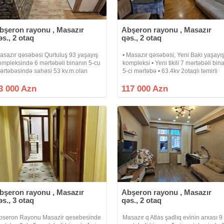
bşeron rayonu , Masazır
Abşeron rayonu , Masazır
əs., 2 otaq
qəs., 2 otaq
asazır qəsəbəsi Qurtuluş 93 yaşayış
• Masazır qəsəbəsi, Yeni Bakı yaşayı
ompleksində 6 mərtəbəli binanın 5-cu
kompleksi • Yeni tikili 7 mərtəbəli bin
ərtəbəsində sahəsi 53 kv.m.olan
5-ci mərtəbə • 63.4kv 2otaqlı təmirli
upçalı, ipotekaya yararlı, əşyalı 2
mənzil • Əşyalar mənzildə qalacaq •
aqlı bina evi təcili satılır.Su, işıq
Sənəd KUPÇA • Kod: N3835 •
3 000 Azn
117 000 Azn
r.Qaz xəttləri çəkilib,
Kompleksdə bütün lazimi komunal
bşeron rayonu , Masazır
Abşeron rayonu , Masazır
əs., 3 otaq
qəs., 2 otaq
bseron Rayonu Masazir qesebesinde
Masazır q Atlas şadlıq evinin arxası 9