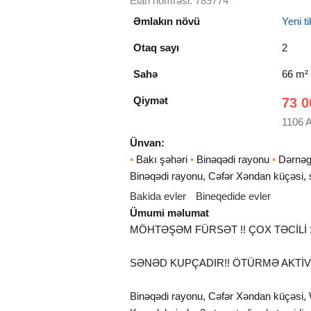
Elan nömrəsi: 789774
Əmlakın növü
Yeni tik
Otaq sayı
2
Sahə
66 m²
Qiymət
73 0
1106 
Ünvan:
•
Bakı şəhəri
•
Binəqədi rayonu
•
Dərnəg
Binəqədi rayonu, Cəfər Xəndan küçəsi,
Bakida evler
Bineqedide evler
Ümumi məlumat
MÖHTƏŞƏM FÜRSƏT !! ÇOX TƏCİLİ S
SƏNƏD KUPÇADIR!! ÖTÜRMƏ AKTİVD
Binəqədi rayonu, Cəfər Xəndan küçəsi,