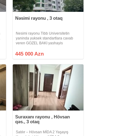
Nəsimi rayonu , 3 otaq
ş
Nesimi rayonu Tibb Universitetin
a
yaninda yuksek standartlara cavab
veren GOZEL BAKI yashayis
kompleksinde 14 mertebenin 4-cu
mertebesinde sahesi 127 kv/m oplan
445 000 Azn
tam skvaznoy layiheye sahib 3 otraqli
qazli kupcali
Suraxanı rayonu , Hövsan
qəs., 3 otaq
Satılır – Hövsan MİDA 2 Yaşayış