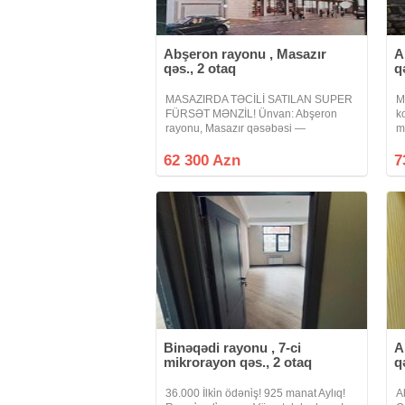
Abşeron rayonu , Masazır
A
qəs., 2 otaq
q
MASAZIRDA TƏCİLİ SATILAN SUPER
M
FÜRSƏT MƏNZİL! Ünvan: Abşeron
k
rayonu, Masazır qəsəbəsi —
m
"Meqastore" marketin tam üzbəüzü.
k
Mərtəbə: 10/7 (10 mərtəbəli binanın 7-
ot
62 300 Azn
7
ci mərtəbəsi). Otaq sayı: 2 otaqlı mənzil
va
Binəqədi rayonu , 7-ci
A
mikrorayon qəs., 2 otaq
q
36.000 İlki̇n ödəni̇ş! 925 manat Aylıq!
A