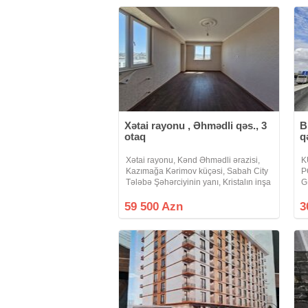
İLKİN ÖDƏNİŞ : 73.000 AZN
MÜDDƏT : 23 il
OFİSİN XİDMƏT HAQQI : 2500
Xətai rayonu , Əhmədli qəs., 3
B
otaq
q
Xətai rayonu, Kənd Əhmədli ərazisi,
K
Kazımağa Kərimov küçəsi, Sabah City
P
Tələbə Şəhərciyinin yanı, Kristalın inşa
G
etdiyi yaşayış kompleksində 14
N
mərtəbəli binanın 9-cu mərtəbəsində
R
59 500 Azn
3
yerləşən, ümumi sahəsi 82.29 m² olan
Y
ən
k