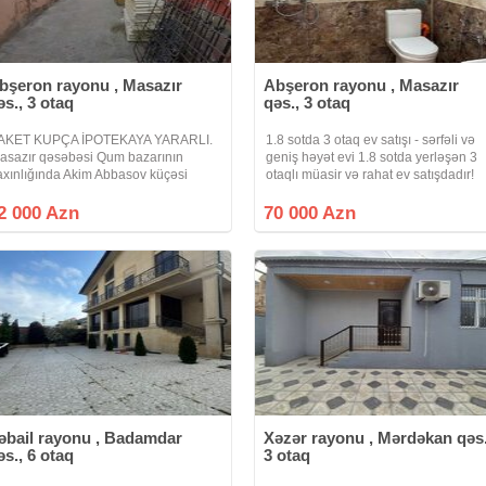
bşeron rayonu , Masazır
Abşeron rayonu , Masazır
əs., 3 otaq
qəs., 3 otaq
AKET KUPÇA İPOTEKAYA YARARLI.
1.8 sotda 3 otaq ev satışı - sərfəli və
asazır qəsəbəsi Qum bazarının
geniş həyət evi 1.8 sotda yerləşən 3
axınlığında Akim Abbasov küçəsi
otaqlı müasir və rahat ev satışdadır!
əyət evi satılır 3 otaqlı ev mətbəx
Ailəvi yaşayış ücün ideal planlanmış
amam sanitar qovşağı yerləşir qaz su
bu ev təmiri ilə seçilir. Təcili satılıq ev
2 000 Azn
70 000 Azn
şıq internet kanalizasiya sistemi var
olduğu üçün
trafında
əbail rayonu , Badamdar
Xəzər rayonu , Mərdəkan qəs.
əs., 6 otaq
3 otaq