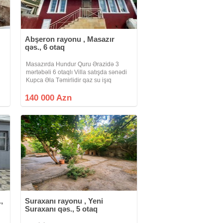
Abşeron rayonu , Masazır
qəs., 6 otaq
Masazırda Hundur Quru Ərazidə 3
mərtəbəli 6 otaqlı Villa satışda sənədi
Kupca Əla Təmirlidir qaz su işıq
daymidir
140 000 Azn
,
Suraxanı rayonu , Yeni
Suraxanı qəs., 5 otaq