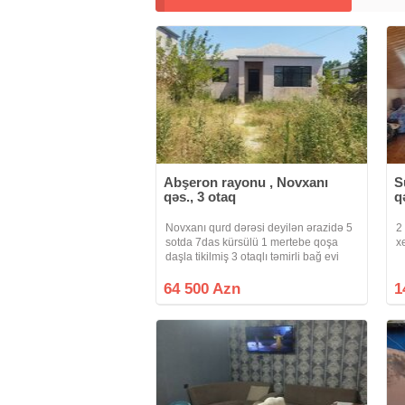
Abşeron rayonu , Novxanı
S
qəs., 3 otaq
q
Novxanı qurd dərəsi deyilən ərazidə 5
2
sotda 7das kürsülü 1 mertebe qoşa
x
daşla tikilmiş 3 otaqlı təmirli bağ evi
satılır çıxarısli kupca var kamunaları
var havası super bağın qarşısı asfalt
64 500 Azn
1
yol marşrut xətti bağın