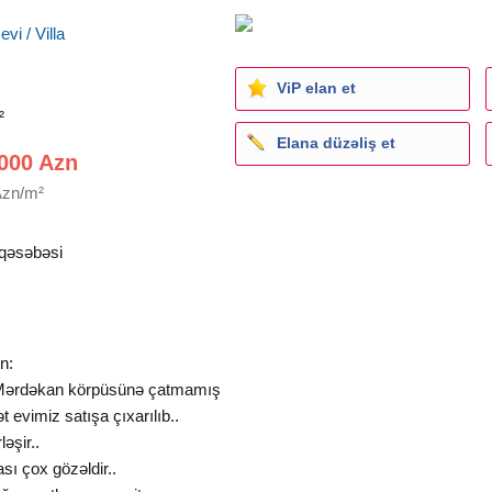
vi / Villa
ViP elan et
²
Elana düzəliş et
000 Azn
Azn/m²
qəsəbəsi
n:
 Mərdəkan körpüsünə çatmamış
 evimiz satışa çıxarılıb..
əşir..
sı çox gözəldir..