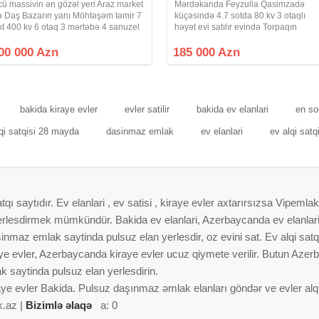
cü massivin ən gözəl yeri Araz market
Mərdəkanda Feyzulla Qasimzadə
ə Daş Bazarın yanı Möhtəşəm təmir 7
küçəsində 4.7 sotda 80 kv 3 otaqlı
ot 400 kv 6 otaq 3 mərtəbə 4 sanuzel
həyət evi satılır evində Torpaqın
ay mətbəxi var Çıxarış QIYMET
kupçası var isig , su, qaz, internet
00000
daimidi, kamera sistemi, kondisaner
00 000 Azn
185 000 Azn
var, torpli pol, kombi real alıclar
narahat
bakida kiraye evler
evler satilir
bakida ev elanlari
en so
qi satqisi 28 mayda
dasinmaz emlak
ev elanlari
ev alqi satq
 saytıdır. Ev elanlari , ev satisi , kiraye evler axtarırsızsa Vipemlak
 yerlesdirmek mümkündür. Bakida ev elanlari, Azerbaycanda ev elanlar
nmaz emlak saytinda pulsuz elan yerlesdir, oz evini sat. Ev alqi satqis
aye evler, Azerbaycanda kiraye evler ucuz qiymete verilir. Butun Azer
 saytinda pulsuz elan yerlesdirin.
aye evler Bakida. Pulsuz daşınmaz əmlak elanları göndər ve evler alqi 
k.az |
Bizimlə əlaqə
a: 0