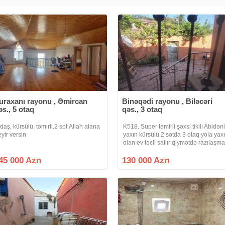
uraxanı rayonu , Əmircan
Binəqədi rayonu , Biləcəri
əs., 5 otaq
qəs., 3 otaq
 daş, kürsülü, təmirli.2 sot.Allah alana
K518. Super təmirli şəxsi tikili Abidən
eyir versin
yaxın kürsülü 2 sotda 3 otaq yola yax
olan ev təcli satlır qiymətdə razılaşm
olar isdənlən vaxt baxmaq olar ciraq
əmlak kanalına abunə olun bütün
45 000 Azn
130 000 Azn
vidyalar sizə catsın əgər