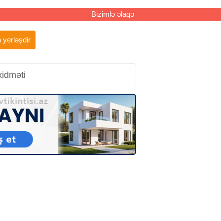
Bizimlə əlaqə
 yerləşdir
xidməti