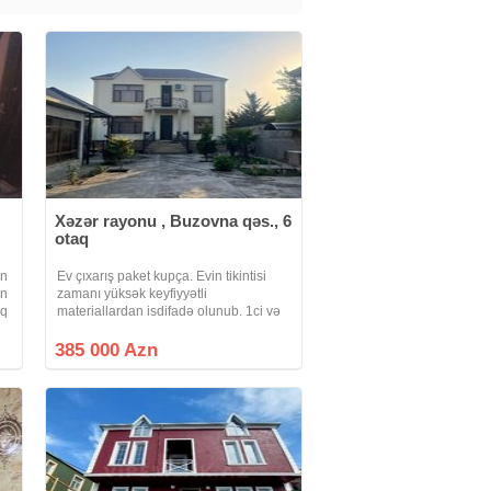
Xəzər rayonu , Buzovna qəs., 6
otaq
in
Ev çıxarış paket kupça. Evin tikintisi
ın
zamanı yüksək keyfiyyətli
aq
materiallardan isdifadə olunub. 1ci və
2ci mərtəbə monalit beton. 6 otaq və 1
mətbəx. Keyfiyyətli qapılar və rus
385 000 Azn
istehsalı parket. Çöl mətbəxi, qaraj, 2