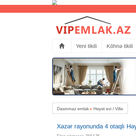
Yeni tikili
Köhnə tikili
Dasinmaz emlak
▸
Həyət evi / Villa
Xəzər rayonunda 4 otaqlı Həyə