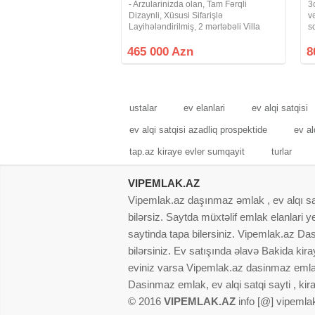
- Arzularinizda olan, Tam Fərqli
3
Dizaynli, Xüsusi Sifarişlə
v
Layihələndirilmiş, 2 mərtəbəli Villa
s
təklifi. Fürsətinizi dəyərləndirin. -
Y
Xüsusi Sifarişlə Tikilmiş Villanin -
8
465 000 Azn
8
Fasadi, Həyəti, Hasarlarin və
Darvazanin
ustalar
ev elanlari
ev alqi satqisi
ev alqi satqisi azadliq prospektide
ev al
tap.az kiraye evler sumqayit
turlar
VIPEMLAK.AZ
Vipemlak.az daşınmaz əmlak , ev alqı satqı
bilərsiz. Saytda müxtəlif emlak elanlari
saytinda tapa bilersiniz. Vipemlak.az Dasi
bilərsiniz. Ev satışında əlavə Bakida kir
eviniz varsa Vipemlak.az dasinmaz emlak
Dasinmaz emlak, ev alqi satqi sayti , kir
© 2016
VIPEMLAK.AZ
info [@] vipemla