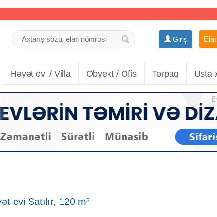
Elan
Giriş
Həyət evi / Villa
Obyekt / Ofis
Torpaq
Usta 
t evi Satılır, 120 m²