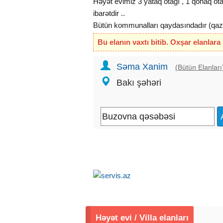
Həyət evimiz 3 yataq otağı , 1 qonaq ot
ibarətdir ..
Bütün kommunalları qaydasındadır (qaz, s
İstilik sistemi: İsti pol ( isti döşəmə )
Bu elanın vaxtı bitib. Oxşar elanlara
Torpaq sahəsi: 3 sot
Evin ümumi sahəsi : 120 kv.m
Səma Xanim
(Bütün Elanları
Sənəd: Çıxarış (Kupça)
Bakı şəhəri
Qiymət: 135000 AZN
Həyət evi / Villa elanları