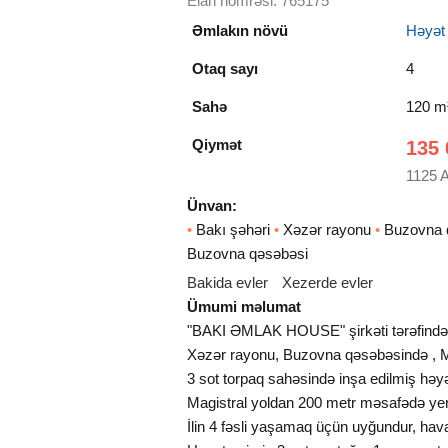
Elan nömrəsi: 765175
Əmlakın növü
Həyət e
Otaq sayı
4
Sahə
120 m
Qiymət
135 
1125 
Ünvan:
•
Bakı şəhəri
•
Xəzər rayonu
•
Buzovna 
Buzovna qəsəbəsi
Bakida evler
Xezerde evler
Ümumi məlumat
"BAKI ƏMLAK HOUSE" şirkəti tərəfində
Xəzər rayonu, Buzovna qəsəbəsində ,
3 sot torpaq sahəsində inşa edilmiş həyət
Magistral yoldan 200 metr məsafədə yerl
İlin 4 fəsli yaşamaq üçün uyğundur, hava