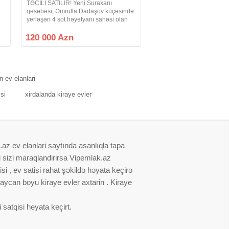
TƏCİLİ SATILIR! Yeni Suraxanı
qəsəbəsi, Əmrulla Dadaşov küçəsində
yerləşən 4 sot həyətyanı sahəsi olan
həyət evi satılır. Həyətdə 2 ayrı ev
mövcuddur. Bütün kommunal xidmətlər
120 000 Azn
(su, qaz, işıq) daimidir. Ev 89 nömrəli
n ev elanlari
isi
xirdalanda kiraye evler
.az ev elanlari saytında asanlıqla tapa
i sizi maraqlandirirsa Vipemlak.az
i , ev satisi rahat şəkildə həyata keçirə
baycan boyu kiraye evler axtarin . Kiraye
satqisi heyata keçirt.