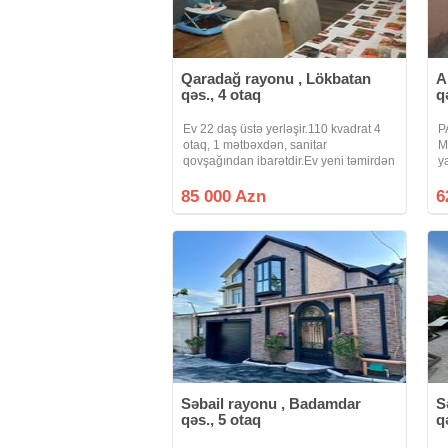
Qaradağ rayonu , Lökbatan
A
qəs., 4 otaq
q
Ev 22 daş üstə yerləşir.110 kvadrat 4
P
otaq, 1 mətbəxdən, sanitar
M
qovşağından ibarətdir.Ev yeni təmirdən
y
çıxmış, bütün kamunal xətləri yenidən
h
təmir olunub, sayğaclar quraşdırılıb.Evi
h
85 000 Azn
6
alan şəxs zövqünə uyğun olaraq divar
i
ə
Səbail rayonu , Badamdar
S
qəs., 5 otaq
q