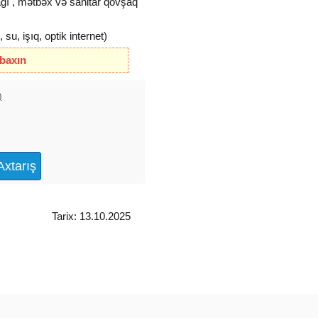
ağı , mətbəx və sanitar qovşaq
u, işıq, optik internet)
 baxın
)
Tarix: 13.10.2025