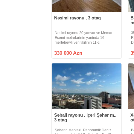
Nəsimi rayonu , 3 otaq
B
m
Nesimi rayonu 20 yanvar ve Memar
3
Ecemi metrolarinin yaninda 16
R
mertebewli yenitikilinin 11-ci
D
mertebesinde sahesi 127 kv/m olan
X
skvaznoy (yelceken) qazli kupcali
K
330 000 Azn
3
IPOTEKAYA YARARLI 3 otaqli menzil
ç
satilir.Menzilde
Səbail rayonu , İçəri Şəhər m.,
X
3 otaq
o
Şəhərin Mərkəzi, Panoramik Dəniz
B