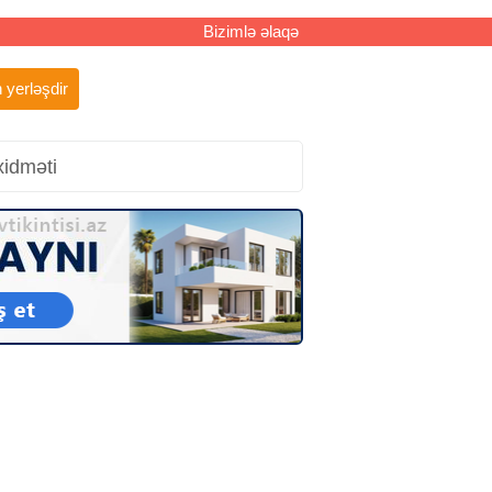
Bizimlə əlaqə
 yerləşdir
xidməti