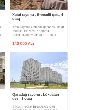
Xətai rayonu , Əhmədli qəs., 4
otaq
n
Xətai rayonu, Əhmədli qəsəbəsi, Baku
Medikal Plaza və 7 nömrəli
t
poliklinikanın yanında 3+1 otaqlı
i
mənzil satılır. DUPLEKS. Ümumi
sahəsi 124 kvadrat metrdir. Tə'mirlidir.
140 000 Azn
Mühafizə olunan həyəti, avtomobillər
üçün
Qaradağ rayonu , Lökbatan
qəs., 1 otaq
TƏCİLİ. HAZIR BİNA ALAN KİMİ