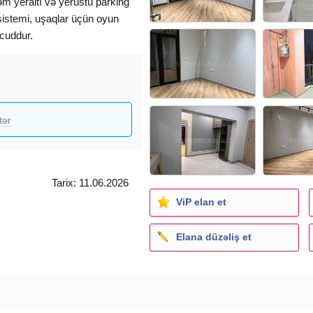
 yeraltı və yerüstü parking
sistemi, uşaqlar üçün oyun
cuddur.
tər
Tarix: 11.06.2026
ViP elan et
Elana düzəliş et