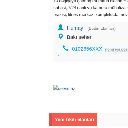
10 dəqiqəyə çatmaq mümkün olacaq.Həm
sahəsi, 7/24 canlı və kamera mühafizə 
ərazisi, fitnes mərkəzi kompleksdə möv
İlkin ödəniş 71 000 AZN,
Humay
əşyalar daxil təklif edilir.
(Bütün Elanları)
Aylıq ödəniş – 954AZN,
Bakı şəhəri
Qalıq müddəti- 22 il 11ay .
0102656XXX
ÖtürməAKTİVDİR.
nömrəni gös
Xidmət haqqı 2000 manat.
Yeni tikili elanları