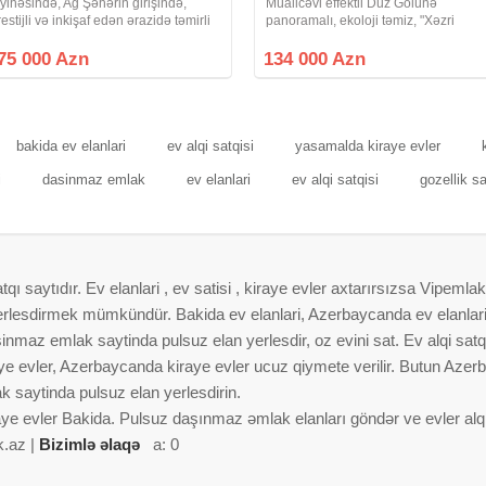
ayihəsində, Ağ Şəhərin girişində,
Müalicəvi effektli Duz Gölünə
restijli və inkişaf edən ərazidə təmirli
panoramalı, ekoloji təmiz, "Xəzri
ə əşyalı 3 otaqlı mənzil satışdadır.
MTK"yaşayış kompleksində 12
mumi sahə: 128 m² Otaq sayı: 3
mərtəbəli binanın 6-cı mərtəbəsində
75 000 Azn
134 000 Azn
əmir: Premium Elektrik sistemləri:
yerləşən 65 kv/m sahəsi 2 otaqlı
studiya mənzil
bakida ev elanlari
ev alqi satqisi
yasamalda kiraye evler
i
dasinmaz emlak
ev elanlari
ev alqi satqisi
gozellik s
 saytıdır. Ev elanlari , ev satisi , kiraye evler axtarırsızsa Vipemlak
 yerlesdirmek mümkündür. Bakida ev elanlari, Azerbaycanda ev elanlar
nmaz emlak saytinda pulsuz elan yerlesdir, oz evini sat. Ev alqi satqis
aye evler, Azerbaycanda kiraye evler ucuz qiymete verilir. Butun Azer
 saytinda pulsuz elan yerlesdirin.
aye evler Bakida. Pulsuz daşınmaz əmlak elanları göndər ve evler alqi 
k.az |
Bizimlə əlaqə
a: 0