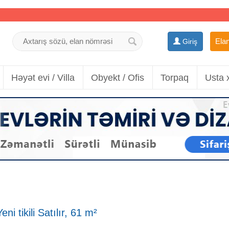
Elan
Giriş
Həyət evi / Villa
Obyekt / Ofis
Torpaq
Usta 
i tikili Satılır, 61 m²