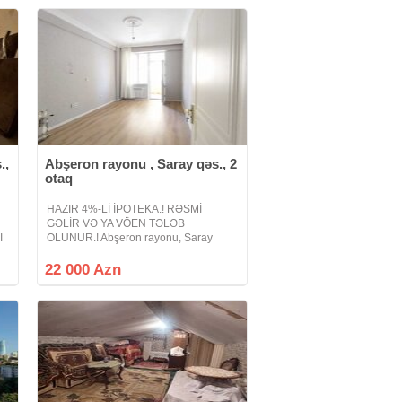
.,
Abşeron rayonu , Saray qəs., 2
otaq
HAZIR 4%-Lİ İPOTEKA.! RƏSMİ
GƏLİR VƏ YA VÖEN TƏLƏB
I
OLUNUR.! Abşeron rayonu, Saray
qəsəbəsində Saray Petrol ilə üz bə üz
ə,
inşa edilmiş 14 mərtəbəli yeni tikili
22 000 Azn
binanın 4-cü mərtəbəsində mənzil
satılır. Ümumi