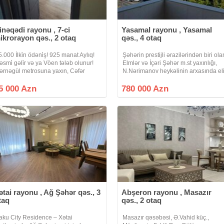
inəqədi rayonu , 7-ci
Yasamal rayonu , Yasamal
ikrorayon qəs., 2 otaq
qəs., 4 otaq
5.000 İlki̇n ödəni̇ş! 925 manat Aylıq!
Şəhərin prestijli ərazilərindən biri ola
əsmi̇ gəli̇r və ya Vöen tələb olunur!
Elmlər və İçəri Şəhər m.st yaxınlığı,
ərnəgül metrosuna yaxın, Cəfər
N.Nərimanov heykəlinin arxasında eli
əndan küç, West Town Yaşayış
binada, gözəl dəniz mənzərəli qanun
ompleksində 2 otaq studio mənzil
4 otaqlı, sahəsi 220 kv.m, 4 sanuzeli
5 000 Azn
780 000 Azn
ıxarılır. 16 mərtəbəli binanın 6-cı
(3-ü yataq otağındadır)
ətai rayonu , Ağ Şəhər qəs., 3
Abşeron rayonu , Masazır
taq
qəs., 2 otaq
aku City Residence – Xətai
Masazır qəsəbəsi, Ə.Vahid küç.,