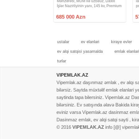
Mənzərəsi, MUM ilə üzbəüz, Daxili
l
İşlər Nazirliyinin yanı, 145 kv, Premium
p
Təmirli Mənzil Şəhərin tam mərkəzində
v
– Mərkəzi Univermaq ilə üzbəüz, Daxili
Ü
685 000 Azn
5
İşlər Nazirliyinin yanı,
T
ustalar
ev elanlari
kiraye evler
ev alqi satqisi yasamalda
emlak elanlar
turlar
VIPEMLAK.AZ
Vipemlak.az daşınmaz əmlak , ev alqı satqı
bilərsiz. Saytda müxtəlif emlak elanlari
saytinda tapa bilersiniz. Vipemlak.az Dasi
bilərsiniz. Ev satışında əlavə Bakida kir
eviniz varsa Vipemlak.az dasinmaz emlak
Dasinmaz emlak, ev alqi satqi sayti , kir
© 2016
VIPEMLAK.AZ
info [@] vipemla