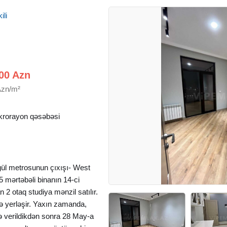
ili
00 Azn
Azn/m²
krorayon qəsəbəsi
ül metrosunun çıxışı- West
5 mərtəbəli binanın 14-ci
 otaq studiya mənzil satılır.
də yerləşir. Yaxın zamanda,
ə verildikdən sonra 28 May-a