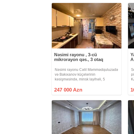
Nəsimi rayonu , 3-cü
Y
mikrorayon qəs., 3 otaq
A
Nəsimi rayonu Cəlil Məmmədquluzadə
S
və Bakıxanov küçələrinin
p
kəsişməsində, minsk layihəli, 5
K
mərtəbəli binanın 1-ci mərtəbəsində, 3
Q
otaqlı 70 kv.m. pol parket, podvallı, orta
o
247 000 Azn
1
təmirli mənzil satılır. Mənzilin altında
m