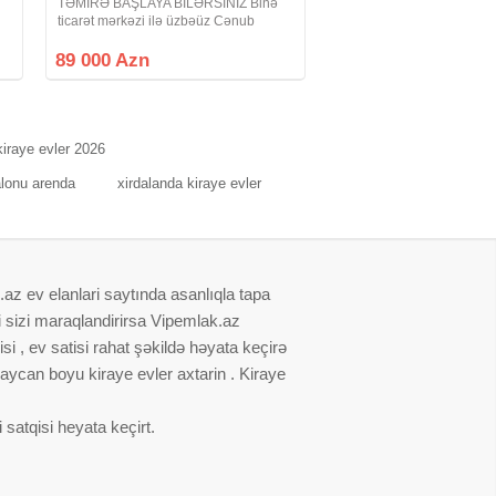
TƏMİRƏ BAŞLAYA BİLƏRSİNİZ Binə
ticarət mərkəzi ilə üzbəüz Cənub
Qapısı yaşayış kompleksində 18
mərtəbəli binada 3 cü mərtəbədə 65 kv
89 000 Azn
m olan 1 otaqlı təmirsiz mənzil satılır.2
otaq Studio
kiraye evler 2026
alonu arenda
xirdalanda kiraye evler
.az ev elanlari saytında asanlıqla tapa
i sizi maraqlandirirsa Vipemlak.az
i , ev satisi rahat şəkildə həyata keçirə
baycan boyu kiraye evler axtarin . Kiraye
satqisi heyata keçirt.