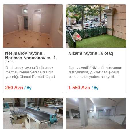
mərtəbəsində yerləşir.təmirdən
vəziyyətdə verilir.Ofisin geniş və
yeni çıxıb icarəyə
Nərimanov rayonu ,
Nizami rayonu , 6 otaq
Nəriman Nərimanov m., 1
otaq
Nərimanov rayonu Nərimanov
İcarəyə verilir! Nizami metrosunun
metrosu köhnə Şəki dairəsinin
düz yanında, yüksək gediş-gəliş
yaxınlığı Əhməd Rəcəbli küçəsi
olan ərazidə yerləşən obyekt.
ofis plazanın orta mərtəbəsində
Daha əvvəl uğurla təhsil mərkəzi
yerləşir.lift var. Mərkəzi isitmə və
kimi fəaliyyət göstərib. Kurs, təlim
250 Azn
1 550 Azn
/ Ay
/ Ay
mərkəzi soyutma sistemi vardır hər
mərkəzi, ofis və digər biznes
otaqda sanitar qovşaq
fəaliyyətləri üçün