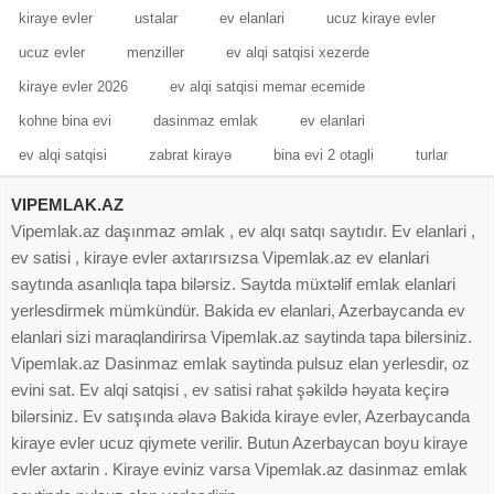
kiraye evler
ustalar
ev elanlari
ucuz kiraye evler
ucuz evler
menziller
ev alqi satqisi xezerde
kiraye evler 2026
ev alqi satqisi memar ecemide
kohne bina evi
dasinmaz emlak
ev elanlari
ev alqi satqisi
zabrat kirayə
bina evi 2 otagli
turlar
VIPEMLAK.AZ
Vipemlak.az daşınmaz əmlak , ev alqı satqı saytıdır. Ev elanlari ,
ev satisi , kiraye evler axtarırsızsa Vipemlak.az ev elanlari
saytında asanlıqla tapa bilərsiz. Saytda müxtəlif emlak elanlari
yerlesdirmek mümkündür. Bakida ev elanlari, Azerbaycanda ev
elanlari sizi maraqlandirirsa Vipemlak.az saytinda tapa bilersiniz.
Vipemlak.az Dasinmaz emlak saytinda pulsuz elan yerlesdir, oz
evini sat. Ev alqi satqisi , ev satisi rahat şəkildə həyata keçirə
bilərsiniz. Ev satışında əlavə Bakida kiraye evler, Azerbaycanda
kiraye evler ucuz qiymete verilir. Butun Azerbaycan boyu kiraye
evler axtarin . Kiraye eviniz varsa Vipemlak.az dasinmaz emlak