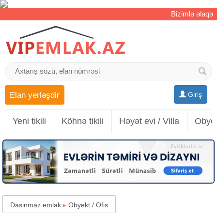
Bizimlə əlaqə
Elan yerləşdir
Giriş
Yeni tikili
Köhnə tikili
Həyət evi / Villa
Obyek
Dasinmaz emlak
▸
Obyekt / Ofis