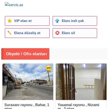
ViP elan et
Elanı irəli çək
Elana düzəliş et
Elanı sil
Obyekt / Ofis elanları
Suraxanı rayonu , Bahar, 1
Yasamal rayonu , Nizami
otaq
m., 2 otaq