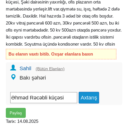
küçəsi, Şəki dairəsinin yaxınlığı, ofis plazanın orta
mərtəbəsində yerləşir.lift var.qiymətə su, işıq, həftədə 2 dəfə
təmizlik. Daxildir. Hal hazırda 3 ədəd bir otaq ofis boşdur.
20kv vitraj pəncərəli 600 azn, 30kv pəncərəli 500 azn, bu iki
ofis eyni mərtəbədədir. 50 kv 500azn otaqda pəncərə yoxdur.
İki qapısı vardırbu ofisin .pəncərəli otaqların istilik sistemi
kombidir. Soyutma üçündə kondisoner vardır. 50 kv ofisin
isitmə və soyutma sistemi mərkəzidir. Hər mərtəbədə qadın
Bu elanın vaxtı bitib. Oxşar elanlara baxın
kişi sanitar qovşaq və mətbəx vardır.ofislər əşyasızdır.tam
əşyalıda icarəyə verə bilərik qiymət cuzi dəyişiklik
Sahil
(Bütün Elanları)
olacaqdır.otaqları birlikdədə icarəyə götürmək olar .tək
Bakı şəhəri
təkdə.plazaya giriş çıxış 7/24-dür
50 kv 500azn icarəyə verilir
Paylaş
Tarix: 14.08.2025