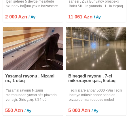
İçəri şəhərə 5 deyqe mesafədə
sahəsi . Ziya Bunyatov prospekti
axundov bağına yaxın bazarstore
Baku Still -in yanında . 1 Ha torpaq
yanı 7 otaqlı ev arendaya verilir
sahəsində 1229 anbar sahəsi
hostel ofis üçün çox əlverişlidir
icarə təklif olunur.Hündürlük 7.3
2 000 Azn
11 061 Azn
/ Ay
/ Ay
Arendası 2000 azn
metr. 30 yük maşını üçün parkinq
Döşəmə asfalt divar
Yasamal rayonu , Nizami
Binəqədi rayonu , 7-ci
m., 1 otaq
mikrorayon qəs., 5 otaq
Yasamal rayonu Nizami
Təcili icarə anbar 5000 kv\m Təcili
metrosundan yuxarı ofis plazada
icarəyə müasir anbar sahələri
yerləşir. Giriş çıxış 7/24-dür.
ərzaq dərman deposu mebel
Qiymətə- su, işıq, əşya, istilik,
məişət texnikası və sair üçün 5000
internet daxildir. Qadın kişi sanitar
kv\m Dərnəgül metrosu S S
550 Azn
5 000 Azn
/ Ay
/ Ay
qovşaq və mətbəx ümumidir. Ofis
Axundov 11 Anbar 70 sot ərazidə
1 otaqdan ibarətdir.istilik
yerləşir 5000 Hündürlük 8 metr 4