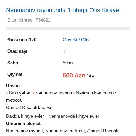
Nərimanov rayonunda 1 otaqlı Ofis Kirayə
verilir, 50 m²
Elan nömrəsi: 754821
Əmlakın növü
Obyekt / Ofis
Otaq sayı
1
Sahə
50 m²
Qiymət
500 Azn
/ Ay
Ünvan:
•
Bakı şəhəri
•
Nərimanov rayonu
•
Nəriman Nərimanov
metrosu
Əhməd Rəcəbli küçəsi
Bakida kiraye evler
Nerimanovda kiraye evler
Ümumi məlumat
Nərimanov rayonu, Nərimanov metrosu, Əhməd Rəcəbli