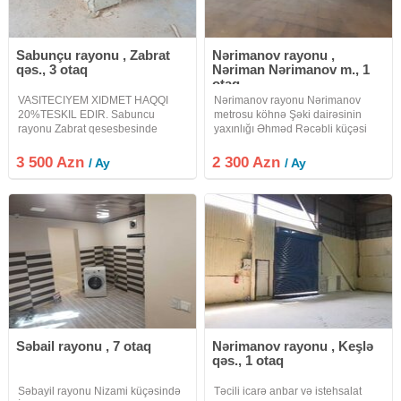
Sabunçu rayonu , Zabrat
Nərimanov rayonu ,
qəs., 3 otaq
Nəriman Nərimanov m., 1
otaq
VASITECIYEM XIDMET HAQQI
Nərimanov rayonu Nərimanov
20%TESKIL EDIR. Sabuncu
metrosu köhnə Şəki dairəsinin
rayonu Zabrat qesesbesinde
yaxınlığı Əhməd Rəcəbli küçəsi
esyali Mebel Fabriki icareye
obyekt ayrı tikilinin zirzəmisində
verilir.Fabrikin umumi sahesi
yerləşir. Ölçüləri 24x15 hündürlük
3 500 Azn
2 300 Azn
/ Ay
/ Ay
500kvadratdi.Heyet yani sahesi
4 metrdir. Obyektin hər iki tərəfində
550kvadrat.Obyektde qaz, su, isiq
kiçik pəncərələr vardır
3faza var.Senedleri
Səbail rayonu , 7 otaq
Nərimanov rayonu , Keşlə
qəs., 1 otaq
Səbayil rayonu Nizami küçəsində
Təcili icarə anbar və istehsalat