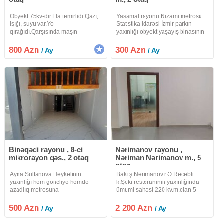
Obyekt 75kv-dır.Ela temirlidi.Qazı,
Yasamal rayonu Nizami metrosu
işığı, suyu var.Yol
Statistika idarəsi İzmir parkın
qırağıdı.Qarşısında maşın
yaxınlığı obyekt yaşayış binasının
saxlamağa yeri var.
zirzəmisində yerləşir.anbar ofis və
s. profillərər verilir.qarşısında
800 Azn
300 Azn
/ Ay
/ Ay
parkovka yeri vardır. 40 kv 300 azn
icarəyə verilir
Binəqədi rayonu , 8-ci
Nərimanov rayonu ,
mikrorayon qəs., 2 otaq
Nəriman Nərimanov m., 5
otaq
Ayna Sultanova Heykəlinin
Bakı ş.Nərimanov r.Ə.Rəcəbli
yaxınlığı həm gəncliyə həmdə
k.Şəki restoranının yaxınlığında
azadlıq metrosuna
ümumi sahəsi 220 kv.m.olan 5
yaxındır.azadlıq metrosundan
mərtəbəli biznes mərkəzinin 3-cü
piyada 15 dəqiqə məsafədədir.
mərtəbəsində yerləşən 5 otaqlı
500 Azn
2 200 Azn
/ Ay
/ Ay
obyekt yaşayış binasının 1-ci
ofis icarəyə verilir.Ofis boş