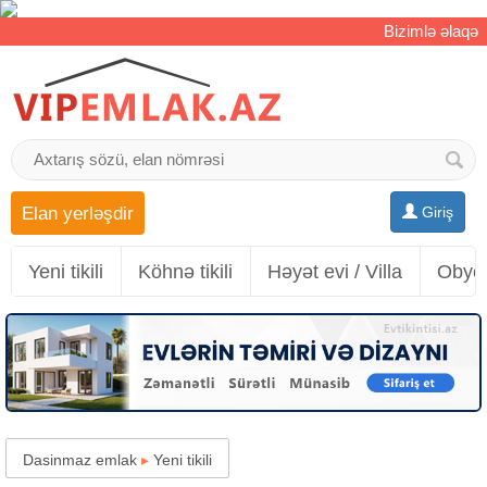
Bizimlə əlaqə
Elan yerləşdir
Giriş
Yeni tikili
Köhnə tikili
Həyət evi / Villa
Obyek
Dasinmaz emlak
▸
Yeni tikili