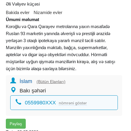
Əli Vəliyev küçəsi
Bakida evler
Nizamide evler
Ümumi məlumat
Koroğlu və Qara Qarayev metrolarına yaxın məsafədə
Ruslan 93 marketin yanında əlverişli və prestijli ərazidə
yerləşən 3 otaqlı ipotekaya yararlı mənzil təcili satılır.
Mənzilin yaxınlığında məktəb, bağça, supermarketlər,
apteklər və digər iaşə obyektləri mövcuddur. Hörmətli
müştərilər uyğun qiymətə mənzillərin
kirayə
, alış və satışı
üçün bizimlə əlaqə saxlaya bilərsiniz.
İslam
(Bütün Elanları)
Bakı şəhəri
0559980XXX
nömrəni göstər
Paylaş