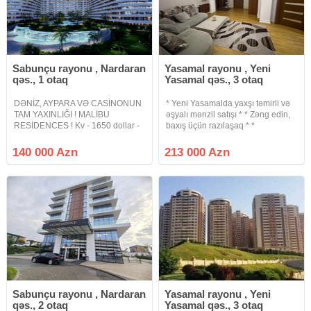
Sabunçu rayonu , Nardaran
Yasamal rayonu , Yeni
qəs., 1 otaq
Yasamal qəs., 3 otaq
DƏNİZ, AYPARA VƏ CASİNONUN
* Yeni Yasamalda yaxşı təmirli və
TAM YAXINLIĞI ! MALİBU
əşyalı mənzil satışı * * Zəng edin,
RESİDENCES ! Kv - 1650 dollar -
baxış üçün razılaşaq * *
Sea Breeze Resort , Malibu
Sənədləşmə prosesi tam qanuni
Residences - 1 otaq - 49.9 kv/m -
və şəffaf şəkildə aparılır * *
140 000 Azn
213 000 Azn
13/14 mərtəbə - kompleks daxili
Binanın tipi : yeni tikili * Otaq Sayı :
hovuzlar, yeraltı və yerüstü parking
2 otaqlı *
Sabunçu rayonu , Nardaran
Yasamal rayonu , Yeni
qəs., 2 otaq
Yasamal qəs., 3 otaq