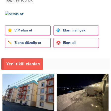
Tarix: 09.05.2026
ViP elan et
Elanı irəli çək
Elana düzəliş et
Elanı sil
Yeni tikili elanları