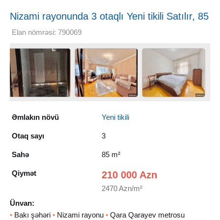
Nizami rayonunda 3 otaqlı Yeni tikili Satılır, 85
m²
Elan nömrəsi: 790069
Əmlakın növü
Yeni tikili
Otaq sayı
3
Sahə
85 m²
Qiymət
210 000 Azn
2470 Azn/m²
Ünvan:
•
Bakı şəhəri
•
Nizami rayonu
•
Qara Qarayev metrosu