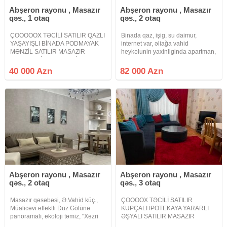
Abşeron rayonu , Masazır
Abşeron rayonu , Masazır
qəs., 1 otaq
qəs., 2 otaq
ÇOOOOOX TƏCİLİ SATILIR QAZLI
Binada qaz, işig, su daimur,
YAŞAYIŞLI BİNADA PODMAYAK
internet var, əliağa vahid
MƏNZİL SATILIR MASAZIR
heykəlunin yaxinliginda apartman,
QƏSƏBƏSİ ƏSAS MAGİSTRAL
yola yaxin və göl mənzərəli
YOLUN YAXINLIĞINDA BRİLYANT
40 000 Azn
82 000 Azn
ŞADLIQ SARAYININ ARXASINDA.
Masazır qəsəbəsi əsas magistral
yolun yaxınlığında Brilyant
Abşeron rayonu , Masazır
Abşeron rayonu , Masazır
qəs., 2 otaq
qəs., 3 otaq
Masazır qəsəbəsi, Ə.Vahid küç.,
ÇOOOOX TƏCİLİ SATILIR
Müalicəvi effektli Duz Gölünə
KUPÇALI İPOTEKAYA YARARLI
panoramalı, ekoloji təmiz, "Xəzri
ƏŞYALI SATILIR MASAZIR
MTK"yaşayış kompleksində 12
QURTULUŞ 93 YAŞAYIŞ