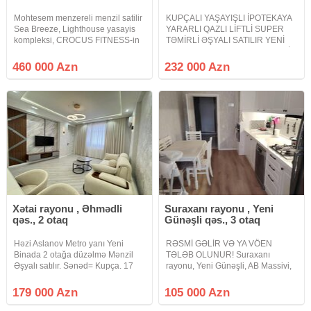
Mohtesem menzereli menzil satilir
KUPÇALI YAŞAYIŞLI İPOTEKAYA
Sea Breeze, Lighthouse yasayis
YARARLI QAZLI LİFTLİ SUPER
kompleksi, CROCUS FITNESS-in
TƏMİRLİ ƏŞYALI SATILIR YENİ
ustu, Otaq sayı: 2 Sahe: 74 kv.m
YASAMAL MOSKVA PROSPEKTİ
Mertebe sayı: 6/6 Qiymet:
AVTOVAĞZAL KOMPLEKSİNİN
460 000 Azn
232 000 Azn
460000azn. Xidmet haqqı: 1%
ÜSTÜ MAİN YAŞAYIŞ
KOMPLEKSİNDƏ. Bakı şəhəri
Yeni Yasamal Moskva prospekti
Avtovağzal
Xətai rayonu , Əhmədli
Suraxanı rayonu , Yeni
qəs., 2 otaq
Günəşli qəs., 3 otaq
Həzi Aslanov Metro yanı Yeni
RƏSMİ GƏLİR VƏ YA VÖEN
Binada 2 otağa düzəlmə Mənzil
TƏLƏB OLUNUR! Suraxanı
Əşyalı satılır. Sənəd= Kupça. 17
rayonu, Yeni Günəşli, AB Massivi,
Mərtəbənin 16 cı mərtəbəsi.
Atlant MTK-da Qanuni 3 otaqlı
Sahə=55 kv. Binada 2 Sürətli lift
mənzil çıxarılır. 13 mərtəbəli
179 000 Azn
105 000 Azn
həmçinin Yeraltı Parking
binanın 2-ci mərtəbəsində yerləşir.
mövcuddur. Qiymətin də Endirim
Ümumi sahəsi 135kv/m-dir. İşıq,