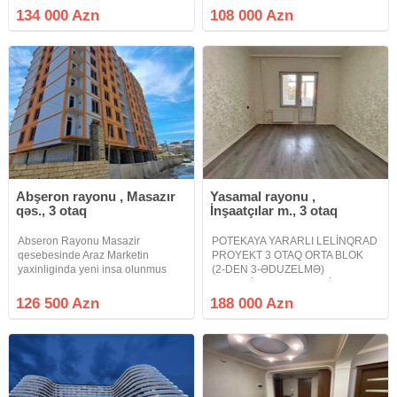
mərtəbəli binanın 6-cı
KOMPLEKSİNDƏ. Masazır
134 000 Azn
108 000 Azn
mərtəbəsində yerləşən 65 kv/m
Qurtuluş 93 yaşayış kompleksində
sahəsi 2 otaqlı studiya mənzil
tamtəmirli əşyalı mənzil satılır 3
otağa peredelka mənzil hamam
sanitar
Abşeron rayonu , Masazır
Yasamal rayonu ,
qəs., 3 otaq
İnşaatçılar m., 3 otaq
Abseron Rayonu Masazir
POTEKAYA YARARLI LELİNQRAD
qesebesinde Araz Marketin
PROYEKT 3 OTAQ ORTA BLOK
yaxinliginda yeni insa olunmus
(2-DEN 3-ƏDUZELMƏ)
binada 3 otaqli umumi sahesi 115
DƏYƏRİNDƏN UCUZ QİYMƏTƏ
kv olan menzil satilir kv 1100 azn
SATILIR. Yeni Yasamal rayonu
126 500 Azn
188 000 Azn
İnşaatçılat metrosuna 10 dəqiqəlik
məsafədə Osmanbəy hamamı
Ləziz House yaxınlığında
Lelinqrad