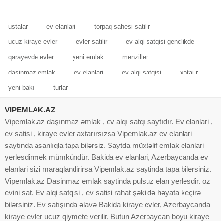
olunacaq.
Su, Qaz
ustalar
ev elanlari
torpaq sahesi satilir
ucuz kiraye evler
evler satilir
ev alqi satqisi genclikde
qarayevde evler
yeni emlak
menziller
dasinmaz emlak
ev elanlari
ev alqi satqisi
xətai r
yeni bakı
turlar
VIPEMLAK.AZ
Vipemlak.az daşınmaz əmlak , ev alqı satqı saytıdır. Ev elanlari ,
ev satisi , kiraye evler axtarırsızsa Vipemlak.az ev elanlari
saytında asanlıqla tapa bilərsiz. Saytda müxtəlif emlak elanlari
yerlesdirmek mümkündür. Bakida ev elanlari, Azerbaycanda ev
elanlari sizi maraqlandirirsa Vipemlak.az saytinda tapa bilersiniz.
Vipemlak.az Dasinmaz emlak saytinda pulsuz elan yerlesdir, oz
evini sat. Ev alqi satqisi , ev satisi rahat şəkildə həyata keçirə
bilərsiniz. Ev satışında əlavə Bakida kiraye evler, Azerbaycanda
kiraye evler ucuz qiymete verilir. Butun Azerbaycan boyu kiraye