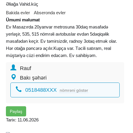
Əliağa Vahid.küç
Bakida evler
Abseronda evler
Ümumi məlumat
Ev Masazırda 20yanvar metrosuna 30dəq məsafədə
yerləşir, 535, 515 nömrəli avtobuslar evdən 5dəqiqəlik
məsafədən keçir. Ev təmirsizdir, radnoy 3otaq etmək olar.
Hər otağa pəncərə açılır.Kupça var. Təcili satıram, real
müştəriyə cüzi endirim edəcəm. Ev sahibiyəm.
Rauf
Bakı şəhəri
0518488XXX
nömrəni göstər
Paylaş
Tarix: 11.06.2026