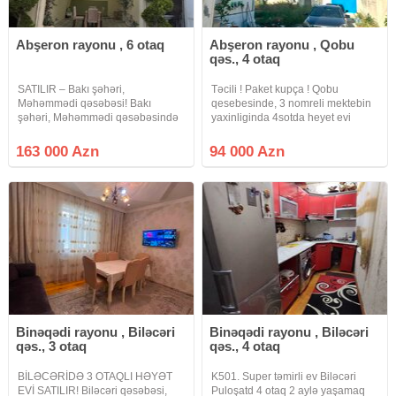
Abşeron rayonu , 6 otaq
Abşeron rayonu , Qobu
qəs., 4 otaq
SATILIR – Bakı şəhəri,
Təcili ! Paket kupça ! Qobu
Məhəmmədi qəsəbəsi! Bakı
qesebesinde, 3 nomreli mektebin
şəhəri, Məhəmmədi qəsəbəsində
yaxinliginda 4sotda heyet evi
yerləşən, 3 sot torpaq sahəsində
satilir. Wexsi istifade ucun tikilib
tikilmiş tam şəraitli 2 mərtəbəli, 6
temir olunub. Awaqi mertebede 1
163 000 Azn
94 000 Azn
otaqlı fərdi yaşayış evi satışa
zal, 1 yataq otagi, kuxna ve
çıxarılıb. Ev haqqında: 3 sot
sanuzel movcuddur. Yuxari
Binəqədi rayonu , Biləcəri
Binəqədi rayonu , Biləcəri
qəs., 3 otaq
qəs., 4 otaq
BİLƏCƏRİDƏ 3 OTAQLI HƏYƏT
K501. Super təmirli ev Biləcəri
EVİ SATILIR! Biləcəri qəsəbəsi,
Puloşatd 4 otaq 2 aylə yaşamaq