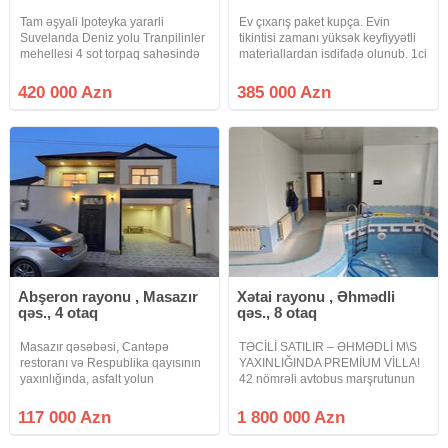
Tam əşyali Ipoteyka yararli
Ev çıxarış paket kupça. Evin
Suvelanda Deniz yolu Tranpilinler
tikintisi zamanı yüksək keyfiyyətli
mehellesi 4 sot torpaq sahəsində
materiallardan isdifadə olunub. 1ci
villa satılır. Məlumat: Həyətin
və 2ci mərtəbə monalit beton. 6
sahəsi - 4 sot Evin sahəsi - 140 m²
otaq və 1 mətbəx. Keyfiyyətli
420 000 Azn
385 000 Azn
3 Yataq otaqı ■ Geniş zal Mətbəx
qapılar və rus istehsalı parket. Çöl
Qarderob
mətbəxi, qaraj, 2
Abşeron rayonu , Masazır
Xətai rayonu , Əhmədli
qəs., 4 otaq
qəs., 8 otaq
Masazır qəsəbəsi, Cantəpə
TƏCİLİ SATILIR – ƏHMƏDLİ M\S
restoranı və Respublika qayısının
YAXINLIĞINDA PREMİUM VİLLA!
yaxınlığında, asfalt yolun
42 nömrəli avtobus marşrutunun
kənarında, marşrut xətlərinin
üzərində yerləşən 21 sot torpaq
yaxınlığında, 20 yanvardan gedən
sahəsində inşa olunmuş 3
117 000 Azn
1 800 000 Azn
142 n-li marşrut yolunun 100
mərtəbəli möhtəşəm villa
metrliyində, sənəd fərdi
satışdadır. Ümumi sahə: 630 m²