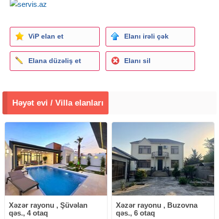
ViP elan et
Elanı irəli çək
Elana düzəliş et
Elanı sil
Həyət evi / Villa elanları
Xəzər rayonu , Şüvəlan
Xəzər rayonu , Buzovna
qəs., 4 otaq
qəs., 6 otaq