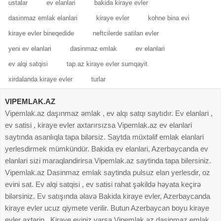
ustalar
ev elanlari
bakida kiraye evler
dasinmaz emlak elanlari
kiraye evler
kohne bina evi
kiraye evler bineqedide
neftcilerde satilan evler
yeni ev elanlari
dasinmaz emlak
ev elanlari
ev alqi satqisi
tap.az kiraye evler sumqayit
xirdalanda kiraye evler
turlar
VIPEMLAK.AZ
Vipemlak.az daşınmaz əmlak , ev alqı satqı saytıdır. Ev elanlari ,
ev satisi , kiraye evler axtarırsızsa Vipemlak.az ev elanlari
saytında asanlıqla tapa bilərsiz. Saytda müxtəlif emlak elanlari
yerlesdirmek mümkündür. Bakida ev elanlari, Azerbaycanda ev
elanlari sizi maraqlandirirsa Vipemlak.az saytinda tapa bilersiniz.
Vipemlak.az Dasinmaz emlak saytinda pulsuz elan yerlesdir, oz
evini sat. Ev alqi satqisi , ev satisi rahat şəkildə həyata keçirə
bilərsiniz. Ev satışında əlavə Bakida kiraye evler, Azerbaycanda
kiraye evler ucuz qiymete verilir. Butun Azerbaycan boyu kiraye
evler axtarin . Kiraye eviniz varsa Vipemlak.az dasinmaz emlak