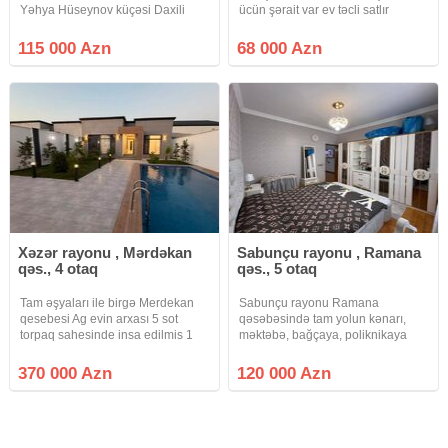
Yəhya Hüseynov küçəsi Daxili
ücün şərait var ev təcli satlır
Qoşunların yaxınlığı Biləcəri
qiymətdə razılaşmaq olar isdənlən
İstirahət Mərkəzinin yaxınlığı
vaxt baxmaq olar ciraq əmlak
115 000 Azn
68 000 Azn
Torpaq sahəsi: 1 sot Ev: 75 m²
kanalına abunə olun bütün
Otaq sayı: 3 otaq Rahat və
vidyalar sizə catsın əgər sizlərin
Xəzər rayonu , Mərdəkan
Sabunçu rayonu , Ramana
qəs., 4 otaq
qəs., 5 otaq
Tam əşyaları ile birgə Merdekan
Sabunçu rayonu Ramana
qesebesi Ag evin arxası 5 sot
qəsəbəsində tam yolun kənarı,
torpaq sahesinde insa edilmis 1
məktəbə, bağçaya, poliknikaya
mertebeli bag evi satilir.Umumi
yaxın, 214 və 214 A maşurut
sahesi 150 kvmdir. Holl, 1 zal, 3
xətdinə yaxın 3 sot torpaq sahəsi
370 000 Azn
120 000 Azn
yataq otağı, 1 metbexi, 2 sanuzeli
üzərində ümümi tikili sahəsi 160
çamaşırxana movcuddur
kv/m olan 5 otaqlı əla təmirli şəxsi