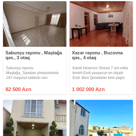
Sənəd: Kupça
Sabunçu rayonu , Maştağa
Xəzər rayonu , Buzovna
qəs., 3 otaq
qəs., 4 otaq
Sabunçu rayonu
Kamil Hesenov Shexsi 7 sot ortda
Maştağa_Savalan y/massivində
temirli Evdi yasaycun en idyaili
197 maşurut xətdinin son
Evdi. Bezi Qesebeler kimi yagis
dayanacağında 1.5 sot torpaq
yaxanda balotda olmur temiz
sahəsi üzrərində ümümi tikili
havasi ekincun yasayiscun en
82 500 Azn
1 002 000 Azn
sahəsi 80 kv/m olan 3 otaq,
elverilsli yerdi bilen bilir Deqiq
mətbəxt və sanuzeldən ibarət
alicilar narahat elesin.
həyət evi satılır. Evin istilik