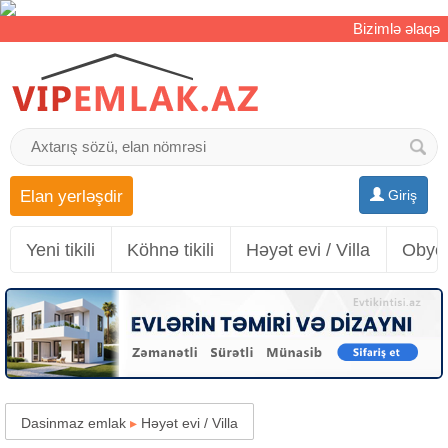
Bizimlə əlaqə
Elan yerləşdir
Giriş
Yeni tikili
Köhnə tikili
Həyət evi / Villa
Obyek
Dasinmaz emlak
▸
Həyət evi / Villa