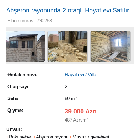
Abşeron rayonunda 2 otaqlı Həyət evi Satılır,
80 m²
Elan nömrəsi: 790268
Əmlakın növü
Həyət evi / Villa
Otaq sayı
2
Sahə
80 m²
Qiymət
39 000 Azn
487 Azn/m²
Ünvan:
•
Bakı şəhəri
•
Abşeron rayonu
•
Masazır qəsəbəsi