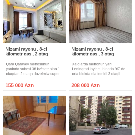
Nizami rayonu , 8-ci
Nizami rayonu , 8-ci
kilometr qəs., 2 otaq
kilometr qəs., 3 otaq
Qara Qarayev metrosunun
Xalqlarda metronun yani
yaninda sahesi 38 kv/metr olan 1
Leninqrad layiheli binada 9/7-de
otaqdan 2 otaqa duzelmiw super
orta blokda ela temirli 3 otaqli
temirli menzil tam ewyali
menzil satilir
satilir.Qaz su iwiq fasilesizdi istilik
155 000 Azn
208 000 Azn
sistemi kombi.Menzil 16 mertebeli
binanin 16 ci mertebesidi 2