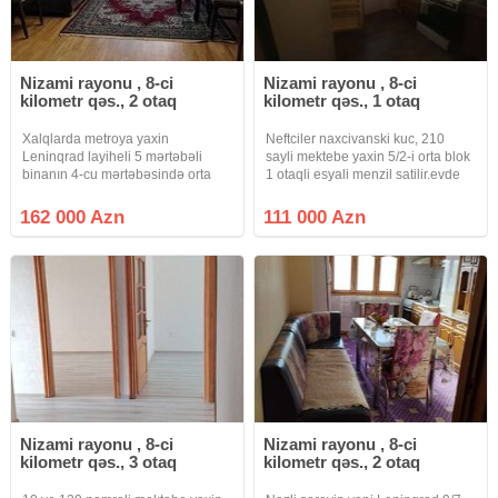
Nizami rayonu , 8-ci
Nizami rayonu , 8-ci
kilometr qəs., 2 otaq
kilometr qəs., 1 otaq
Xalqlarda metroya yaxin
Neftciler naxcivanski kuc, 210
Leninqrad layiheli 5 mərtəbəli
sayli mektebe yaxin 5/2-i orta blok
binanın 4-cu mərtəbəsində orta
1 otaqli esyali menzil satilir.evde
blokda 2 otaqlı esyali mənzil
350 manata kirekes qalir.qaz su,
satılır.İstilik sistemi mərkəzidir.
isiq daimidir.istilik sistemi
162 000 Azn
111 000 Azn
merkezidir.qeydiyyatda hec kes
yoxdur.
Nizami rayonu , 8-ci
Nizami rayonu , 8-ci
kilometr qəs., 3 otaq
kilometr qəs., 2 otaq