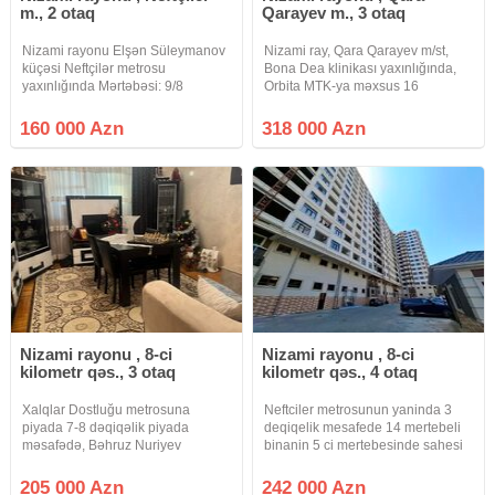
m., 2 otaq
Qarayev m., 3 otaq
Nizami rayonu Elşən Süleymanov
Nizami ray, Qara Qarayev m/st,
küçəsi Neftçilər metrosu
Bona Dea klinikası yaxınlığında,
yaxınlığında Mərtəbəsi: 9/8
Orbita MTK-ya məxsus 16
Sahəsi: 70 kv.m ( geniş evdir) Otaq
mərtəbəli binanın 8-ci
sayı: 2/3 düzəlmə Layihə: Minsk (
mərtəbəsində, qanuni 3 otaq
160 000 Azn
318 000 Azn
daş bina) Neftçilər metrosu 220
sahəsi 106 kv m olan kupçalı
nömrəli məktəbin
podmayak mənzil satılır. Mənzildə
sanxetnik,
Nizami rayonu , 8-ci
Nizami rayonu , 8-ci
kilometr qəs., 3 otaq
kilometr qəs., 4 otaq
Xalqlar Dostluğu metrosuna
Neftciler metrosunun yaninda 3
piyada 7-8 dəqiqəlik piyada
deqiqelik mesafede 14 mertebeli
məsafədə, Bəhruz Nuriyev
binanin 5 ci mertebesinde sahesi
küçəsində, Siyaqut Şadlıq
110 kv/metr olan temirsiz qanuni 4
Sarayınım yanında, 9 mərtəbəli
otaqli menzil satilir.Qaz su iwiq
205 000 Azn
242 000 Azn