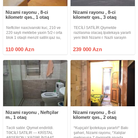
Nizami rayonu , 8-ci
Nizami rayonu , 8-ci
kilometr qəs., 1 otaq
kilometr qəs., 3 otaq
Neftciler naxcivanski kuc, 210 ve
TECİLİ SATİLİR.Qiymetde
220 sayli mektebe yaxin 5/2-i orta
razilasma olacaq.Ipatekaya yararli
blok 1 otaqli menzil satilir.qaz su,
yeni tikili Nizami r. Nazli sarayin
isiq daimidir.istilik sistemi
yani 16/2-de orta blokda umumi
merkezidir.qeydiyyatda hec kes
sahesi 126.2 kv m.olan 3 otaqli 2
110 000 Azn
239 000 Azn
yoxdur.0fis 1%
balqonlu yelceken menzil
satilram.sened kupca texposport
Nizami rayonu , Neftçilər
Nizami rayonu , 8-ci
m., 1 otaq
kilometr qəs., 2 otaq
Təcili satılır. Qiymət endirildi.
*Kupçalı! İpotekaya yararlı!* Bakı
TƏCİLİ SATILIR — KRİSTAL
şəhəri, Nizami rayonu, *Xalqlar
ABŞERON | XƏZƏR İNŞAAT
metrosuna 7 dəqiqəlik piyada