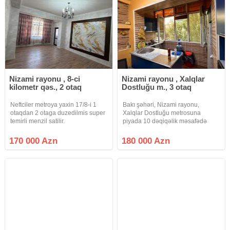
Nizami rayonu , 8-ci
Nizami rayonu , Xalqlar
kilometr qəs., 2 otaq
Dostluğu m., 3 otaq
Neftciler metroya yaxin 17/8-i 1
Bakı şəhəri, Nizami rayonu,
otaqdan 2 otaga duzedilmis super
Xalqlar Dostluğu metrosuna
temirli menzil satilir.
piyada 10 dəqiqəlik məsafədə
yerləşən 9 mərtəbəli Leninqrad
layihəli binanın 2-ci mərtəbəsində
170 000 Azn
180 000 Azn
sahəsi 65 kv.m. olan 2 otaqdan 3
otağa düzəlmə mənzil satılır.