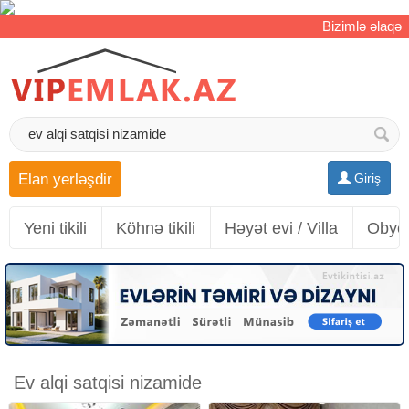
Bizimlə əlaqə
Elan yerləşdir
Giriş
Yeni tikili
Köhnə tikili
Həyət evi / Villa
Obyek
Ev alqi satqisi nizamide