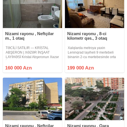
Nizami rayonu , Neftçilər
Nizami rayonu , 8-ci
m., 1 otaq
kilometr qəs., 3 otaq
TƏCİLİ SATILIR — KRİSTAL
Xalqlarda metroya yaxin
ABŞERON | XƏZƏR İNŞAAT
Leninqrad layiheli 9 mertebeli
LAYİHƏSİ Kristal Abşeronun Xəzər
binanin 2-cu mərtebesinde orta
İnşaat layihəsində yerləşən,
blokda 3 otaqli temirli menzil
yüksək keyfiyyətlə təmir olunmuş,
satilir.
160 000 Azn
199 000 Azn
tam əşyalı və yaşayış üçün tam
hazır 1 otaqlı mənzil satışa çıxarılır.
Nizami rayonu , Neftçilər
Nizami rayonu , Qara