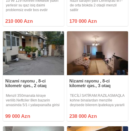
10 ve 129 nomreli mektebe yaxin
Nazli sarayin yani Leninqrad 9/7-
yerlesir su qaz isiq daimi
de orta blokda 2 otaqli menzil
problemsiz evdir bos evdir
satilir
210 000 Azn
170 000 Azn
Nizami rayonu , 8-ci
Nizami rayonu , 8-ci
kilometr qəs., 2 otaq
kilometr qəs., 3 otaq
Menzil 350manata kiraye
TECİLİ SATİRAM.RAZILASMAQLA
verilib.Neftciler 8km bazarin
kohne binalardan menzille
arxasinda 5/1-i yataqxanaða girisi
deyisede bilerem.Ipatekaya yararli
ayri olan qanuni 2 otaqli elave 15
yeni tikili Nizami r. Nazli sarayin
kv artirmasi olan kupcali menzil
yani 16/2-de orta blokda umumi
99 000 Azn
238 000 Azn
satilir.masin saxlamaga heyetide
sahesi 126.2 kv m.olan 3 otaqli
var.menzilin her serati var.
yelceken menzil satilram. bu