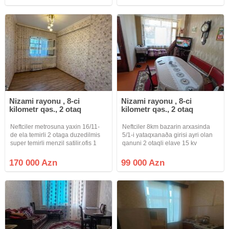
binanın 6 cı mərtəbəsində, qanuni
fasilesizdi 2 suretli Lifti var
3otaqlı mənzil əşyaları İlə birgə
satışa
Nizami rayonu , 8-ci
Nizami rayonu , 8-ci
kilometr qəs., 2 otaq
kilometr qəs., 2 otaq
Neftciler metrosuna yaxin 16/11-
Neftciler 8km bazarin arxasinda
de ela temirli 2 otaga duzedilmis
5/1-i yataqxanaða girisi ayri olan
super temirli menzil satilir.ofis 1
qanuni 2 otaqli elave 15 kv
faiz
artirmasi olan kupcali menzil
satilir.masin saxlamaga heyetide
170 000 Azn
99 000 Azn
var.menzilin her serati var.