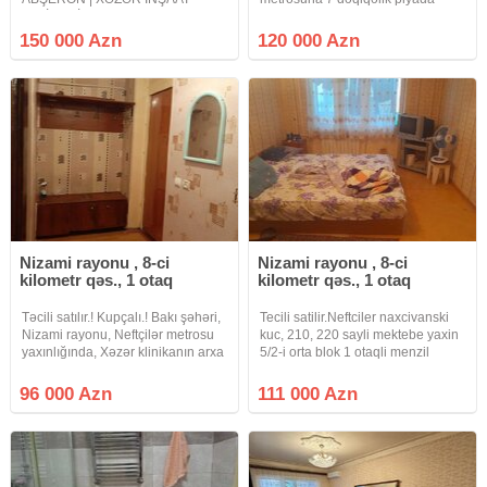
LAYİHƏSİ Kristal Abşeronun Xəzər
məsafədə*, köhnə tikili 5 mərtəbəli
İnşaat layihəsində yerləşən,
binanın 1-ci mərtəbəsində *ümumi
150 000 Azn
120 000 Azn
yüksək keyfiyyətlə təmir olunmuş,
sahəsi 40 kv/m olan 2 otaqlı
tam əşyalı və yaşayış üçün tam
mənzil* satılır. Mənzil
hazır 1
Nizami rayonu , 8-ci
Nizami rayonu , 8-ci
kilometr qəs., 1 otaq
kilometr qəs., 1 otaq
Təcili satılır.! Kupçalı.! Bakı şəhəri,
Tecili satilir.Neftciler naxcivanski
Nizami rayonu, Neftçilər metrosu
kuc, 210, 220 sayli mektebe yaxin
yaxınlığında, Xəzər klinikanın arxa
5/2-i orta blok 1 otaqli menzil
həyətində 5 mərtəbəli köhnə
satilir.evde 350 manata kirekes
tikilinin 1ci mərtəbəsində yerləşən
qalir.qaz su, isiq daimidir.istilik
96 000 Azn
111 000 Azn
ümumi sahəsi 30 kv/m olan
sistemi merkezidir.qeydiyyatda
qanuni 1 otaq mənzil
hec kes yoxdur.