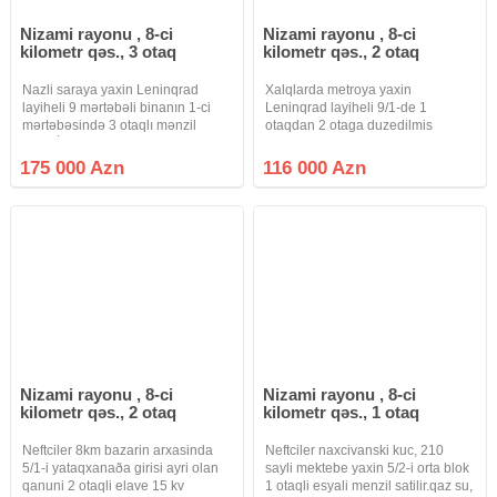
Nizami rayonu , 8-ci
Nizami rayonu , 8-ci
kilometr qəs., 3 otaq
kilometr qəs., 2 otaq
Nazli saraya yaxin Leninqrad
Xalqlarda metroya yaxin
layiheli 9 mərtəbəli binanın 1-ci
Leninqrad layiheli 9/1-de 1
mərtəbəsində 3 otaqlı mənzil
otaqdan 2 otaga duzedilmis
satılır.İstilik sistemi
menzil satilir.evin acari ofisde
mərkəzidir.Əmlak ofisinə ödəniş
istenilen vaxt baxmaq olar.
175 000 Azn
116 000 Azn
alıcı tərəfindən məbləğin 1%-ni
təşkil edir.
Nizami rayonu , 8-ci
Nizami rayonu , 8-ci
kilometr qəs., 2 otaq
kilometr qəs., 1 otaq
Neftciler 8km bazarin arxasinda
Neftciler naxcivanski kuc, 210
5/1-i yataqxanaða girisi ayri olan
sayli mektebe yaxin 5/2-i orta blok
qanuni 2 otaqli elave 15 kv
1 otaqli esyali menzil satilir.qaz su,