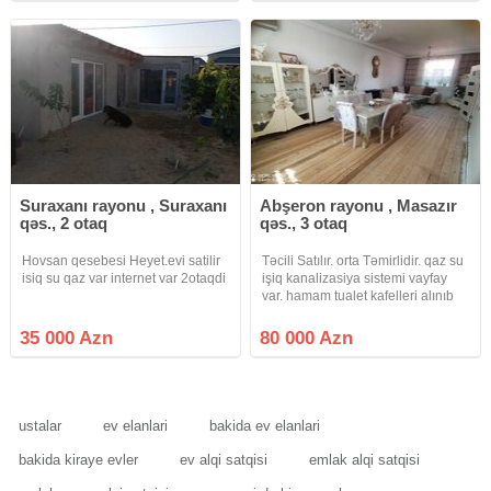
çamaşırxana movcuddur
tikdirdiyim bu bağ evi indi yeni
sahibini
Suraxanı rayonu , Suraxanı
Abşeron rayonu , Masazır
qəs., 2 otaq
qəs., 3 otaq
Hovsan qesebesi Heyet.evi satilir
Təcili Satılır. orta Təmirlidir. qaz su
isiq su qaz var internet var 2otaqdi
işiq kanalizasiya sistemi vayfay
var. hamam tualet kafelleri alınıb
hazrdır. Real alıcıya endirim
olacaq Ev əşyalı satılır.
35 000 Azn
80 000 Azn
ustalar
ev elanlari
bakida ev elanlari
bakida kiraye evler
ev alqi satqisi
emlak alqi satqisi