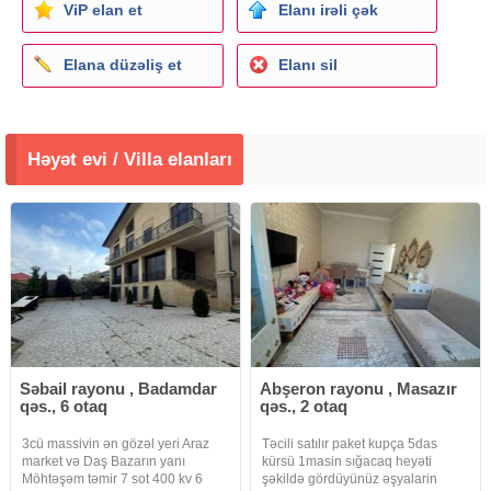
ViP elan et
Elanı irəli çək
Elana düzəliş et
Elanı sil
Həyət evi / Villa elanları
Səbail rayonu , Badamdar
Abşeron rayonu , Masazır
qəs., 6 otaq
qəs., 2 otaq
3cü massivin ən gözəl yeri Araz
Təcili satılır paket kupça 5das
market və Daş Bazarın yanı
kürsü 1masin sığacaq heyəti
Möhtəşəm təmir 7 sot 400 kv 6
şəkildə gördüyünüz əşyalarin