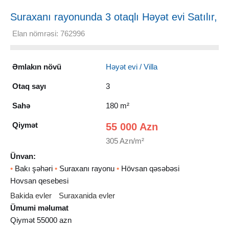
Suraxanı rayonunda 3 otaqlı Həyət evi Satılır,
180 m²
Elan nömrəsi: 762996
Əmlakın növü
Həyət evi / Villa
Otaq sayı
3
Sahə
180 m²
Qiymət
55 000 Azn
305 Azn/m²
Ünvan:
•
Bakı şəhəri
•
Suraxanı rayonu
•
Hövsan qəsəbəsi
Hovsan qesebesi
Bakida evler
Suraxanida evler
Ümumi məlumat
Qiymət 55000 azn