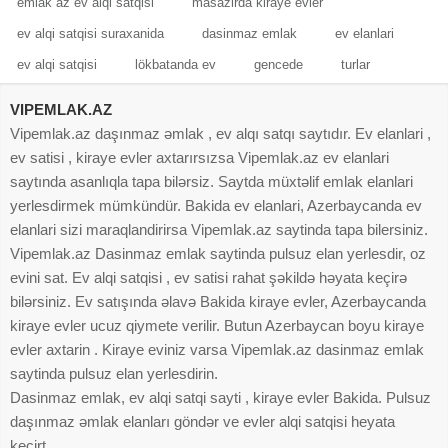
emlak az ev alqi satqisi
masazirda kiraye evler
ev alqi satqisi suraxanida
dasinmaz emlak
ev elanlari
ev alqi satqisi
lökbatanda ev
gencede
turlar
VIPEMLAK.AZ
Vipemlak.az daşınmaz əmlak , ev alqı satqı saytıdır. Ev elanlari ,
ev satisi , kiraye evler axtarırsızsa Vipemlak.az ev elanlari
saytında asanlıqla tapa bilərsiz. Saytda müxtəlif emlak elanlari
yerlesdirmek mümkündür. Bakida ev elanlari, Azerbaycanda ev
elanlari sizi maraqlandirirsa Vipemlak.az saytinda tapa bilersiniz.
Vipemlak.az Dasinmaz emlak saytinda pulsuz elan yerlesdir, oz
evini sat. Ev alqi satqisi , ev satisi rahat şəkildə həyata keçirə
bilərsiniz. Ev satışında əlavə Bakida kiraye evler, Azerbaycanda
kiraye evler ucuz qiymete verilir. Butun Azerbaycan boyu kiraye
evler axtarin . Kiraye eviniz varsa Vipemlak.az dasinmaz emlak
saytinda pulsuz elan yerlesdirin.
Dasinmaz emlak, ev alqi satqi sayti , kiraye evler Bakida. Pulsuz
daşınmaz əmlak elanları göndər ve evler alqi satqisi heyata
keçirt.