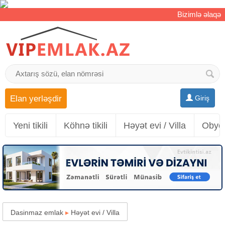
Bizimlə əlaqə
Elan yerləşdir
Giriş
Yeni tikili
Köhnə tikili
Həyət evi / Villa
Obyek
Dasinmaz emlak
▸
Həyət evi / Villa