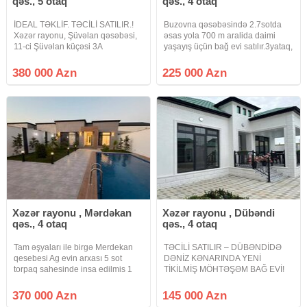
qəs., 5 otaq
qəs., 4 otaq
İDEAL TƏKLİF. TƏCİLİ SATILIR.!
Buzovna qəsəbəsində 2.7sotda
Xəzər rayonu, Şüvəlan qəsəbəsi,
əsas yola 700 m aralida daimi
11-ci Şüvəlan küçəsi 3A
yaşayış üçün bağ evi satılır.3yataq,
ünvanında premium yaşayış evi
1zal+metbex studiadir.2sanuzel,
satışa təqdim olunur. 3.3 sot
həyətində filtirli hovuz, açıq
380 000 Azn
225 000 Azn
torpaq sahəsində yerləşən evin
besetka, manqal zona, parking
ümumi sahəsi 163.40 m²-dir. İki
yeri var.Qaz, su, işıq
Xəzər rayonu , Mərdəkan
Xəzər rayonu , Dübəndi
qəs., 4 otaq
qəs., 4 otaq
Tam əşyaları ile birgə Merdekan
TƏCİLİ SATILIR – DÜBƏNDİDƏ
qesebesi Ag evin arxası 5 sot
DƏNİZ KƏNARINDA YENİ
torpaq sahesinde insa edilmis 1
TİKİLMİŞ MÖHTƏŞƏM BAĞ EVİ!
mertebeli bag evi satilir.Umumi
Təcili pul lazım olduğu üçün evi
sahesi 150 kvmdir. Holl, 1 zal, 3
tikdiyim qiymətə satıram! Özüm və
370 000 Azn
145 000 Azn
yataq otağı, 1 metbexi, 2 sanuzeli
ailəm üçün yüksək keyfiyyətlə