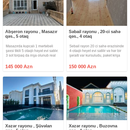
Abşeron rayonu , Masazır
Səbail rayonu , 20-ci sahə
qəs., 5 otaq
qəs., 4 otaq
Masazırda kupcalı 1 mərtəbəli
Sebail rayon 20 ci sahə erazisinde
şəxsi tikili 5 otaqlı həyət evi satılır.
4-otaqlı heyet evi satilir və hər bir
3 sot torpaq da inşa olunub real
şəraiti var kursuludu, paket krişa
Alıcı zəng eləsin Makler evi deyil
ayri hec kimə birləşmirkombi
sistemi, masin gire heyeti, hazir gir
145 000 Azn
150 000 Azn
yaşa evdir.
Xəzər rayonu , Şüvəlan
Xəzər rayonu , Buzovna