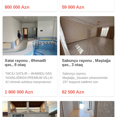
otaq 3 mərtəbə 4 sanuzel Yay
hamısı hər cür şəraitli wifi-ya kimi
mətbəxi var Çıxarış QIYMET
var maraqlanan yazsın, 2nomre
800 000 Azn
59 000 Azn
800000
qeyd etmişəm zəng vursun
nömrənin özüne, makler də
müraciət edə
Xətai rayonu , Əhmədli
Sabunçu rayonu , Maştağa
qəs., 8 otaq
qəs., 3 otaq
TƏCİLİ SATILIR – ƏHMƏDLİ M\S
Sabunçu rayonu
YAXINLIĞINDA PREMİUM VİLLA!
Maştağa_Savalan y/massivində
42 nömrəli avtobus marşrutunun
197 maşurut xətdinin son
üzərində yerləşən 21 sot torpaq
dayanacağında 1.5 sot torpaq
sahəsində inşa olunmuş 3
sahəsi üzrərində ümümi tikili
1 800 000 Azn
82 500 Azn
mərtəbəli möhtəşəm villa
sahəsi 80 kv/m olan 3 otaq,
satışdadır. Ümumi sahə: 630 m²
mətbəxt və sanuzeldən ibarət
Sənəd: Kupça
həyət evi satılır. Evin istilik