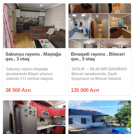
Filterli Fantanlı Hovuz,
satışdadır. Ümumi sahə: 630 m²
Sənəd: Kupça
Sabunçu rayonu , Maştağa
Binəqədi rayonu , Biləcəri
qəs., 3 otaq
qəs., 3 otaq
Sabunçu rayonu Maştağa
SATILIR — BİLƏCƏRİ QƏSƏBƏSİ
qəsəbəsində Bilgəh yolunun
Biləcəri qəsəbəsində, Daxili
üstündə 172 nömrəli marşrut
Qoşunların və Biləcəri İstirahət
xəttindən 450 metr məsafədə
Mərkəzinin yaxınlığında yerləşən
Narkoloji dinpanseriy yaxinliqinda
yeni tikili binada 3 otaqlı, 80 m²
38 500 Azn
135 000 Azn
1 sotun icində 3 otaqli zal studiyali
mənzil satılır. Mənzil 4 mərtəbəli
60 kvadrat metrlik orta təmirli
binanın 4-cü
həyət