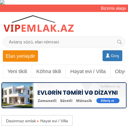
Bizimlə əlaqə
Elan yerləşdir
Giriş
Yeni tikili
Köhnə tikili
Həyət evi / Villa
Obyek
Dasinmaz emlak
▸
Həyət evi / Villa