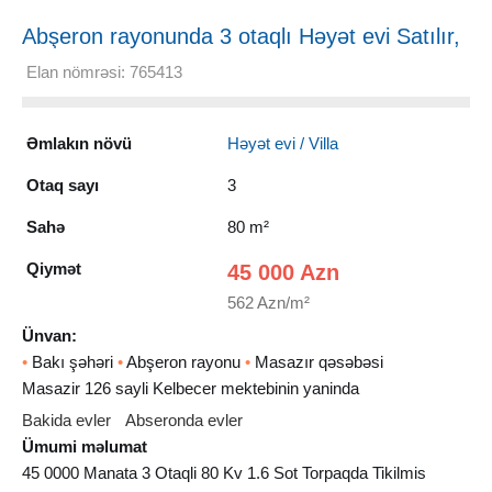
Abşeron rayonunda 3 otaqlı Həyət evi Satılır,
80 m²
Elan nömrəsi: 765413
Əmlakın növü
Həyət evi / Villa
Otaq sayı
3
Sahə
80 m²
Qiymət
45 000 Azn
562 Azn/m²
Ünvan:
•
Bakı şəhəri
•
Abşeron rayonu
•
Masazır qəsəbəsi
Masazir 126 sayli Kelbecer mektebinin yaninda
Bakida evler
Abseronda evler
Ümumi məlumat
45 0000 Manata 3 Otaqli 80 Kv 1.6 Sot Torpaqda Tikilmis