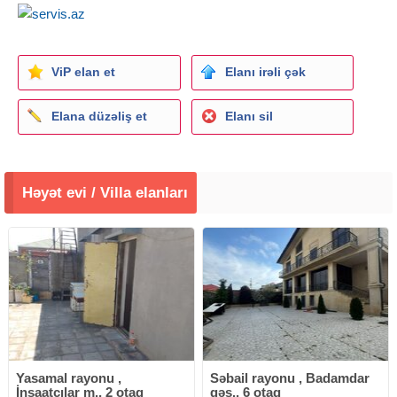
ViP elan et
Elanı irəli çək
Elana düzəliş et
Elanı sil
Həyət evi / Villa elanları
Yasamal rayonu ,
Səbail rayonu , Badamdar
İnşaatçılar m., 2 otaq
qəs., 6 otaq