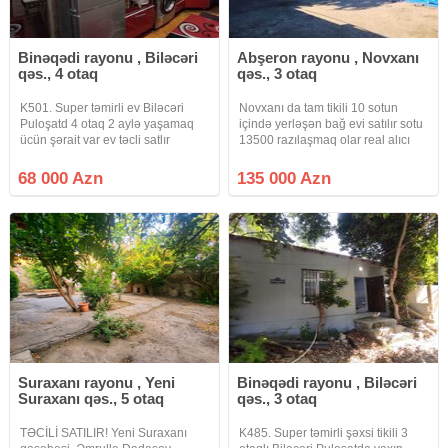
Binəqədi rayonu , Biləcəri
Abşeron rayonu , Novxanı
qəs., 4 otaq
qəs., 3 otaq
K501. Super təmirli ev Biləcəri
Novxanı da tam tikili 10 sotun
Puloşatd 4 otaq 2 aylə yaşamaq
içində yerləşən bağ evi satılır sotu
ücün şərait var ev təcli satlır
13500 razılaşmaq olar real alıcı
qiymətdə razılaşmaq olar isdənlən
zəng etsin və ya whatsapp a
vaxt baxmaq olar ciraq əmlak
yazsın geri dönüş olacaq
68 000 Azn
135 000 Azn
kanalına abunə olun bütün
vidyalar sizə catsın əgər sizlərin
Suraxanı rayonu , Yeni
Binəqədi rayonu , Biləcəri
Suraxanı qəs., 5 otaq
qəs., 3 otaq
TƏCİLİ SATILIR! Yeni Suraxanı
K485. Super təmirli şəxsi tikili 3