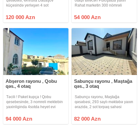
qəsəbəsi, Əmrulla Dadaşov
otaqlı Biləcəri Puloşatda yaxın
küçəsində yerləşən 4 sot
Rahat marketin 300 nömrəli
həyətyanı sahəsi olan həyət evi
məktəbin istirahət parkına yaxın
satılır. Həyətdə 2 ayrı ev
olan ev təcli satlır qiymətdə
120 000 Azn
54 000 Azn
mövcuddur. Bütün kommunal
razılaşmaq olar isdənlən vaxt
xidmətlər (su, qaz, işıq) daimidir.
baxmaq olar ciraq əmlak kanalına
Ev 89 nömrəli
Abşeron rayonu , Qobu
Sabunçu rayonu , Maştağa
qəs., 4 otaq
qəs., 3 otaq
Təcili ! Paket kupça ! Qobu
Sabunçu rayonu, Maştağa
qesebesinde, 3 nomreli mektebin
qəsəbəsi, 293 saylı məktəbə yaxın
yaxinliginda 4sotda heyet evi
ərazidə, 2 sot torpaq sahəsi
satilir. Wexsi istifade ucun tikilib
üzərində inşa edilmiş, 3 otaqlı,
temir olunub. Awaqi mertebede 1
ümumi tikili sahəsi 88 kv/m olan
94 000 Azn
82 000 Azn
zal, 1 yataq otagi, kuxna ve
Həyət Evi Satılır. Ev qoşa daşla
sanuzel movcuddur. Yuxari
tikilib, tam təmirlidir, yerdən