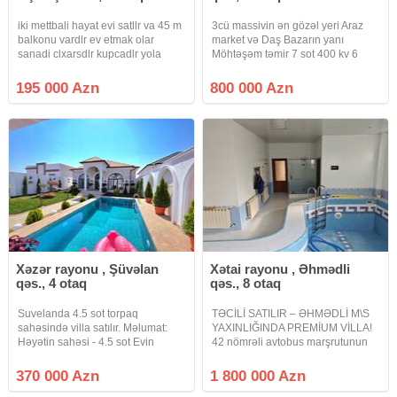
iki mettbali hayat evi satllr va 45 m
3cü massivin ən gözəl yeri Araz
balkonu vardlr ev etmak olar
market və Daş Bazarın yanı
sanadi clxarsdlr kupcadlr yola
Möhtəşəm təmir 7 sot 400 kv 6
yaxlndlr vasitcanin xidmat haql 1%
otaq 3 mərtəbə 4 sanuzel Yay
fayizdir
mətbəxi var Çıxarış QIYMET
195 000 Azn
800 000 Azn
800000
Xəzər rayonu , Şüvəlan
Xətai rayonu , Əhmədli
qəs., 4 otaq
qəs., 8 otaq
Suvelanda 4.5 sot torpaq
TƏCİLİ SATILIR – ƏHMƏDLİ M\S
sahəsində villa satılır. Məlumat:
YAXINLIĞINDA PREMİUM VİLLA!
Həyətin sahəsi - 4.5 sot Evin
42 nömrəli avtobus marşrutunun
sahəsi - 170 m² 3 Yataq otaqı ■
üzərində yerləşən 21 sot torpaq
Geniş zal Mətbəx Qarderob
sahəsində inşa olunmuş 3
370 000 Azn
1 800 000 Azn
Sanitar qovşaq - 2+1 Həyətində
mərtəbəli möhtəşəm villa