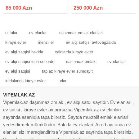
satılır. Ev haqqında: 1.5 sot torpaq
torpağın qiyməti yeni pulu
sahəsində yerləşir. Həyətə 1
ödəməklə remontlu içi əşyalı ev
85 000 Azn
250 000 Azn
avtomobil rahatlıqla daxil ola bilir.
sahibi ola bilərsiniz evin
Yoldan cəmi 150 metr
qarşısındam 3 avtobus xetti işləyir
9
ustalar
ev elanlari
dasinmaz emlak elanlari
kiraye evler
menziller
ev alqi satqisi avtovagzalda
ev alqi satqisi bakida
xalqlarda kiraye evler
ev alqi satqisi iceri seherde
dasinmaz emlak
ev elanlari
ev alqi satqisi
tap.az kiraye evler sumqayit
xirdalanda kiraye evler
turlar
VIPEMLAK.AZ
Vipemlak.az daşınmaz əmlak , ev alqı satqı saytıdır. Ev elanlari ,
ev satisi , kiraye evler axtarırsızsa Vipemlak.az ev elanlari
saytında asanlıqla tapa bilərsiz. Saytda müxtəlif emlak elanlari
yerlesdirmek mümkündür. Bakida ev elanlari, Azerbaycanda ev
elanlari sizi maraqlandirirsa Vipemlak.az saytinda tapa bilersiniz.