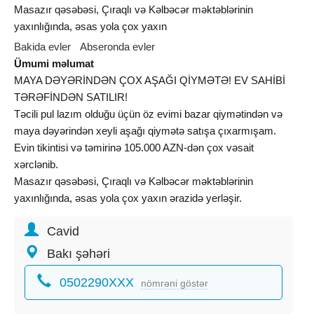
Masazır qəsəbəsi, Çıraqlı və Kəlbəcər məktəblərinin
yaxınlığında, əsas yola çox yaxın
Bakida evler
Abseronda evler
Ümumi məlumat
MAYA DƏYƏRİNDƏN ÇOX AŞAĞI QİYMƏTƏ! EV SAHİBİ
TƏRƏFİNDƏN SATILIR!
Təcili pul lazım olduğu üçün öz evimi bazar qiymətindən və
maya dəyərindən xeyli aşağı qiymətə satışa çıxarmışam.
Evin tikintisi və təmirinə 105.000 AZN-dən çox vəsait
xərclənib.
Masazır qəsəbəsi, Çıraqlı və Kəlbəcər məktəblərinin
yaxınlığında, əsas yola çox yaxın ərazidə yerləşir.
Ev satış məqsədilə deyil, ailəmizin şəxsi yaşayışı üçün
Cavid
keyfiyyətli materiallarla tikilmişdir.
Torpaq sahəsi: 2.5 sot
Bakı şəhəri
Evin sahəsi: 100 m²
0502290XXX
4 otaq
nömrəni göstər
Mətbəx