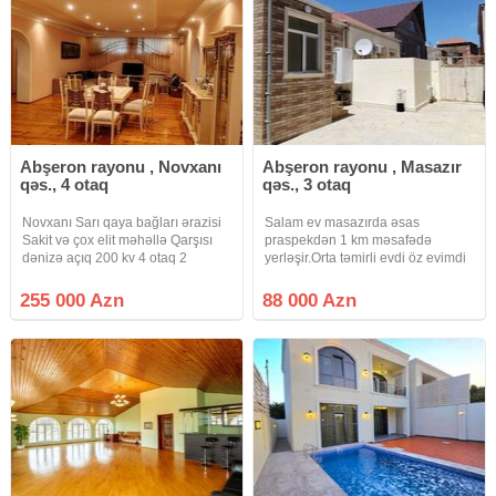
Abşeron rayonu , Novxanı
Abşeron rayonu , Masazır
qəs., 4 otaq
qəs., 3 otaq
Novxanı Sarı qaya bağları ərazisi
Salam ev masazırda əsas
Sakit və çox elit məhəllə Qarşısı
praspekdən 1 km məsafədə
dənizə açıq 200 kv 4 otaq 2
yerləşir.Orta təmirli evdi öz evimdi
sanuzel 1 mühafizə otağı Qaz,
şəxsidi.Yolları asvalt qapıya kimi
işıq, su Kupca (Çıxarış) Şirkət
həyət tametdi həyətdə 1.5 ton su
255 000 Azn
88 000 Azn
xidmət haqqı Alıcılar tərəfindən 1%
çəni kupçası var paket kupçadı
Ətraflı məlumat
həyətində evində kupçası var