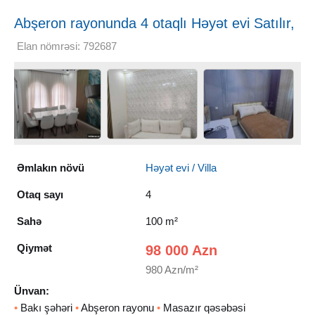
Abşeron rayonunda 4 otaqlı Həyət evi Satılır,
100 m²
Elan nömrəsi: 792687
Əmlakın növü
Həyət evi / Villa
Otaq sayı
4
Sahə
100 m²
Qiymət
98 000 Azn
980 Azn/m²
Ünvan:
•
Bakı şəhəri
•
Abşeron rayonu
•
Masazır qəsəbəsi