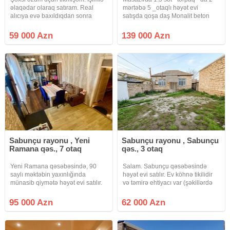
əlaqədar olaraq satıram. Real
mərtəbə 5 _otaqlı həyət evi
alıcıya evə baxıldıqdan sonra
satışda qoşa daş Monalit beton
endirim olunacaq.
qaz su işıq daymidir 3 sanuzeli Var
sənədi kupca real Alıcı zəng eləsin
59 000 Azn
139 000 Azn
qiymət razılığı olacaq 142 nömrəli
Aftobuza yaxındır
Sabunçu rayonu , Yeni
Sabunçu rayonu , Sabunçu
Ramana qəs., 7 otaq
qəs., 3 otaq
Yeni Ramana qəsəbəsində, 90
Salam. Sabunçu qəsəbəsində
saylı məktəbin yaxınlığında
həyət evi satılır. Ev köhnə tikilidir
münasib qiymətə həyət evi satılır.
və təmirə ehtiyacı var (şəkillərdə
Ev orta təmirlidir və yerləşmə
göründüyü kimi). Sənəd bələdiyyə
baxımından çox əlverişli
sənədidir (2000-ci il) Kommunal
95 000 Azn
62 000 Azn
ərazidədir. Yaxınlıqda məktəb,
xətlər mövcuddur: İşıq və qaz
marketlər, bağça və idman zalı
sayğacları var və
yerləşir.