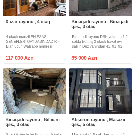
Bu ərazidə torpağın 1 sotu 18.000–21.000 AZN arasında
dəyişir. Evin yerləşdiyi torpaq sahəsinin və tikintiyə çəkilən
xərclərin dəyəri nəzərə alınarsa, qiymət olduqca sərfəlidir.
Xəzər rayonu , 4 otaq
Binəqədi rayonu , Binəqədi
Real alıcıya qiymətdə endirim mümkündür.
qəs., 3 otaq
Vasitəçi deyiləm. Elan birbaşa ev sahibi tərəfindən verilib.
4 otaqlı mənzil EN ESAS
Binəqədi rayonu DSK yolunda 1.2
SENEFLERİ QAYDASINDADIR–
sotda tikilmiş 3 otaqlı həyət evi
Elan ücün Watsapp nömresi
satılır. Düz yanından 41, 91, 92,
aktivdir geniş zal, mətbəx və
170 nömrəli avtobuslar keçir. Ev 1
sanitar qovşağı ilə Xəzər rayonu
zal, 2 yataq otağı, h/t və mətbəx
117 000 Azn
85 000 Azn
Binə qesebedi - Zal: Uzun və işıqlı,
(90 kv ev, 30 kv həyət) ibarətdir.
iki böyük pəncərə, tavan rozetkası
Tam təmirlidir.
və
Binəqədi rayonu , Biləcəri
Abşeron rayonu , Masazır
qəs., 3 otaq
qəs., 5 otaq
Şəxsi özüm üçün tikmişəm. İşimlə
Masazırda 1.5 sot - torpaq - da 2