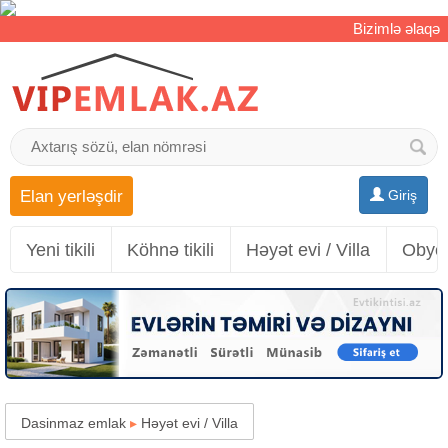
Bizimlə əlaqə
Elan yerləşdir
Giriş
Yeni tikili
Köhnə tikili
Həyət evi / Villa
Obyek
Dasinmaz emlak
▸
Həyət evi / Villa