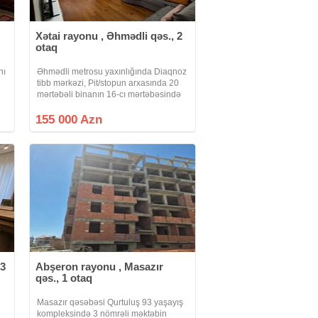
Xətai rayonu , Əhmədli qəs., 2
otaq
nı
Əhmədli metrosu yaxınlığında Diaqnoz
tibb mərkəzi, Pit/stopun arxasında 20
mərtəbəli binanın 16-cı mərtəbəsində
ümumi sahəsi 68 kv.m ( kupçada 59.5
kv.m) olan 2 otaqlı mənzil satılır. Eyvan
155 000 Azn
həyətə baxır. Binada qaz, su,
 3
Abşeron rayonu , Masazır
qəs., 1 otaq
Masazır qəsəbəsi Qurtuluş 93 yaşayış
kompleksində 3 nömrəli məktəbin