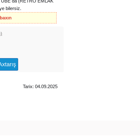
YOUTUBE da (RETRO EMLAK
 bilersiz.
 baxın
ı)
Tarix: 04.09.2025