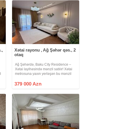
.,
Xətai rayonu , Ağ Şəhər qəs., 2
otaq
Ağ Şəhərdə, Baku City Residence –
Xətai layihəsində mənzil satılır! Xətai
I
metrosuna yaxın yerləşən bu mənzil
şəhərin ən müasir və prestijli yaşayış
ə,
komplekslərindən birində yerləşir.
379 000 Azn
Rahat və keyfiyyətli yaşayış üçün