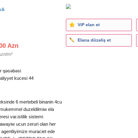
ili
ViP elan et
Elana düzəliş et
00 Azn
Azn/m²
 qəsəbəsi
laliyyet kucesi 44
sinde 6 mertebeli binanin 4cu
 mukemmel duzeldilmiw ela
resi var.istilik sistemi
yawayiw ucun zeruri olan her
e agentliyimize muraciet ede