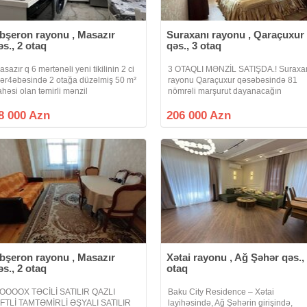
bşeron rayonu , Masazır
Suraxanı rayonu , Qaraçuxur
əs., 2 otaq
qəs., 3 otaq
asazır q 6 mərtənəli yeni tikilinin 2 ci
3 OTAQLI MƏNZİL SATIŞDA.! Suraxa
ər4əbəsində 2 otağa düzəlmiş 50 m²
rayonu Qaraçuxur qəsəbəsində 81
ahəsi olan təmirli mənzil
nömrəli marşurut dayanacağın
atılır.Mebellerlə birgə, elektironika
sonunda yerləşən 17 mərtəbəli
aric.Eyvan, Qaz, Lift, Kupça
binanın 11 ci mərtəbəsində ümumi
8 000 Azn
206 000 Azn
sahəsi 105 kv.m olan 3 otaqlı təmirli
mənzil satılır
bşeron rayonu , Masazır
Xətai rayonu , Ağ Şəhər qəs.,
əs., 2 otaq
otaq
OOOOX TƏCİLİ SATILIR QAZLI
Baku City Residence – Xətai
İFTLİ TAMTƏMİRLİ ƏŞYALI SATILIR
layihəsində, Ağ Şəhərin girişində,