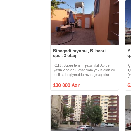
Binəqədi rayonu , Biləcəri
A
qəs., 3 otaq
q
K118. Super təmirli şəxsi tikili Abidənin
Ç
yaxın 2 sotda 3 otaq yola yaxın olan ev
Q
təcli satlır qiymətdə razılaşmaq olar
Y
isdənlən vaxt baxmaq olar ciraq əmlak
İ
kanalına abunə olun bütün vidyalar
ə
130 000 Azn
6
sizə catsın əgər sizlərin
M
əş