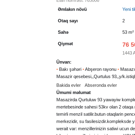
Elan nömrəsi: 765006
Əmlakın növü
Yeni tik
Otaq sayı
2
Sahə
53 m²
Qiymət
76 5
1443 
Ünvan:
•
Bakı şəhəri
•
Abşeron rayonu
•
Masazır
Masazir qesebesi,,Qurtulus 93,,y/k.istiq
Bakida evler
Abseronda evler
Ümumi məlumat
Masazirda Qurtuluw 93 yawayiw komplek
mertebesinde sahesi 53kv olan 2 otaqa
temirli menzil satilir.butun otaqlarin pence
merkezidir, su fasilesizdir.kompleksde 
werait var: menzillerinizin satiwi ucun d