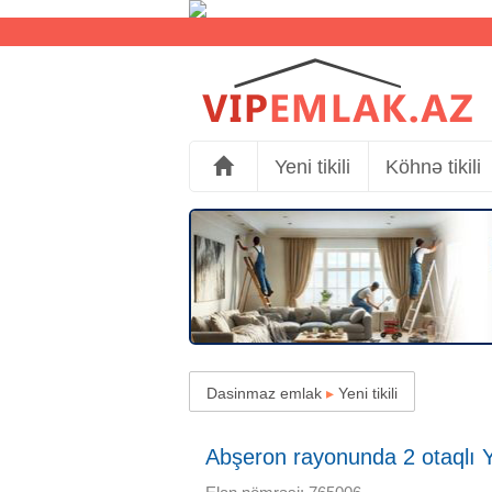
Yeni tikili
Köhnə tikili
Dasinmaz emlak
▸
Yeni tikili
Abşeron rayonunda 2 otaqlı Yen