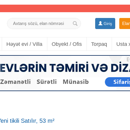
Elan
Giriş
Həyət evi / Villa
Obyekt / Ofis
Torpaq
Usta 
i tikili Satılır, 53 m²