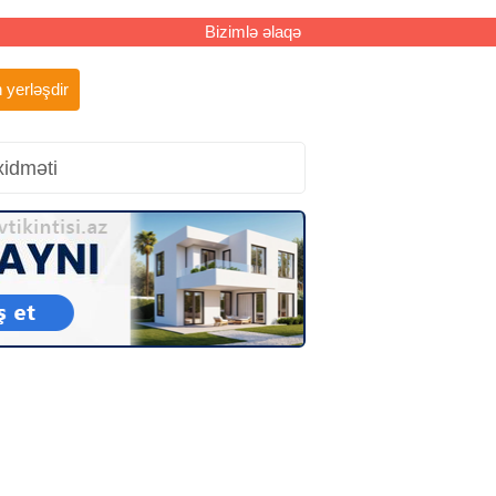
Bizimlə əlaqə
 yerləşdir
xidməti