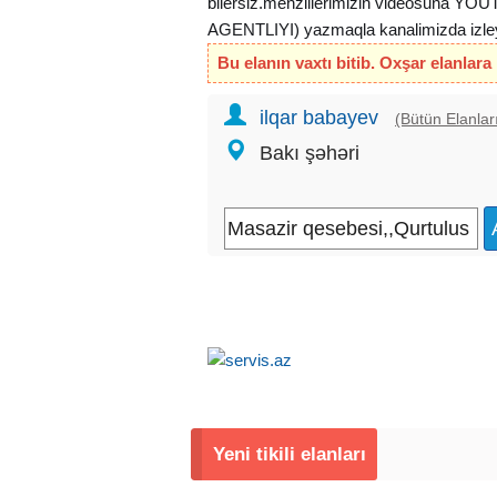
bilersiz.menzillerimizin videosuna 
AGENTLIYI) yazmaqla kanalimizda izleye
Bu elanın vaxtı bitib. Oxşar elanlara
ilqar babayev
(Bütün Elanlar
Bakı şəhəri
Yeni tikili elanları