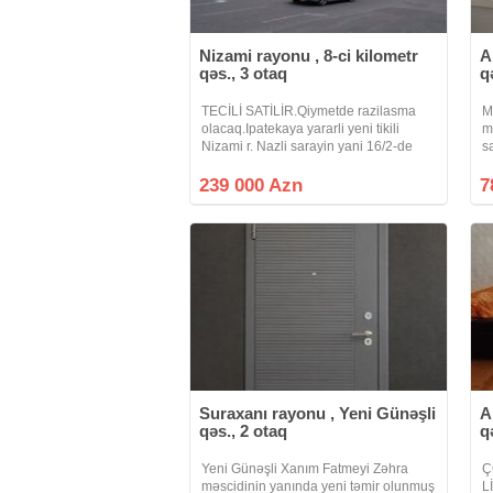
Nizami rayonu , 8-ci kilometr
A
qəs., 3 otaq
q
TECİLİ SATİLİR.Qiymetde razilasma
M
olacaq.Ipatekaya yararli yeni tikili
m
Nizami r. Nazli sarayin yani 16/2-de
s
orta blokda umumi sahesi 126.2 kv
s
m.olan 3 otaqli 2 balqonlu yelceken
x
239 000 Azn
7
menzil satilram.sened kupca
texposport
Suraxanı rayonu , Yeni Günəşli
A
qəs., 2 otaq
q
Yeni Günəşli Xanım Fatmeyi Zəhra
Ç
məscidinin yanında yeni təmir olunmuş
L