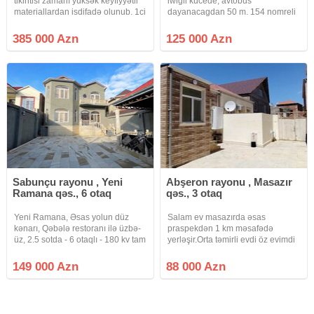
tikintisi zamanı yüksək keyfiyyətli
iwigli kucede, avtobus
materiallardan isdifadə olunub. 1ci
dayanacagdan 50 m. 154 nomreli
və 2ci mərtəbə monalit beton. 6
mektebin yaxinliginda, 2, 6 sotun
otaq və 1 mətbəx. Keyfiyyətli
ustunde, sahesi 140 kv.m. 6 otagli,
385 000 Azn
125 000 Azn
qapılar və rus istehsalı parket. Çöl
2 mertebeli ev satilir. Ev 4 dawdan
mətbəxi, qaraj, 2
tikilib, mertebelerin
Sabunçu rayonu , Yeni
Abşeron rayonu , Masazır
Ramana qəs., 6 otaq
qəs., 3 otaq
Yeni Ramana, Əsas yolun düz
Salam ev masazırda əsas
kənarı, Qəbələ restoranı ilə üzbə-
praspekdən 1 km məsafədə
üz, 2.5 sotda - 6 otaqlı - 180 kv tam
yerləşir.Orta təmirli evdi öz evimdi
təmirli həyət evi. Mərtəbə arası
şəxsidi.Yolları asvalt qapıya kimi
monalitdir, 3 yerdən kəmər atılıb.
həyət tametdi həyətdə 1.5 ton su
149 000 Azn
88 000 Azn
Məktəb və bağça evə yaxındır.
çəni kupçası var paket kupçadı
Araz və Pətək market
həyətində evində kupçası var