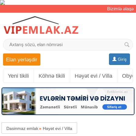
Bizimlə əlaqə
Elan yerləşdir
Giriş
Yeni tikili
Köhnə tikili
Həyət evi / Villa
Obyek
Dasinmaz emlak
▸
Həyət evi / Villa