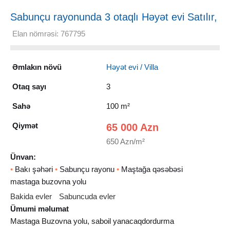
Sabunçu rayonunda 3 otaqlı Həyət evi Satılır,
100 m²
Elan nömrəsi: 767795
Əmlakın növü
Həyət evi / Villa
Otaq sayı
3
Sahə
100 m²
Qiymət
65 000 Azn
650 Azn/m²
Ünvan:
•
Bakı şəhəri
•
Sabunçu rayonu
•
Maştağa qəsəbəsi
mastaga buzovna yolu
Bakida evler
Sabuncuda evler
Ümumi məlumat
Mastaga Buzovna yolu, saboil yanacaqdordurma