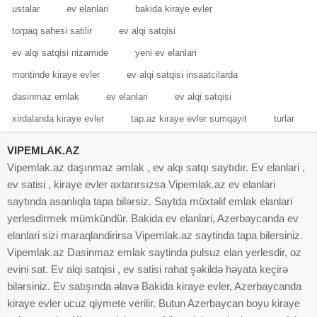
ustalar
ev elanlari
bakida kiraye evler
torpaq sahesi satilir
ev alqi satqisi
ev alqi satqisi nizamide
yeni ev elanlari
montinde kiraye evler
ev alqi satqisi insaatcilarda
dasinmaz emlak
ev elanlari
ev alqi satqisi
xirdalanda kiraye evler
tap.az kiraye evler sumqayit
turlar
VIPEMLAK.AZ
Vipemlak.az daşınmaz əmlak , ev alqı satqı saytıdır. Ev elanlari ,
ev satisi , kiraye evler axtarırsızsa Vipemlak.az ev elanlari
saytında asanlıqla tapa bilərsiz. Saytda müxtəlif emlak elanlari
yerlesdirmek mümkündür. Bakida ev elanlari, Azerbaycanda ev
elanlari sizi maraqlandirirsa Vipemlak.az saytinda tapa bilersiniz.
Vipemlak.az Dasinmaz emlak saytinda pulsuz elan yerlesdir, oz
evini sat. Ev alqi satqisi , ev satisi rahat şəkildə həyata keçirə
bilərsiniz. Ev satışında əlavə Bakida kiraye evler, Azerbaycanda
kiraye evler ucuz qiymete verilir. Butun Azerbaycan boyu kiraye