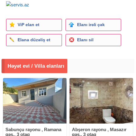
ViP elan et
Elanı irəli çək
Elana düzəliş et
Elanı sil
Həyət evi / Villa elanları
Sabunçu rayonu , Ramana
Abşeron rayonu , Masazır
qəs., 3 otaq
qəs., 3 otaq