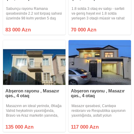
Sabunçu rayonu Ramana
1.8 sotda 3 otaq ev satışı - sərfəli
qəsəbəsində 2.2 sot torpaq sahəsi
və geniş həyət evi 1.8 sotda
üzərində 98 kv/m yerdən 5 daş
yerləşən 3 otaqlı müasir və rahat
kürsülü 3 otaq, mətbəxt və
ev satışdadır! Ailəvi yaşayış ücün
sanuzeldən ibarət həyət evi satılır.
ideal planlanmış bu ev təmiri ilə
83 000 Azn
70 000 Azn
Sənəd:Bələdiyyə Qiymət 83000 (
seçilir. Təcili satılıq ev olduğu üçün
kreditlə ilkin ödəniş 40000_45000
)
Abşeron rayonu , Masazır
Abşeron rayonu , Masazır
qəs., 4 otaq
qəs., 4 otaq
Masazırın ən ideal yerində, Əliağa
Masazır qəsəbəsi, Cantəpə
Vahid heykəlinin yaxınlığında,
restoranı və Respublika qayısının
Bravo və Araz marketin yanında,
yaxınlığında, asfalt yolun
1.5- sot torpaq sahəsində, 2-
kənarında, marşrut xətlərinin
mərtəbəli, 4-otaqlı tam təmirli
yaxınlığında, 20 yanvardan gedən
135 000 Azn
117 000 Azn
həyət evi satılır. Ev, Masazırın
142 n-li marşrut yolunun 100