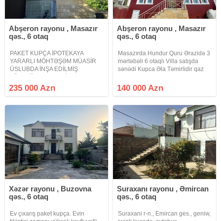
Abşeron rayonu , Masazır
Abşeron rayonu , Masazır
qəs., 6 otaq
qəs., 6 otaq
PAKET KUPÇA İPOTEKAYA
Masazırda Hundur Quru Ərazidə 3
YARARLI MÖHTƏŞƏM MÜASİR
mərtəbəli 6 otaqlı Villa satışda
ÜSLUBDA İNŞA EDİLMİŞ
sənədi Kupca Əla Təmirlidir qaz
ZÖVQLÜ HƏYƏT EVİ. Abşeron
su işıq daymidir
Gənclər Şəhərciyinin arxasında
235 000 Azn
140 000 Azn
möhtəşəm müasir üslubda inşa
edilmiş zövqlü 3 mərtəbəli həyət
evi satılır 6 otaqlı ev mətbəx
Xəzər rayonu , Buzovna
Suraxanı rayonu , Əmircan
qəs., 6 otaq
qəs., 6 otaq
Ev çıxarış paket kupça. Evin
Suraxani r-n., Emircan ges., geniw,