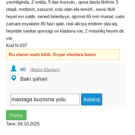
yaxinliginda, 2 sotda, 5 das kursulu , qosa dasla tikilmis 3
otaqli, metbext, sanuzel, xolu olan ela temirli , sexsi tikili
heyet evi satilir, sened belediyye, qiymet 65 min manat, satis
zamani esyalarin 80 faizi qalir, real aliciya endirim olacaq,
heyetde sanitar qovsagi ve kladova var, 2 masinliq heyeti de
var
Kod N-037
Bu elanın vaxtı bitib. Oxşar elanlara baxın
eli
(Bütün Elanları)
Bakı şəhəri
Paylaş
Tarix: 04.10.2025