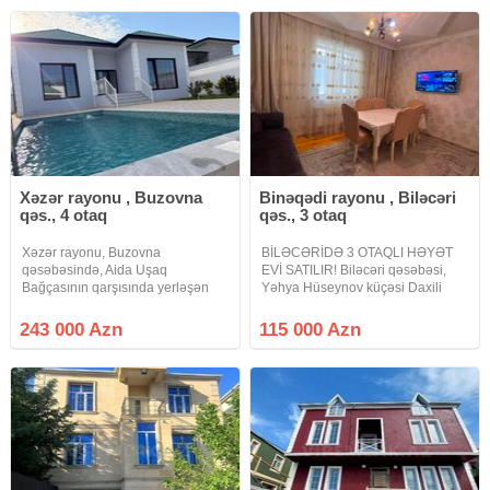
hündür yerində yerləşir, bu
metrliyində, sənəd fərdi
Xəzər rayonu , Buzovna
Binəqədi rayonu , Biləcəri
qəs., 4 otaq
qəs., 3 otaq
Xəzər rayonu, Buzovna
BİLƏCƏRİDƏ 3 OTAQLI HƏYƏT
qəsəbəsində, Aida Uşaq
EVİ SATILIR! Biləcəri qəsəbəsi,
Bağçasının qarşısında yerləşən
Yəhya Hüseynov küçəsi Daxili
prestijli ərazidə 5 sot torpaq
Qoşunların yaxınlığı Biləcəri
sahəsində inşa olunmuş həyət evi
İstirahət Mərkəzinin yaxınlığı
243 000 Azn
115 000 Azn
satılır. Əmlakın paket kupçası var
Torpaq sahəsi: 1 sot Ev: 75 m²
və ipoteka üçün tam yararlıdır.
Otaq sayı: 3 otaq Rahat və
Qeyd edək