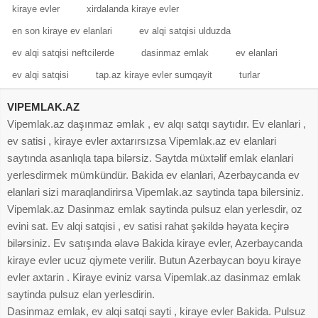
kiraye evler
xirdalanda kiraye evler
en son kiraye ev elanlari
ev alqi satqisi ulduzda
ev alqi satqisi neftcilerde
dasinmaz emlak
ev elanlari
ev alqi satqisi
tap.az kiraye evler sumqayit
turlar
VIPEMLAK.AZ
Vipemlak.az daşınmaz əmlak , ev alqı satqı saytıdır. Ev elanlari ,
ev satisi , kiraye evler axtarırsızsa Vipemlak.az ev elanlari
saytında asanlıqla tapa bilərsiz. Saytda müxtəlif emlak elanlari
yerlesdirmek mümkündür. Bakida ev elanlari, Azerbaycanda ev
elanlari sizi maraqlandirirsa Vipemlak.az saytinda tapa bilersiniz.
Vipemlak.az Dasinmaz emlak saytinda pulsuz elan yerlesdir, oz
evini sat. Ev alqi satqisi , ev satisi rahat şəkildə həyata keçirə
bilərsiniz. Ev satışında əlavə Bakida kiraye evler, Azerbaycanda
kiraye evler ucuz qiymete verilir. Butun Azerbaycan boyu kiraye
evler axtarin . Kiraye eviniz varsa Vipemlak.az dasinmaz emlak
saytinda pulsuz elan yerlesdirin.
Dasinmaz emlak, ev alqi satqi sayti , kiraye evler Bakida. Pulsuz