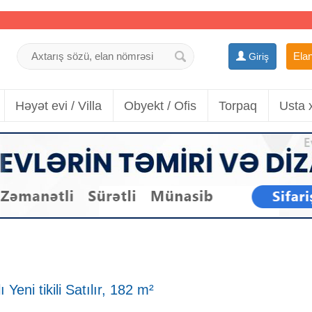
Elan
Giriş
Həyət evi / Villa
Obyekt / Ofis
Torpaq
Usta 
eni tikili Satılır, 182 m²