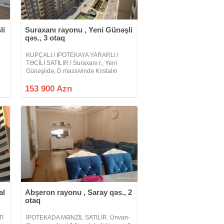
li
Suraxanı rayonu , Yeni Günəşli
qəs., 3 otaq
KUPÇALI.! IPOTEKAYA YARARLI.!
TƏCİLİ SATILIR.! Suraxanı r., Yeni
Günəşlidə, D massivində Kristalın
"Xəzər İnşaat 2" yaşayış kompleksində,
,
yeni tikili 18 mərtəbəli binanın 14-cü
153 900 Azn
mərtəbəsində, ümumi sahəsi 70
al
Abşeron rayonu , Saray qəs., 2
otaq
İ
İPOTEKADA MƏNZİL SATILIR. Ünvan-