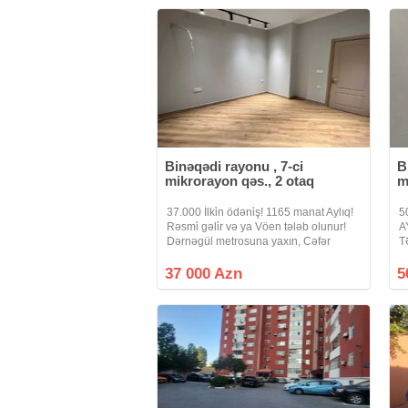
Binəqədi rayonu , 7-ci
B
mikrorayon qəs., 2 otaq
m
37.000 İlki̇n ödəni̇ş! 1165 manat Aylıq!
5
Rəsmi̇ gəli̇r və ya Vöen tələb olunur!
A
Dərnəgül metrosuna yaxın, Cəfər
T
Xəndan küç, West Town Yaşayış
m
Kompleksində 2 otaq studio mənzil
W
37 000 Azn
5
çıxarılır. 15 mərtəbəli binanın 3-ci
Q
m