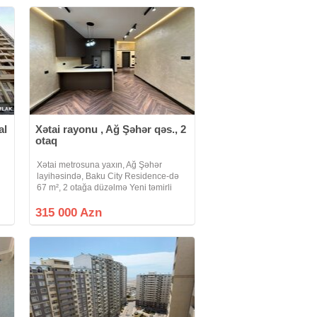
al
Xətai rayonu , Ağ Şəhər qəs., 2
otaq
Xətai metrosuna yaxın, Ağ Şəhər
layihəsində, Baku City Residence-də
67 m², 2 otağa düzəlmə Yeni təmirli
Parket döşəmə, isti döşəmə ilə təchiz
olunub Təmirdən sonra yaşayış
315 000 Azn
olmayıb Ağıllı bina sistemi ilə idarə