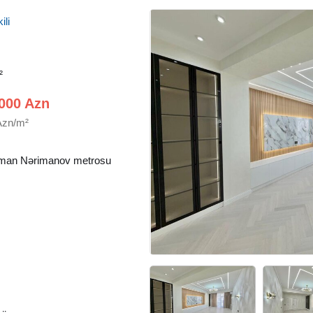
ili
²
000 Azn
Azn/m²
man Nərimanov metrosu