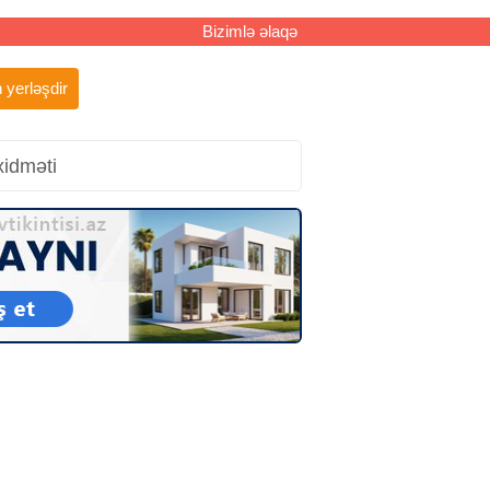
Bizimlə əlaqə
 yerləşdir
xidməti