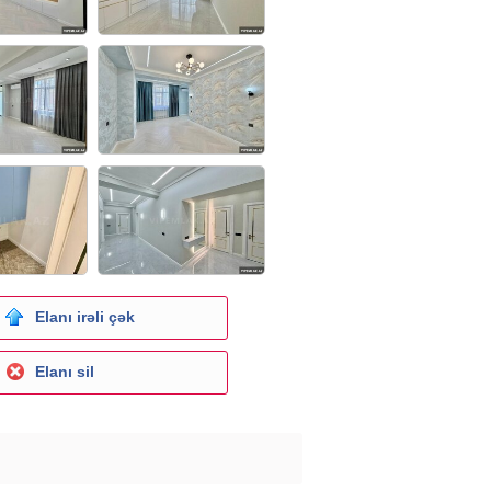
Elanı irəli çək
Elanı sil