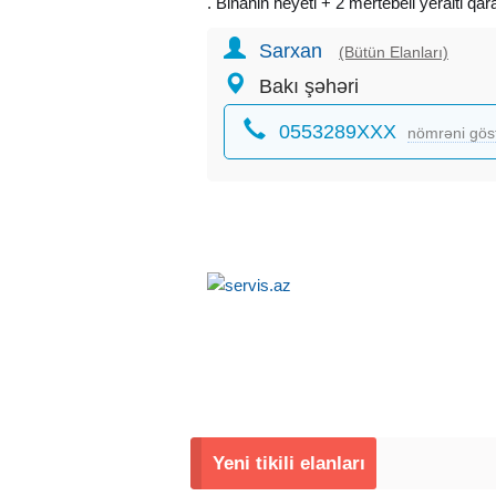
. Binanin heyeti + 2 mertebeli yeralti qara
Sarxan
(Bütün Elanları)
Bakı şəhəri
0553289XXX
nömrəni gös
Yeni tikili elanları