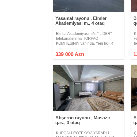
Yasamal rayonu , Elmlər
B
Akademiyası m., 4 otaq
q
Elmlər Akademiyası m/st." LİDER"
K
telekanalının və TORPAQ
y
KOMITESININ yanında. Yeni tikili 4
t
otaqlı Əla Təmirli Mənzil satılır. Ümumi
i
sahəsi 112 kv/m, 12/2-ci mərtəbədə
k
339 000 Azn
1
istilik sistemi kombi. Sənəd
s
Abşeron rayonu , Masazır
A
qəs., 3 otaq
q
KUPÇALI İPOTEKAYA YARARLI
Ç