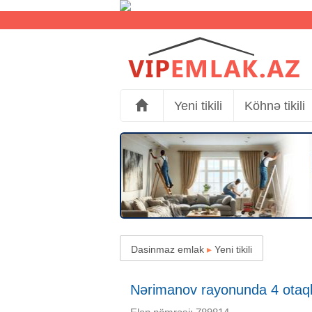
Yeni tikili
Köhnə tikili
Dasinmaz emlak
▸
Yeni tikili
Nərimanov rayonunda 4 otaqlı Y