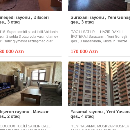
inəqədi rayonu , Biləcəri
Suraxanı rayonu , Yeni Günəş
əs., 3 otaq
qəs., 3 otaq
118. Super təmirli şəxsi tikili Abidənin
TƏCİLİ SATILR…! HAZIR DAXİLİ
axın 2 sotda 3 otaq yola yaxın olan ev
İPOTEKA.! Suraxanı r., Yeni Günəşli
əcli satlır qiymətdə razılaşmaq olar
qəs., D massivində, Kristalın *Xəzər
sdənlən vaxt baxmaq olar ciraq əmlak
İnşaat 2* layihəsində yeni tikili 17
analına abunə olun bütün vidyalar
mərtəbəli binanın 12-ci mərtəbəsində
30 000 Azn
170 000 Azn
izə catsın əgər sizlərin
ümumi sahəsi 69.66 kv olan, 3 otaq
studio
bşeron rayonu , Masazır
Yasamal rayonu , Yeni Yasam
əs., 2 otaq
qəs., 4 otaq
OOOOOX TƏCİLİ SATILIR QAZLI
YENİ YASAMAL MOSKVA PROSPEKT