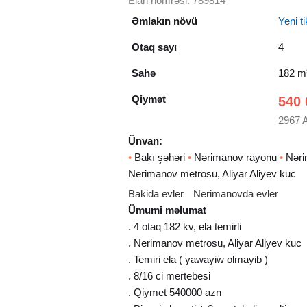
Elan nömrəsi: 789814
Əmlakın növü
Yeni tik
Otaq sayı
4
Sahə
182 m
Qiymət
540 
2967 
Ünvan:
•
Bakı şəhəri
•
Nərimanov rayonu
•
Nəri
Nerimanov metrosu, Aliyar Aliyev kuc
Bakida evler
Nerimanovda evler
Ümumi məlumat
. 4 otaq 182 kv, ela temirli
. Nerimanov metrosu, Aliyar Aliyev kuc
. Temiri ela ( yawayiw olmayib )
. 8/16 ci mertebesi
. Qiymet 540000 azn