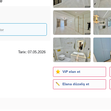
ji
tər
Tarix: 07.05.2026
ViP elan et
Elana düzəliş et