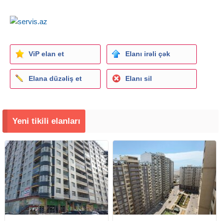
ViP elan et
Elanı irəli çək
Elana düzəliş et
Elanı sil
Yeni tikili elanları