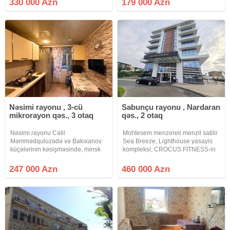
330 000 Azn
179 000 Azn
20/8. Ümumi sahəsi: 88 kv.m. Əla
həmçinin Yeraltı Parking
təmirli.
mövcuddur. Qiymətin də Endirim
olunacaq.
Nəsimi rayonu , 3-cü
Sabunçu rayonu , Nardaran
mikrorayon qəs., 3 otaq
qəs., 2 otaq
Nəsimi rayonu Cəlil
Mohtesem menzereli menzil satilir
Məmmədquluzadə və Bakıxanov
Sea Breeze, Lighthouse yasayis
küçələrinin kəsişməsində, minsk
kompleksi, CROCUS FITNESS-in
layihəli, 5 mərtəbəli binanın 1-ci
ustu, Otaq sayı: 2 Sahe: 74 kv.m
mərtəbəsində, 3 otaqlı 70 kv.m. pol
Mertebe sayı: 6/6 Qiymet:
247 000 Azn
460 000 Azn
parket, podvallı, orta təmirli mənzil
460000azn. Xidmet haqqı: 1%
satılır. Mənzilin altında