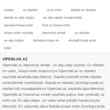
ustalar
ev elanlari
ucuz evler
bakida ev elanlari
bakida ev alqi satqisi
ev alqi satqisi insaatcilarda
qusarda kiraye evler
bina az kiraye evler
kiraye evler xezerde
dasinmaz emlak
ev elanlari
ev alqi satqisi
lokbatan kiraye ev
əhmədli kəndi evlər
turlar
VIPEMLAK.AZ
Vipemlak.az daşınmaz əmlak , ev alqı satqı saytıdır. Ev elanlari ,
ev satisi , kiraye evler axtarırsızsa Vipemlak.az ev elanlari
saytında asanlıqla tapa bilərsiz. Saytda müxtəlif emlak elanlari
yerlesdirmek mümkündür. Bakida ev elanlari, Azerbaycanda ev
elanlari sizi maraqlandirirsa Vipemlak.az saytinda tapa bilersiniz.
Vipemlak.az Dasinmaz emlak saytinda pulsuz elan yerlesdir, oz
evini sat. Ev alqi satqisi , ev satisi rahat şəkildə həyata keçirə
bilərsiniz. Ev satışında əlavə Bakida kiraye evler, Azerbaycanda