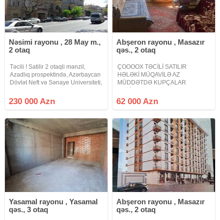
Nəsimi rayonu , 28 May m.,
Abşeron rayonu , Masazır
2 otaq
qəs., 2 otaq
Təcili ! Satilir 2 otaqli mənzil,
ÇOOOOX TƏCİLİ SATILIR
Azadlıq prospektində, Azərbaycan
HƏLƏKİ MÜQAVİLƏ AZ
Dövlət Neft və Sənaye Universiteti,
MÜDDƏTDƏ KUPÇALAR
Səməd Vurğun bağı, " 28 Mall " və
VERİLƏCƏK QAZLI YAŞAYIŞLI
" 28 May " metrosu yaxinliğinda.
BİNA MASAZIR DAİRƏSİNDƏN
230 000 Azn
62 000 Azn
Mərtəbə: 4/4. Eksperimental
YUXARIDA Masazır dairəsindən
yuxarıda Al marketin yaxınlığında
yerləşən yeni tikili binada əşyalı
mənzil
Yasamal rayonu , Yasamal
Abşeron rayonu , Masazır
qəs., 3 otaq
qəs., 2 otaq