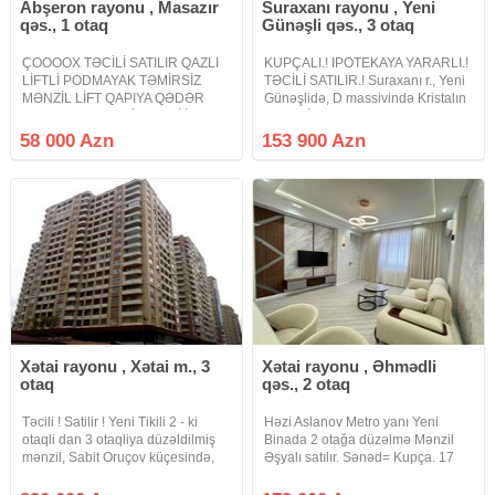
Abşeron rayonu , Masazır
Suraxanı rayonu , Yeni
qəs., 1 otaq
Günəşli qəs., 3 otaq
ÇOOOOX TƏCİLİ SATILIR QAZLI
KUPÇALI.! IPOTEKAYA YARARLI.!
LİFTLİ PODMAYAK TƏMİRSİZ
TƏCİLİ SATILIR.! Suraxanı r., Yeni
MƏNZİL LİFT QAPIYA QƏDƏR
Günəşlidə, D massivində Kristalın
QALXIR ƏN KEYFİYYƏTLİ İDEAL
"Xəzər İnşaat 2" yaşayış
TİKİLƏN QƏSR YAŞAYIŞ
kompleksində, yeni tikili 18
58 000 Azn
153 900 Azn
KOMPLEKSİNDƏ. Masazırın ən
mərtəbəli binanın 14-cü
sakit ideal komplekslərindən biri
mərtəbəsində, ümumi sahəsi 70
keyfiyyətli ideal tikilən Qəsr
Xətai rayonu , Xətai m., 3
Xətai rayonu , Əhmədli
otaq
qəs., 2 otaq
Təcili ! Satilir ! Yeni Tikili 2 - ki
Həzi Aslanov Metro yanı Yeni
otaqli dan 3 otaqliya düzəldilmiş
Binada 2 otağa düzəlmə Mənzil
mənzil, Sabit Oruçov küçesində,
Əşyalı satılır. Sənəd= Kupça. 17
Ailə Məhkəməsi və " Xətai "
Mərtəbənin 16 cı mərtəbəsi.
metrosu yaxınlığında. Mərtəbə:
Sahə=55 kv. Binada 2 Sürətli lift