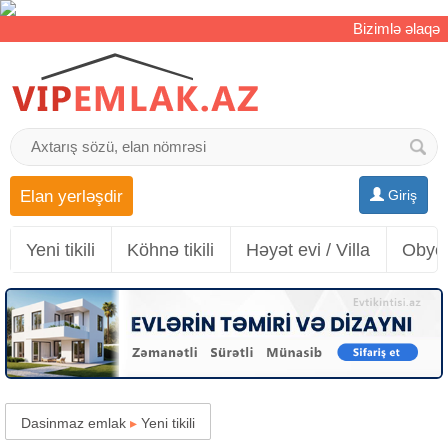
Bizimlə əlaqə
Elan yerləşdir
Giriş
Yeni tikili
Köhnə tikili
Həyət evi / Villa
Obyek
Dasinmaz emlak
▸
Yeni tikili