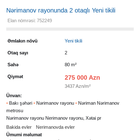
Nərimanov rayonunda 2 otaqlı Yeni tikili
Satılır, 80 m²
Elan nömrəsi: 752249
Əmlakın növü
Yeni tikili
Otaq sayı
2
Sahə
80 m²
Qiymət
275 000 Azn
3437 Azn/m²
Ünvan:
•
Bakı şəhəri
•
Nərimanov rayonu
•
Nəriman Nərimanov
metrosu
Nərimanov rayonu Nerimanov rayonu, Xətai pr
Bakida evler
Nerimanovda evler
Ümumi məlumat