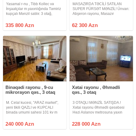
Yasamal r-nu , Tibb Kollec və
MASAZIRDA TƏCİLİ SATILAN
İnşaatçılar m.yaxınlığında Təmiriz
SUPER FÜRSƏT MƏNZİL! Ünvan:
kupçalı Mənzil satılır. 3 otağ,
Abşeron rayonu, Masazır
146m2, 2 san/qovşaq , mərtəbə
qəsəbəsi — "Meqastore" marketin
16/14. qiymət 335800azn, vasitəçi
tam üzbəüzü. Mərtəbə: 10/7 (10
335 800 Azn
62 300 Azn
1% 1kvm - 2300azn.
mərtəbəli binanın 7-ci mərtəbəsi).
Otaq sayı: 2 otaqlı mənzil
Binəqədi rayonu , 9-cu
Xətai rayonu , Əhmədli
mikrorayon qəs., 3 otaq
qəs., 3 otaq
M. Celal kucesi, "ARAZ market",
3 OTAQLI MƏNZİL SATIŞDA.!
yeni tikili QAZLI ve KUPCALI
Xətai rayonu Əhmədli qəsəbəsi
binada umumi sahesi 101 kv m
Həzi Aslanov metrosuna yaxın
olan 2 otaqdan 3 otaga duzelme
Sadıqcan küçəsində 12 mərtəbəli
menzil satilir. Mertebe 16/10, yaxsi
binanın 7 ci mərtəbəsində ümumi
240 000 Azn
228 000 Azn
temir, doseme parket,
sahəsi 104 kv.m olan 3 otaqlı
qurasdirilmis metbex mebeli,
təmirli mənzil satılır.Mənzildə qaz,