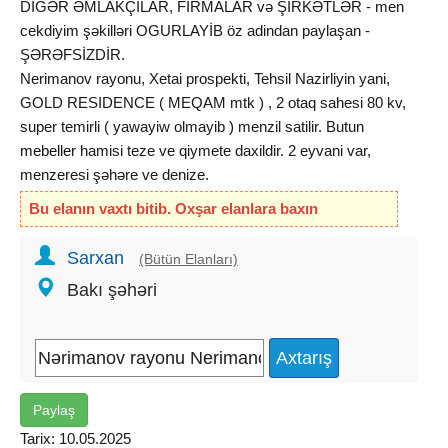
DİGƏR ƏMLAKÇILAR, FİRMALAR və ŞİRKƏTLƏR - men
cekdiyim şəkilləri OGURLAYİB öz adindan paylaşan -
ŞƏRƏFSİZDİR.
Nerimanov rayonu, Xetai prospekti, Tehsil Nazirliyin yani,
GOLD RESIDENCE ( MEQAM mtk ) , 2 otaq sahesi 80 kv,
super temirli ( yawayiw olmayib ) menzil satilir. Butun
mebeller
hamisi teze ve qiymete daxildir. 2 eyvani var,
menzeresi şəhəre ve denize.
XIDMET HAQQI ALICI terefden MENZILIN UMUMI
Bu elanın vaxtı bitib. Oxşar elanlara baxın
DEYERININ 1 %
Sarxan
(Bütün Elanları)
Bakı şəhəri
Paylaş
Tarix: 10.05.2025