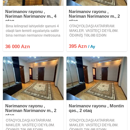
Nərimanov rayonu ,
Nərimanov rayonu ,
Nəriman Nərimanov m., 4
Nəriman Nərimanov m., 2
otaq
otaq
Bina lelinqrad lahiyelidir qanuni 4
OTAQYOLDAŞI AXTARIRAM.
otaqli tam temirli əşyalariyla satilir
MAKLER. VASİTEÇİ DEYİLƏM.
bina nerman nermanov metrosuna
ÖDƏNİŞ TƏLƏB EDƏN
piyada 7-8 deqiqelik mesafedir
VASİTƏCİLƏR NARAHAT
modern mekteble uzbe uz yerleşir
ETMƏSİN. Evdə bir mən
395 Azn
36 000 Azn
/ Ay
lifti yenidir heyet şlaqbaumlu
yaşayıram otaq yoldaşı axtarıram
abadlaşdirilmiş
bir nəfər işləyən xanım
axtarıram.Təmizliyə önem veren
xanimlar ev
Nərimanov rayonu ,
Nərimanov rayonu , Montin
Nəriman Nərimanov m., 2
qəs., 2 otaq
otaq
OTAQYOLDAŞI AXTARIRAM.
OTAQYOLDAŞI AXTARIRAM.
MAKLER. VASİTEÇİ DEYİLƏM.
MAKLER. VASİTEÇİ DEYİLƏM.
ÖDƏNİŞ TƏLƏB EDƏN
ÖDƏNİŞ TƏLƏB EDƏN