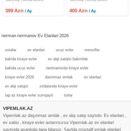
VASİTƏCİLƏR NARAHAT
VASİTƏCİLƏR NARAHAT
ETMƏSİN. Evdə bir mən
ETMƏSİN. Evdə bir mən
399 Azn
400 Azn
/ Ay
/ Ay
yaşayıram otaq yoldaşı axtarıram
yaşayıram otaq yoldaşı axtarıram
bir nəfər işləyən xanım
bir nəfər işləyən xanım
axtarıram.Təmizliyə önem veren
axtarıram.Təmizliyə önem veren
xanimlar ev
xanimlar ev
nerman nermanov Ev Elanlari 2026
ustalar
ev elanlari
ucuz evler
menziller
bakida kiraye evler
ev alqi satqisi bakmilde
bakida ucuz evler
nerimanovda kiraye evler
kiraye evler 2026
dasinmaz emlak
ev elanlari
ev alqi satqisi
xirdalanda kiraye evler
tap.az kiraye evler sumqayit
turlar
VIPEMLAK.AZ
Vipemlak.az daşınmaz əmlak , ev alqı satqı saytıdır. Ev elanlari ,
ev satisi , kiraye evler axtarırsızsa Vipemlak.az ev elanlari
saytında asanlıqla tapa bilərsiz. Saytda müxtəlif emlak elanlari