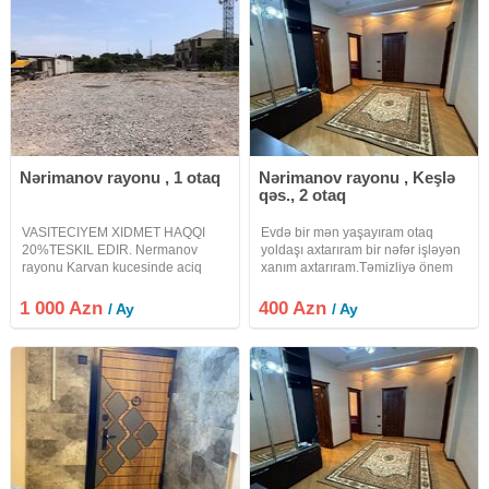
Nərimanov rayonu , 1 otaq
Nərimanov rayonu , Keşlə
qəs., 2 otaq
VASITECIYEM XIDMET HAQQI
Evdə bir mən yaşayıram otaq
20%TESKIL EDIR. Nermanov
yoldaşı axtarıram bir nəfər işləyən
rayonu Karvan kucesinde aciq
xanım axtarıram.Təmizliyə önem
torpaq sahesi icareye
veren xanimlar ev ödənişini
verilir.500kvadratdi ve daha
gecikdirməyənlər buyursunlar.
1 000 Azn
400 Azn
/ Ay
/ Ay
artiqda icareye vermeye aciq
Nermanov metrosuna 3.4 dəqiqə
torpaq sahesi var.Istehsalat ve
məsafədə yerləşir.Mənzil çox
saxlanqica verilir.Kvadrati