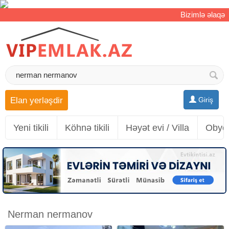
Bizimlə əlaqə
Elan yerləşdir
Giriş
Yeni tikili
Köhnə tikili
Həyət evi / Villa
Obyek
Nerman nermanov