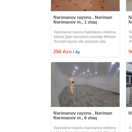
Nərimanov rayonu , Nəriman
N
Nərimanov m., 1 otaq
N
Nərimanov rayonu Nərimanov metrosu
N
köhnə Şəki dairəsinin yaxınlığı Əhməd
k
Rəcəbli küçəsi ofis plazanın orta
R
mərtəbəsində yerləşir.lift var. Mərkəzi
m
250 Azn
isitmə və mərkəzi soyutma sistemi
5
d
/ Ay
vardır hər otaqda sanitar qovşaq
ü
Nərimanov rayonu , Nəriman
N
Nərimanov m., 6 otaq
Nərimanov rayonu Nərimanov metrosu
İc