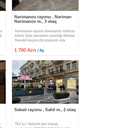
Nərimanov rayonu , Nəriman
Nərimanov m., 3 otaq
su
Nərimanov rayonu Nərimanov metrosu
əd
köhnə Şəki dairəsinin yaxınlığı Əhməd
Rəcəbli küçəsi ofis plazanın orta
n
mərtəbəsində yerləşir. 3 otaq 1 mətbəx
r.
1 700 Azn
1 sanitar qovşaqdan
/ Ay
ibarətdir.otaqlarda mətbəxdə hər
birində pəncərə
Səbail rayonu , Sahil m., 2 otaq
a
TECILI.! Seherin tam olaraq