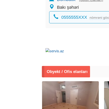
Bakı şəhəri
0555555XXX
nömrəni gös
Obyekt / Ofis elanları