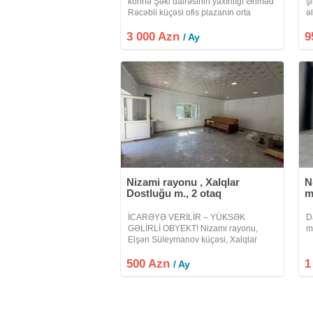
köhnə Şəki dairəsinin yaxınlığı Əhməd
ş
Rəcəbli küçəsi ofis plazanın orta
ə
mərtəbəsində yerləşir. 6 otaq 1 mətbəx
p
3 000 Azn
2 sanitar qovşaqdan
9
3
/ Ay
ibarətdir.otaqlarda hər birində pəncərə
B
vardır.
h
Nizami rayonu , Xalqlar
N
Dostluğu m., 2 otaq
m
İCARƏYƏ VERİLİR – YÜKSƏK
D
GƏLİRLİ OBYEKT! Nizami rayonu,
m
Elşən Süleymanov küçəsi, Xalqlar
Dostluğu metro stansiyasına cəmi 10
500 Azn
dəqiqəlik məsafədə yerləşən, ümumi
1
/ Ay
sahəsi 50 m² olan 2 otaqlı kommersiya
obyekti icarəyə