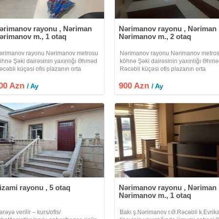
ərimanov rayonu , Nəriman
Nərimanov rayonu , Nəriman
ərimanov m., 1 otaq
Nərimanov m., 2 otaq
ərimanov rayonu Nərimanov metrosu
Nərimanov rayonu Nərimanov metro
öhnə Şəki dairəsinin yaxınlığı Əhməd
köhnə Şəki dairəsinin yaxınlığı Əhm
əcəbli küçəsi ofis plazanın orta
Rəcəbli küçəsi ofis plazanın orta
ərtəbəsində yerləşir. Giriş çıxış 7/24-
mərtəbəsində yerləşir.lift var. Yay üçü
00 Azn
ür.lift var. Yay üçün kondisoner qış
900 Azn
kondisoner qış üçün isə kombisi vardı
/ Ay
/ Ay
çün isə kombisi vardır.qadın kişi
isti döşəmədir. 1 açıq zal olub
izami rayonu , 5 otaq
Nərimanov rayonu , Nəriman
Nərimanov m., 1 otaq
arəyə verilir – kurs/ofis/
Bakı ş.Nərimanov r.Ə.Rəcəbli k.Evrik