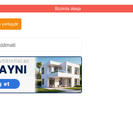
Bizimlə əlaqə
 yerləşdir
xidməti