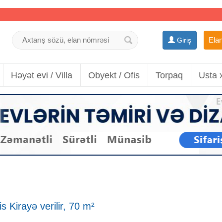
Elan
Giriş
Həyət evi / Villa
Obyekt / Ofis
Torpaq
Usta 
 Kirayə verilir, 70 m²