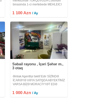
30
merkezinde TORQUVUDA Coloridin
binasinda 1-ci mertebede MEHLEICI
girisi olan OFIS icareye verilir yeni
1 100 Azn
temir olunub ve temirden sonra
/ Ay
ISTIFADEDE OLMAYIB butun
kamunallar movcuddur etraf tam
Səbail rayonu , İçəri Şəhər m.,
3 otaq
Əmlak Agentliyi təklif Edir SİZİNDƏ
İCARƏYƏ VƏYA SATIŞDA ABYEKTİNİZ
VARSA BİZƏ MÜRACİYYƏT EDƏ
t
BİLƏRSİNİZ Şəhərin mərkəzində
1 000 Azn
Gözəllik salonu icarəyə verilir Şəhərin
/ Ay
mərkəzində, İçərişəhər metrosuna
yaxın ərazidə