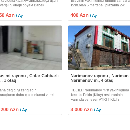
irkət/logistika/arxiv-anbar/bagça üçün
liseyinin yaxınlığında ümumi sahəsi 
lverişli 5 otaqlı obyekt Babək
kv.m.olan 5 mərtəbəli plazanın 2-ci
rospekti, Nizami Abdulayev küçəsi,
mərtəbəsində yerləşən 1 otaqlı ofis
50 Azn
28 nömrəli məktəbin yanı. Əsas
400 Azn
icarəyə verilir.Ofis boş vəziyyətdə
/ Ay
/ Ay
abek pr-ti yoluna cox yaxin. Kurs,
verilir.Mebellər arendatora
azırlıq
əsimi rayonu , Cəfər Cabbarlı
Nərimanov rayonu , Nəriman
., 1 otaq
Nərimanov m., 4 otaq
aha deqiqliyi zeng edin
TECILI.! Nerimanov m/st yaxinliqinda
araqlanın.daha çox melumat verek
kecmis Pekin (Kitay) restoraninin
yaninda yerlesen AYRI TIKILI 3
mertebeli obyekt icareye verilir obyek
 200 Azn
3 000 Azn
obyekt evveller sirniyyat evi kimi
/ Ay
/ Ay
fealiyyet gosterib lakin bir cox