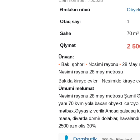
Elan nömrəsi: 790528
Əmlakın növü
Obyekt
Otaq sayı
1
Sahə
70 m²
Qiymət
2 50
Ünvan:
•
Bakı şəhəri
•
Nəsimi rayonu
•
28 May 
Nəsimi rayonu 28 may metrosu
Bakida kiraye evler
Nesimide kiraye ev
Ümumi məlumat
Nəsimi rayonu 28 may metrosu Şamil Ə
yanı 70 kvm yola baxan obyekt icarəyə v
mətbəx.Əşyasız verilir Ancaq qalacaq tu
masa, divarda dəmir
dolablar
, havalandı
2500 azn ofis 30%
Dombutik
(Bütün Elanları)