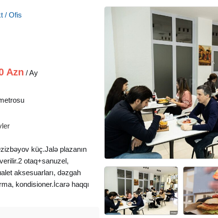
 / Ofis
0 Azn
/ Ay
metrosu
ler
zizbəyov küç.Jalə plazanın
erilir.2 otaq+sanuzel,
alet aksesuarları, dəzgah
rma, kondisioner.İcarə haqqı