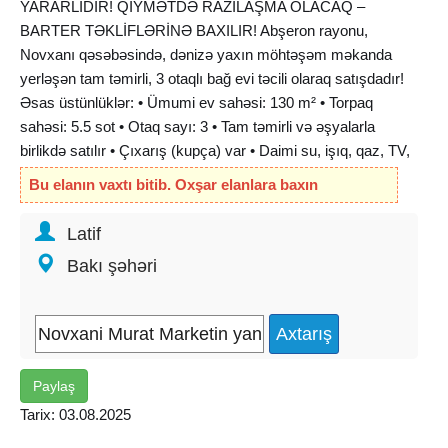
YARARLIDIR! QİYMƏTDƏ RAZILAŞMA OLACAQ –
BARTER TƏKLİFLƏRİNƏ BAXILIR! Abşeron rayonu,
Novxanı qəsəbəsində, dənizə yaxın möhtəşəm məkanda
yerləşən tam təmirli, 3 otaqlı bağ evi təcili olaraq satışdadır!
Əsas üstünlüklər: • Ümumi ev sahəsi: 130 m² • Torpaq
sahəsi: 5.5 sot • Otaq sayı: 3 • Tam təmirli və əşyalarla
birlikdə satılır • Çıxarış (kupça) var • Daimi su, işıq, qaz, TV,
internet və ev telefonu • PVC qapı-pəncərələr, rahat və işıqlı
Bu elanın vaxtı bitib. Oxşar elanlara baxın
interyer • Ev həm yaşamaq, həm də istirahət üçün ideal
seçimdir Ev alqı-satqısı ilə yanaşı: • Faizsiz kreditlə almaq
Latif
mümkündür • İpoteka ilə alına bilər • Barter təklifləri də
Bakı şəhəri
nəzərdən keçirilir Əlaqə: Əlavə məlumat və baxış üçün zəng
edin və ya yazın. Real müstəriyyə endirim olacaq
Paylaş
Tarix: 03.08.2025