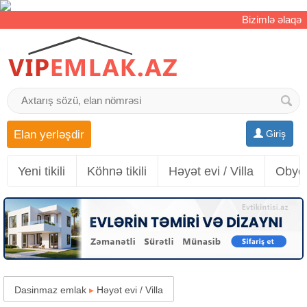
Bizimlə əlaqə
Elan yerləşdir
Giriş
Yeni tikili
Köhnə tikili
Həyət evi / Villa
Obyek
Dasinmaz emlak
▸
Həyət evi / Villa