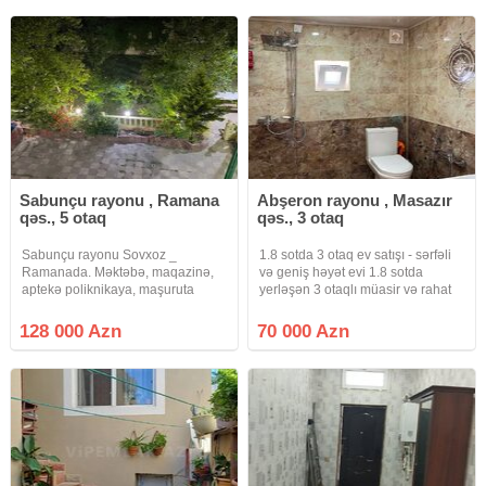
Otaq sayı: 3 otaq Rahat və
vidyalar sizə catsın əgər sizlərin
Sabunçu rayonu , Ramana
Abşeron rayonu , Masazır
qəs., 5 otaq
qəs., 3 otaq
Sabunçu rayonu Sovxoz _
1.8 sotda 3 otaq ev satışı - sərfəli
Ramanada. Məktəbə, maqazinə,
və geniş həyət evi 1.8 sotda
aptekə poliknikaya, maşuruta
yerləşən 3 otaqlı müasir və rahat
yaxın ərazidə 6 sot torpaq sahəsi
ev satışdadır! Ailəvi yaşayış ücün
üzərində ümümi tikili sahəsi 200
ideal planlanmış bu ev təmiri ilə
128 000 Azn
70 000 Azn
kv /m olan 2 mərtəbəli, 5 otaq,
seçilir. Təcili satılıq ev olduğu üçün
mətbəxt və 3 sanuzeldən ibarət
həyət