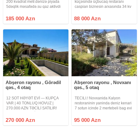
200 kvadrat metr.dənizə piyada
küçəsində üçbucaq restaranı
5dəqlik məsafədə.su qaz aktivdi
caspian biznesin arxasında 34 kv
daimidi.həyətdə 2ədəd çənidə
1 otaqlı həyət evi satılır kupçası
var.rahat həyətində 3maşın
var real alıclar narahat etsin
185 000 Azn
88 000 Azn
saxlamaq olar.mərdəkan şüvəlan
88000 azn
yolunun ustundə asvalta yaxın ele
Abşeron rayonu , Görədil
Abşeron rayonu , Novxanı
qəs., 4 otaq
qəs., 5 otaq
12 SOT HƏYƏT EVİ — KUPÇA
TECILI.! Novxanida Kalyon
VAR | 40 TONLUQ HOVUZ |
restoraninin yaninda deniz kenari
270.000 AZN TƏCİLİ SATILIR!
7 sotun icinde 2 mertebeli bag evi
REAL ALICIYA QİYMƏTDƏ
satilir ev tamamile TEMIRSIZDIR
ENDİRİM OLUNACAQ! Goradil–
lakin tikintisi MONOLIT beton ile
270 000 Azn
95 000 Azn
Fatmayı bağları ərazisində, əsas
tikilib ve butun STANDARTLARA
yola yaxın yerləşən 12 sot torpaq
cavab verir qaz su isiq
sahəsində geniş həyət