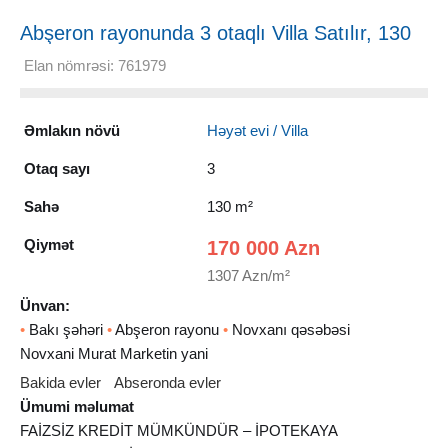
Abşeron rayonunda 3 otaqlı Villa Satılır, 130
m²
Elan nömrəsi: 761979
Əmlakın növü
Həyət evi / Villa
Otaq sayı
3
Sahə
130 m²
Qiymət
170 000 Azn
1307 Azn/m²
Ünvan:
•
Bakı şəhəri
•
Abşeron rayonu
•
Novxanı qəsəbəsi
Novxani Murat Marketin yani
Bakida evler
Abseronda evler
Ümumi məlumat
FAİZSİZ KREDİT MÜMKÜNDÜR – İPOTEKAYA