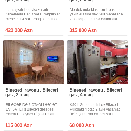
Tam əşyali Ipoteyka yararli
Merdekanda Makaron fabrikine
Suvelanda Deniz yolu Tranpilinler
yaxin erazide sakit elit mehellede
mehellesi 4 sot torpaq sahəsində
7 sot torpaqda insa edilmis iki
villa satılır. Məlumat: Həyətin
mertebeli + mansardli , baqli
sahəsi - 4 sot Evin sahəsi - 140 m²
bostanli , her nov meyve aqaclari,
420 000 Azn
315 000 Azn
3 Yataq otaqı ■ Geniş zal Mətbəx
monolit sutunlar uzerinde iki dasla
Qarderob
insa edilmis, suyu,
Binəqədi rayonu , Biləcəri
Binəqədi rayonu , Biləcəri
qəs., 3 otaq
qəs., 4 otaq
BİLƏCƏRİDƏ 3 OTAQLI HƏYƏT
K501. Super təmirli ev Biləcəri
EVİ SATILIR! Biləcəri qəsəbəsi,
Puloşatd 4 otaq 2 aylə yaşamaq
Yəhya Hüseynov küçəsi Daxili
ücün şərait var ev təcli satlır
Qoşunların yaxınlığı Biləcəri
qiymətdə razılaşmaq olar isdənlən
İstirahət Mərkəzinin yaxınlığı
vaxt baxmaq olar ciraq əmlak
115 000 Azn
68 000 Azn
Torpaq sahəsi: 1 sot Ev: 75 m²
kanalına abunə olun bütün