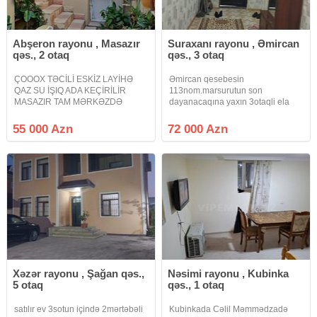
Abşeron rayonu , Masazır
Suraxanı rayonu , Əmircan
qəs., 2 otaq
qəs., 3 otaq
ÇOOOX TƏCİLİ ESKİZ LAYİHƏ
Əmircan qesebesin
QAZ SU İŞIQ ADA KEÇİRİLİR
113nom.marsurutun son
MASAZIR TAM MƏRKƏZDƏ
dayanacaqına yaxın 3otaqli ela
Masazır qəsəbəsi tam mərkəzdə
təmirli həyət evi.Merkezi
Həyət evi satılır 2 otaqlı ev hamam
konalizasiya bütün
55 000 Azn
72 000 Azn
sanitar qovşağı mətbəx yerləşir
kom.var.2mekteb bağça 24saat
qaz su işıq kanalizasiya sistemi
market bazar
daimidir
yaxındı.113nom.avtobus evin
yaxınlığından 20deqiqeye metro
Xəzər rayonu , Şağan qəs.,
Nəsimi rayonu , Kubinka
5 otaq
qəs., 1 otaq
satılır ev 3sotun içində 2mərtəbəli
Kubinkada Cəlil Məmmədzadə