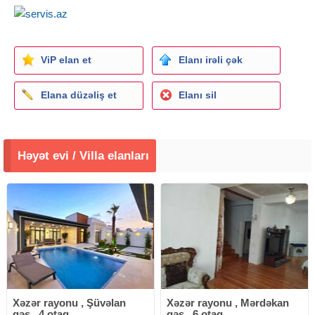
ViP elan et
Elanı irəli çək
Elana düzəliş et
Elanı sil
Həyət evi / Villa elanları
Xəzər rayonu , Şüvəlan
Xəzər rayonu , Mərdəkan
qəs., 4 otaq
qəs., 6 otaq