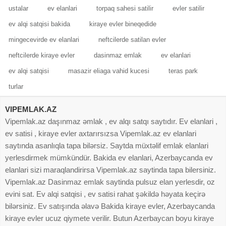
ustalar
ev elanlari
torpaq sahesi satilir
evler satilir
ev alqi satqisi bakida
kiraye evler bineqedide
mingecevirde ev elanlari
neftcilerde satilan evler
neftcilerde kiraye evler
dasinmaz emlak
ev elanlari
ev alqi satqisi
masazir eliaga vahid kucesi
teras park
turlar
VIPEMLAK.AZ
Vipemlak.az daşınmaz əmlak , ev alqı satqı saytıdır. Ev elanlari ,
ev satisi , kiraye evler axtarırsızsa Vipemlak.az ev elanlari
saytında asanlıqla tapa bilərsiz. Saytda müxtəlif emlak elanlari
yerlesdirmek mümkündür. Bakida ev elanlari, Azerbaycanda ev
elanlari sizi maraqlandirirsa Vipemlak.az saytinda tapa bilersiniz.
Vipemlak.az Dasinmaz emlak saytinda pulsuz elan yerlesdir, oz
evini sat. Ev alqi satqisi , ev satisi rahat şəkildə həyata keçirə
bilərsiniz. Ev satışında əlavə Bakida kiraye evler, Azerbaycanda
kiraye evler ucuz qiymete verilir. Butun Azerbaycan boyu kiraye