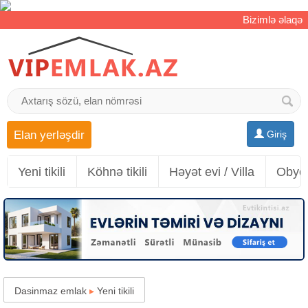
Bizimlə əlaqə
Elan yerləşdir
Giriş
Yeni tikili
Köhnə tikili
Həyət evi / Villa
Obyek
Dasinmaz emlak
▸
Yeni tikili