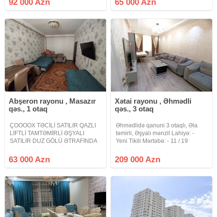
92 000 Azn
65 000 Azn
DAİRƏSİNƏ YAXIN. LİFT QAPIYA
butun ewyalari ile birlikde
QƏDƏR QALXIR
satilir.istilik sistemi merkezidir, su
QARIŞDIRMAYIN QANUNİ
MƏNZİL. Masazırın girişində
Abşeron rayonu , Masazır
Xətai rayonu , Əhmədli
qəs., 1 otaq
qəs., 3 otaq
ÇOOOOX TƏCİLİ SATILIR QAZLI
Əhmədlidə qanuni 3 otaqlı, Əla
LİFTLİ TAMTƏMİRLİ ƏŞYALI
təmirli, Əşyalı mənzil Lahiyə: -
SATILIR DUZ GÖLÜ ƏTRAFINDA
Yeni Tikili Mərtəbə: - 11 / 19
RAHAT NƏFƏS YAŞAYIŞ
Sahəsi: - 102 kv.m.(faktiki) Otaq
KOMPLEKSİ MASAZIR. Masazırın
sayı: - 3 Qanuni 3 otaqdı Sənəd:-
63 000 Azn
209 000 Azn
ən sakit ideal komplekslərindən
Çıxarış (kupça) Kommunal:- Qaz,
biri duz gölü ətrafında havası
su, elektrik
təmiz Rahat Nəfəs yaşayış