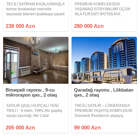
TECİLİ SATİRAM.RAZILASMAQLA
PREMİUM KOMPLEKSDƏ
kohne binalardan menzille
YAŞAMAQ İSTƏYƏNLƏR ÜÇÜN
deyisede bilerem.Ipatekaya yararli
ƏLA FÜRSƏT! İPOTEKAYA
yeni tikili Nizami r. Nazli sarayin
YARARLI+KUPÇALI+TƏMİRLİ+ƏŞYAL
yani 16/2-de orta blokda umumi
MƏNZİL SATILIR MƏNZİL
238 000 Azn
280 000 Azn
sahesi 126.2 kv m.olan 3 otaqli
HAQQINDA: Mərtəbə: 5/10 Sahə:
yelceken menzil satilram. bu
122 kv.m Qeyd: Mənzilin 2
sanuzeli var biri ümumi digəri
əsas
Binəqədi rayonu , 9-cu
Qaradağ rayonu , Lökbatan
mikrorayon qəs., 2 otaq
qəs., 2 otaq
SATILIR QAZLI KUPÇALI YENİ
TƏCİLİ SATILIR – LÖKBATANDA
TİKİLİ ! - 9 mkrn, TƏRLAN şaqdıq
PREMİUM YAŞAYIŞ KOMPLEKSİ!
sarayı yaxınlığı, Mir Cəlal
Diamanti Residence yaşayış
küçəsində - Yeni tikili binada -
kompleksi 16 mərtəbəli, 8 bloklu
Qanuni 2 otaqlı, 85 kv.m., 19/18 -
premium kompleks Mənzil 13-cü
205 000 Azn
99 000 Azn
MANSARD DEYİL ! - Mənzilin xoş
mərtəbədə yerləşir Sahə: 79 kv.m
aurası və işıqlı otaqları
İdeal və funksional layihə