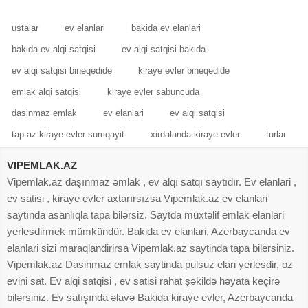
ustalar
ev elanlari
bakida ev elanlari
bakida ev alqi satqisi
ev alqi satqisi bakida
ev alqi satqisi bineqedide
kiraye evler bineqedide
emlak alqi satqisi
kiraye evler sabuncuda
dasinmaz emlak
ev elanlari
ev alqi satqisi
tap.az kiraye evler sumqayit
xirdalanda kiraye evler
turlar
VIPEMLAK.AZ
Vipemlak.az daşınmaz əmlak , ev alqı satqı saytıdır. Ev elanlari ,
ev satisi , kiraye evler axtarırsızsa Vipemlak.az ev elanlari
saytında asanlıqla tapa bilərsiz. Saytda müxtəlif emlak elanlari
yerlesdirmek mümkündür. Bakida ev elanlari, Azerbaycanda ev
elanlari sizi maraqlandirirsa Vipemlak.az saytinda tapa bilersiniz.
Vipemlak.az Dasinmaz emlak saytinda pulsuz elan yerlesdir, oz
evini sat. Ev alqi satqisi , ev satisi rahat şəkildə həyata keçirə
bilərsiniz. Ev satışında əlavə Bakida kiraye evler, Azerbaycanda