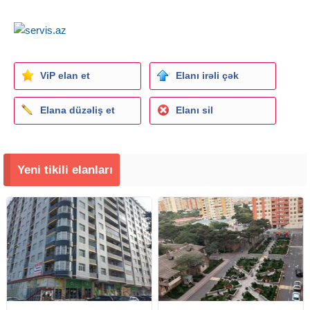
ViP elan et
Elanı irəli çək
Elana düzəliş et
Elanı sil
Yeni tikili elanları