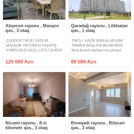
Abşeron rayonu , Masazır
Qaradağ rayonu , Lökbatan
qəs., 3 otaq
qəs., 1 otaq
ÇOOOOX TƏCİLİ SATILIR
TƏCİLİ. HAZIR BİNA ALAN KİMİ
MASAZIR VİKTORİYA YAŞAYIŞ
TƏMİRƏ BAŞLAYA BİLƏRSİNİZ
KOMPLEKSİ QAZLI LİFTLİ SUPER
Binə ticarət mərkəzi ilə üzbəüz
TƏMİRLİ MƏNZİL Masazırın ən
Cənub Qapısı yaşayış
sakit ideal kompleksi Viktoriya
kompleksində 18 mərtəbəli binada
125 000 Azn
89 000 Azn
yaşayış kompleksində super
3 cü mərtəbədə 65 kv m olan 1
təmirli mənzil satılır 3 otaqlı mənzil
otaqlı təmirsiz mənzil satılır.2 otaq
hamam sanitar
Studio
Nizami rayonu , 8-ci
Binəqədi rayonu , Biləcəri
kilometr qəs., 3 otaq
qəs., 3 otaq