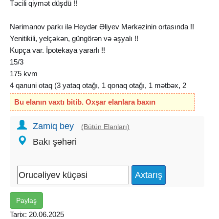
Təcili qiymət düşdü !!
Nərimanov parkı ilə Heydər Əliyev Mərkəzinin ortasında !!
Yenitikili, yelçəkən, güngörən və əşyalı !!
Kupça var. İpotekaya yararlı !!
15/3
175 kvm
4 qanuni otaq (3 yataq otağı, 1 qonaq otağı, 1 mətbəx, 2
sanuzel və 2 böyük balkon)
Bu elanın vaxtı bitib. Oxşar elanlara baxın
Binanın həyəti var və qarajı mövcuddur !!
Zamiq bey
(Bütün Elanları)
Şirkət xidməti 1%
Bakı şəhəri
Paylaş
Tarix: 20.06.2025