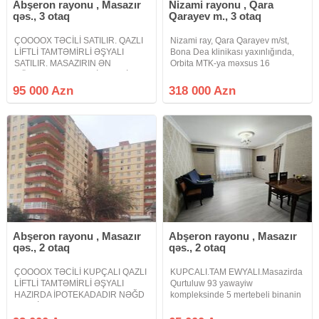
Abşeron rayonu , Masazır
Nizami rayonu , Qara
qəs., 3 otaq
Qarayev m., 3 otaq
ÇOOOOX TƏCİLİ SATILIR. QAZLI
Nizami ray, Qara Qarayev m/st,
LİFTLİ TAMTƏMİRLİ ƏŞYALI
Bona Dea klinikası yaxınlığında,
SATILIR. MASAZIRIN ƏN
Orbita MTK-ya məxsus 16
GÖZOXŞAYAN KEYFİYYƏTLİ
mərtəbəli binanın 8-ci
TİKİLƏN BİNASI QƏSR YAŞAYIŞ
mərtəbəsində, qanuni 3 otaq
95 000 Azn
318 000 Azn
KOMPLEKSİNDƏ. BU
sahəsi 106 kv m olan kupçalı
ƏRAZİLƏRDƏ BU QİYMƏTƏ
podmayak mənzil satılır. Mənzildə
BELƏ MƏNZİL HARDAN
sanxetnik,
TAPACAQSIZ DÜŞMƏ
VARİANTDIR ALAN
Abşeron rayonu , Masazır
Abşeron rayonu , Masazır
qəs., 2 otaq
qəs., 2 otaq
ÇOOOOX TƏCİLİ KUPÇALI QAZLI
KUPCALI.TAM EWYALI.Masazirda
LİFTLİ TAMTƏMİRLİ ƏŞYALI
Qurtuluw 93 yawayiw
HAZIRDA İPOTEKADADIR NƏĞD
kompleksinde 5 mertebeli binanin
ŞƏKLİNDƏ SATILIR MASAZIRIN
5ci mertebesinde sahesi 57kv
DÜZ GİRİŞİNDƏ MASAZIR
olan 2 otaqa duzeldilmiw menzil