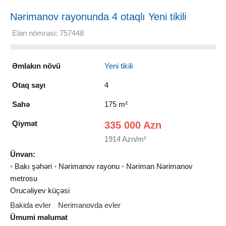
Nərimanov rayonunda 4 otaqlı Yeni tikili
Satılır, 175 m²
Elan nömrəsi: 757448
Əmlakın növü
Yeni tikili
Otaq sayı
4
Sahə
175 m²
Qiymət
335 000 Azn
1914 Azn/m²
Ünvan:
•
Bakı şəhəri
•
Nərimanov rayonu
•
Nəriman Nərimanov
metrosu
Orucəliyev küçəsi
Bakida evler
Nerimanovda evler
Ümumi məlumat