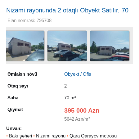
Nizami rayonunda 2 otaqlı Obyekt Satılır, 70
m²
Elan nömrəsi: 795708
Əmlakın növü
Obyekt / Ofis
Otaq sayı
2
Sahə
70 m²
Qiymət
395 000 Azn
5642 Azn/m²
Ünvan:
•
Bakı şəhəri
•
Nizami rayonu
•
Qara Qarayev metrosu