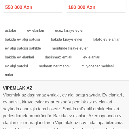
180 kv.m ev tipli tikilide
Muxtarov küçəsi – Prokurorluğun
movcuddur. Baglara yaxin yerde
yanında, prestijli və yüksək gediş-
550 000 Azn
180 000 Azn
yerleshir. Denizin qiragindadir
gəlişli ərazidə yerləşən gəlirli
yaxindir. 400 kilovotluq
obyekt. Yarımzirzəmi
ustalar
ev elanlari
ucuz kiraye evler
bakida ev alqi satqisi
bakida kiraye evler
lalafo ev elanlari
ev alqi satqisi sahilde
montinde kiraye evler
bakida ev elanlari
dasinmaz emlak
ev elanlari
ev alqi satqisi
neriman nerimanov
milyonerler mehlesi
turlar
VIPEMLAK.AZ
Vipemlak.az daşınmaz əmlak , ev alqı satqı saytıdır. Ev elanlari ,
ev satisi , kiraye evler axtarırsızsa Vipemlak.az ev elanlari
saytında asanlıqla tapa bilərsiz. Saytda müxtəlif emlak elanlari
yerlesdirmek mümkündür. Bakida ev elanlari, Azerbaycanda ev
elanlari sizi maraqlandirirsa Vipemlak.az saytinda tapa bilersiniz.