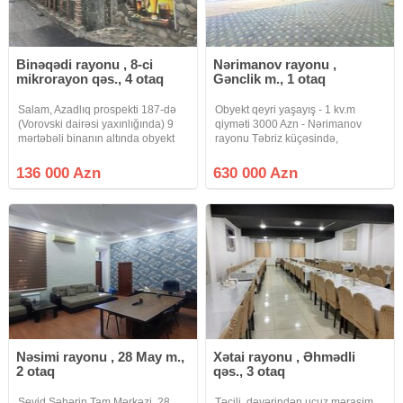
Binəqədi rayonu , 8-ci
Nərimanov rayonu ,
mikrorayon qəs., 4 otaq
Gənclik m., 1 otaq
Salam, Azadlıq prospekti 187-də
Obyekt qeyri yaşayış - 1 kv.m
(Vorovski dairəsi yaxınlığında) 9
qiyməti 3000 Azn - Nərimanov
mərtəbəli binanın altında obyekt
rayonu Təbriz küçəsində,
satılır. Daimi suyu, işığı var. Obyekt
Premium Residence Plazanın
hal hazırda PUB kimi
binasında 2-ci mərtəbədə yerləşir.
136 000 Azn
630 000 Azn
fəaliyyətdədir. 1 zal, 3 kabinet,
Girişi ayrıcadır. Sahəsi 209 kv.m,
mətbəx və san uzel
hündürlüyü isə 3.74 metrdir.
Nəsimi rayonu , 28 May m.,
Xətai rayonu , Əhmədli
2 otaq
qəs., 3 otaq
Seyid Şəhərin Tam Mərkəzi, 28
Təcili, dəyərindən ucuz mərasim