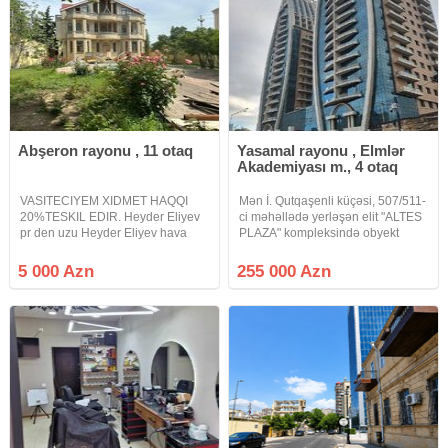
Abşeron rayonu , 11 otaq
Yasamal rayonu , Elmlər
Akademiyası m., 4 otaq
VASITECIYEM XIDMET HAQQI
Mən İ. Qutqaşenli küçəsi, 507/511-
20%TESKIL EDIR. Heyder Eliyev
ci məhəllədə yerləşən elit "ALTES
pr den uzu Heyder Eliyev hava
PLAZA" kompleksində obyekt
limanina teref gedende Eliyar
satıram. Bu rahat qirişi və yaxşi
Eliyev kucesinde 3 mertebeli
trafikli olan müasir, perspektivli və
5 000 Azn
255 000 Azn
800kvadratliq 11otaqli, 2metbexli,
inkişaf edən ərazidir. Obyektin
3sanuzelli 3 mertebeli villa obyekt
ümumi