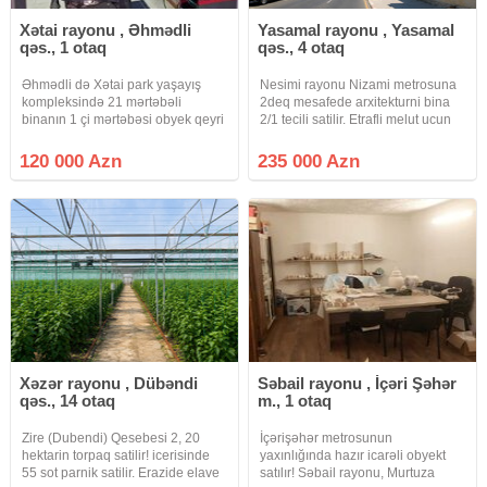
Xətai rayonu , Əhmədli
Yasamal rayonu , Yasamal
qəs., 1 otaq
qəs., 4 otaq
Əhmədli də Xətai park yaşayış
Nesimi rayonu Nizami metrosuna
kompleksində 21 mərtəbəli
2deq mesafede arxitekturni bina
binanın 1 çi mərtəbəsi obyek qeyri
2/1 tecili satilir. Etrafli melut ucun
yaşayş salon kimi fəaliyyət
zehmet olmasa elaqe saxlayin
gösdərir sənədi müqavilədi
120 000 Azn
235 000 Azn
müqaviləynən 100 minə satr
obyek salon kimi fəaliyyət gösdərir
2 stolu
Xəzər rayonu , Dübəndi
Səbail rayonu , İçəri Şəhər
qəs., 14 otaq
m., 1 otaq
Zire (Dubendi) Qesebesi 2, 20
İçərişəhər metrosunun
hektarin torpaq satilir! icerisinde
yaxınlığında hazır icarəli obyekt
55 sot parnik satilir. Erazide elave
satılır! Səbail rayonu, Murtuza