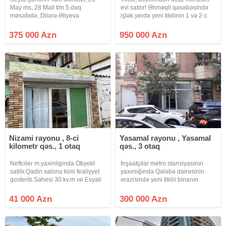
May ms, 28 Mall t/m 5 dəq
evi satılır! Əhməqli qəsəbəsində
məsafədə, Dilarə Əliyeva
işlək yerdə yeni tikilinin 1 və 2-c
küçəsində Ofis satılır. Ümumi
mərtəbələri, ümumi sahəsi 500
sahəsi 60 kv/m. Mərtəbə 1/3.
kv.m, əla təmirli, qeyri-yaşayış
375 000 Azn
950 000 Azn
Təmirlidir. Geniş 1 zalı, əlavə 1
çıxarışlı, işlək mərasim evi satılır.
kiçik otağı, mətbəx quraşdırılmış
6000 manata
mebel ilə,
Nizami rayonu , 8-ci
Yasamal rayonu , Yasamal
kilometr qəs., 1 otaq
qəs., 3 otaq
Neftciler m.yaxinliginda Obyekt
İnşaatçılar metro stansiyasının
satilir.Qadin salonu kimi fealiyyet
yaxınlığında Qələbə dairəsinin
gosterib.Sahesi 30 kv.m ve Esyali
ərazisində yeni tikilii binanın
satilir.Butun ifrastrukturlar
altında kirayədə olan təmirli
yaxinliqda yerlesir.Obyektin
kupçalı abyekt təcili olaraq satılır.
41 000 Azn
300 000 Azn
Senedileri
Ümumi sahəsi 150 kv.m olan
Qaydasindadir.Obyektin Qiymeti
abyektin 50 və 150 kv.m olan
41000 manat.