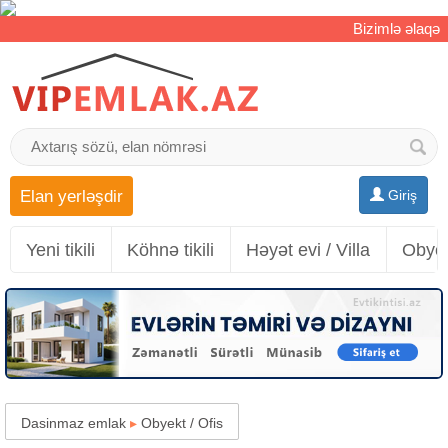
Bizimlə əlaqə
Elan yerləşdir
Giriş
Yeni tikili
Köhnə tikili
Həyət evi / Villa
Obyek
Dasinmaz emlak
▸
Obyekt / Ofis