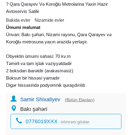
? Qara Qarayev Və Koroğlu Metrolarina Yaxin Hazir
Avtoservis Satilir
Bakida evler
Nizamide evler
Ümumi məlumat
Ünvan: Bakı şəhəri, Nizami rayonu, Qara Qarayev və
Koroğlu metrosuna yaxın ərazidə yerləşir.
Obyektin ümumi sahəsi: 70 kv.m
Təmirli və tam işlək vəziyyətdədir
2 boksdan ibarətdir (arakəsməsiz)
Boksun bir hissəsi yamadır
Digər hissəsində podyomnik quraşdırılıb
Sanitar qovşağı mövcuddur
Samir Shixaliyev
Qaz, su və işıq daimidir
(Bütün Elanları)
Kombi sistemi quraşdırılıb
Bakı şəhəri
İstipolla təchiz olunub
0776019XXX
Geniş parking imkanı var
nömrəni göstər
Hazır işlək avtoservis kimi fəaliyyət göstərir