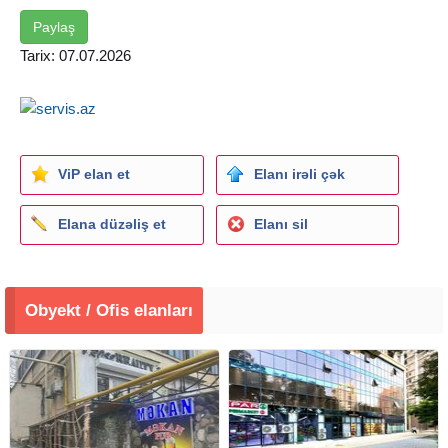
Uzun müddətdir stabil icarədədir
Çıxarışi var.
Paylaş
Tarix: 07.07.2026
Real alıcı ilə qiymətdə razılaşmaq mümkündür.
ViP elan et
Elanı irəli çək
Elana düzəliş et
Elanı sil
Obyekt / Ofis elanları