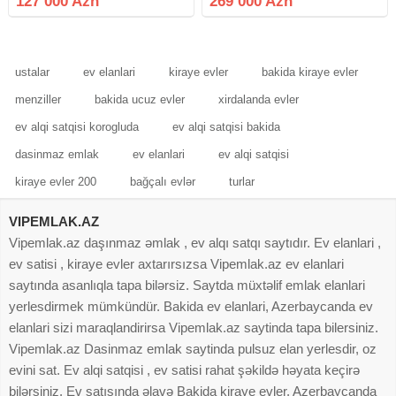
127 000 Azn
269 000 Azn
Mertebe 5/3, orta blok, orta temir,
MAYAK) 4 otaqli menzil satilir
qaz, su, ishiq
menzil sonuncu mertebede
yerlesir MANSARD
ustalar
ev elanlari
kiraye evler
bakida kiraye evler
menziller
bakida ucuz evler
xirdalanda evler
ev alqi satqisi korogluda
ev alqi satqisi bakida
dasinmaz emlak
ev elanlari
ev alqi satqisi
kiraye evler 200
bağçalı evlər
turlar
VIPEMLAK.AZ
Vipemlak.az daşınmaz əmlak , ev alqı satqı saytıdır. Ev elanlari ,
ev satisi , kiraye evler axtarırsızsa Vipemlak.az ev elanlari
saytında asanlıqla tapa bilərsiz. Saytda müxtəlif emlak elanlari
yerlesdirmek mümkündür. Bakida ev elanlari, Azerbaycanda ev
elanlari sizi maraqlandirirsa Vipemlak.az saytinda tapa bilersiniz.
Vipemlak.az Dasinmaz emlak saytinda pulsuz elan yerlesdir, oz
evini sat. Ev alqi satqisi , ev satisi rahat şəkildə həyata keçirə
bilərsiniz. Ev satışında əlavə Bakida kiraye evler, Azerbaycanda