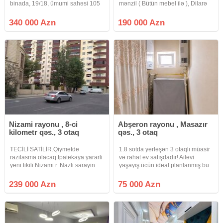
binada, 19/18, ümumi sahəsi 105
mənzil ( Bütün mebel ilə ), Dilarə
m² olan, super təmirli və tam əşyalı
Əliyeva küçəsində, " Səməd
3 otaqlı mənzil satılır. Mənzilin
Vurğun Bağı ", Dəmir Yolları
340 000 Azn
190 000 Azn
super panoraması var. Yaxınlıqda
idaresi və " 28 May " metrosu
hər bir infrastruktur
Nizami rayonu , 8-ci
Abşeron rayonu , Masazır
kilometr qəs., 3 otaq
qəs., 3 otaq
TECİLİ SATİLİR.Qiymetde
1.8 sotda yerləşən 3 otaqlı müasir
razilasma olacaq.Ipatekaya yararli
və rahat ev satışdadır! Ailəvi
yeni tikili Nizami r. Nazli sarayin
yaşayış ücün ideal planlanmış bu
yani 16/2-de orta blokda umumi
ev təmiri ilə seçilir. Təcili satılıq ev
sahesi 126.2 kv m.olan 3 otaqli 2
olduğu üçün qiymətdə endirim
239 000 Azn
75 000 Azn
balqonlu yelceken menzil
mümkündür. Bu ev əlverişli şəraiti,
satilram.sened kupca texposport
təmiri,