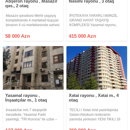
Abşeron rayonu , Masazır
Nəsimi rayonu , 3 otaq
qəs., 2 otaq
Masazır qəsəbəsi Mehli yaşayış
İPOTEKAYA YARARLI MƏNZİL.
kompleksində 4 mərtəbəli kupçalı
GRAND HAYAT YAŞAYIŞ
binanın 4-cü mərtəbəsində sahəsi
KOMPLEKSİ Yasamal rayonu,
50 kv.m olan əşyalı, təmirli 2 otağa
Tbilisi prospekti, "İst Petrol" un
düzəldilmiş studio mənzil təcili
yanında yerləşən 27 mərtəbəli
58 000 Azn
415 000 Azn
satılır.Mansart deyil. Qaz, su .işıq ,
yeni tikili binanın 22-ci
internet var
mərtəbəsində 3 otaqlı mənzil
satılır
Yasamal rayonu ,
Xətai rayonu , Xətai m., 4
İnşaatçılar m., 1 otaq
otaq
Insaatcilar m/s 7 deqiqelik
TECILI.! Xetai m/st yaxinliqinda
mesafede, Yasamal Parki
Salam Aleykum restoranin
yaxinligi, "TRI Korona" ile uzbe –
yaninda yerlesen YENI TIKILI 16
uz, Zerdabi kucesi, umumi sahesi
mertebeli binanin 16-ci
30 kv m olan 1 otaqli menzil satilir.
mertebesinde TEMIRSIZ (POD