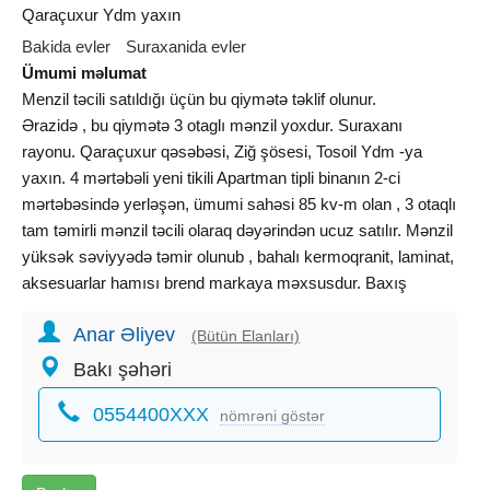
Qaraçuxur Ydm yaxın
Bakida evler
Suraxanida evler
Ümumi məlumat
Menzil təcili satıldığı üçün bu qiymətə təklif olunur.
Ərazidə , bu qiymətə 3 otaglı mənzil yoxdur. Suraxanı
rayonu. Qaraçuxur qəsəbəsi, Ziğ şösesi, Tosoil Ydm -ya
yaxın. 4 mərtəbəli yeni tikili Apartman tipli binanın 2-ci
mərtəbəsində yerləşən, ümumi sahəsi 85 kv-m olan , 3 otaqlı
tam təmirli mənzil təcili olaraq dəyərindən ucuz satılır. Mənzil
yüksək səviyyədə təmir olunub , bahalı kermoqranit, laminat,
aksesuarlar hamısı brend markaya məxsusdur. Baxış
zamanı alıcıya bütün xırda detallar məlum olacaq. mənzilin
Anar Əliyev
yanında 23 saylı məktəb.yerləşir. yaxınlığından 103. 104, 44,
(Bütün Elanları)
208, 209 nömrəli avtobuslar keçir. Bina tam təmirlidir, geniş
Bakı şəhəri
həyatyani sahəsi, avtodayanacaq, 24/7 kamera müşahidəsi
0554400XXX
var. Qaz, su, işıq daimidir. Sənədi müqavilə , (Maliyyə
nömrəni göstər
Arayışı var). Babək və 8 Noyabr prospektinə, Suraxanı
Ayraport yoluna çıxışları var. Ətraflı məlumat üçün qeyd