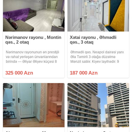
Nərimanov rayonu , Montin
Xətai rayonu , Əhmədli
qəs., 2 otaq
qəs., 3 otaq
Nərimanov rayonunun ən prestijli
Əhmədli qəs. Neapol dairəsi yanı
və rahat yerləşən ünvanlarından
Əla Təmirli 3 otağa düzəlmə
birində — Əliyar Əliyev küçəsi 8
Mənzil satılır. Kiyev layihədir. 9
ünvanında yerləşən modern
Mərtəbənin 4 cü mərtəbəsi. Orta
Kosmos yaşayış kompleksinin 20
blokda yerləşir. İstilik sistemi=
325 000 Azn
187 000 Azn
mərtəbəli binasının 16-cı
Kombidir. İsti döşəmə təchiz
mərtəbəsində, ümumi sahəsi
olunub. Qiymətin də Endirim
100.5 kv.m