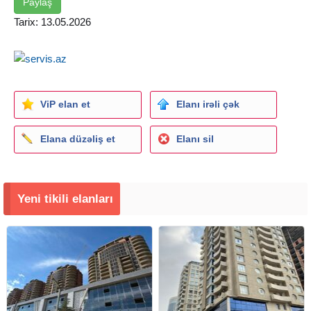
olunan nömrə ilə əlaqə saxlayın
Paylaş
Tarix: 13.05.2026
ViP elan et
Elanı irəli çək
Elana düzəliş et
Elanı sil
Yeni tikili elanları