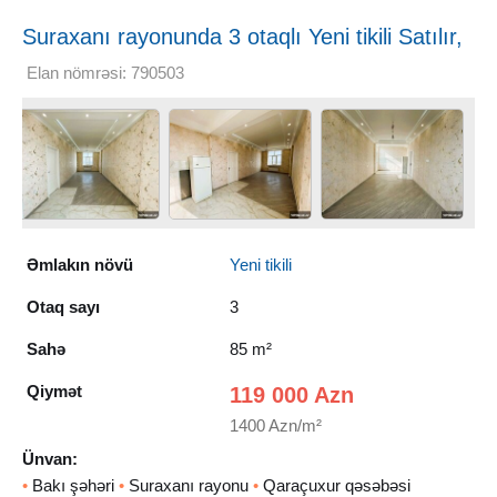
Suraxanı rayonunda 3 otaqlı Yeni tikili Satılır,
85 m²
Elan nömrəsi: 790503
Əmlakın növü
Yeni tikili
Otaq sayı
3
Sahə
85 m²
Qiymət
119 000 Azn
1400 Azn/m²
Ünvan:
•
Bakı şəhəri
•
Suraxanı rayonu
•
Qaraçuxur qəsəbəsi