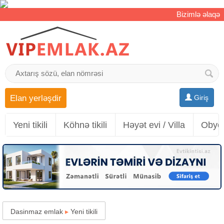
Bizimlə əlaqə
Elan yerləşdir
Giriş
Yeni tikili
Köhnə tikili
Həyət evi / Villa
Obyek
Dasinmaz emlak
▸
Yeni tikili