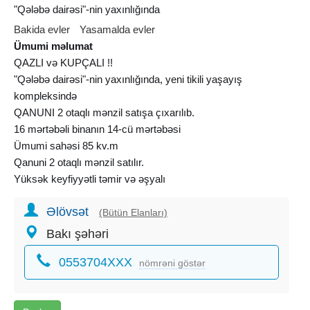
"Qələbə dairəsi"-nin yaxınlığında
Bakida evler
Yasamalda evler
Ümumi məlumat
QAZLI və KUPÇALI !!
"Qələbə dairəsi"-nin yaxınlığında, yeni tikili yaşayış
kompleksində
QANUNI 2 otaqlı mənzil satışa çıxarılıb.
16 mərtəbəli binanın 14-cü mərtəbəsi
Ümumi sahəsi 85 kv.m
Qanuni 2 otaqlı mənzil satılır.
Yüksək keyfiyyətli təmir və əşyalı
Təmir zamanı bahalı və keyfiyyətli materiallardan istifadə
Əlövsət
olunub:
(Bütün Elanları)
Göyüş ağacından qapılar
Bakı şəhəri
Parket döşəmə
0553704XXX
Zövqlü və rahat interyer
nömrəni göstər
Qaz və kupça var!
Rahat yaşayış və sərfəli investisiya üçün əla seçimdir! Ətraflı