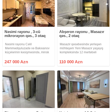
Nəsimi rayonu , 3-cü
Abşeron rayonu , Masazır
mikrorayon qəs., 3 otaq
qəs., 2 otaq
Nəsimi rayonu Cəlil
Masazir qəsəbəsində yerləşən
Məmmədquluzadə və Bakıxanov
möhtəşəm Yeni Masazır yaşayış
küçələrinin kəsişməsində, minsk
kompleksində 12 mərtəbəli
layihəli, 5 mərtəbəli binanın 1-ci
binanın 2-ci mərtəbəsində sahəsi
mərtəbəsində, 3 otaqlı 70 kv.m. pol
55 kv.m.olan kupçalı, ipotekaya
247 000 Azn
110 000 Azn
parket, podvallı, orta təmirli mənzil
yararlı, super təmirli, əşyalı, dosta,
satılır. Mənzilin altında
qardaşa layiq 2 otaqlı bina