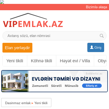
Bizimlə əlaqə
Elan yerləşdir
Giriş
Yeni tikili
Köhnə tikili
Həyət evi / Villa
Obyek
Dasinmaz emlak
▸
Yeni tikili