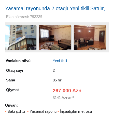
Yasamal rayonunda 2 otaqlı Yeni tikili Satılır,
85 m²
Elan nömrəsi: 793239
Əmlakın növü
Yeni tikili
Otaq sayı
2
Sahə
85 m²
Qiymət
267 000 Azn
3141 Azn/m²
Ünvan:
•
Bakı şəhəri
•
Yasamal rayonu
•
İnşaatçılar metrosu