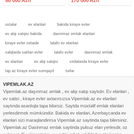
80 000 Azn
170 000 Azn
binanın 12-ci mərtəbəsində,
ümumi sahəsi 69.66 kv olan, 3
otaq studio
ustalar
ev elanlari
bakida kiraye evler
ev alqi satqisi bakida
dasinmaz emlak elanlari
kiraye evler xetaide
lalafo ev elanlari
xalqlarda satilan evler
lalafo evler
dasinmaz emlak
ev elanlari
ev alqi satqisi
xirdalanda kiraye evler
tap.az kiraye evler sumqayit
turlar
VIPEMLAK.AZ
Vipemlak.az daşınmaz əmlak , ev alqı satqı saytıdır. Ev elanlari ,
ev satisi , kiraye evler axtarırsızsa Vipemlak.az ev elanlari
saytında asanlıqla tapa bilərsiz. Saytda müxtəlif emlak elanlari
yerlesdirmek mümkündür. Bakida ev elanlari, Azerbaycanda ev
elanlari sizi maraqlandirirsa Vipemlak.az saytinda tapa bilersiniz.
Vipemlak.az Dasinmaz emlak saytinda pulsuz elan yerlesdir, oz