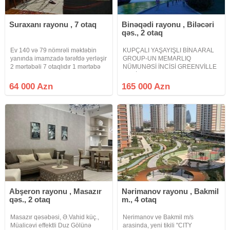
Suraxanı rayonu , 7 otaq
Binəqədi rayonu , Biləcəri
qəs., 2 otaq
Ev 140 və 79 nömrəli məktəbin
KUPÇALI YAŞAYIŞLI BİNA ARAL
yanında imamzadə tərəfdə yerləşir
GROUP-UN MEMARLIQ
2 mərtəbəli 7 otaqlıdır 1 mərtəbə
NÜMUNƏSİ İNCİSİ GREENVİLLE
təmirsizdi 2 mərtəbə yarı təmirlidir
RESİDENCEDƏ PODMAYAK
evə qeydiyyata düşmək
QİSMƏN TƏMİRLİ QAZLI LİFTLİ
64 000 Azn
165 000 Azn
mümkündür kamunal ada
PRESTİJLİ ELİT YAŞAYIŞ
keçiriləcək təcili satılır ona görə də
KOMPLEKSİ PREMİUM
KEYFİYYƏTLİ Avtovağzal
kompleksinin yaxınlığında
Abşeron rayonu , Masazır
Nərimanov rayonu , Bakmil
qəs., 2 otaq
m., 4 otaq
Masazır qəsəbəsi, Ə.Vahid küç.,
Nerimanov ve Bakmil m/s
Müalicəvi effektli Duz Gölünə
arasinda, yeni tikili "CITY