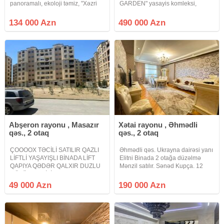
panoramalı, ekoloji təmiz, "Xəzri
GARDEN" yasayis komleksi,
MTK"yaşayış kompleksində 12
QAZLI ve CIXARISHLI binada,
mərtəbəli binanın 6-cı
umumi sahesi 128 kv m olan
134 000 Azn
490 000 Azn
mərtəbəsində yerləşən 65 kv/m
qanuni 4 otaqli menzil satilir.
sahəsi 2 otaqlı studiya mənzil
Mertebe 16/7, yaxsi temir, 2
sanuzel, su,
Abşeron rayonu , Masazır
Xətai rayonu , Əhmədli
qəs., 2 otaq
qəs., 2 otaq
ÇOOOOX TƏCİLİ SATILIR QAZLI
Əhmədli qəs. Ukrayna dairəsi yanı
LİFTLİ YAŞAYIŞLI BİNADA LİFT
Elitni Binada 2 otağa düzəlmə
QAPIYA QƏDƏR QALXIR DUZLU
Mənzil satılır. Sənəd Kupça. 12
GÖLÜN SAHİLİNDƏ RAHAT
Mərtəbənin 5 ci mərtəbəsi. Sahə
NƏFƏS YAŞAYIŞ KOMPLEKSİ
70 kv. Binada 2 Sürətli lift
49 000 Azn
190 000 Azn
MASAZIR. Masazırın ən sakit ideal
həmçinin 2 Mərtəbəli Yeraltı
komplekslərindən biri duz gölü
Parking Mövcuddur. Qiymətin də
ətrafında havası təmiz