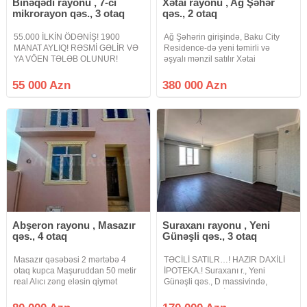
Binəqədi rayonu , 7-ci
Xətai rayonu , Ağ Şəhər
mikrorayon qəs., 3 otaq
qəs., 2 otaq
55.000 İLKİN ÖDƏNİŞ! 1900
Ağ Şəhərin girişində, Baku City
MANAT AYLIQ! RƏSMİ GƏLİR VƏ
Residence-də yeni təmirli və
YA VÖEN TƏLƏB OLUNUR!
əşyalı mənzil satılır Xətai
Dərnəgül metrosuna yaxın, Cəfər
metrosuna yaxın yerləşən, Ağ
Xəndan küç., West Town Yaşayış
Şəhər layihəsinə daxil olan
55 000 Azn
380 000 Azn
kompleksində QANUNI 3 OTAQ
prestijli Baku City Residence
mənzil çıxarılır. 16 mərtəbəli
yaşayış kompleksində zövqlə
binanın 5-cı
təmir olunmuş
Abşeron rayonu , Masazır
Suraxanı rayonu , Yeni
qəs., 4 otaq
Günəşli qəs., 3 otaq
Masazır qəsəbəsi 2 mərtəbə 4
TƏCİLİ SATILR…! HAZIR DAXİLİ
otaq kupca Maşuruddan 50 metir
İPOTEKA.! Suraxanı r., Yeni
real Alıcı zəng eləsin qiymət
Günəşli qəs., D massivində,
razılıgı olacaq super təmirlidir
Kristalın *Xəzər İnşaat 2*
layihəsində yeni tikili 17 mərtəbəli