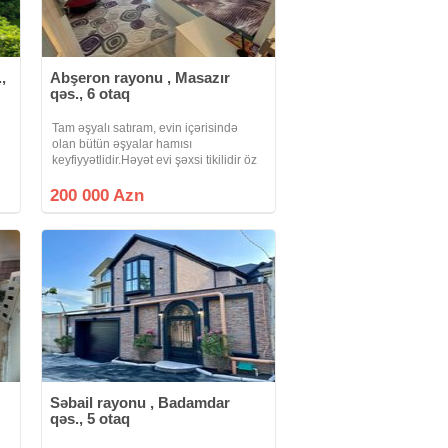
,
Abşeron rayonu , Masazır
qəs., 6 otaq
Tam əşyalı satıram, evin içərisində
olan bütün əşyalar hamısı
i
keyfiyyətlidir.Həyət evi şəxsi tikilidir öz
adımadır, torpaq kupçalıdır, evə
almamışam, alan şəxs istəyə uyğun
200 000 Azn
birbaşa öz adına alar.Kupçada da fərdi
yaşayış
Səbail rayonu , Badamdar
qəs., 5 otaq