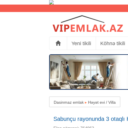
Yeni tikili
Köhnə tikili
Dasinmaz emlak
▸
Həyət evi / Villa
Sabunçu rayonunda 3 otaqlı H