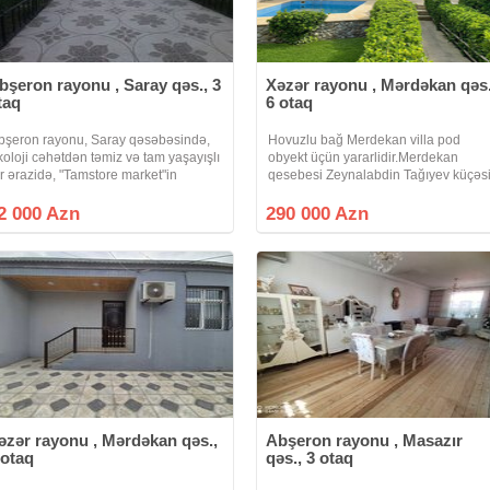
bşeron rayonu , Saray qəs., 3
Xəzər rayonu , Mərdəkan qəs.
taq
6 otaq
bşeron rayonu, Saray qəsəbəsində,
Hovuzlu bağ Merdekan villa pod
koloji cəhətdən təmiz və tam yaşayışlı
obyekt üçün yararlidir.Merdekan
ir ərazidə, "Tamstore market"in
qesebesi Zeynalabdin Tağıyev küçəs
anında, 3 sot torpaq sahəsində inşa
Şhani oteli keçen kimi.Denize yaxin
lunmuş həyət evi satılır! Ev haqqında
temiz hava prestijli ərazi yolun
2 000 Azn
290 000 Azn
sas üstünlüklər:Sahəsi:
merkezinde, əlverişli yerleşme.Ev 6
otaq 4 sanuzel
əzər rayonu , Mərdəkan qəs.,
Abşeron rayonu , Masazır
 otaq
qəs., 3 otaq