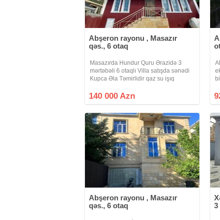
Abşeron rayonu , Masazır
A
qəs., 6 otaq
o
Masazırda Hundur Quru Ərazidə 3
A
mərtəbəli 6 otaqlı Villa satışda sənədi
e
Kupca Əla Təmirlidir qaz su işıq
b
daymidir
y
o
140 000 Azn
9
ə
Abşeron rayonu , Masazır
X
qəs., 6 otaq
3