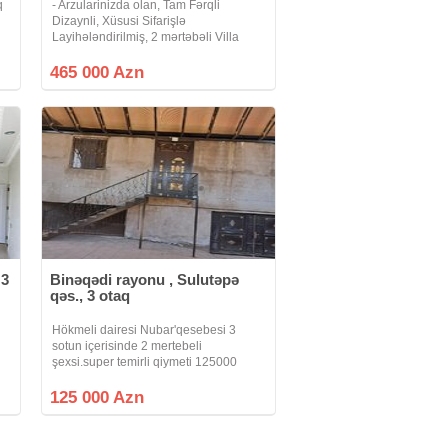
q
- Arzularinizda olan, Tam Fərqli
Dizaynli, Xüsusi Sifarişlə
Layihələndirilmiş, 2 mərtəbəli Villa
təklifi. Fürsətinizi dəyərləndirin. -
Xüsusi Sifarişlə Tikilmiş Villanin -
465 000 Azn
Fasadi, Həyəti, Hasarlarin və
Darvazanin
 3
Binəqədi rayonu , Sulutəpə
qəs., 3 otaq
Hökmeli dairesi Nubar'qesebesi 3
sotun içerisinde 2 mertebeli
şexsi.super temirli qiymeti 125000
kupçasi var qazi işigu suyu var.ustu
navesdi
125 000 Azn
ev