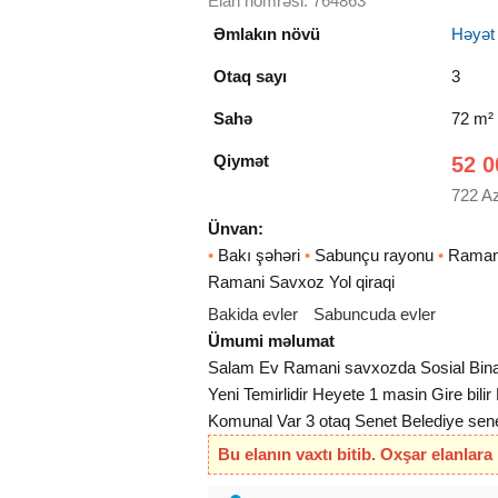
Elan nömrəsi: 764863
Əmlakın növü
Həyət e
Otaq sayı
3
Sahə
72 m²
Qiymət
52 0
722 A
Ünvan:
•
Bakı şəhəri
•
Sabunçu rayonu
•
Raman
Ramani Savxoz Yol qiraqi
Bakida evler
Sabuncuda evler
Ümumi məlumat
Salam Ev Ramani savxozda Sosial Binala
Yeni Temirlidir Heyete 1 masin Gire bili
Komunal Var 3 otaq Senet Belediye sene
Bu elanın vaxtı bitib. Oxşar elanlara