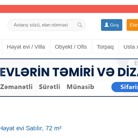
Elan
Giriş
Həyət evi / Villa
Obyekt / Ofis
Torpaq
Usta 
əyət evi Satılır, 72 m²