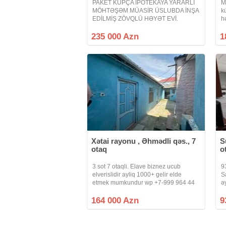
PAKET KUPÇA İPOTEKAYA YARARLI
M
MÖHTƏŞƏM MÜASİR ÜSLUBDA İNŞA
k
EDİLMİŞ ZÖVQLÜ HƏYƏT EVİ.
h
Abşeron Gənclər Şəhərciyinin
k
arxasında möhtəşəm müasir üslubda
d
235 000 Azn
1
inşa edilmiş zövqlü 3 mərtəbəli həyət
va
evi satılır 6 otaqlı ev mətbəx
n
Xətai rayonu , Əhmədli qəs., 7
S
otaq
o
3 sot 7 otaqli. Elave biznez ucub
9
elverislidir ayliq 1000+ gelir elde
S
etmek mumkundur wp +7-999 964 44
ə
55
T
7
164 000 Azn
9
k