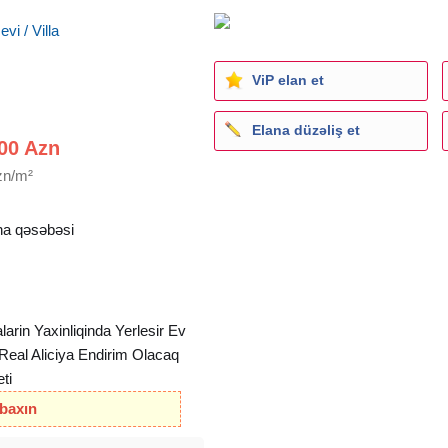
vi / Villa
ViP elan et
Elana düzəliş et
00 Azn
zn/m²
a qəsəbəsi
rin Yaxinliqinda Yerlesir Ev
r Real Aliciya Endirim Olacaq
ti
 baxın