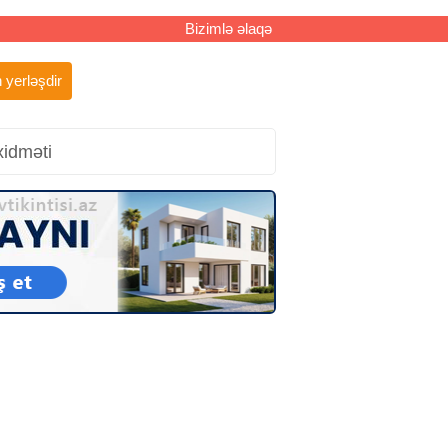
Bizimlə əlaqə
 yerləşdir
xidməti