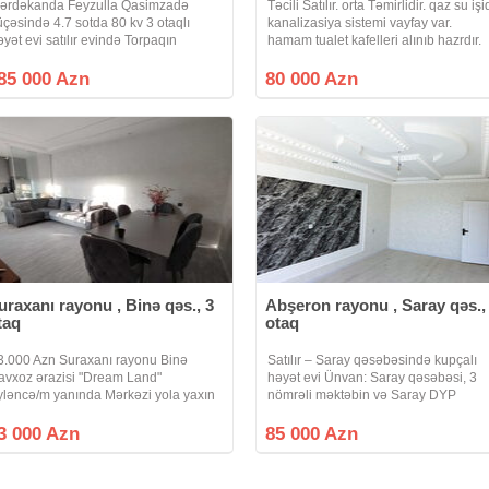
ərdəkanda Feyzulla Qasimzadə
Təcili Satılır. orta Təmirlidir. qaz su işi
üçəsində 4.7 sotda 80 kv 3 otaqlı
kanalizasiya sistemi vayfay var.
əyət evi satılır evində Torpaqın
hamam tualet kafelleri alınıb hazrdır.
upçası var isig , su, qaz, internet
Real alıcıya endirim olacaq Ev əşyalı
aimidi, kamera sistemi, kondisaner
satılır.
85 000 Azn
80 000 Azn
r, torpli pol, kombi real alıclar
arahat
uraxanı rayonu , Binə qəs., 3
Abşeron rayonu , Saray qəs.,
taq
otaq
3.000 Azn Suraxanı rayonu Binə
Satılır – Saray qəsəbəsində kupçalı
avxoz ərazisi "Dream Land"
həyət evi Ünvan: Saray qəsəbəsi, 3
yləncə/m yanında Mərkəzi yola yaxın
nömrəli məktəbin və Saray DYP
orpaq sahəsi: 1.4 kv.m Tikili sahəsi:
yaxınlığı Əsas məlumatlar: 1.2 sot
0 kv.m Otaq sayı: 3 ot Sənəd Çıxarış (
kupçalı torpaq sahəsi 60.9 kv evin
3 000 Azn
85 000 Azn
upça). Evində torpağında
sahəsi və 60.6 yarımzirzəmi Kürsülü 
3