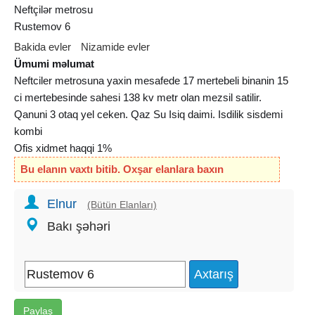
Neftçilər metrosu
Rustemov 6
Bakida evler
Nizamide evler
Ümumi məlumat
Neftciler metrosuna yaxin mesafede 17 mertebeli binanin 15
ci mertebesinde sahesi 138 kv metr olan mezsil satilir.
Qanuni 3 otaq yel ceken. Qaz Su Isiq daimi. Isdilik sisdemi
kombi
Ofis xidmet haqqi 1%
Bu elanın vaxtı bitib. Oxşar elanlara baxın
Elnur
(Bütün Elanları)
Bakı şəhəri
Paylaş