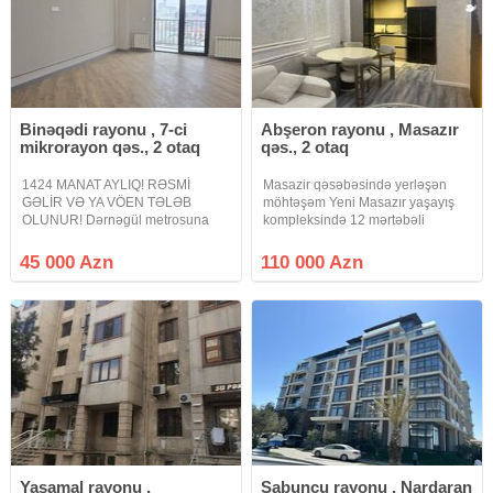
Binəqədi rayonu , 7-ci
Abşeron rayonu , Masazır
mikrorayon qəs., 2 otaq
qəs., 2 otaq
1424 MANAT AYLIQ! RƏSMİ
Masazir qəsəbəsində yerləşən
GƏLİR VƏ YA VÖEN TƏLƏB
möhtəşəm Yeni Masazır yaşayış
OLUNUR! Dərnəgül metrosuna
kompleksində 12 mərtəbəli
yaxın, Cəfər Xəndan küç., West
binanın 2-ci mərtəbəsində sahəsi
Town Yaşayış kompleksində
55 kv.m.olan kupçalı, ipotekaya
45 000 Azn
110 000 Azn
QANUNI 2 OTAQLI mənzil çıxarılır.
yararlı, super təmirli, əşyalı, dosta,
3 otaq studio kimidə istifadə etmək
qardaşa layiq 2 otaqlı bina
olar.16 mərtəbəli
Yasamal rayonu ,
Sabunçu rayonu , Nardaran