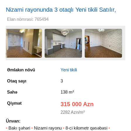
Nizami rayonunda 3 otaqlı Yeni tikili Satılır,
138 m²
Elan nömrəsi: 765494
Əmlakın növü
Yeni tikili
Otaq sayı
3
Sahə
138 m²
Qiymət
315 000 Azn
2282 Azn/m²
Ünvan:
•
Bakı şəhəri
•
Nizami rayonu
•
8-ci kilometr qəsəbəsi
•