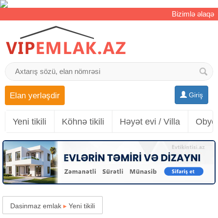
Bizimlə əlaqə
Elan yerləşdir
Giriş
Yeni tikili
Köhnə tikili
Həyət evi / Villa
Obyek
Dasinmaz emlak
▸
Yeni tikili