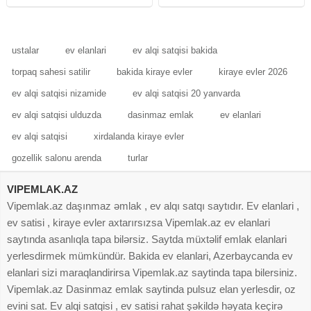
olan 1 otaqdan 2 otaga duzelme
sahəsi 104 kv.m olan 3 otaqlı
menzil satilir. Mertebe 17/15, ela
təmirli mənzil satılır.Mənzildə qaz,
ustalar
ev elanlari
ev alqi satqisi bakida
torpaq sahesi satilir
bakida kiraye evler
kiraye evler 2026
ev alqi satqisi nizamide
ev alqi satqisi 20 yanvarda
ev alqi satqisi ulduzda
dasinmaz emlak
ev elanlari
ev alqi satqisi
xirdalanda kiraye evler
gozellik salonu arenda
turlar
VIPEMLAK.AZ
Vipemlak.az daşınmaz əmlak , ev alqı satqı saytıdır. Ev elanlari ,
ev satisi , kiraye evler axtarırsızsa Vipemlak.az ev elanlari
saytında asanlıqla tapa bilərsiz. Saytda müxtəlif emlak elanlari
yerlesdirmek mümkündür. Bakida ev elanlari, Azerbaycanda ev
elanlari sizi maraqlandirirsa Vipemlak.az saytinda tapa bilersiniz.
Vipemlak.az Dasinmaz emlak saytinda pulsuz elan yerlesdir, oz
evini sat. Ev alqi satqisi , ev satisi rahat şəkildə həyata keçirə