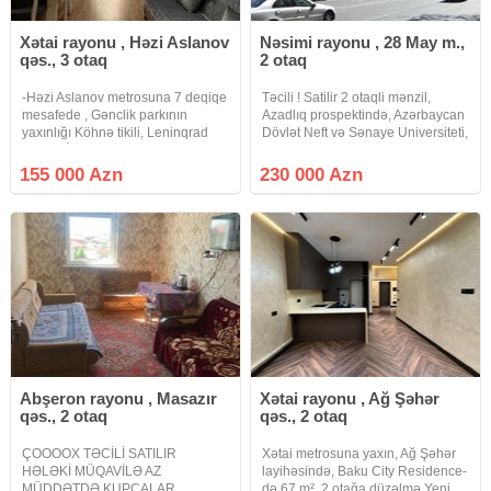
Xətai rayonu , Həzi Aslanov
Nəsimi rayonu , 28 May m.,
qəs., 3 otaq
2 otaq
-Həzi Aslanov metrosuna 7 deqiqe
Təcili ! Satilir 2 otaqli mənzil,
mesafede , Gənclik parkının
Azadlıq prospektində, Azərbaycan
yaxınlığı Köhnə tikili, Leninqrad
Dövlət Neft və Sənaye Universiteti,
layihə -İlkin odenis 155 min
Səməd Vurğun bağı, " 28 Mall " və
(Əşyalı nağd 215 min Əşyasız 208
" 28 May " metrosu yaxinliğinda.
155 000 Azn
230 000 Azn
min ) -Güzəştli 4% İpoteka, Paşa
Mərtəbə: 4/4. Eksperimental
bank -Qanuni 3 otaq 4
Abşeron rayonu , Masazır
Xətai rayonu , Ağ Şəhər
qəs., 2 otaq
qəs., 2 otaq
ÇOOOOX TƏCİLİ SATILIR
Xətai metrosuna yaxın, Ağ Şəhər
HƏLƏKİ MÜQAVİLƏ AZ
layihəsində, Baku City Residence-
MÜDDƏTDƏ KUPÇALAR
də 67 m², 2 otağa düzəlmə Yeni