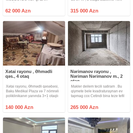
VERİLƏCƏK QAZLI YAŞAYIŞLI
təmirli Parket döşəmə, isti döşəmə
BİNA MASAZIR DAİRƏSİNDƏN
ilə təchiz olunub Təmirdən sonra
62 000 Azn
315 000 Azn
YUXARIDA Masazır dairəsindən
yaşayış olmayıb Ağıllı bina sistemi
yuxarıda Al marketin yaxınlığında
ilə idarə
yerləşən yeni tikili binada əşyalı
mənzil
Xətai rayonu , Əhmədli
Nərimanov rayonu ,
qəs., 4 otaq
Nəriman Nərimanov m., 2
otaq
Xətai rayonu, Əhmədli qəsəbəsi,
Makler deilem tecili satiram . Bu
Baku Medikal Plaza və 7 nömrəli
qiymete bele kvadraturaynan ev
poliklinikanın yanında 3+1 otaqlı
tapmag cox Cetindi bina teze tefil
mənzil satılır. DUPLEKS. Ümumi
verilib ama artig yashayis var .
sahəsi 124 kvadrat metrdir.
Menzilden yebi tikilen boyuk parka
140 000 Azn
265 000 Azn
Tə'mirlidir. Mühafizə olunan həyəti,
ve denize goruntu var . Elave suali
avtomobillər üçün
olsn yigar bos