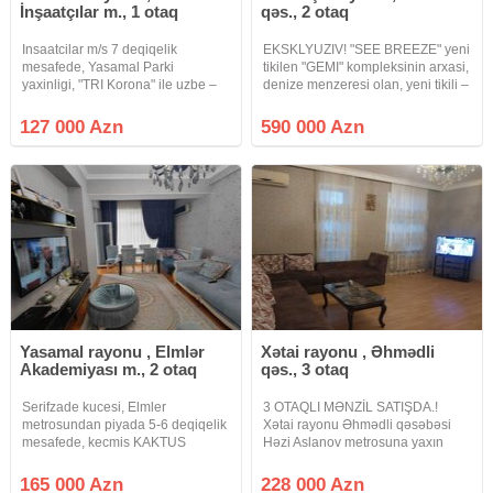
İnşaatçılar m., 1 otaq
qəs., 2 otaq
Insaatcilar m/s 7 deqiqelik
EKSKLYUZIV! "SEE BREEZE" yeni
mesafede, Yasamal Parki
tikilen "GEMI" kompleksinin arxasi,
yaxinligi, "TRI Korona" ile uzbe –
denize menzeresi olan, yeni tikili –
uz, Zerdabi kucesi, umumi sahesi
tam yashayishli binada umumi
30 kv m olan 1 otaqli menzil satilir.
sahesi 120 kv m olan 2 otaqli
127 000 Azn
590 000 Azn
Mertebe 5/3, orta blok, orta temir,
menzil satilir. Menzil ozu 75 kv m +
qaz, su, ishiq
Yasamal rayonu , Elmlər
Xətai rayonu , Əhmədli
Akademiyası m., 2 otaq
qəs., 3 otaq
Serifzade kucesi, Elmler
3 OTAQLI MƏNZİL SATIŞDA.!
metrosundan piyada 5-6 deqiqelik
Xətai rayonu Əhmədli qəsəbəsi
mesafede, kecmis KAKTUS
Həzi Aslanov metrosuna yaxın
restorani yaxinligi, yeni tikili QAZLI
Sadıqcan küçəsində 12 mərtəbəli
binada umumi sahesi 55 kv m
binanın 7 ci mərtəbəsində ümumi
165 000 Azn
228 000 Azn