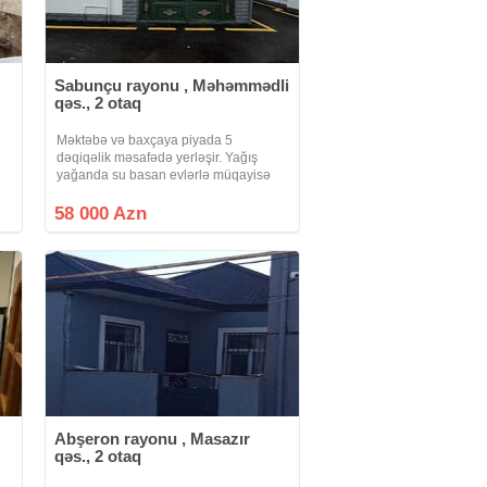
Sabunçu rayonu , Məhəmmədli
qəs., 2 otaq
Məktəbə və baxçaya piyada 5
dəqiqəlik məsafədə yerləşir. Yağış
yağanda su basan evlərlə müqayisə
etməyin bu evi, qəsəbənin ən hündür
yerində tikilib və aprel və may ayında
58 000 Azn
aramsız yağışlar yağmasına
baxmayaraq həyətdə
Abşeron rayonu , Masazır
qəs., 2 otaq