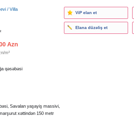
vi / Villa
ViP elan et
Elana düzəliş et
²
00 Azn
zn/m²
a qəsəbəsi
əsi, Savalan yaşayiş massivi,
marşurut xəttindən 150 metr