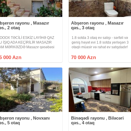
bşeron rayonu , Masazır
Abşeron rayonu , Masazır
əs., 2 otaq
qəs., 3 otaq
OOOX TƏCİLİ ESKİZ LAYİHƏ QAZ
1.8 sotda 3 otaq ev satışı - sərfəli və
U İŞIQ ADA KEÇİRİLİR MASAZIR
geniş həyət evi 1.8 sotda yerləşən 3
AM MƏRKƏZDƏ Masazır qəsəbəsi
otaqlı müasir və rahat ev satışdadır!
am mərkəzdə Həyət evi satılır 2 otaqlı
Ailəvi yaşayış ücün ideal planlanmış
v hamam sanitar qovşağı mətbəx
bu ev təmiri ilə seçilir. Təcili satılıq ev
5 000 Azn
70 000 Azn
erləşir qaz su işıq kanalizasiya
olduğu üçün
istemi daimidir
bşeron rayonu , Novxanı
Binəqədi rayonu , Biləcəri
əs., 5 otaq
qəs., 4 otaq