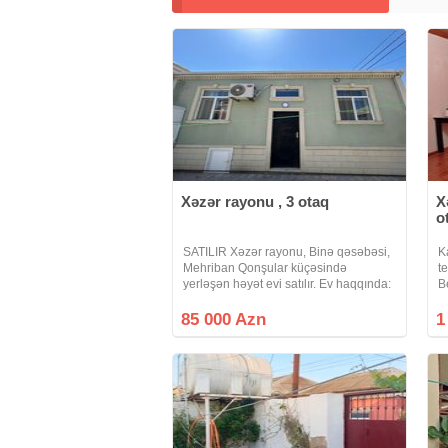
Xəzər rayonu , 3 otaq
X
o
SATILIR Xəzər rayonu, Binə qəsəbəsi,
K
Mehriban Qonşular küçəsində
t
yerləşən həyət evi satılır. Ev haqqında:
B
1.5 sot torpaq sahəsində yerləşir.
b
Həyətə 1 avtomobil rahatlıqla daxil ola
y
85 000 Azn
1
bilir. Yoldan cəmi 150 metr
D