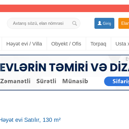
Elan
Giriş
Həyət evi / Villa
Obyekt / Ofis
Torpaq
Usta 
əyət evi Satılır, 130 m²