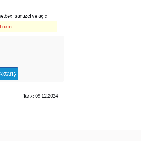
mətbəx, sanuzel və açıq
dür, qoşa daşla tikilib, həyət
 baxın
i kombi xəttləri çəkilib, bütün
Tarix: 09.12.2024