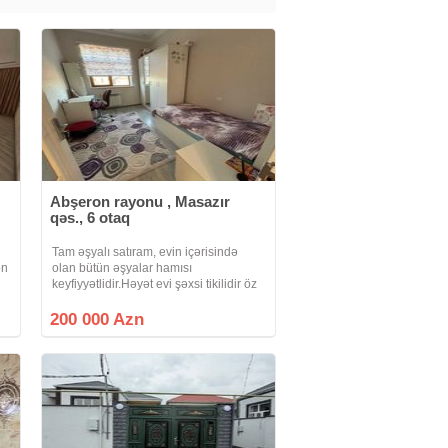
Abşeron rayonu , Masazır
qəs., 6 otaq
Tam əşyalı satıram, evin içərisində
on
olan bütün əşyalar hamısı
keyfiyyətlidir.Həyət evi şəxsi tikilidir öz
adımadır, torpaq kupçalıdır, evə
almamışam, alan şəxs istəyə uyğun
200 000 Azn
birbaşa öz adına alar.Kupçada da fərdi
yaşayış