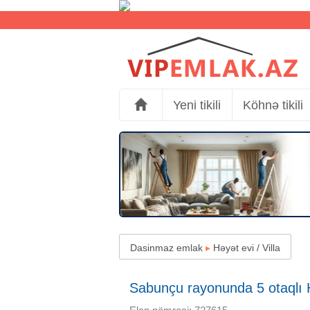
Yeni tikili
Köhnə tikili
Dasinmaz emlak
▸
Həyət evi / Villa
Sabunçu rayonunda 5 otaqlı H