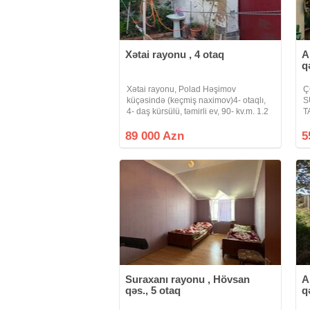
Xətai rayonu , 4 otaq
A
q
Xətai rayonu, Polad Həşimov
Ç
küçəsində (keçmiş naximov)4- otaqlı,
S
4- daş kürsülü, təmirli ev, 90- kv.m. 1.2
T
sot.kombi var.genis asfalt küçə, gaz,
t
işığ, su daimi.yaxinligda məktəb-
e
89 000 Azn
5
baxca, iaşə obyektləri.ətrafli məlumat
y
s
Suraxanı rayonu , Hövsan
A
qəs., 5 otaq
q