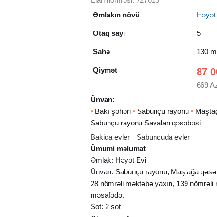
Elan nömrəsi: 727615
Əmlakın növü
Həyət e
Otaq sayı
5
Sahə
130 m
Qiymət
87 0
669 A
Ünvan:
•
Bakı şəhəri
•
Sabunçu rayonu
•
Maştağ
Sabunçu rayonu Savalan qəsəbəsi
Bakida evler
Sabuncuda evler
Ümumi məlumat
Əmlak: Həyət Evi
Ünvan: Sabunçu rayonu, Maştağa qəsəb
28 nömrəli məktəbə yaxın, 139 nömrəli 
məsafədə.
Sot: 2 sot