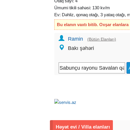
Otaq sayı: 4
Ümumi tikili sahəsi: 130 kv/m
Ev: Dəhliz, qonaq otağı, 3 yataq otağı, 
eyvandan ibarətdir. Yerdən: 8 daş kürsülü
Bu elanın vaxtı bitib. Oxşar elanlara
tamet daşlarla örtülmüşdür, istilik sistem
kamunal xəttlər var.
Ramin
(Bütün Elanları)
Sənəd: Kupça.
Bakı şəhəri
Qiymət: 87.000 Azn.
Real alıcıya endirim olunacaq.
Elanın kodu: V-00230
Həyət evi / Villa elanları