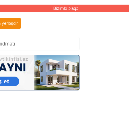
Bizimlə əlaqə
 yerləşdir
xidməti