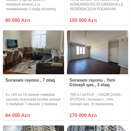
mərtəbəli binanın 2 ci
NÜMUNƏSİ İNCİSİ GREENVİLLE
mərtəbəsində 2 otağa düzəlmiş
RESİDENCEDƏ PODMAYAK
52m² sahəsi olan mənzil
MƏNZİL TƏCİLİ SATILIR UNİKAL
satılır.Geniş mətbəxi və açıq
YENİ TİKİLİ PRESTİJLİ ELİT
80 000 Azn
155 000 Azn
eyvanı var.Təmirdən sonra yaşayış
YAŞAYIŞ KOMPLEKSİ PREMİUM
olmayıb.
KEYFİYYƏTLİ GREENVİLLE
RESİDENCEDƏ. Bakı şəhərində
ən prestijli
Suraxanı rayonu , 7 otaq
Suraxanı rayonu , Yeni
Günəşli qəs., 3 otaq
Ev 140 və 79 nömrəli məktəbin
TƏCİLİ SATILR…! HAZIR DAXİLİ
yanında imamzadə tərəfdə yerləşir
İPOTEKA.! Suraxanı r., Yeni
2 mərtəbəli 7 otaqlıdır 1 mərtəbə
Günəşli qəs., D massivində,
təmirsizdi 2 mərtəbə yarı təmirlidir
Kristalın *Xəzər İnşaat 2*
evə qeydiyyata düşmək
layihəsində yeni tikili 17 mərtəbəli
64 000 Azn
170 000 Azn
mümkündür kamunal ada
binanın 12-ci mərtəbəsində,
keçiriləcək təcili satılır ona görə də
ümumi sahəsi 69.66 kv olan, 3
otaq studio