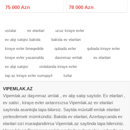
ev təmiri ilə seçilir. Təcili satılıq ev
mənzil satılır.Mebellerlə birgə,
olduğu üçün qiymətdə endirim
elektironika xaric.Eyvan, Qaz, Lift,
75 000 Azn
78 000 Azn
mümkündür. Bu ev əlverişli şəraiti,
Kupça
təmiri,
ustalar
ev elanlari
ucuz kiraye evler
ev alqi satqisi bakida
bakida ev elanlari
kiraye evler bineqedide
qubada evler
qubada kiraye evler
kiraye evler yasamalda
dasinmaz emlak
ev elanlari
ev alqi satqisi
xirdalanda kiraye evler
tap.az kiraye evler sumqayit
turlar
VIPEMLAK.AZ
Vipemlak.az daşınmaz əmlak , ev alqı satqı saytıdır. Ev elanlari ,
ev satisi , kiraye evler axtarırsızsa Vipemlak.az ev elanlari
saytında asanlıqla tapa bilərsiz. Saytda müxtəlif emlak elanlari
yerlesdirmek mümkündür. Bakida ev elanlari, Azerbaycanda ev
elanlari sizi maraqlandirirsa Vipemlak.az saytinda tapa bilersiniz.