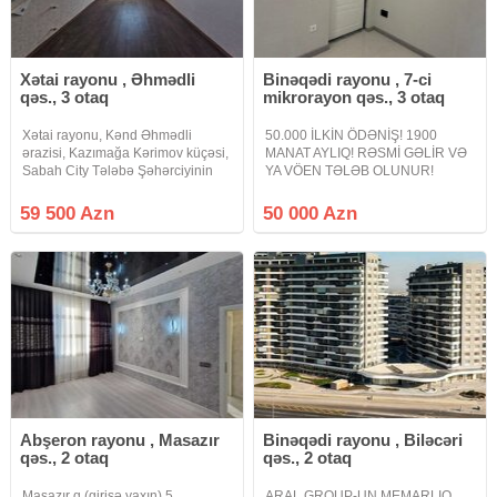
Xətai rayonu , Əhmədli
Binəqədi rayonu , 7-ci
qəs., 3 otaq
mikrorayon qəs., 3 otaq
Xətai rayonu, Kənd Əhmədli
50.000 İLKİN ÖDƏNİŞ! 1900
ərazisi, Kazımağa Kərimov küçəsi,
MANAT AYLIQ! RƏSMİ GƏLİR VƏ
Sabah City Tələbə Şəhərciyinin
YA VÖEN TƏLƏB OLUNUR!
yanı, Kristalın inşa etdiyi yaşayış
Dərnəgül metrosuna yaxın, Cəfər
kompleksində 14 mərtəbəli
Xəndan küç., West Town Yaşayış
59 500 Azn
50 000 Azn
binanın 9-cu mərtəbəsində
kompleksində QANUNI 3 OTAQ
yerləşən, ümumi sahəsi 82.29 m²
mənzil çıxarılır. 16 mərtəbəli
olan
binanın 5-cı
Abşeron rayonu , Masazır
Binəqədi rayonu , Biləcəri
qəs., 2 otaq
qəs., 2 otaq
Masazır q (girişə yaxın) 5
ARAL GROUP-UN MEMARLIQ