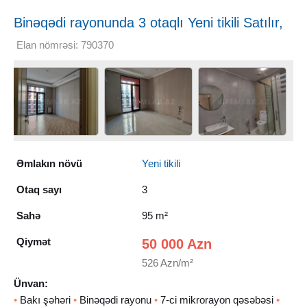
Binəqədi rayonunda 3 otaqlı Yeni tikili Satılır,
95 m²
Elan nömrəsi: 790370
Əmlakın növü
Yeni tikili
Otaq sayı
3
Sahə
95 m²
Qiymət
50 000 Azn
526 Azn/m²
Ünvan:
•
Bakı şəhəri
•
Binəqədi rayonu
•
7-ci mikrorayon qəsəbəsi
•