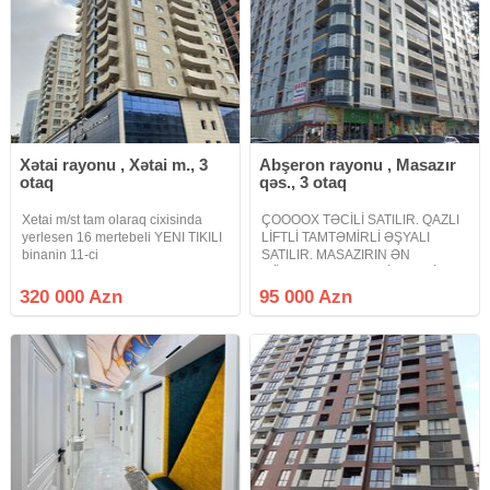
Xətai rayonu , Xətai m., 3
Abşeron rayonu , Masazır
otaq
qəs., 3 otaq
Xetai m/st tam olaraq cixisinda
ÇOOOOX TƏCİLİ SATILIR. QAZLI
yerlesen 16 mertebeli YENI TIKILI
LİFTLİ TAMTƏMİRLİ ƏŞYALI
binanin 11-ci
SATILIR. MASAZIRIN ƏN
mertebesindeTEMIRSIZ (POD
GÖZOXŞAYAN KEYFİYYƏTLİ
MAYAK) GENIS kvadratli QANUNI
TİKİLƏN BİNASI QƏSR YAŞAYIŞ
320 000 Azn
95 000 Azn
3 otaqli menzil satilir binada qaz
KOMPLEKSİNDƏ. BU
su isiq DAIMIDIR senedler
ƏRAZİLƏRDƏ BU QİYMƏTƏ
MUQAVILE iledir lakin
BELƏ MƏNZİL HARDAN
TAPACAQSIZ DÜŞMƏ
VARİANTDIR ALAN