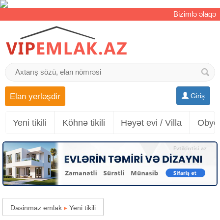
Bizimlə əlaqə
Elan yerləşdir
Giriş
Yeni tikili
Köhnə tikili
Həyət evi / Villa
Obyek
Dasinmaz emlak
▸
Yeni tikili