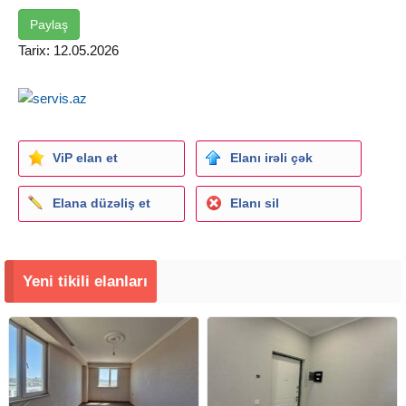
Paylaş
Tarix: 12.05.2026
ViP elan et
Elanı irəli çək
Elana düzəliş et
Elanı sil
Yeni tikili elanları