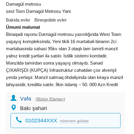
Dərnəgül metrosu
sest Tosn Dərnəgül Metrosu Yani
Bakida evler
Bineqedide evler
Ümumi məlumat
Binəqədi rayonu Dərnəgül metrosu yaxınlığında West Town
yaşayış kompleksində, Yeni tikili 16 mərtəbəli binanın 2ci
mərtəbəsində sahəsi 95kv olan 3 otaqlı tam təmirli mənzil
yalnız kredit şərtləri ilə satılır. İstilik sistemi kombidir.
Mənzildə təmirdən sonra yaşayış olmayıb. Sənəd
ÇIXARIŞDI (KUPÇA) İnfrastruktur cəhətdən çox əlverişli
yerdə yerləşir. Mənzil satmaq öhdəliyində olan
kirayə mənzil
lahiyəsidir, kreditlə satılır. İlkin ödəniş – 50. 000 Azn Kredit
Müddəti – 24 il Aylıq ödəniş: 1903 azn Şərtlər : 1. Yalnız
Vəfa
rəsmi gəliri olan şəxslər müraciət edə bilər 2. Kredit tarixcəsi
(Bütün Elanları)
müsbət olmalıdır. 3. Kredit yaşı max. 70 yaşa"dək 4.
Bakı şəhəri
Müraciət yaşı min. 59 yaşa"dək OFİSİN XİDMƏT HAQQI
0102344XXX
2000 AZN
nömrəni göstər