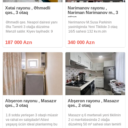
Xətai rayonu , Əhmədli
Nərimanov rayonu ,
qəs., 3 otaq
Nəriman Nərimanov m., 3
otaq
Əhmədli qəs. Neapol dairəsi yanı
Nerimanov M.Susa Parkinin
Əla Təmirli 3 otağa düzəlmə
yaxinliginda Yeni Tikilide 3 otaq
Mənzil satılır. Kiyev layihədir. 9
16/5 sahesi 132 kv.m.oln
Mərtəbənin 4 cü mərtəbəsi. Orta
Podmayak menzil satilir.Menzilin
blokda yerləşir. İstilik sistemi=
yaxsi Proyekti var.Binanin gensi
187 000 Azn
340 000 Azn
Kombidir. İsti döşəmə təchiz
heyeti ve Parkingi var.Butun
olunub. Qiymətin də Endirim
infrastrukturlar yaxinliqda yerlesir
Abşeron rayonu , Masazır
Abşeron rayonu , Masazır
qəs., 3 otaq
qəs., 2 otaq
1.8 sotda yerləşən 3 otaqlı müasir
Masazır q 6 mərtənəli yeni tikilinin
və rahat ev satışdadır! Ailəvi
2 ci mər4əbəsində 2 otağa
yaşayış ücün ideal planlanmış bu
düzəlmiş 50 m² sahəsi olan təmirli