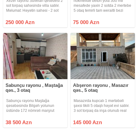
Xezer rayonu Suvelan qesebesi 2
hokmelide beton yola 300 mtr
sot torpaq sahəsində villa satılır.
mesafede yaxin 2 sotda 2 mertebe
Məlumat: Həyətin sahəsi - 2 sot
5 otaq temirli tam weraitli bezi
Evin sahəsi - 160 m² 3 Yataq otaqı
ewyali paket kupcali heyetli villa
■ Zal Mətbəx Sanitar qovşaq - 2+1
deyerinden cox ucuz satilir
250 000 Azn
75 000 Azn
Həyətində Hovuz, sanuzeli ,
iwiqlandirma
Sabunçu rayonu , Maştağa
Abşeron rayonu , Masazır
qəs., 3 otaq
qəs., 5 otaq
Sabunçu rayonu Maştağa
Masazırda kupcalı 1 mərtəbəli
qəsəbəsində Bilgəh yolunun
şəxsi tikili 5 otaqlı həyət evi satılır.
üstündə 172 nömrəli marşrut
3 sot torpaq da inşa olunub real
xəttindən 450 metr məsafədə
Alıcı zəng eləsin Makler evi deyil
Narkoloji dinpanseriy yaxinliqinda
38 500 Azn
145 000 Azn
1 sotun icində 3 otaqli zal studiyali
60 kvadrat metrlik orta təmirli
həyət