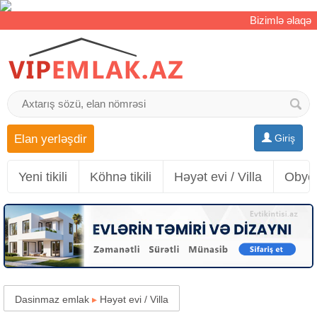
Bizimlə əlaqə
Elan yerləşdir
Giriş
Yeni tikili
Köhnə tikili
Həyət evi / Villa
Obyek
Dasinmaz emlak
▸
Həyət evi / Villa