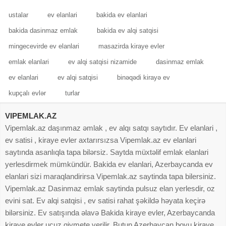
ustalar
ev elanlari
bakida ev elanlari
bakida dasinmaz emlak
bakida ev alqi satqisi
mingecevirde ev elanlari
masazirda kiraye evler
emlak elanlari
ev alqi satqisi nizamide
dasinmaz emlak
ev elanlari
ev alqi satqisi
binəqədi kirayə ev
kupçalı evlər
turlar
VIPEMLAK.AZ
Vipemlak.az daşınmaz əmlak , ev alqı satqı saytıdır. Ev elanlari ,
ev satisi , kiraye evler axtarırsızsa Vipemlak.az ev elanlari
saytında asanlıqla tapa bilərsiz. Saytda müxtəlif emlak elanlari
yerlesdirmek mümkündür. Bakida ev elanlari, Azerbaycanda ev
elanlari sizi maraqlandirirsa Vipemlak.az saytinda tapa bilersiniz.
Vipemlak.az Dasinmaz emlak saytinda pulsuz elan yerlesdir, oz
evini sat. Ev alqi satqisi , ev satisi rahat şəkildə həyata keçirə
bilərsiniz. Ev satışında əlavə Bakida kiraye evler, Azerbaycanda
kiraye evler ucuz qiymete verilir. Butun Azerbaycan boyu kiraye