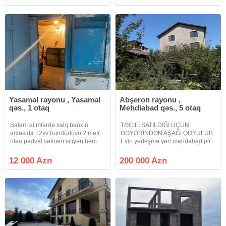
(90 kv ev, 30 kv həyət) ibarətdir.
prestijli ərazi yolun merkezinde,
Tam təmirlidir.
əlverişli yerleşme.Ev 6 otaq 4
sanuzel
Yasamal rayonu , Yasamal
Abşeron rayonu ,
qəs., 1 otaq
Mehdiabad qəs., 5 otaq
Salam elimlərdə xalq bankın
TƏCİLİ SATILDIĞI ÜÇÜN
arxasida 12kv hündürlüyü 2 metr
DƏYƏRİNDƏN AŞAĞI QOYULUB
olan padval satıram istiyən həm
Evin yerləşmə yeri mehdabad pir
padval kimi həmdə sklat kimi
şağı yolunun üsdü omar atçılıq
işdədə bilər yola 15 metr məsafəsi
klubunun düz yanı elmi tətqiqat
12 000 Azn
200 000 Azn
var sənət qeydiyyat yolu ilə olacaq
inistutunun yanıdır hər iki tərəfdən
söküntü zonasıdır.
çəkilən təzə yolların ortasında
gözəl