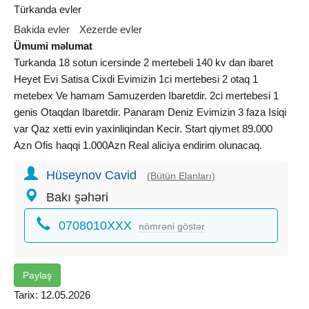
Türkanda evler
Bakida evler
Xezerde evler
Ümumi məlumat
Turkanda 18 sotun icersinde 2 mertebeli 140 kv dan ibaret
Heyet Evi Satisa Cixdi Evimizin 1ci mertebesi 2 otaq 1
metebex Ve hamam Samuzerden Ibaretdir. 2ci mertebesi 1
genis Otaqdan Ibaretdir. Panaram Deniz Evimizin 3 faza Isiqi
var Qaz xetti evin yaxinliqindan Kecir. Start qiymet 89.000
Azn Ofis haqqi 1.000Azn Real aliciya endirim olunacaq.
Hüseynov Cavid
(Bütün Elanları)
Bakı şəhəri
0708010XXX
nömrəni göstər
Paylaş
Tarix: 12.05.2026