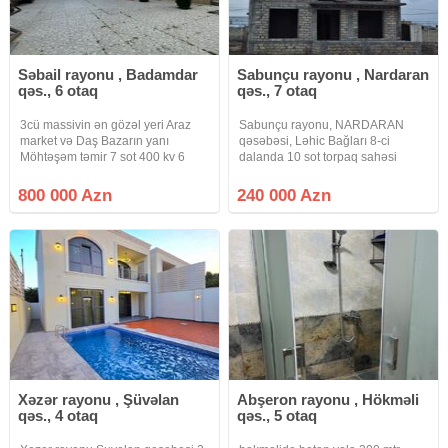
Səbail rayonu , Badamdar
Sabunçu rayonu , Nardaran
qəs., 6 otaq
qəs., 7 otaq
3cü massivin ən gözəl yeri Araz
Sabunçu rayonu, NARDARAN
market və Daş Bazarın yanı
qəsəbəsi, Ləhic Bağları 8-ci
Möhtəşəm təmir 7 sot 400 kv 6
dalanda 10 sot torpaq sahəsi
otaq 3 mərtəbə 4 sanuzel Yay
üzərində inşa olunmuş 3 mərtəbəli
mətbəxi var Çıxarış QIYMET
7 otaqlı podmayak bağ evi satılır.
800 000 Azn
240 000 Azn
800000
Ümumi tikili sahəsi 486 kv.m olan
ev dəhliz, 2 qonaq otağı, 2
Xəzər rayonu , Şüvəlan
Abşeron rayonu , Hökməli
qəs., 4 otaq
qəs., 5 otaq