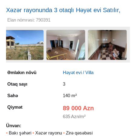
Xəzər rayonunda 3 otaqlı Həyət evi Satılır,
140 m²
Elan nömrəsi: 790391
Əmlakın növü
Həyət evi / Villa
Otaq sayı
3
Sahə
140 m²
Qiymət
89 000 Azn
635 Azn/m²
Ünvan:
•
Bakı şəhəri
•
Xəzər rayonu
•
Zirə qəsəbəsi