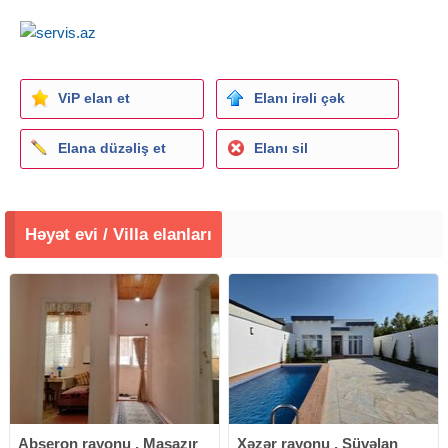
ViP elan et
Elanı irəli çək
Elana düzəliş et
Elanı sil
Həyət evi / Villa elanları
Abşeron rayonu , Masazır
Xəzər rayonu , Şüvəlan