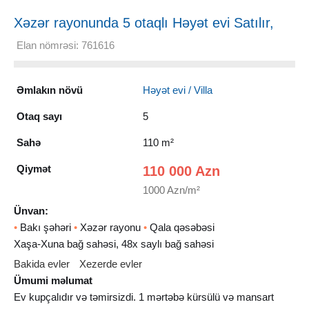
Xəzər rayonunda 5 otaqlı Həyət evi Satılır,
110 m²
Elan nömrəsi: 761616
Əmlakın növü
Həyət evi / Villa
Otaq sayı
5
Sahə
110 m²
Qiymət
110 000 Azn
1000 Azn/m²
Ünvan:
•
Bakı şəhəri
•
Xəzər rayonu
•
Qala qəsəbəsi
Xaşa-Xuna bağ sahəsi, 48x saylı bağ sahəsi
Bakida evler
Xezerde evler
Ümumi məlumat
Ev kupçalıdır və təmirsizdi. 1 mərtəbə kürsülü və mansart