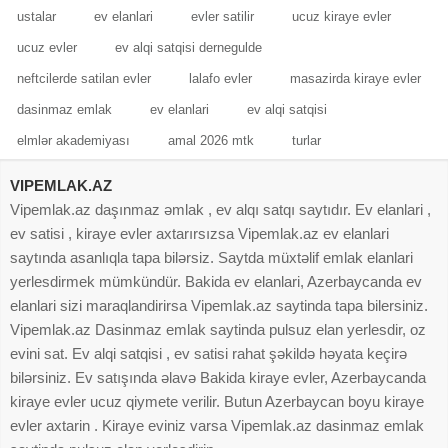
ustalar
ev elanlari
evler satilir
ucuz kiraye evler
ucuz evler
ev alqi satqisi dernegulde
neftcilerde satilan evler
lalafo evler
masazirda kiraye evler
dasinmaz emlak
ev elanlari
ev alqi satqisi
elmlər akademiyası
amal 2026 mtk
turlar
VIPEMLAK.AZ
Vipemlak.az daşınmaz əmlak , ev alqı satqı saytıdır. Ev elanlari ,
ev satisi , kiraye evler axtarırsızsa Vipemlak.az ev elanlari
saytında asanlıqla tapa bilərsiz. Saytda müxtəlif emlak elanlari
yerlesdirmek mümkündür. Bakida ev elanlari, Azerbaycanda ev
elanlari sizi maraqlandirirsa Vipemlak.az saytinda tapa bilersiniz.
Vipemlak.az Dasinmaz emlak saytinda pulsuz elan yerlesdir, oz
evini sat. Ev alqi satqisi , ev satisi rahat şəkildə həyata keçirə
bilərsiniz. Ev satışında əlavə Bakida kiraye evler, Azerbaycanda
kiraye evler ucuz qiymete verilir. Butun Azerbaycan boyu kiraye
evler axtarin . Kiraye eviniz varsa Vipemlak.az dasinmaz emlak