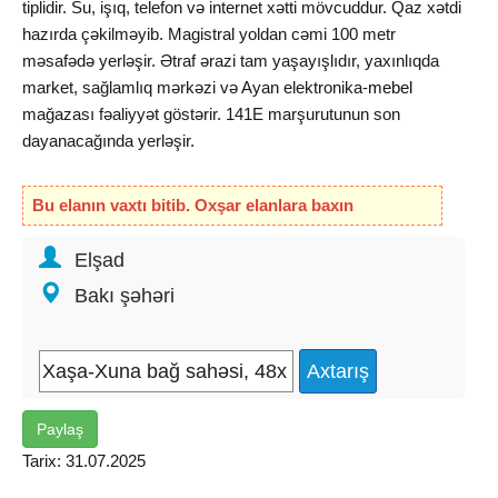
tiplidir. Su, işıq, telefon və internet xətti mövcuddur. Qaz xətdi
hazırda çəkilməyib. Magistral yoldan cəmi 100 metr
məsafədə yerləşir. Ətraf ərazi tam yaşayışlıdır, yaxınlıqda
market, sağlamlıq mərkəzi və Ayan elektronika-
mebel
mağazası fəaliyyət göstərir. 141E marşurutunun son
dayanacağında yerləşir.
Real alıcı ilə razılaşma mümkündür – qiymətdə endirim
Bu elanın vaxtı bitib. Oxşar elanlara baxın
ediləcək.
Fikri ciddi olan şəxslər əlaqə saxlasın.
Elşad
Bakı şəhəri
Paylaş
Tarix: 31.07.2025