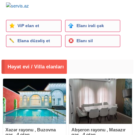
ViP elan et
Elanı irəli çək
Elana düzəliş et
Elanı sil
Həyət evi / Villa elanları
Xəzər rayonu , Buzovna
Abşeron rayonu , Masazır
qəs., 4 otaq
qəs., 4 otaq