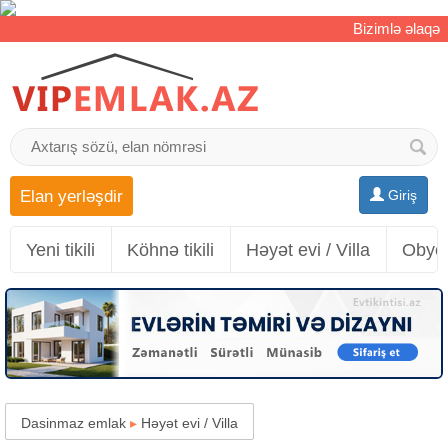
Bizimlə əlaqə
Elan yerləşdir
Giriş
Yeni tikili
Köhnə tikili
Həyət evi / Villa
Obyek
Dasinmaz emlak
▸
Həyət evi / Villa