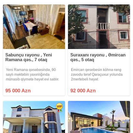
tikilib, tam təmirlidir, yerdən
yolunun yaxınlığında 6 nömrəli
məktəbin yaxınlığında 10
Sabunçu rayonu , Yeni
Suraxanı rayonu , Əmircan
Ramana qəs., 7 otaq
qəs., 5 otaq
Yeni Ramana qəsəbəsində, 90
Emircan qesebesin köhnə rəng
saylı məktəbin yaxınlığında
zavodu tərəf Qaraçuxur yolunda
münasib qiymətə həyət evi satılır.
2mertebeli həyət
Ev orta təmirlidir və yerləşmə
evi.66nom.avtobusa 150metr
baxımından çox əlverişli
mesafede.merkezi konalizasiya
95 000 Azn
92 000 Azn
ərazidədir. Yaxınlıqda məktəb,
bütün kom.deraitler daimidi.kombi
marketlər, bağça və idman zalı
sistemləri.heyete 2masin
yerləşir.
rahatlıqla daxil olur