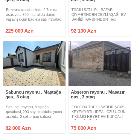
Buzovna qəsəbəsində 2.7sotda
TƏCİLİ SATILIR – BAZAR
əsas yola 700 m aralida daimi
QİYMƏTİNDƏN XEYLİ AŞAĞI! EV
yaşayış üçün bağ evi satılır.3yataq,
SAHİBİ TƏRƏFİNDƏN Təcili
1zal+metbex studiadir.2sanuzel,
vəsait lazım olduğu üçün şəxsi
həyətində filtirli hovuz, açıq
yaşayış üçün tikdirdiyim evimi
225 000 Azn
92 100 Azn
besetka, manqal zona, parking
bazar qiymətindən xeyli sərfəli
yeri var.Qaz, su, işıq
qiymətə satışa çıxarmışam. Evin
tikintisi və
Sabunçu rayonu , Maştağa
Abşeron rayonu , Masazır
qəs., 3 otaq
qəs., 3 otaq
Sabunçu rayonu, Maştağa
ÇOOOOX TƏCİLİ SATILIR ŞƏXSİ
qəsəbəsi, 293 saylı məktəbə yaxın
KEYFİYYƏTLİ İDEAL ÖZÜ ÜÇÜN
ərazidə, 2 sot torpaq sahəsi
TİKİLMİŞ HƏYƏT EVİ KUPÇALI
üzərində inşa edilmiş, 3 otaqlı,
XÜSUSİ MÜLKİYYƏT FƏRDİ
ümumi tikili sahəsi 88 kv/m olan
TİKİNTİ TƏYİNATLI. Masazır
82 000 Azn
75 000 Azn
Həyət Evi Satılır. Ev qoşa daşla
qəsəbəsi 569 nömrəli marşrut