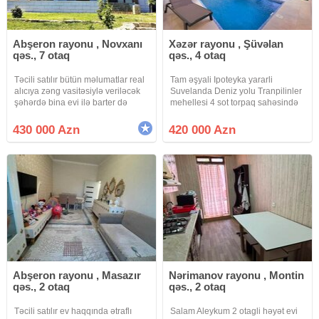
Abşeron rayonu , Novxanı
Xəzər rayonu , Şüvəlan
qəs., 7 otaq
qəs., 4 otaq
Təcili satılır bütün məlumatlar real
Tam əşyali Ipoteyka yararli
alıcıya zəng vasitəsiylə veriləcək
Suvelanda Deniz yolu Tranpilinler
şəhərdə bina evi ilə barter də
mehellesi 4 sot torpaq sahəsində
mümkündür uyğun hər variyyant
villa satılır. Məlumat: Həyətin
dəyərləndiriləcək Evdə 80 % təmir
sahəsi - 4 sot Evin sahəsi - 140 m²
430 000 Azn
420 000 Azn
işləri bitib
3 Yataq otaqı ■ Geniş zal Mətbəx
Qarderob
Abşeron rayonu , Masazır
Nərimanov rayonu , Montin
qəs., 2 otaq
qəs., 2 otaq
Təcili satılır ev haqqında ətraflı
Salam Aleykum 2 otagli həyət evi