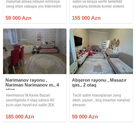
məlumat almaq istəyən nömrəyə
satılır və kirayə verilir təmirlidir
zəng etsin vatsapa yox Internetim
əşyalarla birlikdə kombi sistemi
olmayacaq
çəkilib həyət var 30kv navesi var
kondisioner var kupça var satış
59 000 Azn
155 000 Azn
155000 start giyməti mənzil
bahdigdan sonra
Nərimanov rayonu ,
Abşeron rayonu , Masazır
Nəriman Nərimanov m., 4
qəs., 2 otaq
otaq
Nerimanov M.Kesle Bazari
Təcili satılır maraqlanan zəng
yaxinliginda 4 otaq sahesi 80
etsin, yazsın , boş insanlar narahat
kv.m.olan heyet evi satilir.JEK
etməsin
evidir.Ev yaxsi temir olunub.Qaz,
isiq, su ve kanalzasiya sistemi
185 000 Azn
59 000 Azn
daimidir.Butun infrastrukturlar
yaxinliqda yerlesir.Menzilin