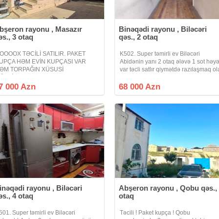
bşeron rayonu , Masazır
Binəqədi rayonu , Biləcəri
əs., 3 otaq
qəs., 2 otaq
OOOOX TƏCİLİ SATILIR. PAKET
K502. Super təmirli ev Biləcəri
UPÇA HƏM EVİN KUPÇASI VAR
Abidənin yanı 2 otaq ələvə 1 sot həyə
ƏM TORPAĞIN XÜSUSİ
var təcli satlır qiymətdə razılaşmaq ol
ÜLKİYYƏT. Masazır qəsəbəsi Fizuli
isdənlən vaxt baxmaq olar ciraq əml
üçəsi 4 daş kürsülü həyət evi satılır 3
kanalına abunə olun bütün vidyalar
7 000 Azn
68 000 Azn
taqlı ev mətbəx hamam sanitar
sizə catsın əgər sizlərin də
ovşağı yerləşir qaz su işıq
inəqədi rayonu , Biləcəri
Abşeron rayonu , Qobu qəs.,
əs., 4 otaq
otaq
501. Super təmirli ev Biləcəri
Təcili ! Paket kupça ! Qobu