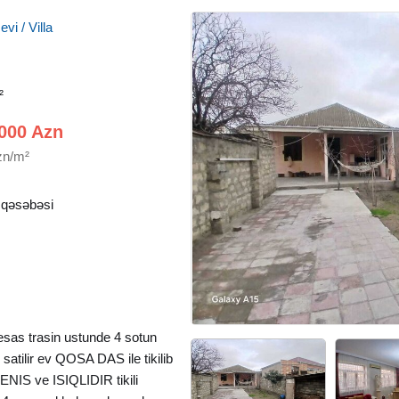
vi / Villa
²
000 Azn
zn/m²
 qəsəbəsi
 esas trasin ustunde 4 sotun
 satilir ev QOSA DAS ile tikilib
IS ve ISIQLIDIR tikili