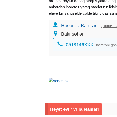
metbex boyuk qonaq otaqi 4 yataq otaqi 
anbardan ibaretdir yataq otaqlarinin iki
elave bir sanuzelde colde tikilib qaz su i
KOMBI iledir senedler CIXARIS+TE
Hesenov Kamran
iledir IPOTEKAYA yarayir etrafda he
(Bütün El
movcuddur mektebe 200m mesafe avto
Bakı şəhəri
mesafe bu erazide bos torpaqin qiymeti
0518146XXX
HAQQI 1%
nömrəni gös
Həyət evi / Villa elanları