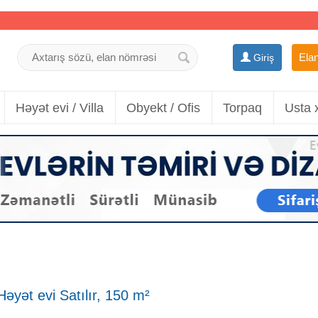
Elan
Giriş
Həyət evi / Villa
Obyekt / Ofis
Torpaq
Usta 
əyət evi Satılır, 150 m²