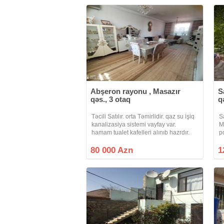
Abşeron rayonu , Masazır
S
qəs., 3 otaq
q
Təcili Satılır. orta Təmirlidir. qaz su işiq
S
kanalizasiya sistemi vayfay var.
M
hamam tualet kafelleri alınıb hazrdır.
p
Real alıcıya endirim olacaq Ev əşyalı
s
satılır.
s
80 000 Azn
1
o
h