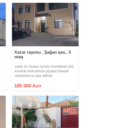
Xəzər rayonu , Şağan qəs., 5
otaq
satılır ev 3sotun içində 2mərtəbəli 200
kvadrat metr.dənizə piyada 5dəqlik
məsafədə.su qaz aktivdi
daimidi.həyətdə 2ədəd çənidə
var.rahat həyətində 3maşın saxlamaq
185 000 Azn
olar.mərdəkan şüvəlan yolunun
ustundə asvalta yaxın ele