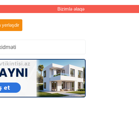
Bizimlə əlaqə
 yerləşdir
xidməti