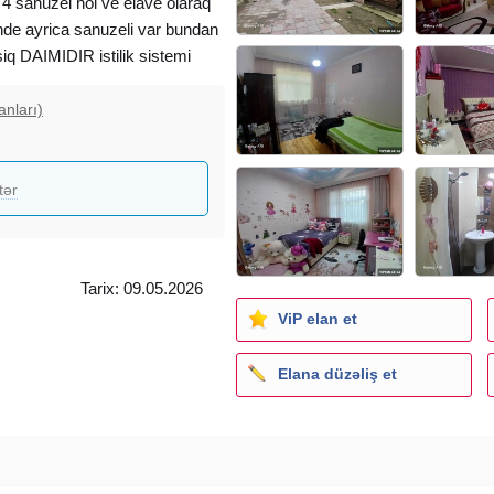
4 sanuzel hol ve elave olaraq
sinde ayrica sanuzeli var bundan
siq DAIMIDIR istilik sistemi
XPASPORT (PAKET KUPCA)
r bis INFRASTRUKTUR
anları)
bus dayanacaqina ise 100m
 23-25 min arasidir OFIS
tər
Tarix: 09.05.2026
ViP elan et
Elana düzəliş et