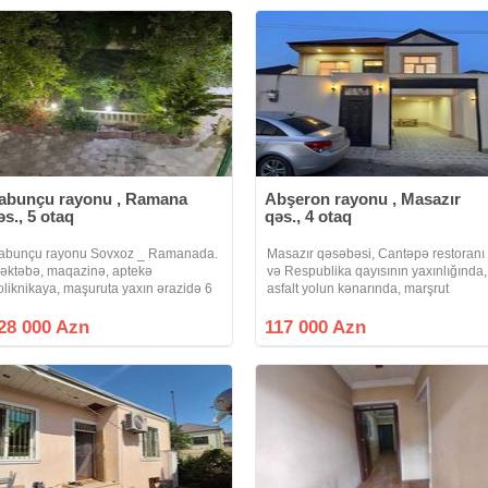
abunçu rayonu , Ramana
Abşeron rayonu , Masazır
əs., 5 otaq
qəs., 4 otaq
abunçu rayonu Sovxoz _ Ramanada.
Masazır qəsəbəsi, Cantəpə restoranı
əktəbə, maqazinə, aptekə
və Respublika qayısının yaxınlığında,
oliknikaya, maşuruta yaxın ərazidə 6
asfalt yolun kənarında, marşrut
ot torpaq sahəsi üzərində ümümi tikili
xətlərinin yaxınlığında, 20 yanvardan
ahəsi 200 kv /m olan 2 mərtəbəli, 5
gedən 142 n-li marşrut yolunun 100
28 000 Azn
117 000 Azn
taq, mətbəxt və 3 sanuzeldən ibarət
metrliyində, sənəd fərdi
əyət