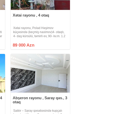
Xətai rayonu , 4 otaq
Xətai rayonu, Polad Həşimov
ti
küçəsində (keçmiş naximov)4- otaqlı,
ar
4- daş kürsülü, təmirli ev, 90- kv.m. 1.2
ak
sot.kombi var.genis asfalt küçə, gaz,
işığ, su daimi.yaxinligda məktəb-
89 000 Azn
baxca, iaşə obyektləri.ətrafli məlumat
 4
Abşeron rayonu , Saray qəs., 3
otaq
Satılır – Saray qəsəbəsində kupçalı