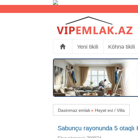
Yeni tikili
Köhnə tikili
Dasinmaz emlak
▸
Həyət evi / Villa
Sabunçu rayonunda 5 otaqlı H