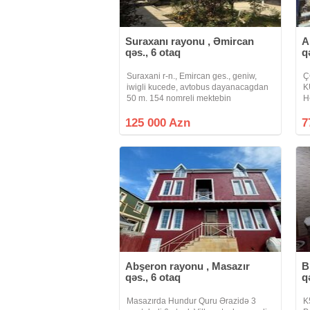
Suraxanı rayonu , Əmircan
A
qəs., 6 otaq
q
Suraxani r-n., Emircan ges., geniw,
Ç
iwigli kucede, avtobus dayanacagdan
K
50 m. 154 nomreli mektebin
H
yaxinliginda, 2, 6 sotun ustunde,
M
sahesi 140 kv.m. 6 otagli, 2 mertebeli
k
125 000 Azn
7
ev satilir. Ev 4 dawdan tikilib,
o
mertebelerin
q
Abşeron rayonu , Masazır
B
qəs., 6 otaq
q
Masazırda Hundur Quru Ərazidə 3
K