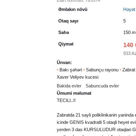
Elan nömrəsi: 789974
Əmlakın növü
Həyət e
Otaq sayı
5
Sahə
150 m
Qiymət
140 
933 A
Ünvan:
•
Bakı şəhəri
•
Sabunçu rayonu
•
Zabrat
Xaver Veliyev kucesi
Bakida evler
Sabuncuda evler
Ümumi məlumat
TECILI..!!
Zabratda 21 sayli poliklinikanin yaninda
icinde GENIS kvadratli 5 otaqli heyet evi
yerden 3 das KURSULUDUR otaqlari GEN