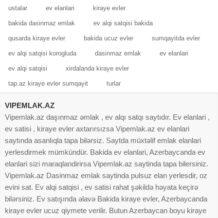
ustalar
ev elanlari
kiraye evler
bakida dasinmaz emlak
ev alqi satqisi bakida
qusarda kiraye evler
bakida ucuz evler
sumqayitda evler
ev alqi satqisi korogluda
dasinmaz emlak
ev elanlari
ev alqi satqisi
xirdalanda kiraye evler
tap.az kiraye evler sumqayit
turlar
VIPEMLAK.AZ
Vipemlak.az daşınmaz əmlak , ev alqı satqı saytıdır. Ev elanlari ,
ev satisi , kiraye evler axtarırsızsa Vipemlak.az ev elanlari
saytında asanlıqla tapa bilərsiz. Saytda müxtəlif emlak elanlari
yerlesdirmek mümkündür. Bakida ev elanlari, Azerbaycanda ev
elanlari sizi maraqlandirirsa Vipemlak.az saytinda tapa bilersiniz.
Vipemlak.az Dasinmaz emlak saytinda pulsuz elan yerlesdir, oz
evini sat. Ev alqi satqisi , ev satisi rahat şəkildə həyata keçirə
bilərsiniz. Ev satışında əlavə Bakida kiraye evler, Azerbaycanda
kiraye evler ucuz qiymete verilir. Butun Azerbaycan boyu kiraye