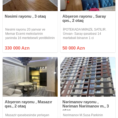
Nəsimi rayonu , 3 otaq
Abşeron rayonu , Saray
qəs., 2 otaq
Nesimi rayonu 20 yanvar ve
İPOTEKADA MƏNZİL SATILIR.
Memar Ecemi metrolarinin
Ünvan- Saray qəsəbəsi 14
yaninda 16 mertebewli yenitikilinin
mərtəbəli binanın 1 ci
11-ci mertebesinde sahesi 127
mərtəbəsində, sahəsi 90 kv olan,
kv/m olan skvaznoy (yelceken)
qanuni 2 otaqlı mənzil satılır. , İşıq
330 000 Azn
50 000 Azn
qazli kupcali IPOTEKAYA
su qaz , internet daimidir, istilik
YARARLI 3 otaqli menzil
sistemi mərkəzidir . .
satilir.Menzilde
Abşeron rayonu , Masazır
Nərimanov rayonu ,
qəs., 2 otaq
Nəriman Nərimanov m., 3
otaq
Masazir qəsəbəsində yerləşən
Nerimanov M.Susa Parkinin