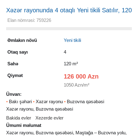
Xəzər rayonunda 4 otaqlı Yeni tikili Satılır, 120
m²
Elan nömrəsi: 759226
Əmlakın növü
Yeni tikili
Otaq sayı
4
Sahə
120 m²
Qiymət
126 000 Azn
1050 Azn/m²
Ünvan:
•
Bakı şəhəri
•
Xəzər rayonu
•
Buzovna qəsəbəsi
Xəzər rayonu, Buzovna qəsəbəsi
Bakida evler
Xezerde evler
Ümumi məlumat
Xəzər rayonu, Buzovna qəsəbəsi, Maştağa – Buzovna yolu,