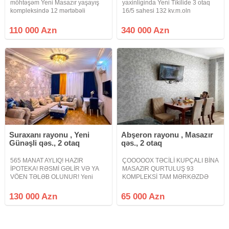
möhtəşəm Yeni Masazır yaşayış
yaxinliginda Yeni Tikilide 3 otaq
kompleksində 12 mərtəbəli
16/5 sahesi 132 kv.m.oln
binanın 2-ci mərtəbəsində sahəsi
Podmayak menzil satilir.Menzilin
55 kv.m.olan kupçalı, ipotekaya
yaxsi Proyekti var.Binanin gensi
110 000 Azn
340 000 Azn
yararlı, super təmirli, əşyalı, dosta,
heyeti ve Parkingi var.Butun
qardaşa layiq 2 otaqlı bina
infrastrukturlar yaxinliqda yerlesir
Suraxanı rayonu , Yeni
Abşeron rayonu , Masazır
Günəşli qəs., 2 otaq
qəs., 2 otaq
565 MANAT AYLIQ! HAZIR
ÇOOOOOX TƏCİLİ KUPÇALI BİNA
İPOTEKA! RƏSMİ GƏLİR VƏ YA
MASAZIR QURTULUŞ 93
VÖEN TƏLƏB OLUNUR! Yeni
KOMPLEKSİ TAM MƏRKƏZDƏ
Günəşli qəsəbəsində yerləşən
PARKIN YANI Masazır Qurtuluş 93
Yeni Günəşli D massivində
yaşayış kompleksində tamtəmirli
130 000 Azn
65 000 Azn
QANUNİ 2 otaqlı mənzil satışa
mənzil tam mərkəzdə parkın
çıxarılır. Mənzil yeni tikili 15
yanında satılır 2 otağa peredelka
mərtəbəli binanın 15-ci
mənzil hamam sanitar