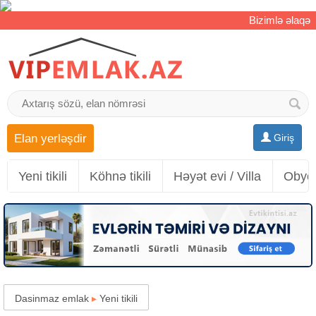
Bizimlə əlaqə
Elan yerləşdir
Giriş
Yeni tikili
Köhnə tikili
Həyət evi / Villa
Obyek
Dasinmaz emlak
▸
Yeni tikili