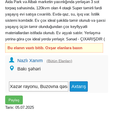
Aida Park və Albalı marketin yaxınlığında yerləşən 3 sot
torpaq sahəsində, 120kvm olan 4 otaqlı Super təmirli fərdi
yaşayış evi satışa cıxarılıb. Evdə qaz, su, işıq var. İstilik
sistemi kombidir. Ev çox ideal şəkildə təmir olunub və şəxsi
yaşayış üçün təmir olunduğundan çox keyfiyyətli
materiallardan istifadə olunub. Ev əşyalı satılır. Yerləşmə
yerinə görə çox ideal yerdə yerləşir. Sənəd - ÇIXARIŞDIR (
KUPÇA ).
Bu elanın vaxtı bitib. Oxşar elanlara baxın
Qiymət : 126 000 AZN
Nazlı Xanım
(Bütün Elanları)
Bakı şəhəri
Şirkətin xidmət haqqı 1 % təşkil edir.
Paylaş
Tarix: 05.07.2025