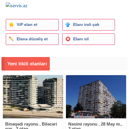
ViP elan et
Elanı irəli çək
Elana düzəliş et
Elanı sil
Yeni tikili elanları
Binəqədi rayonu , Biləcəri
Nəsimi rayonu , 28 May m.,
qəs., 2 otaq
2 otaq