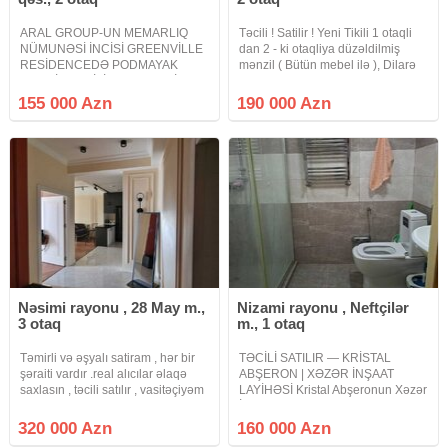
ARAL GROUP-UN MEMARLIQ
Təcili ! Satilir ! Yeni Tikili 1 otaqli
NÜMUNƏSİ İNCİSİ GREENVİLLE
dan 2 - ki otaqliya düzəldilmiş
RESİDENCEDƏ PODMAYAK
mənzil ( Bütün mebel ilə ), Dilarə
MƏNZİL TƏCİLİ SATILIR UNİKAL
Əliyeva küçəsində, " Səməd
YENİ TİKİLİ PRESTİJLİ ELİT
Vurğun Bağı ", Dəmir Yolları
155 000 Azn
190 000 Azn
YAŞAYIŞ KOMPLEKSİ PREMİUM
idaresi və " 28 May " metrosu
KEYFİYYƏTLİ GREENVİLLE
RESİDENCEDƏ. Bakı şəhərində
ən prestijli
Nəsimi rayonu , 28 May m.,
Nizami rayonu , Neftçilər
3 otaq
m., 1 otaq
Təmirli və əşyalı satiram , hər bir
TƏCİLİ SATILIR — KRİSTAL
şəraiti vardır .real alıcılar əlaqə
ABŞERON | XƏZƏR İNŞAAT
saxlasın , təcili satılır , vasitəçiyəm
LAYİHƏSİ Kristal Abşeronun Xəzər
İnşaat layihəsində yerləşən,
yüksək keyfiyyətlə təmir olunmuş,
320 000 Azn
160 000 Azn
tam əşyalı və yaşayış üçün tam