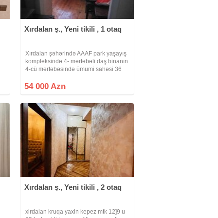
Xırdalan ş., Yeni tikili , 1 otaq
Xırdalan şəhərində AAAF park yaşayış
kompleksində 4- mərtəbəli daş binanın
4-cü mərtəbəsində ümumi sahəsi 36
m2 olan təmirli mənzil bəzi əşyalarla
birlikdə satılr. Yaşayış kompleksinin
54 000 Azn
özündə litsey , uşaq baxçası idman
Xırdalan ş., Yeni tikili , 2 otaq
xirdalan kruqa yaxin kepez mtk 12]9 u