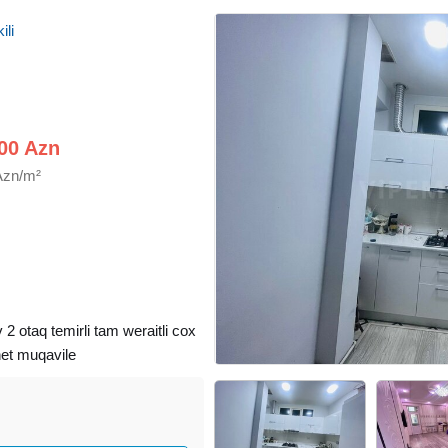
ili
00 Azn
Azn/m²
2 otaq temirli tam weraitli cox
enet muqavile