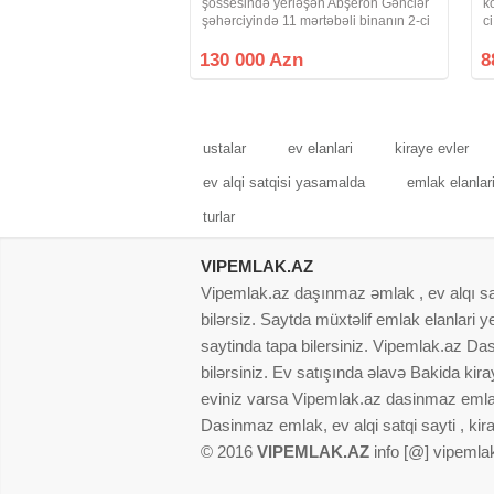
şossesində yerləşən Abşeron Gənclər
k
şəhərciyində 11 mərtəbəli binanın 2-ci
c
mərtəbəsində sahəsi 85 kv .m olan
ü
qanuni 3 otaqlı təmirli, qismən əşyalı
i
130 000 Azn
8
bina evi təcili satılır.Kupça bu ayın
s
T
ustalar
ev elanlari
kiraye evler
ev alqi satqisi yasamalda
emlak elanlar
turlar
VIPEMLAK.AZ
Vipemlak.az daşınmaz əmlak , ev alqı satqı
bilərsiz. Saytda müxtəlif emlak elanlari
saytinda tapa bilersiniz. Vipemlak.az Dasi
bilərsiniz. Ev satışında əlavə Bakida kir
eviniz varsa Vipemlak.az dasinmaz emlak
Dasinmaz emlak, ev alqi satqi sayti , kir
© 2016
VIPEMLAK.AZ
info [@] vipemla