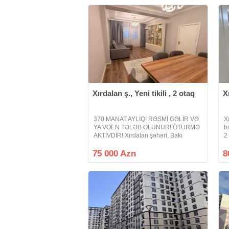
Xırdalan ş., Yeni tikili , 2 otaq
X
370 MANAT AYLIQ! RƏSMİ GƏLİR VƏ
X
YA VÖEN TƏLƏB OLUNUR! ÖTÜRMƏ
b
AKTİVDİR! Xırdalan şəhəri, Bakı
2
Sumqayıt şossesi 17-ci km, KBT
m
Dream land yaşayış kompleksində 2
75 000 Azn
8
otağa düzəlmə mənzil satışa çıxarılır.
Mənzil yeni tikili 17