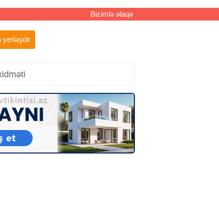
Bizimlə əlaqə
 yerləşdir
xidməti