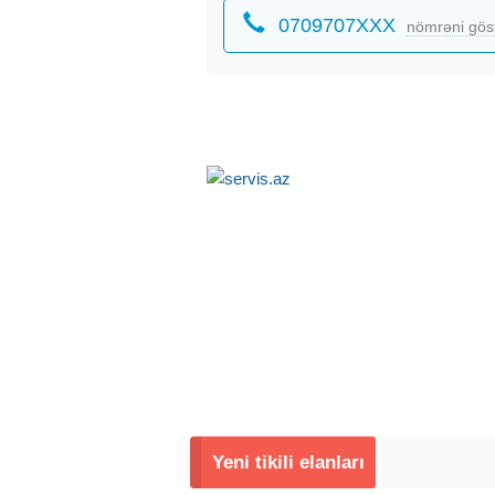
0709707XXX
nömrəni gös
Yeni tikili elanları