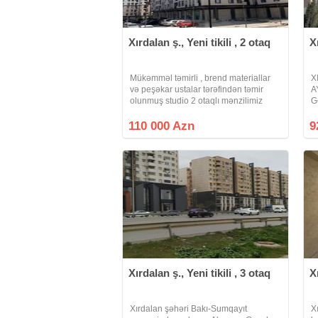
Xırdalan ş., Yeni tikili , 2 otaq
X
Mükəmməl təmirli , brend materiallar
X
və peşəkar ustalar tərəfindən təmir
A
olunmuş studio 2 otaqlı mənzilimiz
G
satışa çıxartdıq .
O
S
110 000 Azn
9
T
K
Xırdalan ş., Yeni tikili , 3 otaq
X
Xırdalan şəhəri Bakı-Sumqayıt
X