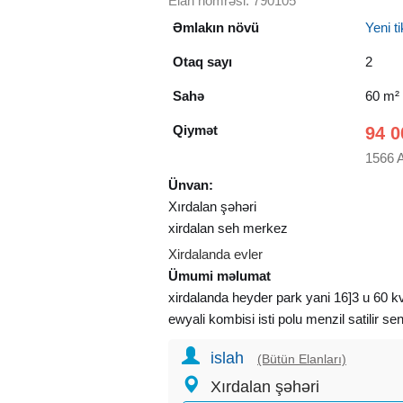
Elan nömrəsi: 790105
Əmlakın növü
Yeni tik
Otaq sayı
2
Sahə
60 m²
Qiymət
94 0
1566 
Ünvan:
Xırdalan şəhəri
xirdalan seh merkez
Xirdalanda evler
Ümumi məlumat
xirdalanda heyder park yani 16]3 u 60 kv 
ewyali kombisi isti polu menzil satilir s
islah
(Bütün Elanları)
Xırdalan şəhəri