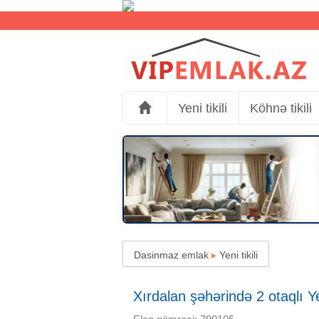
Yeni tikili
Köhnə tikili
Dasinmaz emlak
▸
Yeni tikili
Xırdalan şəhərində 2 otaqlı Yen