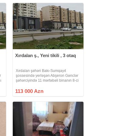
Xırdalan ş., Yeni tikili , 3 otaq
Xırdalan şəhəri Bakı-Sumqayıt
r
şossesində yerləşən Abşeron Gənclər
ı
şəhərciyində 11 mərtəbəli binanın 8-ci
mərtəbəsində sahəsi 70 kv .m olan 3
otaqlı super təmirli, kupçalı, ipotekaya
113 000 Azn
yararlı bina evi təcili satılır.Qaz,