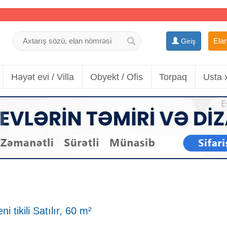
Elan
Giriş
Həyət evi / Villa
Obyekt / Ofis
Torpaq
Usta 
i tikili Satılır, 60 m²