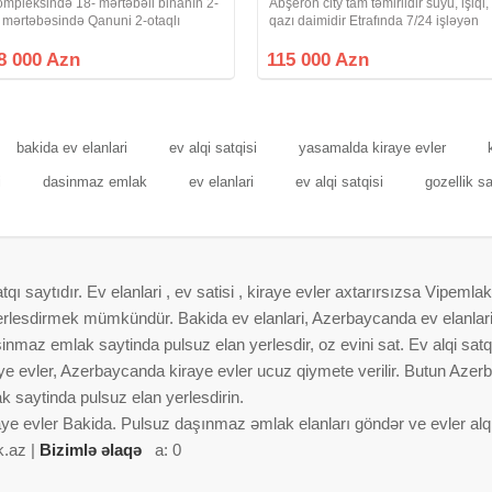
ompleksində 18- mərtəbəli binanın 2-
Abşeron city tam təmirlidir suyu, işiqi,
i mərtəbəsində Qanuni 2-otaqlı
qazı daimidir Etrafında 7/24 işləyən
mumi sahəsi 65 m2 olan şəxsi
market, məktəb , bağça var Bütün iaş
dtifadə üçün təmir olunmuş mənzil
obyektlerinə yaxındır. 2 otağa
8 000 Azn
115 000 Azn
atılr. Yaşayış kompleksinin özündə
düzəlmədir ümumi sahesi 45kv
ibb
bakida ev elanlari
ev alqi satqisi
yasamalda kiraye evler
i
dasinmaz emlak
ev elanlari
ev alqi satqisi
gozellik s
 saytıdır. Ev elanlari , ev satisi , kiraye evler axtarırsızsa Vipemlak
 yerlesdirmek mümkündür. Bakida ev elanlari, Azerbaycanda ev elanlar
nmaz emlak saytinda pulsuz elan yerlesdir, oz evini sat. Ev alqi satqis
aye evler, Azerbaycanda kiraye evler ucuz qiymete verilir. Butun Azer
 saytinda pulsuz elan yerlesdirin.
aye evler Bakida. Pulsuz daşınmaz əmlak elanları göndər ve evler alqi 
k.az |
Bizimlə əlaqə
a: 0