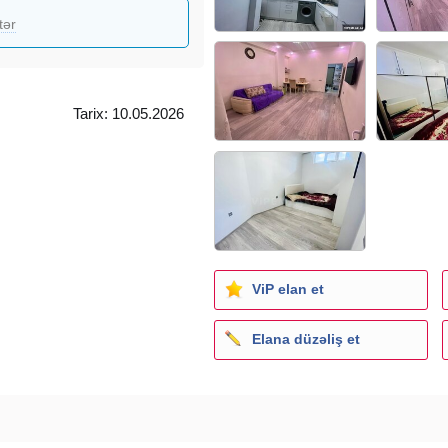
tər
Tarix: 10.05.2026
ViP elan et
Elana düzəliş et