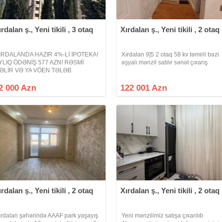
ırdalan ş., Yeni tikili , 3 otaq
Xırdalan ş., Yeni tikili , 2 otaq
IRDALANDA HAZIR 4%-Lİ İPOTEKA!
Xırdalan 9]5 2 otaq 58 kv təmirli bəzi
YLIQ ÖDƏNİŞ 577 AZN! RƏSMİ
əşyalı mənzil satılır sənət çıxarış
ƏLİR VƏ YA VÖEN TƏLƏB
LUNUR.! Xırdalan şəhəri, Bakı –
umqayıt yolu 17-ci km, Ər-Riyad
2 000 Azn
122 001 Azn
icarət mərkəzi ilə üz bə üz yerləşən
örpü-Bina MTK-ya məxsus 15
ırdalan ş., Yeni tikili , 2 otaq
Xırdalan ş., Yeni tikili , 2 otaq
ırdalan şəhərində AAAF park yaşayış
Yeni mənzilimiz satışa çıxarılıb