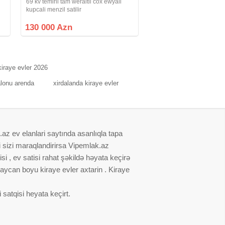
69 kv temirli tam weraitli cox ewyali
kupcali menzil satilir
ə
130 000 Azn
kiraye evler 2026
alonu arenda
xirdalanda kiraye evler
.az ev elanlari saytında asanlıqla tapa
i sizi maraqlandirirsa Vipemlak.az
i , ev satisi rahat şəkildə həyata keçirə
baycan boyu kiraye evler axtarin . Kiraye
satqisi heyata keçirt.