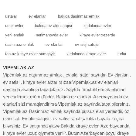
ustalar
ev elanlari
bakida dasinmaz emlak
ucuz evler
bakida ev alqi satqisi
xirdalanda evler
yeni emlak
nerimanovda evler
kiraye evler xezerde
dasinmaz emlak
ev elanlari
ev alqi satqisi
tap.az kiraye evler sumqayit
xirdalanda kiraye evler
turlar
VIPEMLAK.AZ
Vipemlak.az daşınmaz əmlak , ev alqı satqı saytıdır. Ev elanlari ,
ev satisi , kiraye evler axtarırsızsa Vipemlak.az ev elanlari
saytında asanlıqla tapa bilərsiz. Saytda müxtəlif emlak elanlari
yerlesdirmek mümkündür. Bakida ev elanlari, Azerbaycanda ev
elanlari sizi maraqlandirirsa Vipemlak.az saytinda tapa bilersiniz.
Vipemlak.az Dasinmaz emlak saytinda pulsuz elan yerlesdir, oz
evini sat. Ev alqi satqisi , ev satisi rahat şəkildə həyata keçirə
bilərsiniz. Ev satışında əlavə Bakida kiraye evler, Azerbaycanda
kiraye evler ucuz qiymete verilir. Butun Azerbaycan boyu kiraye