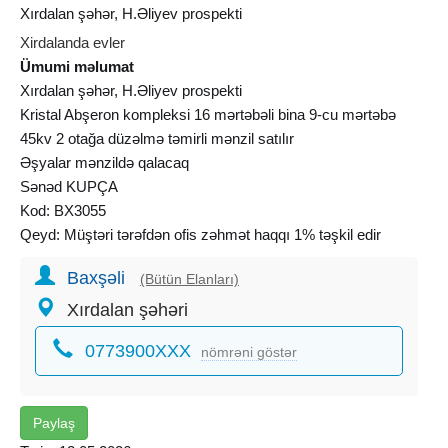
Xırdalan şəhər, H.Əliyev prospekti
Xirdalanda evler
Ümumi məlumat
Xırdalan şəhər, H.Əliyev prospekti
Kristal Abşeron kompleksi 16 mərtəbəli bina 9-cu mərtəbə
45kv 2 otağa düzəlmə təmirli mənzil satılır
Əşyalar mənzildə qalacaq
Sənəd KUPÇA
Kod: BX3055
Qeyd: Müştəri tərəfdən ofis zəhmət haqqı 1% təşkil edir
Baxşəli
(Bütün Elanları)
Xırdalan şəhəri
0773900XXX
nömrəni göstər
Paylaş