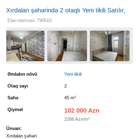
Xırdalan şəhərində 2 otaqlı Yeni tikili Satılır,
45 m²
Elan nömrəsi: 790510
Əmlakın növü
Yeni tikili
Otaq sayı
2
Sahə
45 m²
Qiymət
102 000 Azn
2266 Azn/m²
Ünvan:
Xırdalan şəhəri