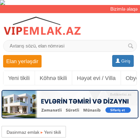
Bizimlə əlaqə
Elan yerləşdir
Giriş
Yeni tikili
Köhnə tikili
Həyət evi / Villa
Obyek
Dasinmaz emlak
▸
Yeni tikili