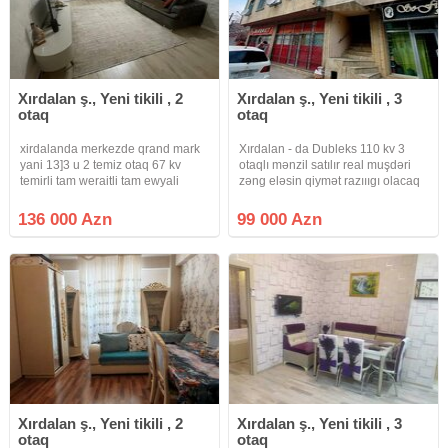
Xırdalan ş., Yeni tikili , 2
Xırdalan ş., Yeni tikili , 3
otaq
otaq
xirdalanda merkezde qrand mark
Xırdalan - da Dubleks 110 kv 3
yani 13]3 u 2 temiz otaq 67 kv
otaqlı mənzil satılır real muşdəri
temirli tam weraitli tam ewyali
zəng eləsin qiymət razıııgı olacaq
kupcali menzil satilir
136 000 Azn
99 000 Azn
Xırdalan ş., Yeni tikili , 2
Xırdalan ş., Yeni tikili , 3
otaq
otaq