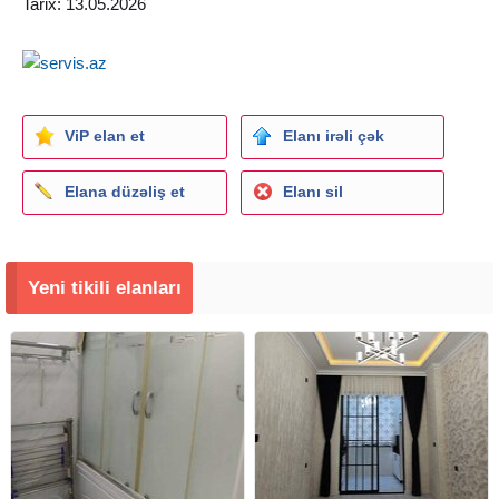
Tarix: 13.05.2026
ViP elan et
Elanı irəli çək
Elana düzəliş et
Elanı sil
Yeni tikili elanları