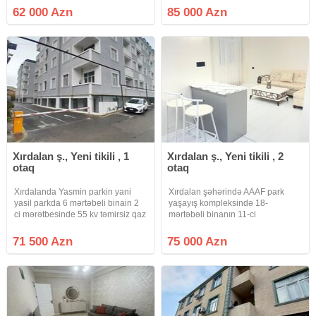
kupçalı, əşyalı bina evi təcili
ŞOSSESİ ABŞERON GƏNCLƏR
62 000 Azn
85 000 Azn
satılır.Qaz, su, işıq, lifti
ŞƏHƏRCİYİ. Xırdalan şəhəri Bakı
var.Yaxınlığında dost mərkəzi,
Sumqayıt yolunun kənarında
Riyad ticarət mərkəzi ilə üzbəüz
yerləşən
Xırdalan ş., Yeni tikili , 1
Xırdalan ş., Yeni tikili , 2
otaq
otaq
Xırdalanda Yasmin parkin yani
Xırdalan şəhərində AAAF park
yasil parkda 6 mərtəbeli binain 2
yaşayış kompleksində 18-
ci mərətbesinde 55 kv təmirsiz qaz
mərtəbəli binanın 11-ci
su işi lifdi var sənət kupca həmən
mərtəbəsində Şəxsi istifadə üçün
temir et yaşa qiymət kv 1300 azn
təmir olunmuş ümumi sahəsi 48
71 500 Azn
75 000 Azn
m2 olan 2-otağa düzəlmə əla
təmirli mənzil satılr. Yaşayış
kompleksinin özündə