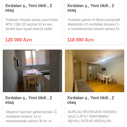
Xırdalan ş., Yeni tikili , 2
Xırdalan ş., Yeni tikili , 2
otaq
otaq
Xırdalan Heydər parka yaxın köpü
Xırdalan şəhəri H.Əliyev prospekti
MTK 15]8 1]2 keçmə 53 kv əla
Mərkəzdə 10 mərtəbəli binanın 5-
təmirli bəzi əşyalı mənzil satılır
ci mərtəbəsində ümumi sahəsi 51
sənət kupça
m2 olan əla təmirli 2-otağa
düzəlmə təmirli mənzil satılır .
120 000 Azn
118 000 Azn
Qazı, suyu, işıqı daimidir. Binada 2
sığma lifti işləkdir.
Xırdalan ş., Yeni tikili , 2
Xırdalan ş., Yeni tikili , 2
otaq
otaq
Abşeron Gənclər şəhərciyində 11
KUPÇALI İPOTEKAYA YARARLI
mərtəbəli binanın 11-ci
QAZLI LİFTLİ TAMTƏMİRLİ
mərtəbəsində sahəsi 36 kv .m
ƏŞYALI SATILIR XIRDALAN
olan 2 otaqlıstudio tipli təmirli,
ŞƏHƏRİ BAKI-SUMQAYIT