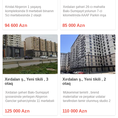
Kristal Abşeron 1 yaşayış
Xırdalan şəhəri 26-cı məhəllə
kompleksində 9 mərtəbəli binanın
Bakı-Sumqayıt yolunun 7-ci
5ci mərtəbəsində 2 otaqli
kilometrində AAAF Parkin inşa
43kvadratlı mənzil satılır. Qaz, su,
etdiyi OLİMP MTK -ya məxsus
işıq, lift daimidiк. İstilik kombidir.
hazır və yaşayışlı 13- mərtəbəli
94 600 Azn
85 000 Azn
Mənzil tam mərkəzdə yerləşir
binanın 7-ci mərtəbəsində ümumi
Kompieksde butun serayit
sahəsi 60 kv m olan 3-otağa
düzəlmə
Xırdalan ş., Yeni tikili , 3
Xırdalan ş., Yeni tikili , 2
otaq
otaq
Xırdalan şəhəri Bakı-Sumqayıt
Mükəmməl təmirli , brend
şossesində yerləşən Abşeron
materiallar və peşəkar ustalar
Gənclər şəhərciyində 11 mərtəbəli
tərəfindən təmir olunmuş studio 2
binanın 6-cı mərtəbəsində sahəsi
otaqlı mənzilimiz satışa çıxartdıq .
85 kv .m olan qanuni 3 otaqlı
125 000 Azn
110 000 Azn
super təmirli, kupçalı bina evi təcili
satılır.Qaz, su, işıq,