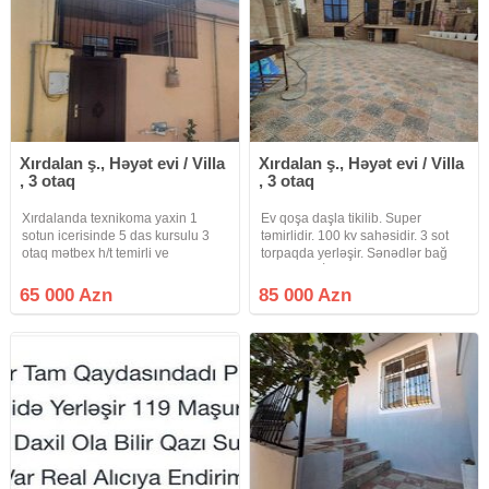
Xırdalan ş., Həyət evi / Villa
Xırdalan ş., Həyət evi / Villa
, 3 otaq
, 3 otaq
Xırdalanda texnikoma yaxin 1
Ev qoşa daşla tikilib. Super
sotun icerisinde 5 das kursulu 3
təmirlidir. 100 kv sahəsidir. 3 sot
otaq mətbex h/t temirli ve
torpaqda yerləşir. Sənədlər bağ
mebelllər qarşıq satılır qaz su işiq
sənədidir. İşıq, qaz, su, telefon
daimidir sənət bələdiye 15 kv
komunalları var. 2017 ci ildən
65 000 Azn
85 000 Azn
həyeti var qiymət 65000 azn reyal
tikilib. Evin patalokuna kimi taxta
alciya endirim olacaq
işləmələrdir. Kombi