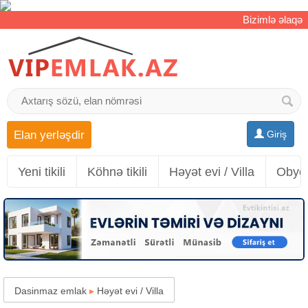
Bizimlə əlaqə
Elan yerləşdir
Giriş
Yeni tikili
Köhnə tikili
Həyət evi / Villa
Obyek
Dasinmaz emlak
▸
Həyət evi / Villa