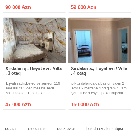
85000 azn nən başlayır
uzərində olan 2 ci araz marketdə
içəri girdikdə meçidə yaxın
90 000 Azn
59 000 Azn
istqamətdə :. Evin tikintisi idealdır
fintameti 60/40 tökülüp 18
Xırdalan ş., Həyət evi / Villa
Xırdalan ş., Həyət evi / Villa
, 3 otaq
, 4 otaq
Eşyali satilir.Belediye senedi, 119
p.k xirdalanda qafqaz un yaxin 2
marşuruta 5 deq mesafe.Tecili
sotda 2 mertebe 4 otaq temirli tam
satilir! 3 otaq 1 metbex
şeraitli bezi eşyali paket kupcali
geniş heyetli ev satilir
47 000 Azn
150 000 Azn
ustalar
ev elanlari
ucuz evler
bakida ev alqi satqisi