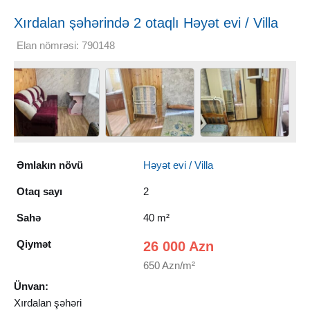
Xırdalan şəhərində 2 otaqlı Həyət evi / Villa
Satılır, 40 m²
Elan nömrəsi: 790148
Əmlakın növü
Həyət evi / Villa
Otaq sayı
2
Sahə
40 m²
Qiymət
26 000 Azn
650 Azn/m²
Ünvan:
Xırdalan şəhəri