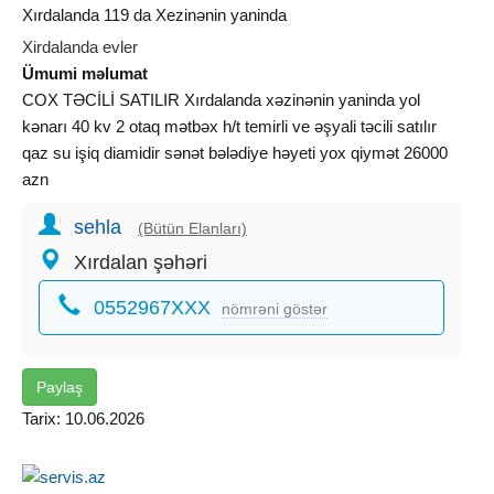
Xırdalanda 119 da Xezinənin yaninda
Xirdalanda evler
Ümumi məlumat
COX TƏCİLİ SATILIR Xırdalanda xəzinənin yaninda yol
kənarı 40 kv 2 otaq mətbəx h/t temirli ve əşyali təcili satılır
qaz su işiq diamidir sənət bələdiye həyeti yox qiymət 26000
azn
sehla
(Bütün Elanları)
Xırdalan şəhəri
0552967XXX
nömrəni göstər
Paylaş
Tarix: 10.06.2026