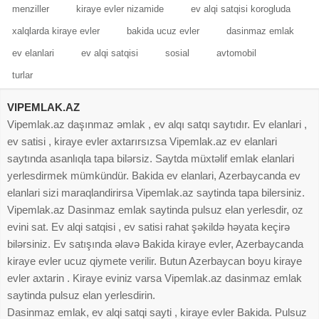
menziller
kiraye evler nizamide
ev alqi satqisi korogluda
xalqlarda kiraye evler
bakida ucuz evler
dasinmaz emlak
ev elanlari
ev alqi satqisi
sosial
avtomobil
turlar
VIPEMLAK.AZ
Vipemlak.az daşınmaz əmlak , ev alqı satqı saytıdır. Ev elanlari ,
ev satisi , kiraye evler axtarırsızsa Vipemlak.az ev elanlari
saytında asanlıqla tapa bilərsiz. Saytda müxtəlif emlak elanlari
yerlesdirmek mümkündür. Bakida ev elanlari, Azerbaycanda ev
elanlari sizi maraqlandirirsa Vipemlak.az saytinda tapa bilersiniz.
Vipemlak.az Dasinmaz emlak saytinda pulsuz elan yerlesdir, oz
evini sat. Ev alqi satqisi , ev satisi rahat şəkildə həyata keçirə
bilərsiniz. Ev satışında əlavə Bakida kiraye evler, Azerbaycanda
kiraye evler ucuz qiymete verilir. Butun Azerbaycan boyu kiraye
evler axtarin . Kiraye eviniz varsa Vipemlak.az dasinmaz emlak
saytinda pulsuz elan yerlesdirin.
Dasinmaz emlak, ev alqi satqi sayti , kiraye evler Bakida. Pulsuz