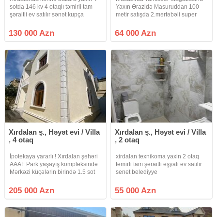
sotda 146 kv 4 otaqlı təmirli tam
Yaxın Ərazidə Masuruddan 100
şəraitli ev satılır sənət kupça
metir satışda 2.mərtəbəli super
təmirli 3_otaqlı həyət evi var real
Alıcı zəng eləsin Mətbəxt mebeli
130 000 Azn
64 000 Azn
yıgıllb Kombi sisdemi Qoşulub
qiymıt razılıgı olacaq.
Xırdalan ş., Həyət evi / Villa
Xırdalan ş., Həyət evi / Villa
, 4 otaq
, 2 otaq
İpotekaya yararlı ! Xırdalan şəhəri
xirdalan texnikoma yaxin 2 otaq
AAAF Park yaşayış kompleksində
temirli tam şeraitli eşyali ev satilir
Mərkəzi küçələrin birində 1.5 sot
senet belediyye
torpağın içində 2-mərtəbəli 4-
otaqlı təmirli həyət evi satılır. Ev
205 000 Azn
55 000 Azn
qoşa daşla tikilib , kürsülüdür .
Suyu, qazı,