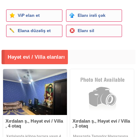
ViP elan et
Elanı irəli çək
Elana düzəliş et
Elanı sil
Həyət evi / Villa elanları
Xırdalan ş., Həyət evi / Villa
Xırdalan ş., Həyət evi / Villa
, 4 otaq
, 3 otaq
Xırdalanda köhnə bazara yaxın 4
Masazırda Tamısdor Magazasına