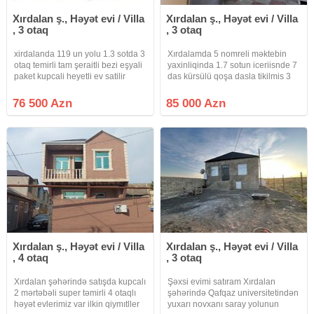
Xırdalan ş., Həyət evi / Villa
Xırdalan ş., Həyət evi / Villa
, 3 otaq
, 3 otaq
xirdalanda 119 un yolu 1.3 sotda 3
Xırdalamda 5 nomreli məktebin
otaq temirli tam şeraitli bezi eşyali
yaxinliqinda 1.7 sotun iceriisnde 7
paket kupcali heyetli ev satilir
das kürsülü qoşa dasla tikilmis 3
otaq mətbəx h/t normal təmirli qa
zsu işiq diamidir sənət kupca 2
76 500 Azn
85 000 Azn
masinliq həyeti var qiymət 85000
azn
Xırdalan ş., Həyət evi / Villa
Xırdalan ş., Həyət evi / Villa
, 4 otaq
, 3 otaq
Xırdalan şəhərində satışda kupcalı
Şəxsi evimi satıram Xırdalan
2 mərtəbəli super təmirli 4 otaqlı
şəhərində Qafqaz universitetindən
həyət evlerimiz var ilkin qiymıtller
yuxarı novxanı saray yolunun