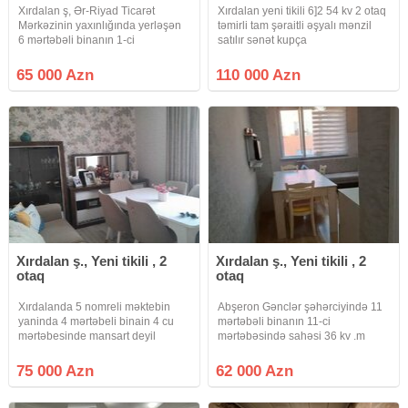
Xırdalan ş, Ər-Riyad Ticarət
Xırdalan yeni tikili 6]2 54 kv 2 otaq
Mərkəzinin yaxınlığında yerləşən
təmirli tam şəraitli əşyalı mənzil
6 mərtəbəli binanın 1-ci
satılır sənət kupça
mərtəbəsində sahəsi 56 m² olan 2
otaqlı əla təmirli mənzil satılır.
65 000 Azn
110 000 Azn
Mənzil yerdən kifayət qədər
hündürdür, altında 3.20 metrlik
Xırdalan ş., Yeni tikili , 2
Xırdalan ş., Yeni tikili , 2
otaq
otaq
Xırdalanda 5 nomreli məktebin
Abşeron Gənclər şəhərciyində 11
yaninda 4 mərtəbeli binain 4 cu
mərtəbəli binanın 11-ci
mərtəbesinde mansart deyil
mərtəbəsində sahəsi 36 kv .m
mənzildir 56 kv 2 otaq mətbəx h/t
olan 2 otaqlıstudio tipli təmirli,
temirli qaz su işiq diamdir sənət
kupçalı, əşyalı bina evi təcili
75 000 Azn
62 000 Azn
hələlk müqavilə mətbəx mebeli
satılır.Qaz, su, işıq, lifti
konbi qalir qiymət 75000 azn
var.Yaxınlığında dost mərkəzi,