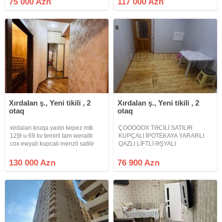
75 000 Azn
117 000 Azn
işıq, lifti var.Yaxınlığında dost
təmirli, qismən əşyalı, mənzil
mərkəzi,
satışa təqdim olunur. Mənzilin
sənədi
Xırdalan ş., Yeni tikili , 2
Xırdalan ş., Yeni tikili , 2
otaq
otaq
xirdalan kruqa yaxin kepez mtk
ÇOOOOOX TƏCİLİ SATILIR
12]9 u 69 kv temirli tam weraitli
KUPÇALI İPOTEKAYA YARARLI
cox ewyali kupcali menzil satilir
QAZLI LİFTLİ ƏŞYALI
TAMTƏMİRLİ Xırdalan Şəhəri Bakı
- Sumqayıt yolunun kənarında
130 000 Azn
76 900 Azn
Riyad ticarət mərkəzi ilə üzbəüz
yerləşən Abşeron Gənclər
Şəhərciyində tamtəmirli əşyalı