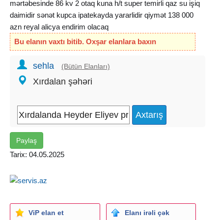
mərtəbesinde 86 kv 2 otaq kuna h/t super temirli qaz su işiq
daimidir sənət kupca ipatekayda yararlidir qiymət 138 000
azn reyal alicya endirim olacaq
Bu elanın vaxtı bitib. Oxşar elanlara baxın
sehla
(Bütün Elanları)
Xırdalan şəhəri
Paylaş
Tarix: 04.05.2025
ViP elan et
Elanı irəli çək