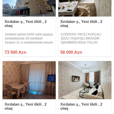
Xırdalan ş., Yeni tikili , 2
Xırdalan ş., Yeni tikili , 2
otaq
otaq
Xırdalan şəhəri AAAF park yaşayış
ÇOOOOOX TƏCİLİ KUPÇALI
kompleksində 18 mərtəbəli
QAZLI YAŞAYIŞLI MASAZIR
binanin 11-ci mərtəbəsində ümumi
QƏSƏBƏSİ ƏSAS YOLUN
sahəsi 62 m2 olan Qanuni 2-
KƏNARINDA TAM MƏRKƏZ
otaqlı suvaqlı mənzil satılır.
MASAZIR Masazır qəsəbəsi əsas
73 500 Azn
58 000 Azn
Mənzilə pvc plastik pəncərələr və
yolun yaxınlığında yeni tikili
seyf qapı , su , işıq lift şirkət
binada mənzil satılır 2 otağa
peredelka mənzil hamam sanitar
qovşağı
Xırdalan ş., Yeni tikili , 2
Xırdalan ş., Yeni tikili , 2
otaq
otaq