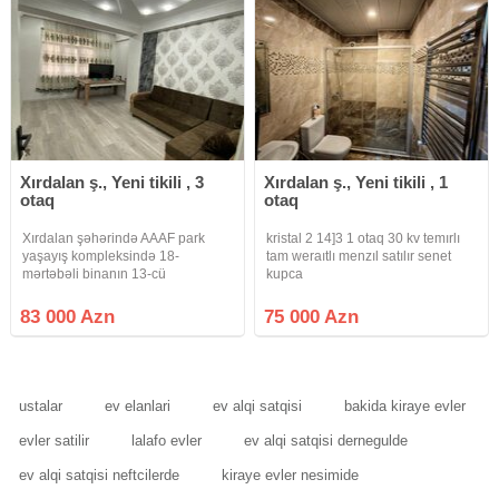
Xırdalan ş., Yeni tikili , 3
Xırdalan ş., Yeni tikili , 1
otaq
otaq
Xırdalan şəhərində AAAF park
kristal 2 14]3 1 otaq 30 kv temırlı
yaşayış kompleksində 18-
tam weraıtlı menzıl satılır senet
mərtəbəli binanın 13-cü
kupca
mərtəbəsində Şəxsi istifadə üçün
təmir olunmuş ümumi sahəsi 64
83 000 Azn
75 000 Azn
m2 olan 3-otağa düzəlmə təmirli
mənzil bəzi əşyalarla birlikdə
satılr. Yaşayış
ustalar
ev elanlari
ev alqi satqisi
bakida kiraye evler
evler satilir
lalafo evler
ev alqi satqisi dernegulde
ev alqi satqisi neftcilerde
kiraye evler nesimide