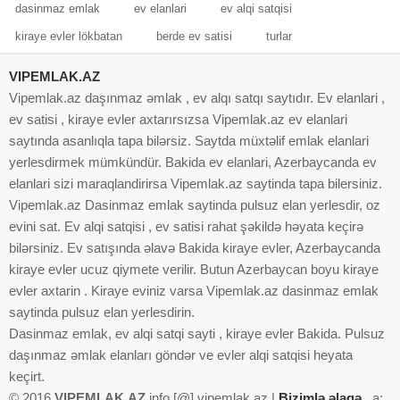
dasinmaz emlak
ev elanlari
ev alqi satqisi
kiraye evler lökbatan
berde ev satisi
turlar
VIPEMLAK.AZ
Vipemlak.az daşınmaz əmlak , ev alqı satqı saytıdır. Ev elanlari ,
ev satisi , kiraye evler axtarırsızsa Vipemlak.az ev elanlari
saytında asanlıqla tapa bilərsiz. Saytda müxtəlif emlak elanlari
yerlesdirmek mümkündür. Bakida ev elanlari, Azerbaycanda ev
elanlari sizi maraqlandirirsa Vipemlak.az saytinda tapa bilersiniz.
Vipemlak.az Dasinmaz emlak saytinda pulsuz elan yerlesdir, oz
evini sat. Ev alqi satqisi , ev satisi rahat şəkildə həyata keçirə
bilərsiniz. Ev satışında əlavə Bakida kiraye evler, Azerbaycanda
kiraye evler ucuz qiymete verilir. Butun Azerbaycan boyu kiraye
evler axtarin . Kiraye eviniz varsa Vipemlak.az dasinmaz emlak
saytinda pulsuz elan yerlesdirin.
Dasinmaz emlak, ev alqi satqi sayti , kiraye evler Bakida. Pulsuz
daşınmaz əmlak elanları göndər ve evler alqi satqisi heyata
keçirt.
© 2016
VIPEMLAK.AZ
info [@] vipemlak.az |
Bizimlə əlaqə
a: