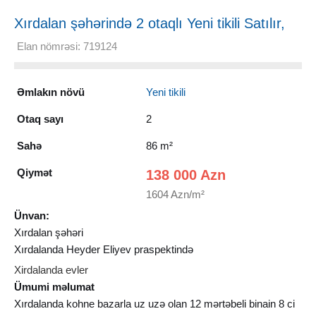
Xırdalan şəhərində 2 otaqlı Yeni tikili Satılır,
86 m²
Elan nömrəsi: 719124
Əmlakın növü
Yeni tikili
Otaq sayı
2
Sahə
86 m²
Qiymət
138 000 Azn
1604 Azn/m²
Ünvan:
Xırdalan şəhəri
Xırdalanda Heyder Eliyev praspektində
Xirdalanda evler
Ümumi məlumat
Xırdalanda kohne bazarla uz uzə olan 12 mərtəbeli binain 8 ci