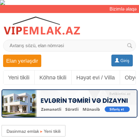
Bizimlə əlaqə
Elan yerləşdir
Giriş
Yeni tikili
Köhnə tikili
Həyət evi / Villa
Obyek
Dasinmaz emlak
▸
Yeni tikili