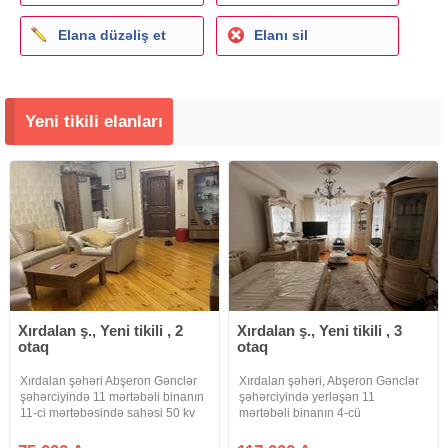
Elana düzəliş et
Elanı sil
Yeni tikili elanları
Xırdalan ş., Yeni tikili , 2
Xırdalan ş., Yeni tikili , 3
otaq
otaq
Xırdalan şəhəri Abşeron Gənclər
Xırdalan şəhəri, Abşeron Gənclər
şəhərciyində 11 mərtəbəli binanın
şəhərciyində yerləşən 11
11-ci mərtəbəsində sahəsi 50 kv
mərtəbəli binanın 4-cü
.m olan 2 otaqlı təmirli, kupçalı,
mərtəbəsində, ümumi sahəsi 85
əşyalı bina evi təcili satılır.Qaz, su,
kv.m olan qanuni 3 otaqlı, orta