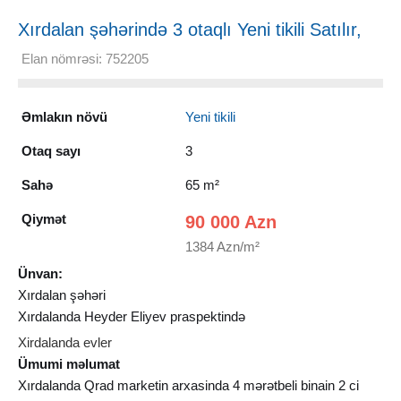
Xırdalan şəhərində 3 otaqlı Yeni tikili Satılır,
65 m²
Elan nömrəsi: 752205
Əmlakın növü
Yeni tikili
Otaq sayı
3
Sahə
65 m²
Qiymət
90 000 Azn
1384 Azn/m²
Ünvan:
Xırdalan şəhəri
Xırdalanda Heyder Eliyev praspektində
Xirdalanda evler
Ümumi məlumat
Xırdalanda Qrad marketin arxasinda 4 mərətbeli binain 2 ci