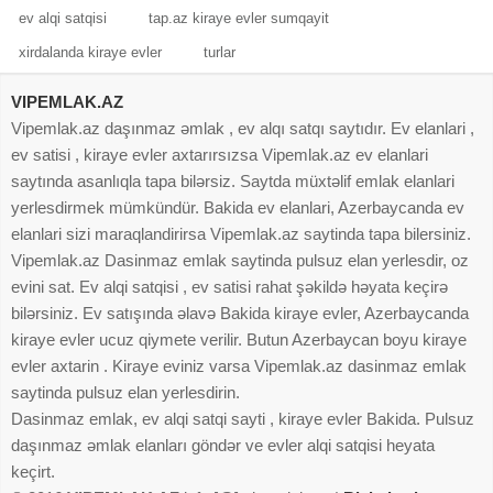
ev alqi satqisi
tap.az kiraye evler sumqayit
xirdalanda kiraye evler
turlar
VIPEMLAK.AZ
Vipemlak.az daşınmaz əmlak , ev alqı satqı saytıdır. Ev elanlari ,
ev satisi , kiraye evler axtarırsızsa Vipemlak.az ev elanlari
saytında asanlıqla tapa bilərsiz. Saytda müxtəlif emlak elanlari
yerlesdirmek mümkündür. Bakida ev elanlari, Azerbaycanda ev
elanlari sizi maraqlandirirsa Vipemlak.az saytinda tapa bilersiniz.
Vipemlak.az Dasinmaz emlak saytinda pulsuz elan yerlesdir, oz
evini sat. Ev alqi satqisi , ev satisi rahat şəkildə həyata keçirə
bilərsiniz. Ev satışında əlavə Bakida kiraye evler, Azerbaycanda
kiraye evler ucuz qiymete verilir. Butun Azerbaycan boyu kiraye
evler axtarin . Kiraye eviniz varsa Vipemlak.az dasinmaz emlak
saytinda pulsuz elan yerlesdirin.
Dasinmaz emlak, ev alqi satqi sayti , kiraye evler Bakida. Pulsuz
daşınmaz əmlak elanları göndər ve evler alqi satqisi heyata
keçirt.