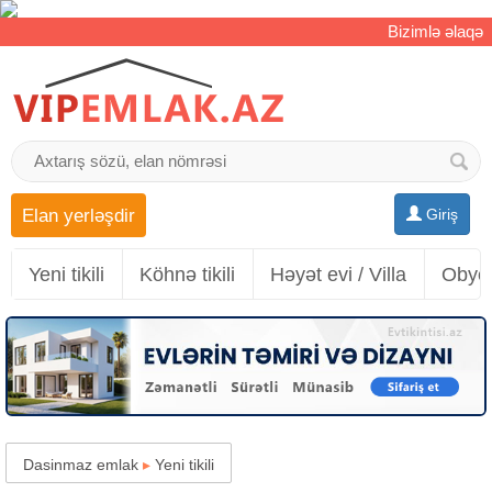
Bizimlə əlaqə
Elan yerləşdir
Giriş
Yeni tikili
Köhnə tikili
Həyət evi / Villa
Obyek
Dasinmaz emlak
▸
Yeni tikili