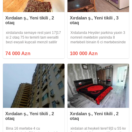
Xırdalan ş., Yeni tikili , 2
Xırdalan ş., Yeni tikili , 3
otaq
otaq
xirdalanda semaye rest yani 17]17
Xrdalanda Heyder parkina yaxin 3
si 2 otaq 75 kv temirli tam weraitli
nomreli məktebin yaninda 8
bezi ewyali kupcali menzil satilir
mərtəbeli binain 6 ci mərtəbesinde
hazirda 400 m kirayede
75 kv 3 otaq mətbəx h/t tam temirli
qaz su işiq lifdi daimidir kuxna
74 000 Azn
100 000 Azn
mebeli konbi qalir qiymət 100 000
azn
Xırdalan ş., Yeni tikili , 2
Xırdalan ş., Yeni tikili , 2
otaq
otaq
Bina 16 mərtəbə 4 cu
xirdalan at heykeli teref 9]3 u 55 kv