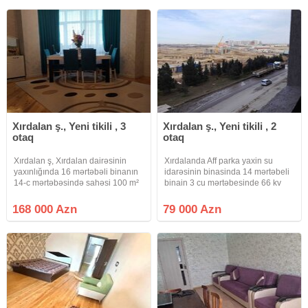
mənzil satışa çıxarılır. Mənzil yeni
təmirli mənzil Əşyalarla birlikdə
tikili 17
satılr. Yaşayış
Xırdalan ş., Yeni tikili , 3
Xırdalan ş., Yeni tikili , 2
otaq
otaq
Xırdalan ş, Xırdalan dairəsinin
Xırdalanda Aff parka yaxin su
yaxınlığında 16 mərtəbəli binanın
idarəsinin binasinda 14 mərtəbeli
14-c mərtəbəsində sahəsi 100 m²
binain 3 cu mərtəbesinde 66 kv
olan 3 otaqlı əla təmirli mənzil
radnoy 2 otaq mətbəx təmirsiz tam
satılır. Mənzil şəxsi yaşayış üçün
yasayli binada həmən təmir edib
168 000 Azn
79 000 Azn
yüksək keyfiyyətli materiallarla
yasamaq olar qaz su işiq lifdi
yüksək zövqlə təmir
daimdir sənət müqavlə