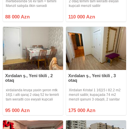
mərtəbəsində 56 kv tam > təmirli
2 otaq temirli tam weraitli ewyali
Mənzil satışda ilkin sənədi
kupcali menzil satilir
Muqavilə
88 000 Azn
110 000 Azn
Xırdalan ş., Yeni tikili , 2
Xırdalan ş., Yeni tikili , 3
otaq
otaq
xirdalanda kruqa yaxin şeron mtk
Xirdalan Kristal 1 16]15 i 82.2 m2
16]1 i alti qaraj 2 otaq 52 kv temirli
menzil satilir, kupaçada 74 m2
tam weraitli cox ewyali kupcali
menzil qanuni 3 otaqdi, 2 sanitar
menzil satilir
qovsag daxildir. Menzil 16-nin 15
yel cekendir, esyalar hamisi qalir,
95 000 Azn
175 000 Azn
yalniz Paltar yuyan ve Televizor
cixmaq serti ile