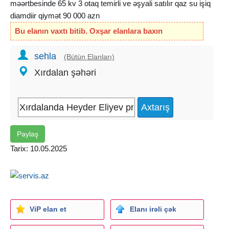
məərtbesinde 65 kv 3 otaq temirli ve əşyali satılır qaz su işiq
diamdiir qiymət 90 000 azn
Bu elanın vaxtı bitib. Oxşar elanlara baxın
sehla
(Bütün Elanları)
Xırdalan şəhəri
Paylaş
Tarix: 10.05.2025
ViP elan et
Elanı irəli çək