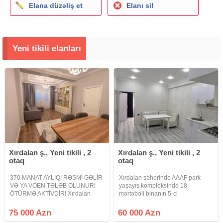
Elana düzəliş et
Elanı sil
Yeni tikili elanları
Xırdalan ş., Yeni tikili , 2
Xırdalan ş., Yeni tikili , 2
otaq
otaq
370 MANAT AYLIQ! RƏSMİ GƏLİR
Xırdalan şəhərində AAAF park
VƏ YA VÖEN TƏLƏB OLUNUR!
yaşayış kompleksində 18-
ÖTÜRMƏ AKTİVDİR! Xırdalan
mərtəbəli binanın 5-ci
şəhəri, Bakı Sumqayıt şossesi 17-
mərtəbəsində Şəxsi istifadə üçün
ci km, KBT Dream land yaşayış
təmir olunmuş ümumi sahəsi 30
75 000 Azn
60 000 Azn
kompleksində 2 otağa düzəlmə
m2 olan 2-otağa düzəlmə əla