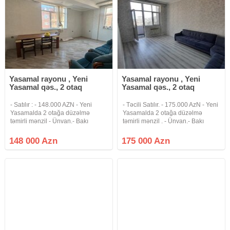
Yasamal rayonu , Yeni
Yasamal rayonu , Yeni
Yasamal qəs., 2 otaq
Yasamal qəs., 2 otaq
- Satılır : - 148.000 AZN - Yeni
- Təcili Satılır. - 175.000 AzN - Yeni
Yasamalda 2 otağa düzəlmə
Yasamalda 2 otağa düzəlmə
təmirli mənzil - Ünvan.- Bakı
təmirli mənzil . - Ünvan.- Bakı
şəhəri. Yeni Yasamal qəs, Bolmart
şəhəri , Yeni Yasamal qəs, Murad
və Bravo marketin yanında
Mirzəyev küçəsi 109 , Bravo və
148 000 Azn
175 000 Azn
yerləşir. - Lahiyə.- Yeni tikili -
Bolmarketin yaxınlığında - Lahiyə.-
Mərtəbə : - 19 /19 -ci
Yeni tikili -