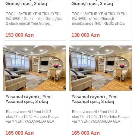
Günəşli qəs., 2 otaq
Günəşli qəs., 3 otaq
TƏCİLİ SATILIR!YENİ TİKİLİ!YENİ
TƏCİLİ SATILIR!YENİ TİKİLİ!YENİ
GÜNƏŞLİ! Satılır – Yeni Günəşlidə
GÜNƏŞLİ q! Yeni Günəşli
2 otaqlı mənzil Yeni Günəşli
qəsəbəsində, İNCİ RESİDENCE
qəsəbəsində, 10 mərtəbəli daş
yaşayış kompleksində, 16
yeni tikili binanın 3-cü
mərtəbəli yeni tikili binanın 8-ci
153 000 Azn
138 000 Azn
mərtəbəsində yerləşən, 67 kv.m
mərtəbəsində 3 otağa ideal
sahəsi olan 2 otaqlı mənzil
şəkildə düzəldilmiş studio tipli
dəniz
Yasamal rayonu , Yeni
Yasamal rayonu , Yeni
Yasamal qəs., 3 otaq
Yasamal qəs., 3 otaq
Bina evi menzil / Yeni tikili 3
Bina evi menzil / Yeni tikili 3
otaq77 m214 / 5 Mərtəbə Kupça
otaq77m214 / 5 /13Mərtəbə Kupça
var ? YENİ YASAMALDA ƏLA
var ? YENİ YASAMALDA ƏLA
TƏKLİF – 3 OTAĞA DÜZƏLMƏ
TƏKLİF – 3 OTAĞA DÜZƏLMƏ
MƏNZİL! ? Yeni Yasamal
MƏNZİL! ? Yeni Yasamal
165 000 Azn
165 000 Azn