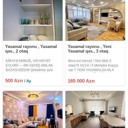
Yasamal rayonu , Yasamal
Yasamal rayonu , Yeni
qəs., 2 otaq
Yasamal qəs., 3 otaq
KİRAYƏ MƏNZİL VƏ HƏYƏT
Bina evi menzil / Yeni tikili 3
EVLƏRİ — ƏN GENİŞ ƏMLAK
otaq75 m214 / 5 Mərtəbə Kupça
BAZASI BİZDƏ! Şirkətimiz sizə
var ? YENİ YASAMALDA ƏLA
şəhərin və ətraf ərazilərin ən
TƏKLİF – 3 OTAĞA DÜZƏLMƏ
sərfəli kirayə mənzil və həyət
MƏNZİL! ? Yeni Yasamal
500 Azn
165 000 Azn
/ Ay
evlərini təqdim edir. Bizdə bazarda
qəsəbəsi, Mənzil baxır 286
hər yerdə olmayan, xüsusi və
nömrəli məktəbə önü acıqdı
daim
sağındada baxca var ,