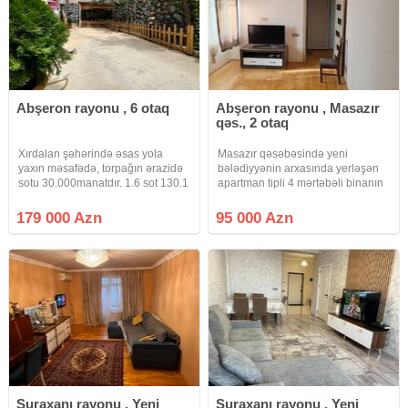
Abşeron rayonu , 6 otaq
Abşeron rayonu , Masazır
qəs., 2 otaq
Xırdalan şəhərində əsas yola
Masazır qəsəbəsində yeni
yaxın məsafədə, torpağın ərazidə
bələdiyyənin arxasında yerləşən
sotu 30.000manatdır. 1.6 sot 130.1
apartman tipli 4 mərtəbəli binanın
kvadrat kupçalı 6 otaqlı, otağın biri
3-cü mərtəbəsində sahəsi 61 kv.m
mətbəx ilə birləşdirilib, mərkəzi
olan kupçalı, təmirli , qismən
179 000 Azn
95 000 Azn
kanalizasiya sistemi, mərtəbələr
əşyalı 2 otaqlı bina evi satılır.2
arası beton
ədəd eyvanı var, biri göl
Suraxanı rayonu , Yeni
Suraxanı rayonu , Yeni