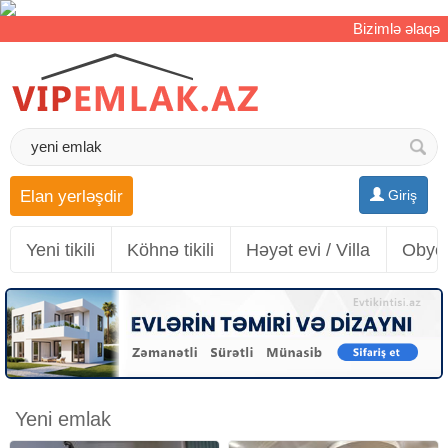
Bizimlə əlaqə
Elan yerləşdir
Giriş
Yeni tikili
Köhnə tikili
Həyət evi / Villa
Obyek
Yeni emlak