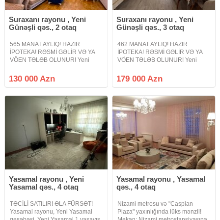
Suraxanı rayonu , Yeni
Suraxanı rayonu , Yeni
Günəşli qəs., 2 otaq
Günəşli qəs., 3 otaq
565 MANAT AYLIQ! HAZIR
462 MANAT AYLIQ! HAZIR
İPOTEKA! RƏSMİ GƏLİR VƏ YA
İPOTEKA! RƏSMİ GƏLİR VƏ YA
VÖEN TƏLƏB OLUNUR! Yeni
VÖEN TƏLƏB OLUNUR! Yeni
Günəşli qəsəbəsində yerləşən
Günəşli qəsəbəsində yerləşən
Yeni Günəşli D massivində
Yeni Günəşli D massivində 3
130 000 Azn
179 000 Azn
QANUNİ 2 otaqlı mənzil satışa
otaqlı studio mənzil satışa çıxarılır.
çıxarılır. Mənzil yeni tikili 15
Mənzil yeni tikili 17 mərtəbəli
mərtəbəli binanın 15-ci
binanın 4-cü
Yasamal rayonu , Yeni
Yasamal rayonu , Yasamal
Yasamal qəs., 4 otaq
qəs., 4 otaq
TƏCİLİ SATILIR! ƏLA FÜRSƏT!
Nizami metrosu və "Caspian
Yasamal rayonu, Yeni Yasamal
Plaza" yaxınlığında lüks mənzil!
qəsəbəsi, Yeni Yasamal 1 yaşayış
Məkan: Nizami metrostansiyasına