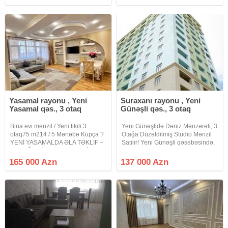
qəsəbəsi, Mənzil 286 nömrəli
qəsəbəsi, Mənzil 286 nömrəli
məktəbə baxır önü acıqdı
məktəbə baxır önü acıqdı
Məhəmməd Xiyabani
sağındada baxca var,
Yasamal rayonu , Yeni
Suraxanı rayonu , Yeni
Yasamal qəs., 3 otaq
Günəşli qəs., 3 otaq
Bina evi menzil / Yeni tikili 3
Yeni Günəşlidə Dəniz Mənzərəli, 3
otaq75 m214 / 5 Mərtəbə Kupça ?
Otağa Düzəldilmiş Studio Mənzil
YENİ YASAMALDA ƏLA TƏKLİF –
Satılır! Yeni Günəşli qəsəbəsində,
3 OTAĞA DÜZƏLMƏ MƏNZİL! ?
Bazarstore-un yaxınlığında
Yeni Yasamal qəsəbəsi, 286
yerləşən İnci Residence yaşayış
165 000 Azn
137 000 Azn
nömrəli məktəbin yaxınlığı,
kompleksində, 16 mərtəbəli yeni
Məhəmməd Xiyabani küçəsi,
tikili binanın 8-ci
Bravo marketin