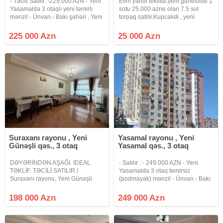
- Təcili Satılır. -225.000 AzN - Yeni
Elim yandi teklifdi.yeni guneslide 1
Yasamalda 3 otaqlı yeni təmirli
sotu 25.000 azne olan 7.5 sot
mənzil - Ünvan.- Bakı şəhəri , Yeni
torpaq satilir.Kupcalidi , yeni
Yasamal qəs, Dadaş Bünyadzadə
cixarisi var xususi mulkiyyet
küçəsi 9, Tamstore və Rahat
yasayis menteqelerin torpaqlari
225 000 Azn
25 000 Azn
marketin yaxınlığında - Lahiyə.-
gedir, torpaq sahesi 2 hisselidi
Yeni tikili -
yeni 2 terefdende giri
Suraxanı rayonu , Yeni
Yasamal rayonu , Yeni
Günəşli qəs., 3 otaq
Yasamal qəs., 3 otaq
DƏYƏRİNDƏN AŞAĞI. İDEAL
- Satılır : - 249.000 AZN - Yeni
TƏKLİF. TƏCİLİ SATILIR.!
Yasamalda 3 otaq təmirsiz
Suraxanı rayonu, Yeni Günəşli
(podmayak) mənzil - Ünvan.- Bakı
qəsəbəsi, D Massivi, Kristal
şəhəri. Yeni Yasamal qəs, Bolmart
Abşeron yaşayış kompleksi, 290
və Bravo marketin yanında
198 000 Azn
249 000 Azn
N-li məktəbin yanı, yeni tikili 16
yerləşir. - Lahiyə.- Yeni tikili -
mərtəbəli binanın 1-ci
Mərtəbə : - 19 /9 -cı
mərtəbəsində, ümumi