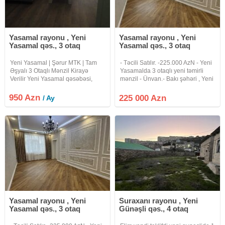
Yasamal rayonu , Yeni
Yasamal rayonu , Yeni
Yasamal qəs., 3 otaq
Yasamal qəs., 3 otaq
Yeni Yasamal | Şərur MTK | Tam
- Təcili Satılır. -225.000 AzN - Yeni
Əşyalı 3 Otaqlı Mənzil Kirayə
Yasamalda 3 otaqlı yeni təmirli
Verilir Yeni Yasamal qəsəbəsi,
mənzil - Ünvan.- Bakı şəhəri , Yeni
Şərur MTK Müasir yaşayış
Yasamal qəs, Dadaş Bünyadzadə
kompleksi, rahat infrastruktur və
küçəsi 9, Tamstore və Rahat
950 Azn
225 000 Azn
/ Ay
yüksək yaşayış standartları ilə
marketin yaxınlığında - Lahiyə.-
seçilən ərazidə yerləşən geniş və
Yeni tikili -
Yasamal rayonu , Yeni
Suraxanı rayonu , Yeni
Yasamal qəs., 3 otaq
Günəşli qəs., 4 otaq