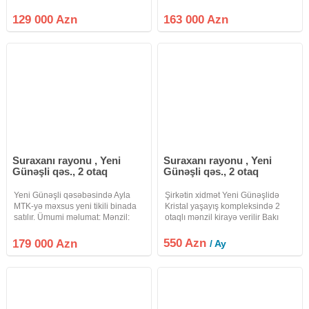
yeni plastik pencereler ve otaq
rayonu., Yeni Günəşli qəsəbəsi., D
qapilari qoyulub. Ətrafda marketler
Massivi., Kristal Abşeron yaşayış
129 000 Azn
163 000 Azn
, 285 ve 278 nomreli mektebler,
kompleksi., 290 N-li məktəbin
bagca, 64 ve 55
yanı, yeni tikili 16 mərtəbəli
binanın
Suraxanı rayonu , Yeni
Suraxanı rayonu , Yeni
Günəşli qəs., 2 otaq
Günəşli qəs., 2 otaq
Yeni Günəşli qəsəbəsində Ayla
Şirkətin xidmət Yeni Günəşlidə
MTK-yə məxsus yeni tikili binada
Kristal yaşayış kompleksində 2
satılır. Ümumi məlumat: Mənzil:
otaqlı mənzil kirayə verilir Bakı
qanuni 84 m², 2 otaq (geniş
şəhəri, Suraxanı rayonu, Yeni
planlama) Vəziyyəti: təmirli, hər iki
Günəşli qəsəbəsində, Kristal
550 Azn
179 000 Azn
/ Ay
otaq və məişət sahələri rahat
tərəfindən inşa edilmiş yeni tikili
istifadə üçün
yaşayış kompleksində