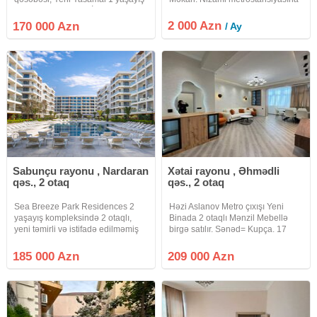
massivində QANUNİ 4 otaqlı
yaxın, "Caspian Plaza"dan cəmi 3
mənzil satışa çıxarılır. Mənzil
dəqiqəlik piyada məsafədə.
2 000 Azn
170 000 Azn
/ Ay
Leninqrad layihəli 9 mərtəbəli
Şəhərin mərkəzi, təhlükəsiz və
binanın 9-cu mərtəbəsində
prestijli
yerləşir.
Sabunçu rayonu , Nardaran
Xətai rayonu , Əhmədli
qəs., 2 otaq
qəs., 2 otaq
Sea Breeze Park Residences 2
Həzi Aslanov Metro çıxışı Yeni
yaşayış kompleksində 2 otaqlı,
Binada 2 otaqlı Mənzil Mebellə
yeni təmirli və istifadə edilməmiş
birgə satılır. Sənəd= Kupça. 17
tam yeni əşyalı mənzil satılır. -
Mərtəbənin 16 cı mərtəbəsi.
Studio tipli qonaq otağı, -Yataq
Sahə= 83 kv. Yüksək səviyyədə və
185 000 Azn
209 000 Azn
otağı, - 2 Sanuzel - Qarderob -
son dizaynla təmir olunub.
Balkon/teras -
Qiymətin də Endirim olunacaq.
Firma