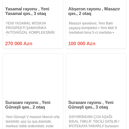
Yasamal rayonu , Yeni
Abşeron rayonu , Masazır
Yasamal qəs., 3 otaq
qəs., 2 otaq
YENİ YASAMAL MOSKVA
Masazır qəsəbəsi, Yeni Bakı
PROSPEKTİ ŞAMAXİNKA
yaşayış kompleksi • Yeni tikili 9
AVTOVAĞZAL KOMPLEKSİNİN
mərtəbəli bina 5-ci mərtəbə •
ÜSTÜ QAZLI LİFTLİ SUPER
Ümumi sahəsi 63.2 kv/metr olan 2
TƏMİRLİ MƏNZİL Yeni Yasamal
otaqlı təmirli mənzil • Kod: N3775 •
270 000 Azn
100 000 Azn
Şamaxinka Avtovağzal
Sənəd KUPÇA. • Ünvan: Masazır
kompleksinin üstü Moskva
qəsəbəsi,
prospekti Main yaşayış
kompleksində əla təmirli mənzil
Suraxanı rayonu , Yeni
Suraxanı rayonu , Yeni
Günəşli qəs., 2 otaq
Günəşli qəs., 3 otaq
Yeni Günəşli V massivi Mənzil orta
DƏYƏRİNDƏN ÇOX AŞAĞI.
təmirlidir, qaz su işıq daimidir,
İDEAL TƏKLİF. TƏCİLİ SATILIR.!
mərkəzi istilik sistemilidir, evde
İPOTEKAYA YARARLI! Suraxanı