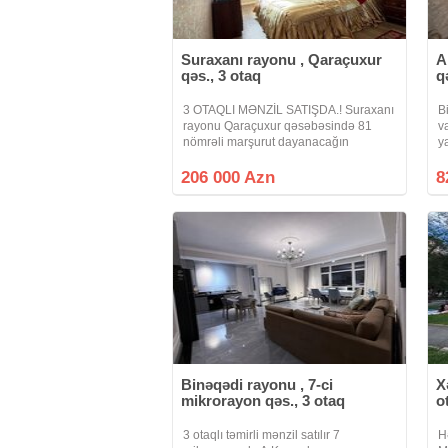
Suraxanı rayonu , Qaraçuxur
A
qəs., 3 otaq
q
3 OTAQLI MƏNZİL SATIŞDA.! Suraxanı
B
rayonu Qaraçuxur qəsəbəsində 81
v
nömrəli marşurut dayanacağın
y
sonunda yerləşən 17 mərtəbəli
g
binanın 11 ci mərtəbəsində ümumi
206 000 Azn
8
sahəsi 105 kv.m olan 3 otaqlı təmirli
mənzil satılır
Binəqədi rayonu , 7-ci
X
mikrorayon qəs., 3 otaq
o
3 otaqlı təmirli mənzil satılır 7
H