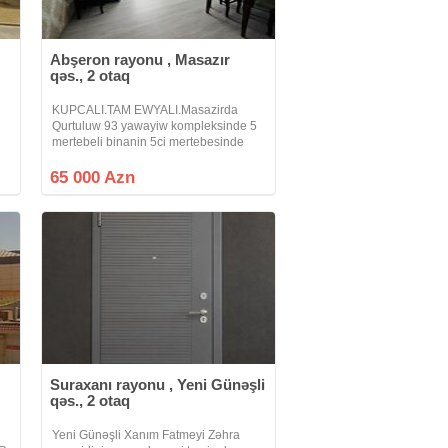
Abşeron rayonu , Masazır
qəs., 2 otaq
KUPCALI.TAM EWYALI.Masazirda
Qurtuluw 93 yawayiw kompleksinde 5
mertebeli binanin 5ci mertebesinde
sahesi 57kv olan 2 otaqa duzeldilmiw
menzil butun ewyalari ile birlikde
65 000 Azn
satilir.istilik sistemi merkezidir, su
Suraxanı rayonu , Yeni Günəşli
qəs., 2 otaq
Yeni Günəşli Xanım Fatmeyi Zəhra