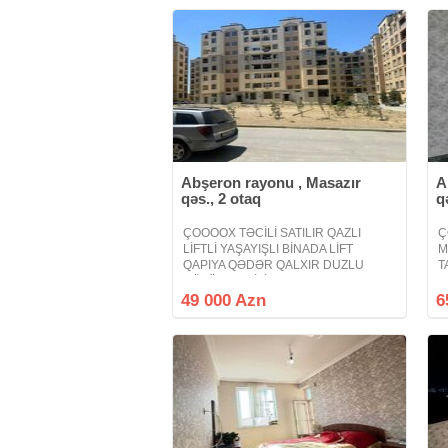
Abşeron rayonu , Masazır
A
qəs., 2 otaq
q
ÇOOOOX TƏCİLİ SATILIR QAZLI
Ç
LİFTLİ YAŞAYIŞLI BİNADA LİFT
M
QAPIYA QƏDƏR QALXIR DUZLU
T
GÖLÜN SAHİLİNDƏ RAHAT NƏFƏS
M
YAŞAYIŞ KOMPLEKSİ MASAZIR.
k
49 000 Azn
6
Masazırın ən sakit ideal
m
komplekslərindən biri duz gölü
o
ətrafında havası təmiz