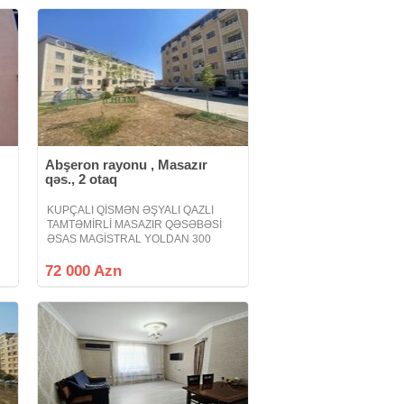
Abşeron rayonu , Masazır
qəs., 2 otaq
KUPÇALI QİSMƏN ƏŞYALI QAZLI
TAMTƏMİRLİ MASAZIR QƏSƏBƏSİ
ƏSAS MAGİSTRAL YOLDAN 300
METR MƏSAFƏDƏ QAZLI YAŞAYIŞLI
MEHLİ YAŞAYIŞ KOMPLEKSİ Masazır
72 000 Azn
qəsəbəsi əsas magistral yoldan 300
metr məsafədə ən sakit ərazidə havası