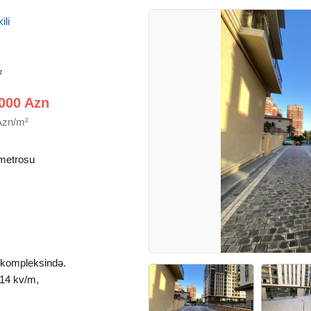
ili
²
000 Azn
Azn/m²
metrosu
kompleksində.
14 kv/m,