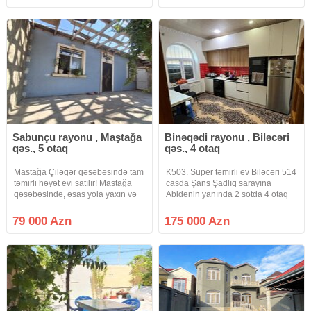
həyət evi satılır! Ev haqqında əsas
üstünlüklər:Sahəsi:
Sabunçu rayonu , Maştağa
Binəqədi rayonu , Biləcəri
qəs., 5 otaq
qəs., 4 otaq
Mastağa Çiləgər qəsəbəsində tam
K503. Super təmirli ev Biləcəri 514
təmirli həyət evi satılır! Mastağa
casda Şans Şadlıq sarayına
qəsəbəsində, əsas yola yaxın və
Abidənin yanında 2 sotda 4 otaq
yaşayış üçün əlverişli ərazidə
yola yaxın olan ev təcli satlır
yerləşən 2.5 sot torpaq sahəsində
qiymətdə razılaşmaq olar isdənlən
79 000 Azn
175 000 Azn
tikilmiş, 130 m², 5 otaqlı tam təmirli
vaxt baxmaq olar ciraq əmlak
həyət evi
kanalına abunə olun bütün