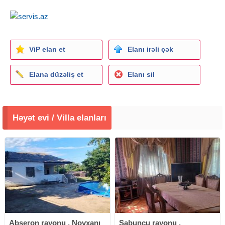
ViP elan et
Elanı irəli çək
Elana düzəliş et
Elanı sil
Həyət evi / Villa elanları
Abşeron rayonu , Novxanı
Sabunçu rayonu ,