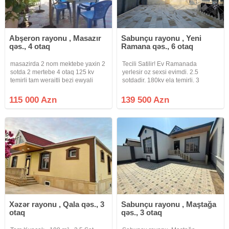
Abşeron rayonu , Masazır
Sabunçu rayonu , Yeni
qəs., 4 otaq
Ramana qəs., 6 otaq
masazirda 2 nom mektebe yaxin 2
Tecili Satilir! Ev Ramanada
sotda 2 mertebe 4 otaq 125 kv
yerlesir oz sexsi evimdi. 2.5
temirli tam weraitli bezi ewyali
sotdadir. 180kv ela temirli. 3
heyetli ev satilir torpaq yawayiw
yerden kemer atilib ve mertebe
kupca
arasi monalit edilib mekteb bagca
115 000 Azn
139 500 Azn
evin duz yaninda. araz ve
tamstore evin duz yaninda. yeri
cox
Xəzər rayonu , Qala qəs., 3
Sabunçu rayonu , Maştağa
otaq
qəs., 3 otaq