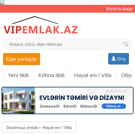
Bizimlə əlaqə
Elan yerləşdir
Giriş
Yeni tikili
Köhnə tikili
Həyət evi / Villa
Obyek
Dasinmaz emlak
▸
Həyət evi / Villa