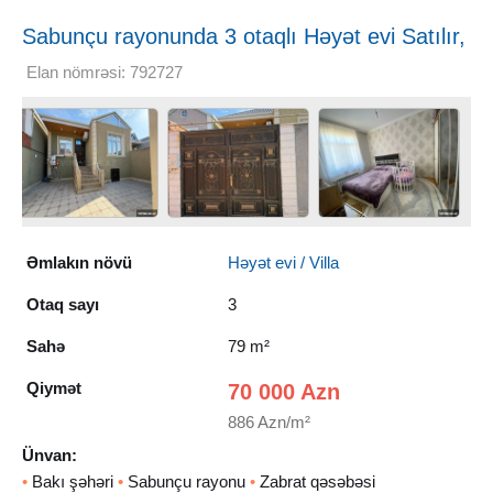
Sabunçu rayonunda 3 otaqlı Həyət evi Satılır,
79 m²
Elan nömrəsi: 792727
Əmlakın növü
Həyət evi / Villa
Otaq sayı
3
Sahə
79 m²
Qiymət
70 000 Azn
886 Azn/m²
Ünvan:
•
Bakı şəhəri
•
Sabunçu rayonu
•
Zabrat qəsəbəsi