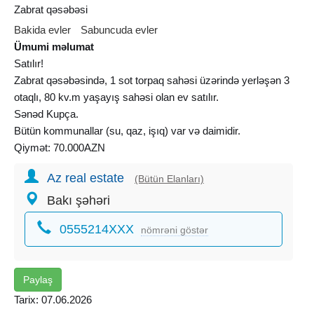
Zabrat qəsəbəsi
Bakida evler
Sabuncuda evler
Ümumi məlumat
Satılır!
Zabrat qəsəbəsində, 1 sot torpaq sahəsi üzərində yerləşən 3
otaqlı, 80 kv.m yaşayış sahəsi olan ev satılır.
Sənəd Kupça.
Bütün kommunallar (su, qaz, işıq) var və daimidir.
Qiymət: 70.000AZN
Az real estate
(Bütün Elanları)
Bakı şəhəri
0555214XXX
nömrəni göstər
Paylaş
Tarix: 07.06.2026