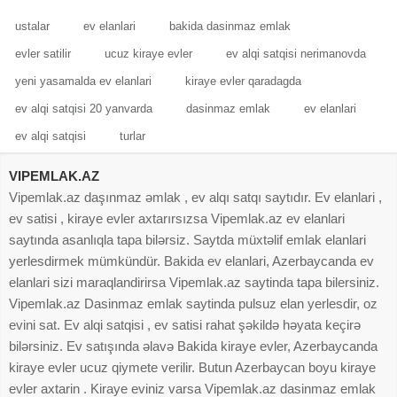
ustalar
ev elanlari
bakida dasinmaz emlak
evler satilir
ucuz kiraye evler
ev alqi satqisi nerimanovda
yeni yasamalda ev elanlari
kiraye evler qaradagda
ev alqi satqisi 20 yanvarda
dasinmaz emlak
ev elanlari
ev alqi satqisi
turlar
VIPEMLAK.AZ
Vipemlak.az daşınmaz əmlak , ev alqı satqı saytıdır. Ev elanlari ,
ev satisi , kiraye evler axtarırsızsa Vipemlak.az ev elanlari
saytında asanlıqla tapa bilərsiz. Saytda müxtəlif emlak elanlari
yerlesdirmek mümkündür. Bakida ev elanlari, Azerbaycanda ev
elanlari sizi maraqlandirirsa Vipemlak.az saytinda tapa bilersiniz.
Vipemlak.az Dasinmaz emlak saytinda pulsuz elan yerlesdir, oz
evini sat. Ev alqi satqisi , ev satisi rahat şəkildə həyata keçirə
bilərsiniz. Ev satışında əlavə Bakida kiraye evler, Azerbaycanda
kiraye evler ucuz qiymete verilir. Butun Azerbaycan boyu kiraye
evler axtarin . Kiraye eviniz varsa Vipemlak.az dasinmaz emlak