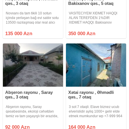
qəs., 3 otaq
Bakixanov qəs., 5 otaq
Novxanı da tam tikili 10 sotun
VASITECIYEM XIDMET HAQQI
içində yerləşən bağ evi satılır sotu
ALAN TEREFDEN 1%DIR
13500 razılaşmaq olar real alıcı
XIDMET HAQQI. Bakixanov
zəng etsin və ya whatsapp a
qesebesi Fikret Tagiyev kucesinde
yazsın geri dönüş olacaq
heyet evi satilir.Evin torpaq sahesi
135 000 Azn
350 000 Azn
6sotdu, evin umumi sahesi
200kvadratdi 2 mertebelidi,
5otaqdan ibaretdir,
Abşeron rayonu , Saray
Xətai rayonu , Əhmədli
qəs., 3 otaq
qəs., 7 otaq
Abşeron rayonu, Saray
3 sot 7 otaqli. Elave biznez ucub
qəsəbəsində, ekoloji cəhətdən
elverislidir ayliq 1000+ gelir elde
təmiz və tam yaşayışlı bir ərazidə,
etmek mumkundur wp +7-999 964
"Tamstore market"in yanında, 3 sot
44 55
torpaq sahəsində inşa olunmuş
92 000 Azn
164 000 Azn