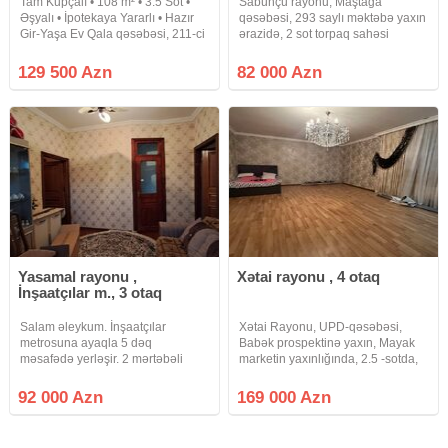
Tam Kupçalı • 108 m² • 3.5 Sot •
Sabunçu rayonu, Maştağa
Əşyalı • İpotekaya Yararlı • Hazır
qəsəbəsi, 293 saylı məktəbə yaxın
Gir-Yaşa Ev Qala qəsəbəsi, 211-ci
ərazidə, 2 sot torpaq sahəsi
Qala Küçəsi, 3.5 sot torpaq
üzərində inşa edilmiş, 3 otaqlı,
sahəsində yerləşən, 108 m²
ümumi tikili sahəsi 88 kv/m olan
129 500 Azn
82 000 Azn
sahəyə malik, 3 otaqlı, yerdən
Həyət Evi Satılır. Ev qoşa daşla
kürsülü, tam təmirli həyət evi
tikilib, tam təmirlidir, yerdən
Yasamal rayonu ,
Xətai rayonu , 4 otaq
İnşaatçılar m., 3 otaq
Salam əleykum. İnşaatçılar
Xətai Rayonu, UPD-qəsəbəsi,
metrosuna ayaqla 5 dəq
Babək prospektinə yaxın, Mayak
məsafədə yerləşir. 2 mərtəbəli
marketin yaxınlığında, 2.5 -sotda,
girişi addelni başa küçədəndir və
4-otaqlı həyət evi satılır. Maklerlər
tikili sahəsi 65kv.m 3 otaqli həyət
narahat etməsin. Geniş həyəti var.
92 000 Azn
169 000 Azn
evi 92000 manata satilir. Sənədi:
Qaz, Su, İşıq, Kombi Sistem,
jektə ev kitabidir. Alqi satqi
internet, həyətində yay