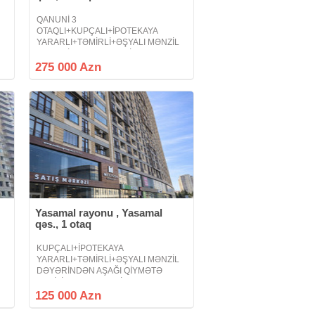
QANUNİ 3
OTAQLI+KUPÇALI+İPOTEKAYA
YARARLI+TƏMİRLİ+ƏŞYALI MƏNZİL
DƏYƏRİNDƏN UCUZ QİYMƏTƏ
TƏCİLİ SATILIR ! MELİSSA PARK
275 000 Azn
YAŞAYIŞ KOMPLEKSİ ! HAZIR DAXİLİ
İPOTEKADA OLAN MƏNZİL FÜRSƏTİ !
- 20 Yanvar metrosu, Həsən bəy
Yasamal rayonu , Yasamal
qəs., 1 otaq
KUPÇALI+İPOTEKAYA
YARARLI+TƏMİRLİ+ƏŞYALI MƏNZİL
DƏYƏRİNDƏN AŞAĞI QİYMƏTƏ
TƏCİLİ SATILIR ! MELİSSA
RESİDENCE ! - 20 Yanvar metrosu,
125 000 Azn
Həsən bəy Zərdabi prospekti - 1 otaq