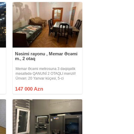
(studio) - 25 kv/m - 4/20 mərtəbə -
sənəd -
Nəsimi rayonu , Memar Əcəmi
m., 2 otaq
Memar Əcəmi metrosuna 3 dəqiqəlik
məsafədə QANUNİ 2 OTAQLI mənzil!
L
Ünvan: 20 Yanvar küçəsi, 5-ci
mikrorayon Bina: 5 mərtəbəli köhnə
tikili Mərtəbə: 2/5 Sahə: 40, 2 m² Otaq
147 000 Azn
sayı: Qanuni 2 otaqlı Vəziyyəti:
i