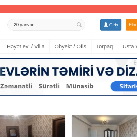
Elan
Giriş
Həyət evi / Villa
Obyekt / Ofis
Torpaq
Usta 