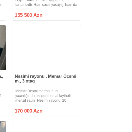
r.
tərtəmizdir. Həm şəxsi yaşayış, həm də
k,
alıb kirayə vermək üçün əla təklifdir. ?
Yaxınlıqda uşaq bağçası, məktəb, park,
155 500 Azn
supermarketlər var. ?Adres:
.,
Nəsimi rayonu , Memar Əcəmi
m., 3 otaq
Memar Əcəmi metrosunun
4
yaxınlığında eksperimental layihəli
mənzil satılır! Nəsimi rayonu, 20
Yanvar küçəsində, metroya yaxın
məsafədə yerləşən eksperimental
170 000 Azn
layihəli daş binada mənzil satışa
təqdim olunur. 3 otaq