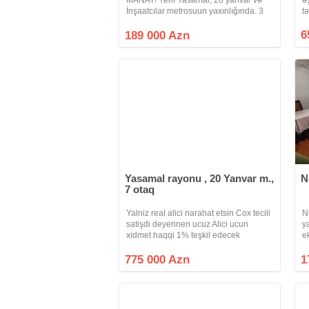
İnşaatcılar metrosuun yaxınlığında. 3
t
OTAQLI mənzil çıxarılır. 2 dən 3 ə
m
düzəlmədir. 9 mərtəbəli binanın 4-cü
6
g
189 000 Azn
mərtəbəsində yerləşir. Ümumi sahəsi
İ
83 kv/m-dir.
Yasamal rayonu , 20 Yanvar m.,
N
7 otaq
Yalniz real alici narahat etsin Cox tecili
N
satişdi deyerinen ucuz Alici ucun
y
xidmet haqqi 1% teşkil edecek
e
Yasamal r-nu 20 Yanvar metrosu
ü
Şamaxinkada Yeni tikili kompleks 1 ci
Q
775 000 Azn
1
mertebedir sahesi 468 kv
Y
m