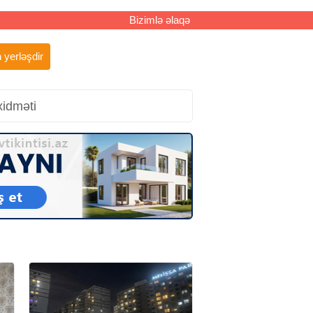
Bizimlə əlaqə
 yerləşdir
xidməti