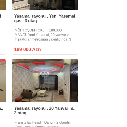
i
Yasamal rayonu , Yeni Yasamal
qəs., 3 otaq
n
MÖHTƏŞƏM TƏKLİF! 189.000
MANAT! Yeni Yasamal, 20 yanvar və
İnşaatcılar metrosuun yaxınlığında. 3
ə,
OTAQLI mənzil çıxarılır. 9 mərtəbəli
binanın 4-cü mərtəbəsində yerləşir.
189 000 Azn
Ümumi sahəsi 83 kv/m-dir. Bina
Leninqrad
.,
Yasamal rayonu , 20 Yanvar m.,
2 otaq
Fransız layihəsidir. Qanuni 2 otaqdır.
Əşyalı satılır. Padvalı qupquru,