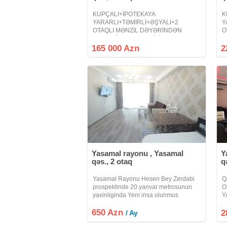
KUPÇALI+İPOTEKAYA
K
YARARLI+TƏMİRLİ+ƏŞYALI+2
Y
OTAQLI MƏNZİL DƏYƏRİNDƏN
O
UCUZ QİYMƏTƏ TƏCİLİ SATILIR !
U
MELİSSA PARK YAŞAYIŞ KOMPLEKSİ
M
165 000 Azn
2
! - 20 yanvar metrosu, H.b.Zərdabi
!
prospekti - 2 otaq (düzəlmə) - 12/20
Z
mərtəbə - 46
7
Yasamal rayonu , Yasamal
Y
qəs., 2 otaq
q
Yasamal Rayonu Hesen Bey Zerdabi
Q
prospektinde 20 yanvar metrosunun
O
yaxinliginda Yeni insa olunmus
Y
Melissa park yasayis kompleksinde
D
650 Azn
Yeni salinmis Melissa park yasayis
T
2
/ Ay
kompleksinde 20 mertebeli yeni tikili
A