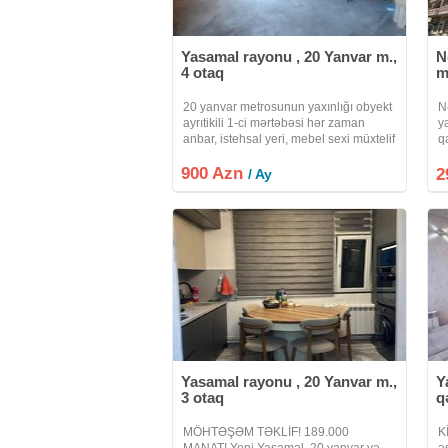
Yasamal rayonu , 20 Yanvar m.,
N
4 otaq
m
20 yanvar metrosunun yaxınlığı obyekt
N
ayrıtikili 1-ci mərtəbəsi hər zaman
y
anbar, istehsal yeri, mebel sexi müxtelif
q
bu tipli sahələr olmuşdur.obyektin
M
900 Azn
sənəti qeyri yaşayış çıxarışdır.3 faza
o
2
/ Ay
işıq, su, kanazasiya sistemi
ş
Yasamal rayonu , 20 Yanvar m.,
Y
3 otaq
q
MÖHTƏŞƏM TƏKLİF! 189.000
K
MANAT! Yeni Yasamal, 20 yanvar və
ə