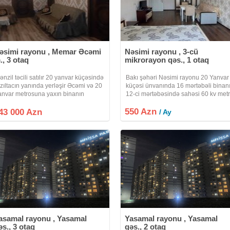
əsimi rayonu , Memar Əcəmi
Nəsimi rayonu , 3-cü
., 3 otaq
mikrorayon qəs., 1 otaq
ənzil təcili satılır 20 yanvar küçəsində
Bakı şəhəri Nəsimi rayonu 20 Yanvar
ızıltacın yanında yerləşir Əcəmi və 20
küçəsi ünvanında 16 mərtəbəli binan
anvar metrosuna yaxın binanın
12-ci mərtəbəsində sahəsi 60 kv met
trafında isdənilən iaşə obyektəri
mənzil kirayə verilir. Mənzil təmirlidir,
övcuddur məktəb baxca və marketlər
550 Azn
otaqdan ibarətdir, əşyalıdır. Mənzildə
43 000 Azn
/ Ay
ənzil 2 otaqdan 3 otaqa düzəlib 33
yaşayış üçün bütün şərait
asamal rayonu , Yasamal
Yasamal rayonu , Yasamal
əs., 3 otaq
qəs., 2 otaq