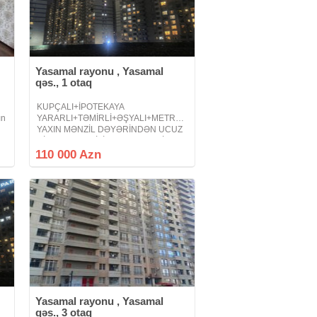
Yasamal rayonu , Yasamal
qəs., 1 otaq
KUPÇALI+İPOTEKAYA
ın
YARARLI+TƏMİRLİ+ƏŞYALI+METROYA
r
YAXIN MƏNZİL DƏYƏRİNDƏN UCUZ
 1
QİYMƏTƏ TƏCİLİ SATILIR ! MELİSSA
PARK YAŞAYIŞ KOMPLEKSİ ! - 20
110 000 Azn
Yanvar metrosu, Həsən bəy Zərdabi
prospekti - 1 otaq - 30 kv/m - 14/17
Yasamal rayonu , Yasamal
qəs., 3 otaq