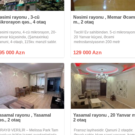
əsimi rayonu , 3-cü
Nəsimi rayonu , Memar Əcəm
ikrorayon qəs., 4 otaq
m., 2 otaq
əsimi rayonu, 4-cü mikrorayon, 20-
Təcili! Ev sahibindən. 5-ci mikrorayo
anvar küçəsində, (Şamaxinka)
20 Yanvar küçəsi, Əcəmi
anuni, 4-otaqlı, 115kv. mənzil satılır.
metrostansiyasının 200 metr
aklerlər narahat etməsin. Bina tam
yaxınlığıda, "Yaşam Residents" tərəfd
laraq yol qrağında yerləşir. İperial
piyada 3 dəqiqəlik, Fransız proyekti
95 000 Azn
129 000 Azn
adlıq evi ilə üzbəüz. Bina, Daş
olan, 5/5-də, qanuni 2 otaq, 3 otağa
asamal rayonu , Yasamal
Yasamal rayonu , 20 Yanvar m
əs., 2 otaq
2 otaq
İRAYƏ VERİLİR – Melissa Park Tam
Fransız layihəsidir. Qanuni 2 otaqdır.
şyalı və bütün lazımi avadanlıqlarla
Əşyalı satılır. Həm şəxsi yaşayış, həm