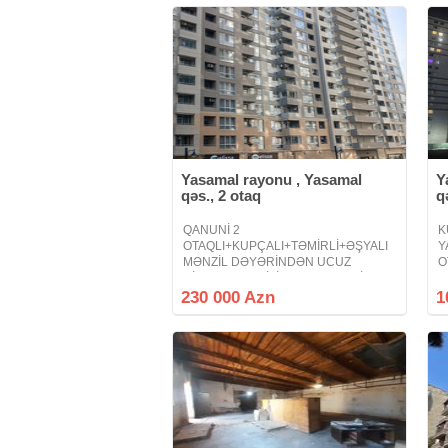
binanin 18 ci
-
ç
Yasamal rayonu , Yasamal
Y
qəs., 2 otaq
q
QANUNİ 2
K
OTAQLI+KUPÇALI+TƏMİRLİ+ƏŞYALI
Y
MƏNZİL DƏYƏRİNDƏN UCUZ
O
QİYMƏTƏ TƏCİLİ SATILIR ! MELİSSA
U
PARK YAŞAYIŞ KOMPLEKSİ ! - 20
A
230 000 Azn
1
yanvar metrosu, Həsən bəy Zərdabi
V
prospekti - 2 otaq (qanuni) - 5/20
K
mərtəbə - 76 kv/m -
H