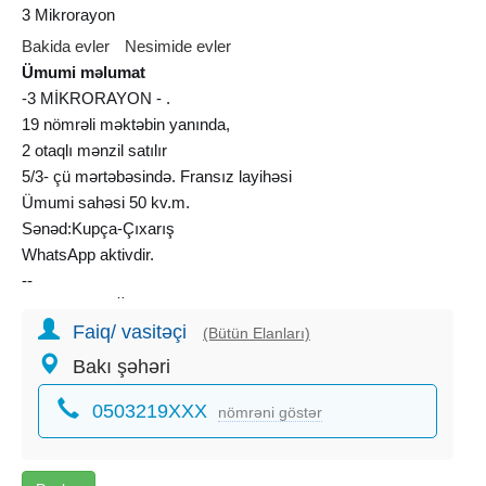
3 Mikrorayon
Bakida evler
Nesimide evler
Ümumi məlumat
-3 MİKRORAYON - .
19 nömrəli məktəbin yanında,
2 otaqlı mənzil satılır
5/3- çü mərtəbəsində. Fransız layihəsi
Ümumi sahəsi 50 kv.m.
Sənəd:Kupça-Çıxarış
WhatsApp aktivdir.
--
3 МИКРОРАЙОН, Рядом школa№ 19
Faiq/ vasitəçi
На продаже 2-х квартира
(Bütün Elanları)
2/9- ти этажный здания. Французский проект
Bakı şəhəri
Общая площадь 50 кв.м.
0503219XXX
Документ: Купчая. Ватсап активен.
nömrəni göstər