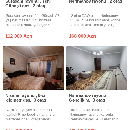
Suraxanı rayonu , Yeni
Nərimanov rayonu , 2 otaq
Günəşli qəs., 2 otaq
Suraxanı rayonu, Yeni Günəşli, AB
. 2 otaq DAW bina . Nerimanov,
yaşayış massivi, 275 nömrəli
KOSMOS restoranin yani, kohne
məktəblə üzbəüz yerləşən 9
BTI nin arxasi . Temiri yaxsi (
mərtəbəli Leninqrad layihəli
yawayiw olmayib ) . Istilik KOMBI .
binanın 9-cu mərtəbəsində sahəsi
1/5 ci mertebesi . Qiymet 168000
112 000 Azn
168 000 Azn
45 kv.m. olan 1 otaqdan 2 otağa
azn
ideal düzəlmiş mənzil satılır.
Nizami rayonu , 8-ci
Nərimanov rayonu ,
kilometr qəs., 3 otaq
Gənclik m., 3 otaq
Nazli saraya yaxin Leninqrad
Hazır ipoteka! Bakı şəhəri,
layiheli 9 mərtəbəli binanın 1-ci
Nərimanov rayonu, Koroğlu
mərtəbəsində 3 otaqlı mənzil
Rəhimov küçəsi, ABU Arenanın
satılır.İstilik sistemi
qarşısında yerləşən 9 mərtəbəli
mərkəzidir.Əmlak ofisinə ödəniş
Leninqrad layihəli binanın 4-cü