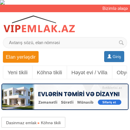
Bizimlə əlaqə
Elan yerləşdir
Giriş
Yeni tikili
Köhnə tikili
Həyət evi / Villa
Obyek
Dasinmaz emlak
▸
Köhnə tikili