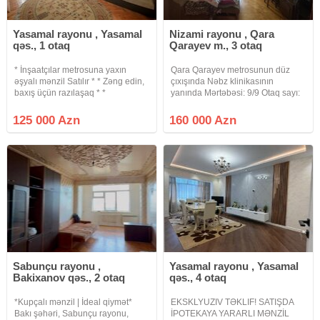
Yasamal rayonu , Yasamal
Nizami rayonu , Qara
qəs., 1 otaq
Qarayev m., 3 otaq
* İnşaatçılar metrosuna yaxın
Qara Qarayev metrosunun düz
əşyalı mənzil Satılır * * Zəng edin,
çıxışında Nəbz klinikasının
baxış üçün razılaşaq * *
yanında Mərtəbəsi: 9/9 Otaq sayı:
Sənədləşmə prosesi tam qanuni
2/3 düzəlmə Sahəsi: 65 Layihə:
və şəffaf şəkildə aparılır * *
LENİNQRAD Mənzildə qaz, su,
125 000 Azn
160 000 Azn
Binanın tipi : köhnə tikili (Xruşofka)
işıq daimi, istilik sistemi mərkəzidir.
* Otaq Sayı : 1 otaqlı
İnternet var. Binanın
Sabunçu rayonu ,
Yasamal rayonu , Yasamal
Bakixanov qəs., 2 otaq
qəs., 4 otaq
*Kupçalı mənzil | İdeal qiymət*
EKSKLYUZIV TƏKLIF! SATIŞDA
Bakı şəhəri, Sabunçu rayonu,
İPOTEKAYA YARARLI MƏNZİL