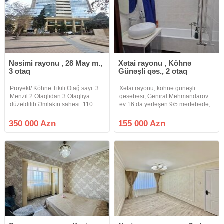
Nəsimi rayonu , 28 May m.,
Xətai rayonu , Köhnə
3 otaq
Günəşli qəs., 2 otaq
Proyekt/ Köhnə Tikili Otağ sayı: 3
Xətai rayonu, köhnə günəşli
Mənzil 2 Otaqlıdan 3 Otaqlıya
qəsəbəsi, Geniral Mehmandarov
düzəldilib Əmlakın sahəsi: 110
ev 16 da yerləşən 9/5 mərtəbədə,
Əmlak:/ Orta Təmir Mərtəbə 17/6
Jek olan binadır, orta blok, ev
Orientirlər: 28 May ərzisi Hökümət
kombi sistemi ilə təchiz olunub, su
350 000 Azn
155 000 Azn
Evinin Arxası Qaz, su, işıq daimidir.
çəni var, əşyalar qismən
saxlanılacaq. Real müştəri əlaqə