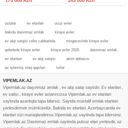
175 000 Azn
145 000 Azn
alıcı tərəfindən məbləğin 1%-ni
mərtəbəsində sahəsi 90 kv.m olan
təşkil edir.
qanuni 3 otaqlı mənzil satılır.
ustalar
ev elanlari
ucuz evler
bakida dasinmaz emlak
kiraye evler
ev alqi satqisi cefer cabbarlida
mingecevirde kiraye evler
qebelede kiraye evler
kiraye evler 2026
dasinmaz emlak
ev elanlari
ev alqi satqisi
akim abbasov
az işlənmiş otaq qapıları
turlar
VIPEMLAK.AZ
Vipemlak.az daşınmaz əmlak , ev alqı satqı saytıdır. Ev elanlari ,
ev satisi , kiraye evler axtarırsızsa Vipemlak.az ev elanlari
saytında asanlıqla tapa bilərsiz. Saytda müxtəlif emlak elanlari
yerlesdirmek mümkündür. Bakida ev elanlari, Azerbaycanda ev
elanlari sizi maraqlandirirsa Vipemlak.az saytinda tapa bilersiniz.
Vipemlak.az Dasinmaz emlak saytinda pulsuz elan yerlesdir, oz