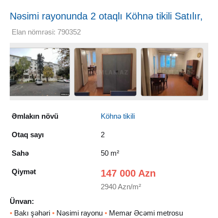
Nəsimi rayonunda 2 otaqlı Köhnə tikili Satılır,
50 m²
Elan nömrəsi: 790352
Əmlakın növü
Köhnə tikili
Otaq sayı
2
Sahə
50 m²
Qiymət
147 000 Azn
2940 Azn/m²
Ünvan:
•
Bakı şəhəri
•
Nəsimi rayonu
•
Memar Əcəmi metrosu