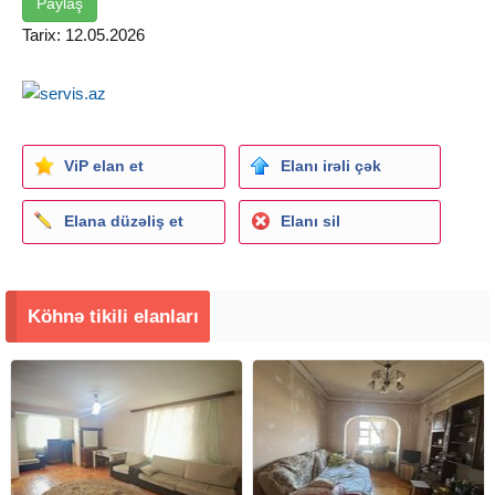
Paylaş
Tarix: 12.05.2026
ViP elan et
Elanı irəli çək
Elana düzəliş et
Elanı sil
Köhnə tikili elanları