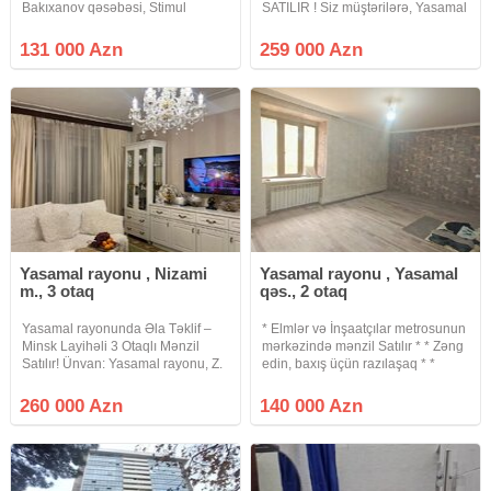
Bakıxanov qəsəbəsi, Stimul
SATILIR ! Siz müştərilərə, Yasamal
Hospital yaxınlığında 5 mərtəbəli
rayonu, "Yasamal hospital"ın
daş binanın 5-ci mərtəbəsində
yanında, M.Xiyabani küçəsində, 4
131 000 Azn
259 000 Azn
yerləşən *qanuni 2 otaqlı mənzil
otaqlı super təmirli mənzilin
satılır*. • Sahə: 55 kv.m
satışını təklif edirik.
Yasamal rayonu , Nizami
Yasamal rayonu , Yasamal
m., 3 otaq
qəs., 2 otaq
Yasamal rayonunda Əla Təklif –
* Elmlər və İnşaatçılar metrosunun
Minsk Layihəli 3 Otaqlı Mənzil
mərkəzində mənzil Satılır * * Zəng
Satılır! Ünvan: Yasamal rayonu, Z.
edin, baxış üçün razılaşaq * *
Əhmədbəyov küçəsi, 2 nömrəli
Sənədləşmə prosesi tam qanuni
Qadın Məsləhətxanasının binası
və şəffaf şəkildə aparılır * *
260 000 Azn
140 000 Azn
Şəhərin ən rahat və əlverişli
Binanın tipi : köhnə tikili (Xruşofka)
ərazilərindən birində
* Otaq Sayı :