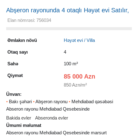
Abşeron rayonunda 4 otaqlı Həyət evi Satılır,
100 m²
Elan nömrəsi: 756034
Əmlakın növü
Həyət evi / Villa
Otaq sayı
4
Sahə
100 m²
Qiymət
85 000 Azn
850 Azn/m²
Ünvan:
•
Bakı şəhəri
•
Abşeron rayonu
•
Mehdiabad qəsəbəsi
Abseron rayonu Mehdiabad Qesebesinde
Bakida evler
Abseronda evler
Ümumi məlumat
Abseron rayonu Mehdiabad Qesebesinde marsurt