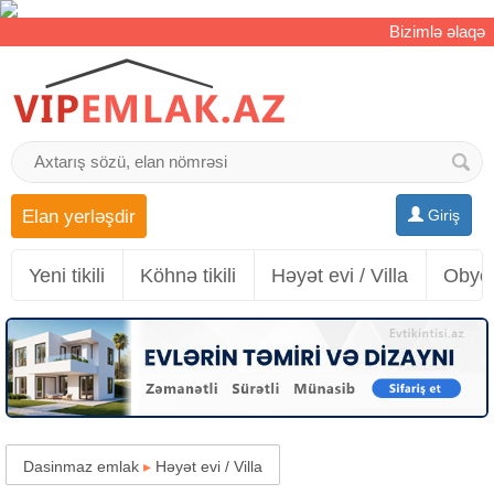
Bizimlə əlaqə
Elan yerləşdir
Giriş
Yeni tikili
Köhnə tikili
Həyət evi / Villa
Obyek
Dasinmaz emlak
▸
Həyət evi / Villa