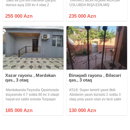
Sakit və çox elit məhəllə Qarşısı
YARARLI MÖHTƏŞƏM MÜASİR
dənizə açıq 200 kv 4 otaq 2
ÜSLUBDA İNŞA EDİLMİŞ
sanuzel 1 mühafizə otağı Qaz,
ZÖVQLÜ HƏYƏT EVİ. Abşeron
işıq, su Kupca (Çıxarış) Şirkət
Gənclər Şəhərciyinin arxasında
255 000 Azn
235 000 Azn
xidmət haqqı Alıcılar tərəfindən 1%
möhtəşəm müasir üslubda inşa
Ətraflı məlumat
edilmiş zövqlü 3 mərtəbəli həyət
evi satılır 6 otaqlı ev mətbəx
Xəzər rayonu , Mərdəkan
Binəqədi rayonu , Biləcəri
qəs., 3 otaq
qəs., 3 otaq
Mərdəkanda Feyzulla Qasimzadə
K518. Super təmirli şəxsi tikili
küçəsində 4.7 sotda 80 kv 3 otaqlı
Abidənin yaxın kürsülü 2 sotda 3
həyət evi satılır evində Torpaqın
otaq yola yaxın olan ev təcli satlır
kupçası var isig , su, qaz, internet
qiymətdə razılaşmaq olar isdənlən
daimidi, kamera sistemi,
vaxt baxmaq olar ciraq əmlak
185 000 Azn
130 000 Azn
kondisaner var, torpli pol, kombi
kanalına abunə olun bütün
real alıclar narahat
vidyalar sizə catsın əgər