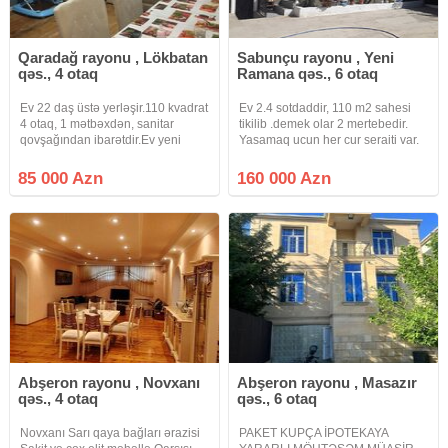
Qaradağ rayonu , Lökbatan
Sabunçu rayonu , Yeni
qəs., 4 otaq
Ramana qəs., 6 otaq
Ev 22 daş üstə yerləşir.110 kvadrat
Ev 2.4 sotdaddir, 110 m2 sahesi
4 otaq, 1 mətbəxdən, sanitar
tikilib .demek olar 2 mertebedir.
qovşağından ibarətdir.Ev yeni
Yasamaq ucun her cur seraiti var.
təmirdən çıxmış, bütün kamunal
Orta temirlidir.alana metbex
xətləri yenidən təmir olunub,
mebeli hediyye olunacaq.öz
85 000 Azn
160 000 Azn
sayğaclar quraşdırılıb.Evi alan
evimdir, pula ehtiyacim oldugu
şəxs zövqünə uyğun olaraq divar
ücun satiram. Maklerler narahat
Abşeron rayonu , Novxanı
Abşeron rayonu , Masazır
qəs., 4 otaq
qəs., 6 otaq
Novxanı Sarı qaya bağları ərazisi
PAKET KUPÇA İPOTEKAYA