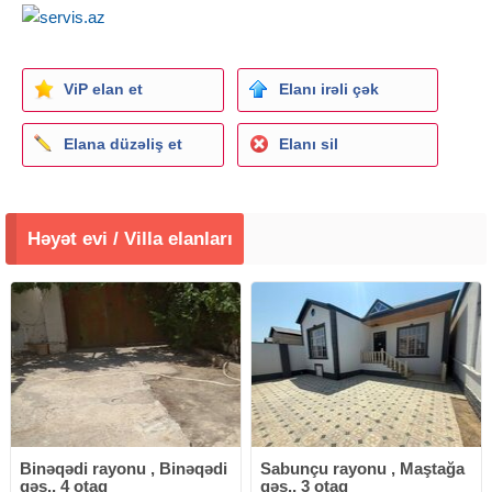
ViP elan et
Elanı irəli çək
Elana düzəliş et
Elanı sil
Həyət evi / Villa elanları
Binəqədi rayonu , Binəqədi
Sabunçu rayonu , Maştağa
qəs., 4 otaq
qəs., 3 otaq