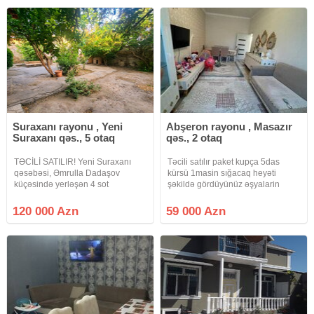
qovsagi ve metbexi Evin
ve temirden sonra YASAYIS
OLMAYIB ev
Suraxanı rayonu , Yeni
Abşeron rayonu , Masazır
Suraxanı qəs., 5 otaq
qəs., 2 otaq
TƏCİLİ SATILIR! Yeni Suraxanı
Təcili satılır paket kupça 5das
qəsəbəsi, Əmrulla Dadaşov
kürsü 1masin sığacaq heyəti
küçəsində yerləşən 4 sot
şəkildə gördüyünüz əşyalarin
həyətyanı sahəsi olan həyət evi
hamısı hər cür şəraitli wifi-ya kimi
satılır. Həyətdə 2 ayrı ev
var maraqlanan yazsın, 2nomre
120 000 Azn
59 000 Azn
mövcuddur. Bütün kommunal
qeyd etmişəm zəng vursun
xidmətlər (su, qaz, işıq) daimidir.
nömrənin özüne, makler də
Ev 89 nömrəli
müraciət edə