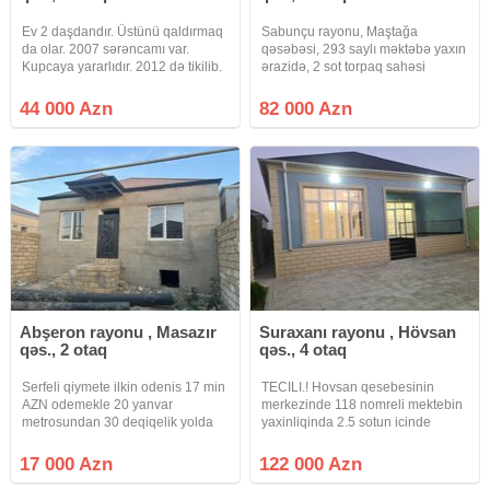
Ev 2 daşdandır. Üstünü qaldırmaq
Sabunçu rayonu, Maştağa
da olar. 2007 sərəncamı var.
qəsəbəsi, 293 saylı məktəbə yaxın
Kupcaya yararlıdır. 2012 də tikilib.
ərazidə, 2 sot torpaq sahəsi
Qaz işiq su internet telefon
üzərində inşa edilmiş, 3 otaqlı,
daimidir. Dayanacağa 10-15
ümumi tikili sahəsi 88 kv/m olan
44 000 Azn
82 000 Azn
dəqiqəlik məsafədədir. Real
Həyət Evi Satılır. Ev qoşa daşla
alıcıya endirim olacaq
tikilib, tam təmirlidir, yerdən
Abşeron rayonu , Masazır
Suraxanı rayonu , Hövsan
qəs., 2 otaq
qəs., 4 otaq
Serfeli qiymete ilkin odenis 17 min
TECILI.! Hovsan qesebesinin
AZN odemekle 20 yanvar
merkezinde 118 nomreli mektebin
metrosundan 30 deqiqelik yolda
yaxinliqinda 2.5 sotun icinde
Masazirda dayanacaqa 400 m
GENIS kvadratli 4 otaqli heyet evi
arali temirsiz 2 otaqli heyet evi
satilir evin insasinda butun
17 000 Azn
122 000 Azn
sifarisle tikilir. 2 geniw otaq sanitaq
STRANDARTLARA riayet olunub