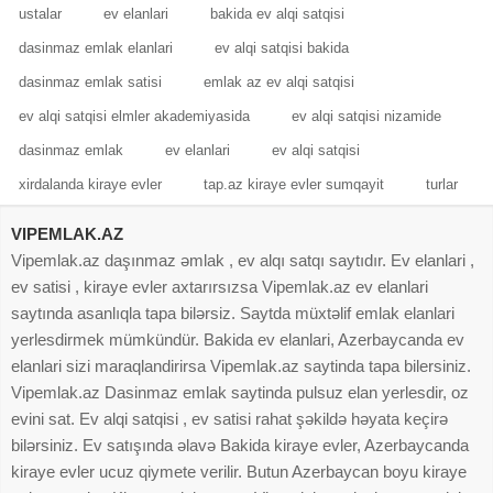
ustalar
ev elanlari
bakida ev alqi satqisi
dasinmaz emlak elanlari
ev alqi satqisi bakida
dasinmaz emlak satisi
emlak az ev alqi satqisi
ev alqi satqisi elmler akademiyasida
ev alqi satqisi nizamide
dasinmaz emlak
ev elanlari
ev alqi satqisi
xirdalanda kiraye evler
tap.az kiraye evler sumqayit
turlar
VIPEMLAK.AZ
Vipemlak.az daşınmaz əmlak , ev alqı satqı saytıdır. Ev elanlari ,
ev satisi , kiraye evler axtarırsızsa Vipemlak.az ev elanlari
saytında asanlıqla tapa bilərsiz. Saytda müxtəlif emlak elanlari
yerlesdirmek mümkündür. Bakida ev elanlari, Azerbaycanda ev
elanlari sizi maraqlandirirsa Vipemlak.az saytinda tapa bilersiniz.
Vipemlak.az Dasinmaz emlak saytinda pulsuz elan yerlesdir, oz
evini sat. Ev alqi satqisi , ev satisi rahat şəkildə həyata keçirə
bilərsiniz. Ev satışında əlavə Bakida kiraye evler, Azerbaycanda
kiraye evler ucuz qiymete verilir. Butun Azerbaycan boyu kiraye