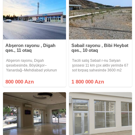
Abşeron rayonu , Digah
Səbail rayonu , Bibi Heybət
qəs., 11 otaq
qəs., 10 otaq
Abşeron rayonu, Digah
Təcili satış Səbail r-nu Səlyan
qəsəbəsində, Böyükşor–
şossesi 11 km çox aktiv yerində 67
Yanardağ–Mehdiabad yolunun
sot torpaq sahəsində 3600 m2
tam kənarında, "Oba Market"lə
obyekt . Əsas yoldan giriş. Tikililər
üzbəüz, "Araz Supermarket"ə
özəl. Torpaq istifadə. Bütün suallar
800 000 Azn
1 800 000 Azn
yaxın, çıxarışlı əmlak kompleksi
görüş əsnasında həll olunur Bütün
sahibindən satılır. Əmlak
sənədlıər
kompleksi