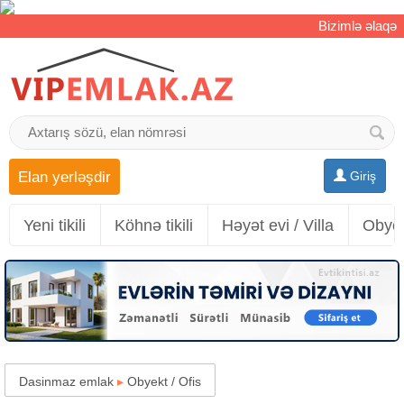
Bizimlə əlaqə
Elan yerləşdir
Giriş
Yeni tikili
Köhnə tikili
Həyət evi / Villa
Obyek
Dasinmaz emlak
▸
Obyekt / Ofis