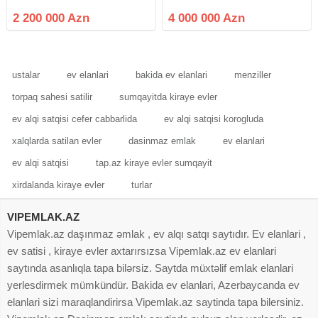
kv, 10 ıllık KONTRAKT 2.2 milyon
yolu 15. 1500 m2 supermarket
manat tə'cili. !
Təmir əla hazır icarə 25000 manat
2 200 000 Azn
4 000 000 Azn
Uzun müddətli müqavilə. Əsas
yoldan giriş. Tikililər və torpaq
ustalar
ev elanlari
bakida ev elanlari
menziller
torpaq sahesi satilir
sumqayitda kiraye evler
ev alqi satqisi cefer cabbarlida
ev alqi satqisi korogluda
xalqlarda satilan evler
dasinmaz emlak
ev elanlari
ev alqi satqisi
tap.az kiraye evler sumqayit
xirdalanda kiraye evler
turlar
VIPEMLAK.AZ
Vipemlak.az daşınmaz əmlak , ev alqı satqı saytıdır. Ev elanlari ,
ev satisi , kiraye evler axtarırsızsa Vipemlak.az ev elanlari
saytında asanlıqla tapa bilərsiz. Saytda müxtəlif emlak elanlari
yerlesdirmek mümkündür. Bakida ev elanlari, Azerbaycanda ev
elanlari sizi maraqlandirirsa Vipemlak.az saytinda tapa bilersiniz.