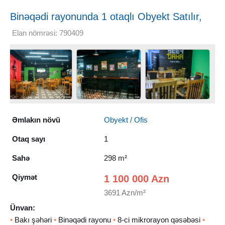
Binəqədi rayonunda 1 otaqlı Obyekt Satılır,
298 m²
Elan nömrəsi: 790409
Əmlakın növü
Obyekt / Ofis
Otaq sayı
1
Sahə
298 m²
Qiymət
1 100 000 Azn
3691 Azn/m²
Ünvan:
•
Bakı şəhəri
•
Binəqədi rayonu
•
8-ci mikrorayon qəsəbəsi
•