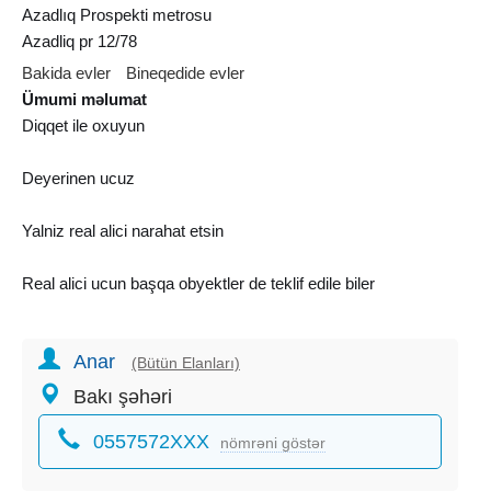
Azadlıq Prospekti metrosu
Azadliq pr 12/78
Bakida evler
Bineqedide evler
Ümumi məlumat
Diqqet ile oxuyun
Deyerinen ucuz
Yalniz real alici narahat etsin
Real alici ucun başqa obyektler de teklif edile biler
Bineqedi r*nu
Anar
8 mkr erazisinde
(Bütün Elanları)
merkezi kuce uzrinde
Bakı şəhəri
1 ci mertebe
0557572XXX
sahesi 300 kv
nömrəni göstər
sened Qeyri Yaşayiş Kupca