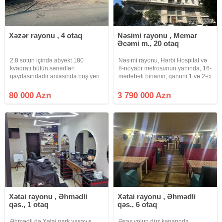
Xəzər rayonu , 4 otaq
Nəsimi rayonu , Memar
Əcəmi m., 20 otaq
2.8 sotun içində abyekt 180
Nəsimi rayonu, Hərbi Hospital və
kvadratı bütün sənədləri
8-noyabr metrosunun yanında, 16-
qaydasındadır arxasında boş yeri
mərtəbəli binanın, qanuni 1 və 2-ci
var hal hazırda arendaddair ətraflı
mərtəbəsində, 1230kv Obyekt
məlumat üçün zəng edin
Satılır. Obyektin qiyməti, 1kv-
80 000 Azn
3 790 000 Azn
3100azn. Şəkil istəyən, Maklerlər
narahat etməsin. Bina çox
Xətai rayonu , Əhmədli
Xətai rayonu , Əhmədli
qəs., 1 otaq
qəs., 6 otaq
Əhmədli də Xətai park yaşayış
Əsas yolun düz kənarında