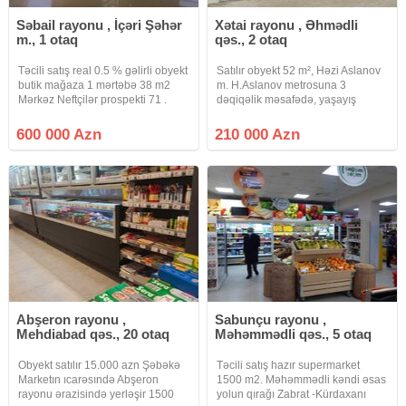
Səbail rayonu , İçəri Şəhər
Xətai rayonu , Əhmədli
m., 1 otaq
qəs., 2 otaq
Təcili satış real 0.5 % gəlirli obyekt
Satılır obyekt 52 m², Həzi Aslanov
butik mağaza 1 mərtəbə 38 m2
m. H.Aslanov metrosuna 3
Mərkəz Neftçilər prospekti 71 .
dəqiqəlik məsafədə, yaşayış
Əsas küçəyə 1 qapı və 2 vitrin
kompleksinin içində 52 kv obyekt
çıxış.Əla təmir oroqinal dizayn.
satılır!* Xətai rayonu, H.Aslanov
600 000 Azn
210 000 Azn
İcarədarı var uzuz müddətli
metrosunun çıxışına piyada 3
müqailə. Bütün suallar
dəqiqə məsafədə yerləşən, Şərur
Abşeron rayonu ,
Sabunçu rayonu ,
Mehdiabad qəs., 20 otaq
Məhəmmədli qəs., 5 otaq
Obyekt satılır 15.000 azn Şəbəkə
Təcili satış hazır supermarket
Marketın ıcarəsındə Abşeron
1500 m2. Məhəmmədli kəndi əsas
rayonu ərazisində yerləşir 1500
yolun qırağı Zabrat -Kürdaxanı