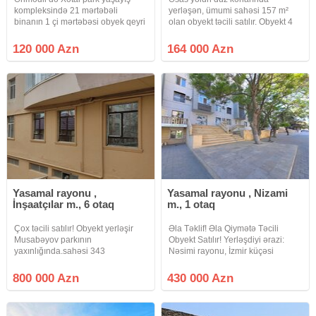
kompleksində 21 mərtəbəli
yerləşən, ümumi sahəsi 157 m²
binanın 1 çi mərtəbəsi obyek qeyri
olan obyekt təcili satılır. Obyekt 4
yaşayş salon kimi fəaliyyət
kabinet, 2 zal, mətbəx və sanitar
gösdərir sənədi müqavilədi
qovşağından ibarətdir. Bütün
120 000 Azn
164 000 Azn
müqaviləynən 100 minə satr
avadanlıqlarla birlikdə satılır və
obyek salon kimi fəaliyyət gösdərir
müxtəlif fəaliyyət növləri
2 stolu
Yasamal rayonu ,
Yasamal rayonu , Nizami
İnşaatçılar m., 6 otaq
m., 1 otaq
Çox təcili satılır! Obyekt yerləşir
Əla Təklif! Əla Qiymətə Təcili
Musabəyov parkının
Obyekt Satılır! Yerləşdiyi ərazi:
yaxınlığında.sahəsi 343
Nəsimi rayonu, İzmir küçəsi
kv.m.Kupçası var.Hal hazırda
(Elmlər Akademiyası və Nizami
arendator var.İstənilən vaxt
metrosunun yaxınlığında, əsas
800 000 Azn
430 000 Azn
baxmaq mümkündür.Qoyulan
yolun kənarında). Obyektin
şəkillər satılan obyektə aiddir.
Xüsusiyyətləri: • Sahəsi: 75
Bütün digər suallara