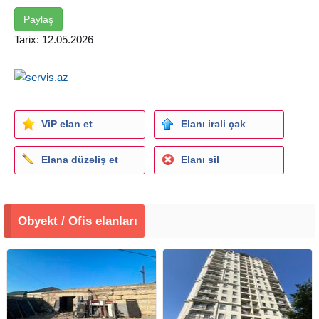
etrafli melumat ucun elaqe saxlaya bilersiniz
Paylaş
Tarix: 12.05.2026
ViP elan et
Elanı irəli çək
Elana düzəliş et
Elanı sil
Obyekt / Ofis elanları