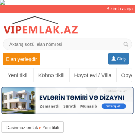
Bizimlə əlaqə
Elan yerləşdir
Giriş
Yeni tikili
Köhnə tikili
Həyət evi / Villa
Obyek
Dasinmaz emlak
▸
Yeni tikili