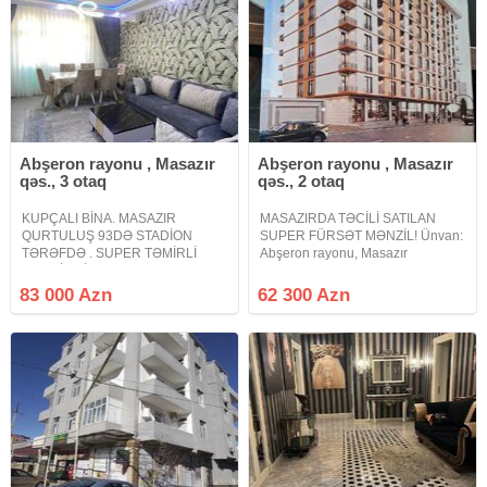
mənzil
Abşeron rayonu , Masazır
Abşeron rayonu , Masazır
qəs., 3 otaq
qəs., 2 otaq
KUPÇALI BİNA. MASAZIR
MASAZIRDA TƏCİLİ SATILAN
QURTULUŞ 93DƏ STADİON
SUPER FÜRSƏT MƏNZİL! Ünvan:
TƏRƏFDƏ . SUPER TƏMİRLİ
Abşeron rayonu, Masazır
MƏNZİL QİSMƏN ƏŞYALI
qəsəbəsi — "Meqastore" marketin
SATILIR. Masazır Qurtuluş 93də
tam üzbəüzü. Mərtəbə: 10/7 (10
83 000 Azn
62 300 Azn
stadion tərəfdə super təmirli
mərtəbəli binanın 7-ci mərtəbəsi).
mənzil satılır 3 otağa peredelka
Otaq sayı: 2 otaqlı mənzil
mənzil hamam sanitar qovşağı
mətbəx