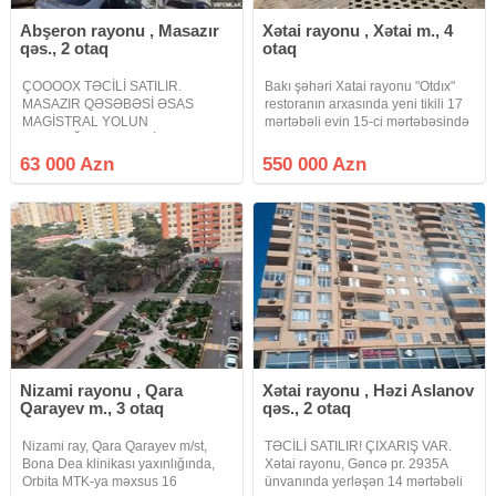
Abşeron rayonu , Masazır
Xətai rayonu , Xətai m., 4
qəs., 2 otaq
otaq
ÇOOOOX TƏCİLİ SATILIR.
Bakı şəhəri Xatai rayonu "Otdıx"
MASAZIR QƏSƏBƏSİ ƏSAS
restoranın arxasında yeni tikili 17
MAGİSTRAL YOLUN
mərtəbəli evin 15-ci mərtəbəsində
YAXINLIĞINDA XƏZRİ MMC
170kv olan təmirli ev satılır.
İNŞAAT BİNASINDA. Masazır
63 000 Azn
550 000 Azn
qəsəbəsi əsas magistral yolun
yaxınlığında Xəzri MMC İnşaat
binasında tamtəmirli əşyalı mənzil
satılır 2
Nizami rayonu , Qara
Xətai rayonu , Həzi Aslanov
Qarayev m., 3 otaq
qəs., 2 otaq
Nizami ray, Qara Qarayev m/st,
TƏCİLİ SATILIR! ÇIXARIŞ VAR.
Bona Dea klinikası yaxınlığında,
Xətai rayonu, Gəncə pr. 2935A
Orbita MTK-ya məxsus 16
ünvanında yerləşən 14 mərtəbəli