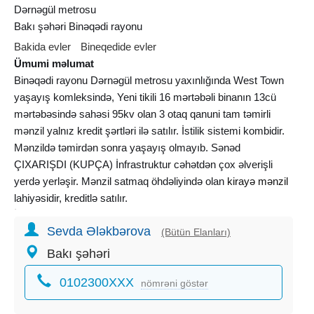
Dərnəgül metrosu
Bakı şəhəri Binəqədi rayonu
Bakida evler
Bineqedide evler
Ümumi məlumat
Binəqədi rayonu Dərnəgül metrosu yaxınlığında West Town
yaşayış komleksində, Yeni tikili 16 mərtəbəli binanın 13cü
mərtəbəsində sahəsi 95kv olan 3 otaq qanuni tam təmirli
mənzil yalnız kredit şərtləri ilə satılır. İstilik sistemi kombidir.
Mənzildə təmirdən sonra yaşayış olmayıb. Sənəd
ÇIXARIŞDI (KUPÇA) İnfrastruktur cəhətdən çox əlverişli
yerdə yerləşir. Mənzil satmaq öhdəliyində olan
kirayə mənzil
lahiyəsidir, kreditlə satılır.
İlkin ödəniş – 62 000 Azn
Sevda Ələkbərova
Kredit Müddəti – 24 il
(Bütün Elanları)
Aylıq ödəniş: 1903 azn
Bakı şəhəri
Şərtlər :
0102300XXX
1. Yalnız rəsmi gəliri olan şəxslər müraciət edə bilər
nömrəni göstər
2. Kredit tarixcəsi müsbət olmalıdır.