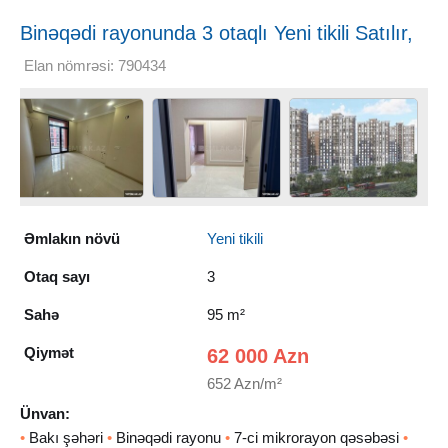
Binəqədi rayonunda 3 otaqlı Yeni tikili Satılır,
95 m²
Elan nömrəsi: 790434
Əmlakın növü
Yeni tikili
Otaq sayı
3
Sahə
95 m²
Qiymət
62 000 Azn
652 Azn/m²
Ünvan:
•
Bakı şəhəri
•
Binəqədi rayonu
•
7-ci mikrorayon qəsəbəsi
•