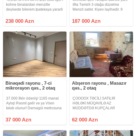
kohne binalardan menzille
Əla Təmirli 3 otağa düzəlmə
deyisede bilerem.Ipatekaya yararli
Mənzil satılır. Kiyev layihədir. 9
yeni tikili Nizami r. Nazli sarayin
Mərtəbənin 4 cü mərtəbəsi. Orta
yani 16/2-de orta blokda umumi
blokda yerləşir. İstilik sistemi=
238 000 Azn
187 000 Azn
sahesi 126.2 kv m.olan 3 otaqli
Kombidir. İsti döşəmə təchiz
yelceken menzil satilram. bu
olunub. Qiymətin də Endirim
Binəqədi rayonu , 7-ci
Abşeron rayonu , Masazır
mikrorayon qəs., 2 otaq
qəs., 2 otaq
37.000 İlki̇n ödəni̇ş! 1165 manat
ÇOOOOX TƏCİLİ SATILIR
Aylıq! Rəsmi̇ gəli̇r və ya Vöen
HƏLƏKİ MÜQAVİLƏ AZ
tələb olunur! Dərnəgül metrosuna
MÜDDƏTDƏ KUPÇALAR
yaxın, Cəfər Xəndan küç, West
VERİLƏCƏK QAZLI YAŞAYIŞLI
Town Yaşayış Kompleksində 2
BİNA MASAZIR DAİRƏSİNDƏN
37 000 Azn
62 000 Azn
otaq studio mənzil çıxarılır. 15
YUXARIDA Masazır dairəsindən
mərtəbəli binanın 3-ci
yuxarıda Al marketin yaxınlığında
yerləşən yeni tikili binada əşyalı