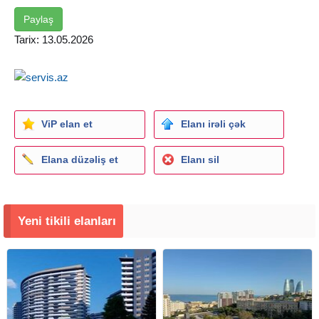
3. Kredit yaşı max. 70 yaşa"dək
4. Müraciət yaşı min. 59 yaşa"dək OFİSİN XİDMƏT HAQQ
Paylaş
2000
Tarix: 13.05.2026
Şəkillər şərti qoyulub
ViP elan et
Elanı irəli çək
Elana düzəliş et
Elanı sil
Yeni tikili elanları