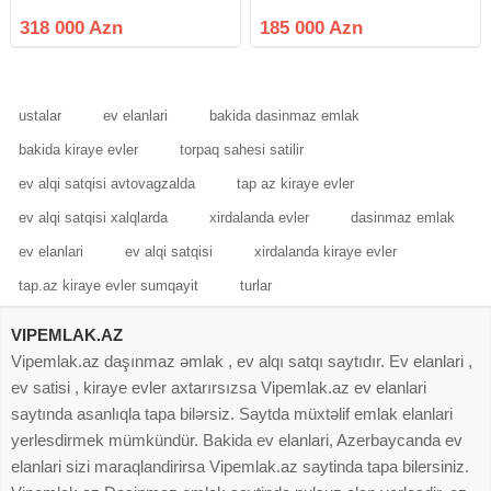
mərtəbəli binanın 8-ci
yeni tikili binanın 12-ci
mərtəbəsində, qanuni 3 otaq
mərtəbəsində yerləşən qanuni 2
318 000 Azn
185 000 Azn
sahəsi 106 kv m olan kupçalı
otaqlı mənzil satışa çıxarılmışdır.
podmayak mənzil satılır. Mənzildə
Mənzil haqqında: Qanuni 2
sanxetnik,
ustalar
ev elanlari
bakida dasinmaz emlak
bakida kiraye evler
torpaq sahesi satilir
ev alqi satqisi avtovagzalda
tap az kiraye evler
ev alqi satqisi xalqlarda
xirdalanda evler
dasinmaz emlak
ev elanlari
ev alqi satqisi
xirdalanda kiraye evler
tap.az kiraye evler sumqayit
turlar
VIPEMLAK.AZ
Vipemlak.az daşınmaz əmlak , ev alqı satqı saytıdır. Ev elanlari ,
ev satisi , kiraye evler axtarırsızsa Vipemlak.az ev elanlari
saytında asanlıqla tapa bilərsiz. Saytda müxtəlif emlak elanlari
yerlesdirmek mümkündür. Bakida ev elanlari, Azerbaycanda ev
elanlari sizi maraqlandirirsa Vipemlak.az saytinda tapa bilersiniz.