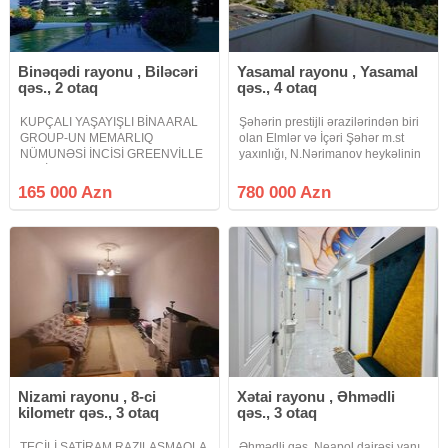
Binəqədi rayonu , Biləcəri
Yasamal rayonu , Yasamal
qəs., 2 otaq
qəs., 4 otaq
KUPÇALI YAŞAYIŞLI BİNA ARAL
Şəhərin prestijli ərazilərindən biri
GROUP-UN MEMARLIQ
olan Elmlər və İçəri Şəhər m.st
NÜMUNƏSİ İNCİSİ GREENVİLLE
yaxınlığı, N.Nərimanov heykəlinin
RESİDENCEDƏ PODMAYAK
arxasında elit binada, gözəl dəniz
QİSMƏN TƏMİRLİ QAZLI LİFTLİ
mənzərəli qanuni 4 otaqlı, sahəsi
165 000 Azn
780 000 Azn
PRESTİJLİ ELİT YAŞAYIŞ
220 kv.m, 4 sanuzeli (3-ü yataq
KOMPLEKSİ PREMİUM
otağındadır)
KEYFİYYƏTLİ Avtovağzal
kompleksinin yaxınlığında
Nizami rayonu , 8-ci
Xətai rayonu , Əhmədli
kilometr qəs., 3 otaq
qəs., 3 otaq
TECİLİ SATİRAM.RAZILASMAQLA
Əhmədli qəs. Neapol dairəsi yanı